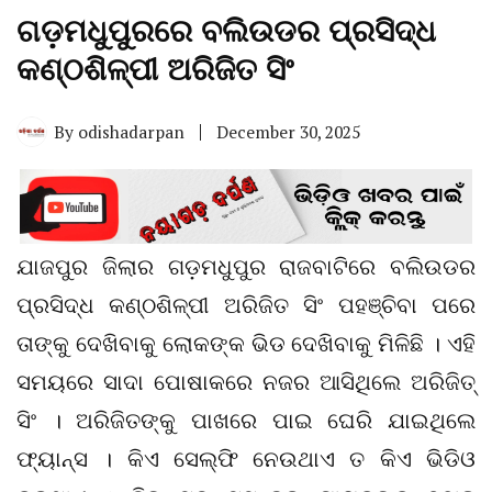
ଗଡ଼ମଧୁପୁରରେ ବଲିଉଡର ପ୍ରସିଦ୍ଧ
କଣ୍ଠଶିଳ୍ପୀ ଅରିଜିତ ସିଂ
By
odishadarpan
December 30, 2025
ଯାଜପୁର ଜିଲାର ଗଡ଼ମଧୁପୁର ରାଜବାଟିରେ ବଲିଉଡର
ପ୍ରସିଦ୍ଧ କଣ୍ଠଶିଳ୍ପୀ ଅରିଜିତ ସିଂ ପହଞ୍ଚିବା ପରେ
ତାଙ୍କୁ ଦେଖିବାକୁ ଲୋକଙ୍କ ଭିଡ ଦେଖିବାକୁ ମିଳିଛି । ଏହି
ସମୟରେ ସାଦା ପୋଷାକରେ ନଜର ଆସିଥିଲେ ଅରିଜିତ୍
ସିଂ । ଅରିଜିତଙ୍କୁ ପାଖରେ ପାଇ ଘେରି ଯାଇଥିଲେ
ଫ୍ୟାନ୍ସ । କିଏ ସେଲ୍ଫି ନେଉଥାଏ ତ କିଏ ଭିଡିଓ