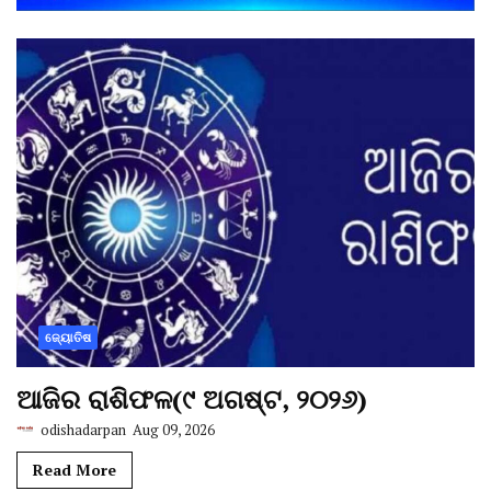
ଜ୍ୟୋତିଷ
ଆଜିର ରାଶିଫଳ(୯ ଅଗଷ୍ଟ, ୨୦୨୬)
odishadarpan
Aug 09, 2026
Read More