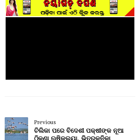
Previous
ଚିଲିକା ପରେ ବିଦେଶୀ ପକ୍ଷୀଙ୍କ ନୂଆ
ଠିକଣା ଋଷିକୁଲ୍ୟା, ଭିତରକନିକା