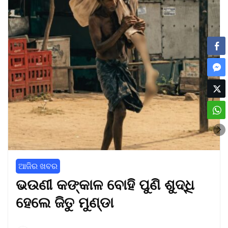
ଆଜିର ଖବର
ଭଉଣୀ କଙ୍କାଳ ବୋହି ପୁଣି ଶୁଦ୍ଧି
ହେଲେ ଜିତୁ ମୁଣ୍ଡା