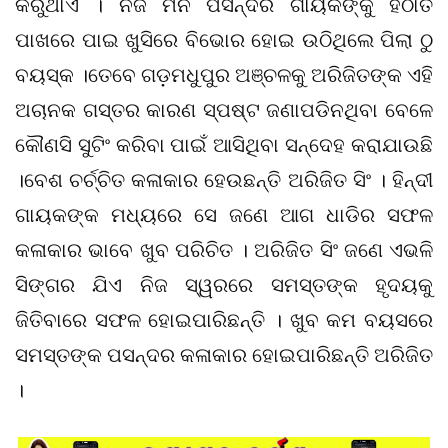
କରୁଥାଏ । ନିଜ ମନ ପସନ୍ଦର ଗାୟକଙ୍କୁ ହଠାତ
ପାଖରେ ପାଇ ଖୁସିରେ ବିଭୋର ହୋଇ ଉଠିଥିଲେ ପିଲା ଠୁ
ବୟସ୍କ ।ତେବେ ଗଡ଼ମଧୁପୁର ଅଞ୍ଚଳକୁ ଅରିଜିତଙ୍କ ଏହି
ଅଚାନକ ଗସ୍ତର କାରଣ ସ୍ପଷ୍ଟ ଜଣାପଡିନଥିବା ବେଳେ
କୌଣସି ସୁଟିଂ କରିବା ପାଇଁ ଆସିଥିବା ସନ୍ଦେହ କରାଯାଉଛି
।ବେଶ ଚର୍ଚ୍ଚିତ କଳାକାର ହେଉଛନ୍ତି ଅରିଜିତ ସିଂ । ହିନ୍ଦୀ
ଗାୟକଙ୍କ ମଧ୍ୟରେ ସେ ଜଣେ ଆଗ ଧାଡିର ସଫଳ
କଳାକାର ଭାବେ ଖୁବ ପରିଚିତ । ଅରିଜିତ ସିଂ ଜଣେ ଏଭଳି
ସିଙ୍ଗର ଯିଏ ନିଜ ସ୍ୱରରେ ସମସ୍ତଙ୍କ ହୃଦୟକୁ
ଜିତିବାରେ ସଫଳ ହୋଇପାରିଛନ୍ତି । ଖୁବ କମ ବୟସରେ
ସମସ୍ତଙ୍କ ପସନ୍ଦର କଳାକାର ହୋଇପାରିଛନ୍ତି ଅରିଜିତ
।