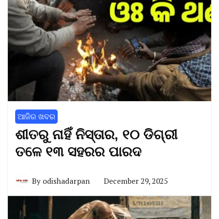
ଆଜିର ଖବର
ଶୀତରୁ ନାହିଁ ନିସ୍ତାର, ୧୦ ଡିଗ୍ରୀ
ତଳେ ୧୩ ସହରର ପାରଦ
By
odishadarpan
December 29, 2025