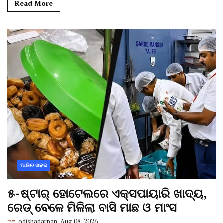
Read More
ଆଜିର ଖବର
୫-ଷ୍ଟାର୍ ହୋଟେଲରେ ଏକ୍ସପାୟାରି ଖାଦ୍ୟ,
ରେଡ୍ ବେଳେ ମିଳିଲା ବାସି ମାଛ ଓ ମାଂସ
odishadarpan
Aug 08, 2026