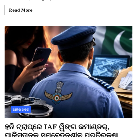
Read More
ଆଜିର ଖବର
ହନି ଟ୍ରାପ୍‌ରେ IAF ୱିଙ୍ଗ କମାଣ୍ଡର୍,
ପାକିସ୍ତାନକୁ ସମ୍ବେଦନଶୀଳ ପ୍ରତିରକ୍ଷା