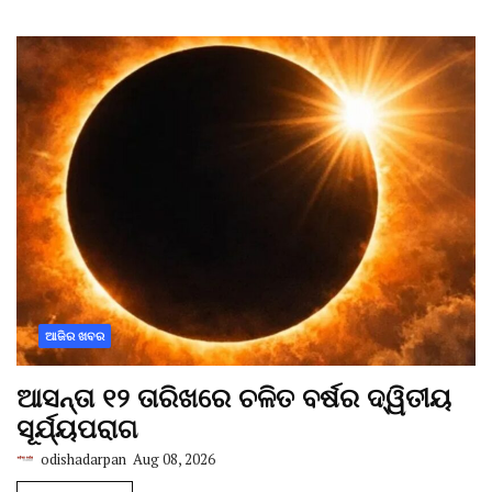
ଆଜିର ଖବର
ଆସନ୍ତା ୧୨ ତାରିଖରେ ଚଳିତ ବର୍ଷର ଦ୍ୱିତୀୟ
ସୂର୍ଯ୍ୟପରାଗ
odishadarpan
Aug 08, 2026