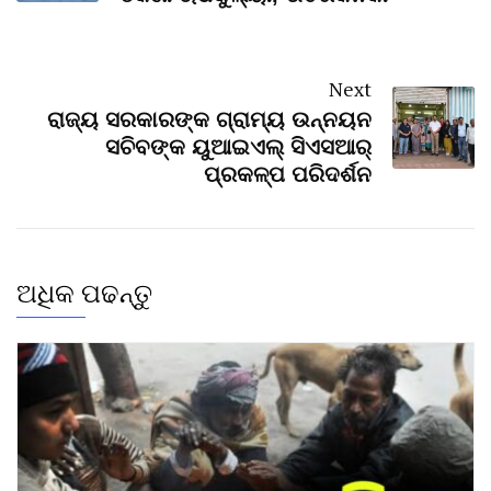
Next
ରାଜ୍ୟ ସରକାରଙ୍କ ଗ୍ରାମ୍ୟ ଉନ୍ନୟନ
ସଚିବଙ୍କ ୟୁଆଇଏଲ୍ ସିଏସଆର୍
ପ୍ରକଳ୍ପ ପରିଦର୍ଶନ
ଅଧିକ ପଢନ୍ତୁ