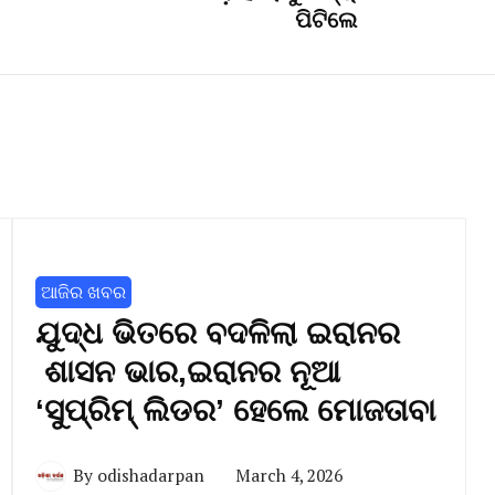
ପିଟିଲେ
ଆଜିର ଖବର
ଯୁଦ୍ଧ ଭିତରେ ବଦଳିଲା ଇରାନର
ଶାସନ ଭାର,ଇରାନର ନୂଆ
‘ସୁପ୍ରିମ୍ ଲିଡର’ ହେଲେ ମୋଜତାବା
By
odishadarpan
March 4, 2026