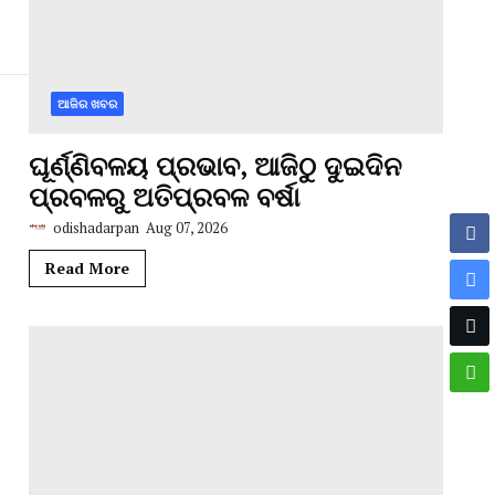
ଆଜିର ଖବର
ଘୂର୍ଣ୍ଣିବଳୟ ପ୍ରଭାବ, ଆଜିଠୁ ଦୁଇଦିନ
ପ୍ରବଳରୁ ଅତିପ୍ରବଳ ବର୍ଷା
odishadarpan
Aug 07, 2026
Read More