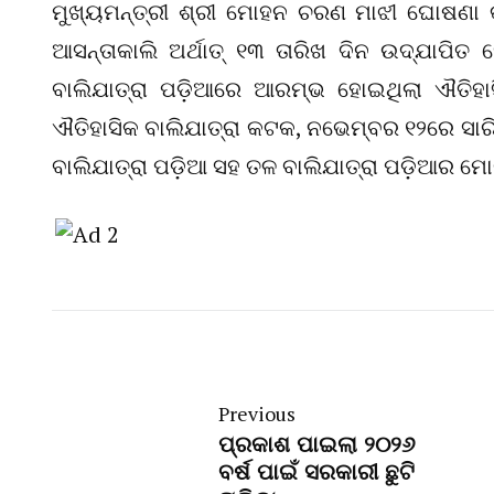
ମୁଖ୍ୟମନ୍ତ୍ରୀ ଶ୍ରୀ ମୋହନ ଚରଣ ମାଝୀ ଘୋଷଣା କରିଛ
ଆସନ୍ତାକାଲି ଅର୍ଥାତ୍ ୧୩ ତାରିଖ ଦିନ ଉଦ୍‌ଯାପିତ ହ
ବାଲିଯାତ୍ରା ପଡ଼ିଆରେ ଆରମ୍ଭ ହୋଇଥିଲା ଐତିହାସ
ଐତିହାସିକ ବାଲିଯାତ୍ରା କଟକ, ନଭେମ୍ବର ୧୨ରେ ସାରି
ବାଲିଯାତ୍ରା ପଡ଼ିଆ ସହ ତଳ ବାଲିଯାତ୍ରା ପଡ଼ିଆର ମ
Previous
ପ୍ରକାଶ ପାଇଲା ୨୦୨୬
ବର୍ଷ ପାଇଁ ସରକାରୀ ଛୁଟି