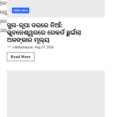
୍ତେ
ାରୁ
ଆଜିର ଖବର
ିବା
ସୁନା-ରୂପା ଦରରେ ନିଆଁ:
ଉପର
ଭୁବନେଶ୍ୱରରେ ରେକର୍ଡ ଛୁଇଁଲା
ଅଳଙ୍କାର ମୂଲ୍ୟ
odishadarpan
Aug 07, 2026
Read More