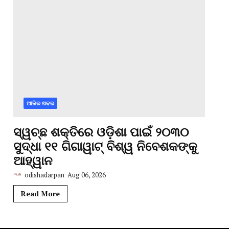
ଆଜିର ଖବର
ସ୍ୱଚ୍ଛ ଶକ୍ତିରେ ଓଡ଼ିଶା ପାଇଁ ୨୦୩୦
ସୁଦ୍ଧା ୧୧ ଗିଗାୱାଟ୍ ବିଶ୍ୱ ନିବେଶକଙ୍କୁ
ଆହ୍ୱାନ
odishadarpan
Aug 06, 2026
Read More