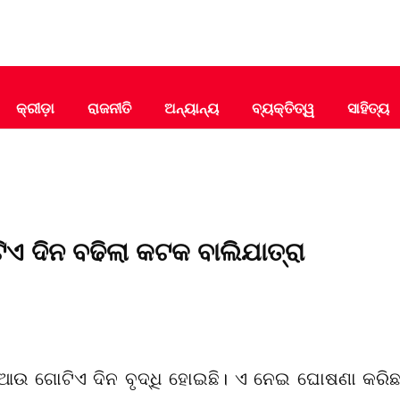
କ୍ରୀଡ଼ା
ରାଜନୀତି
ଅନ୍ୟାନ୍ୟ
ବ୍ୟକ୍ତିତ୍ୱ
ସାହିତ୍ୟ
ଏ ଦିନ ବଢିଲା କଟକ ବାଲିଯାତ୍ରା
 ଆଉ ଗୋଟିଏ ଦିନ ବୃଦ୍ଧି ହୋଇଛି। ଏ ନେଇ ଘୋଷଣା କରିଛନ