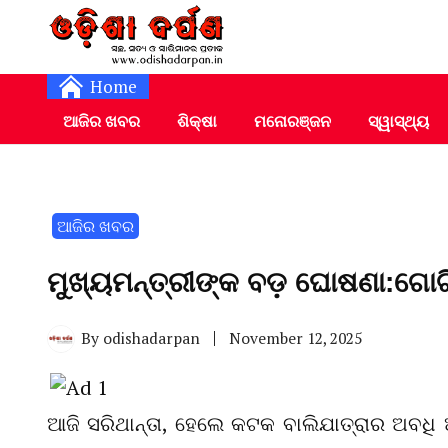
Daily Odia News
Nayagarh Darpan
Home
ଆଜିର ଖବର
ଶିକ୍ଷା
ମନୋରଞ୍ଜନ
ସ୍ୱାସ୍ଥ୍ୟ
ଆଜିର ଖବର
ମୁଖ୍ୟମନ୍ତ୍ରୀଙ୍କ ବଡ଼ ଘୋଷଣା:ଗୋଟି
By
odishadarpan
November 12, 2025
ଆଜି ସରିଥାନ୍ତା, ହେଲେ କଟକ ବାଲିଯାତ୍ରାର ଅବଧି