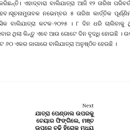
ନ୍ତି। ଏହାଦ୍ବାରା ବାଲିଯାତ୍ରା ଆଜି ୧୨ ତାରିଖ ପରିବର୍ତ
େବ।ସୂଚନାମୁତାବକ ନଭେମ୍ବର ୫ ତାରିଖ କାର୍ତ୍ତିକ ପୂର୍ଣ୍ଣିମ
ିକ ବାଲିଯାତ୍ରା କଟକ-୨୦୨୫ । ୮ ଦିନ ଧରି ଚାଲିବାକୁ ଥ
ବାର ଥିଲା କିନ୍ତୁ ଏବେ ଆଉ ଗୋଟେ ଦିନ ବୃଦ୍ଧି ହୋଇଛି । 
ୋଟ ୬୦ ଏକର ଜାଗାରେ ବାଲିଯାତ୍ରା ଅନୁଷ୍ଠିତ ହେଉଛି ।
Next
ଯାତ୍ରା ପେଣ୍ଡାଲ ଉପରକୁ
ଚେୟାର ଫିଙ୍ଗିଲେ, ମଞ୍ଚ
ଉପରେ ଚଢ଼ି ହିରୋକୁ ମଧ୍ୟ