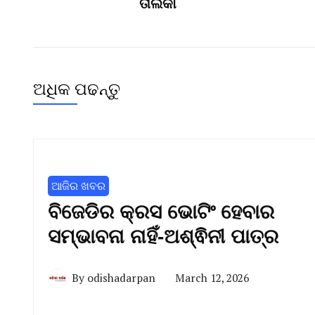
ତାଲିକା
ଅଧିକ ପଢନ୍ତୁ
ଆଜିର ଖବର
ବିଜେଡିର କ୍ରସ ଭୋଟିଂ ହେବାର
ସମ୍ଭାବନା ନାହିଁ-ଅଶ୍ଵିନୀ ପାତ୍ର
By
odishadarpan
March 12, 2026