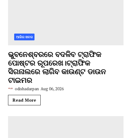
ଆଜିର ଖବର
ଭୁବନେଶ୍ବରରେ ବଦଳିବ ଟ୍ରାଫିକ
ପୋଷ୍ଟର ରୂପରେଖ।ଟ୍ରାଫିକ
ସିଗନାଲରେ ଲାଗିବ କାଉଣ୍ଟ ଡାଉନ
ଟାଇମର
odishadarpan
Aug 06, 2026
Read More