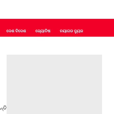
ଦେଶ ବିଦେଶ
ଜ୍ୟୋତିଷ
ନୟାଗଡ ନ୍ୟୁଜ
୍ତି