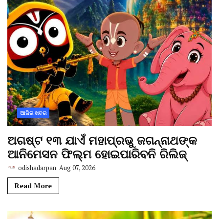
ଆଜିର ଖବର
ଅଗଷ୍ଟ ୧୩ ଯାଏଁ ମହାପ୍ରଭୁ ଜଗନ୍ନାଥଙ୍କ
ଆନିମେସନ ଫିଲ୍ମ ହୋଇପାରିବନି ରିଲିଜ୍
odishadarpan
Aug 07, 2026
Read More