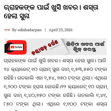
ଗ୍ରାହକଙ୍କ ପାଇଁ ଖୁସି ଖବର। ଶସ୍ତା
ହେଲା ସୁନା
By
odishadarpan
April 23, 2026
ଗ୍ରାହକଙ୍କ ପାଇଁ ଖୁସି ଖବର। ଶସ୍ତା ହେଲା ସୁନା। ଆଜି
୨୪ କ୍ୟାରେଟ୍ ୧୦ ଗ୍ରାମ୍ ସୁନା ଦାମ୍ ୧,୫୩,୫୫୦ ଟଙ୍କା
ରହିଛି। ଗତକାଲି ଏହା ୧,୫୪, ୭୫୦ ଟଙ୍କା ଥିଲା। ଏଥିରେ
୧,୨୦୦ ଟଙ୍କା ହ୍ରାସ ହୋଇଛି।୨୨ କ୍ୟାରେଟ୍ ୧୦ ଗ୍ରାମ୍
ସୁନା ଦାମ୍ ୧,୪୦,୭୫୦ ଟଙ୍କା ରହିଛି। ଗତକାଲି ୧,୪୧,
୮୫୦ ଟଙ୍କା ଥିଲା। ଏଥିରେ ୧,୧୦୦ ଟଙ୍କା ଶସ୍ତା