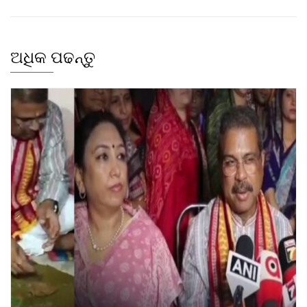
ଅଧିକ ପଢନ୍ତୁ