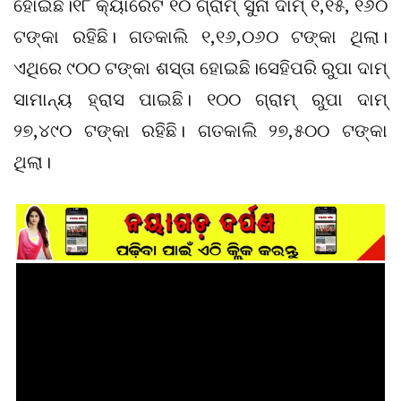
ହୋଇଛି।୧୮ କ୍ୟାରେଟ ୧୦ ଗ୍ରାମ୍ ସୁନା ଦାମ୍ ୧,୧୫, ୧୬୦
ଟଙ୍କା ରହିଛି। ଗତକାଲି ୧,୧୬,୦୬୦ ଟଙ୍କା ଥିଲା।
ଏଥିରେ ୯୦୦ ଟଙ୍କା ଶସ୍ତା ହୋଇଛି।ସେହିପରି ରୁପା ଦାମ୍
ସାମାନ୍ୟ ହ୍ରାସ ପାଇଛି। ୧୦୦ ଗ୍ରାମ୍ ରୁପା ଦାମ୍
୨୭,୪୯୦ ଟଙ୍କା ରହିଛି। ଗତକାଲି ୨୭,୫୦୦ ଟଙ୍କା
ଥିଲା।