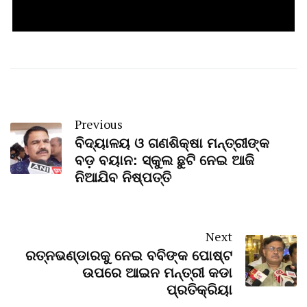
Previous
ବିଦ୍ୟାଳୟ ଓ ଗଣଶିକ୍ଷା ମନ୍ତ୍ରୀଙ୍କ
ବଡ଼ ବୟାନ: ସ୍କୁଲ ଛୁଟି ନେଇ ଆଜି
ନିଆଯିବ ନିଷ୍ପତ୍ତି
Next
ରତ୍ନଭଣ୍ଡାରକୁ ନେଇ ବବିଙ୍କ ପୋଷ୍ଟ
ଉପରେ ଆଇନ ମନ୍ତ୍ରୀ କଡା
ପ୍ରତିକ୍ରିୟା