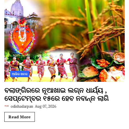
ଆଜିର ଖବର
ବଲାଙ୍ଗିରରେ ନୂଆଖାଇ ଲଗ୍ନ ଧାର୍ଯ୍ୟ ,
ସେପ୍ଟେମ୍ବର ୧୫ରେ ହେବ ନବାନ୍ନ ଲାଗି
odishadarpan
Aug 07, 2026
Read More