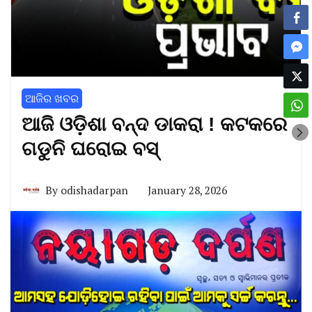
ଆଜିର ଖବର
ଆଜି ଓଡ଼ିଶା ବନ୍ଦ ଡାକରା ! କଟକରେ
ଗଡୁନି ଘରୋଇ ବସ୍‌
By
odishadarpan
January 28, 2026