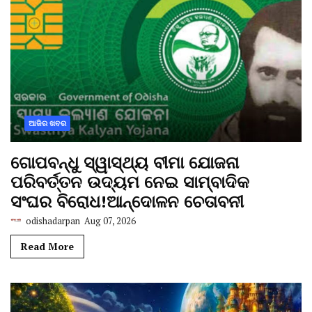
ଆଜିର ଖବର
ଗୋପବନ୍ଧୁ ସ୍ୱାସ୍ଥ୍ୟ ବୀମା ଯୋଜନା
ପରିବର୍ତ୍ତନ ଉଦ୍ୟମ ନେଇ ସାମ୍ବାଦିକ
ସଂଘର ବିରୋଧ!ଆନ୍ଦୋଳନ ଚେତାବନୀ
odishadarpan
Aug 07, 2026
Read More