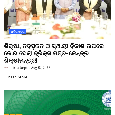
ଆଜିର ଖବର
ଶିକ୍ଷା, ନବସୃଜନ ଓ ସ୍ଥାୟୀ ବିକାଶ ଉପରେ
ଜୋର ଦେଲା ବ୍ରିକ୍ସ ମଞ୍ଚ-କେନ୍ଦ୍ର
ଶିକ୍ଷାମନ୍ତ୍ରୀ
odishadarpan
Aug 07, 2026
Read More