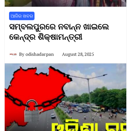
ଆଜିର ଖବର
ସମ୍ବଲପୁରରେ ନବାନ୍ନ ଖାଇଲେ
କେନ୍ଦ୍ର ଶିକ୍ଷାମନ୍ତ୍ରୀ
By
odishadarpan
August 28, 2025