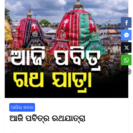
ଆଜିର ଖବର
ଆଜି ପବିତ୍ର ରଥଯାତ୍ରା