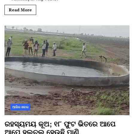
Read More
ଆଜିର ଖବର
ରହସ୍ୟମୟ କୂଅ; ୧୮ ଫୁଟ ଭିତରେ ଆପେ
ଆପେ ହଲଚଲ ହେଉଛି ପାଣି