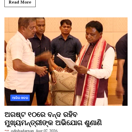
Read More
ଆଜିର ଖବର
ଅଗଷ୍ଟ ୧୦ରେ ବନ୍ଦ ରହିବ
ମୁଖ୍ୟମନ୍ତ୍ରୀଙ୍କ ଅଭିଯୋଗ ଶୁଣାଣି
odishadarpan
Aug 07, 2026