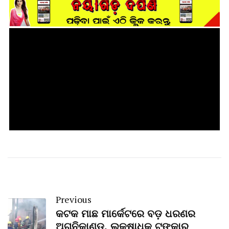
Previous
କଟକ ମାଛ ମାର୍କେଟରେ ବଡ଼ ଧରଣର
ଅଗ୍ନିକାଣ୍ଡ, ଲକ୍ଷାଧିକ ଟଙ୍କାର