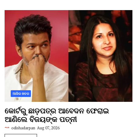
ଆଜିର ଖବର
କୋର୍ଟରୁ ଛାଡ଼ପତ୍ର ଆବେଦନ ଫେରାଇ
ଆଣିଲେ ବିଜୟଙ୍କ ପତ୍ନୀ
odishadarpan
Aug 07, 2026