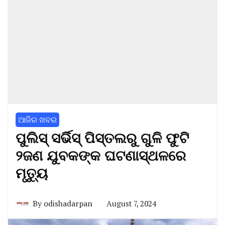
ଆଜିର ଖବର
ପୁଲିସ୍‌ ସର୍ଭିସ୍‌‌ ପିସ୍ତଲରୁ ଗୁଳି ଫୁଟି
୨ଜଣ ଯୁବକଙ୍କ ଘଟଣାସ୍ଥଳରେ
ମୃତ୍ୟୁ
By
odishadarpan
August 7, 2024