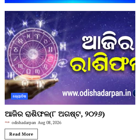
ଜ୍ୟୋତିଷ
ଆଜିର ରାଶିଫଳ(୮ ଅଗଷ୍ଟ, ୨୦୨୬)
odishadarpan
Aug 08, 2026
Read More