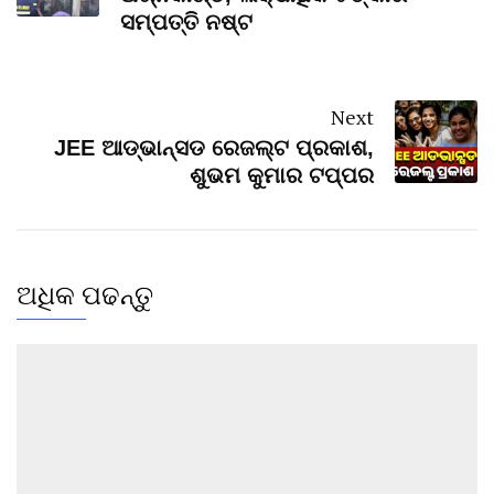
ସମ୍ପତ୍ତି ନଷ୍ଟ
Next
JEE ଆଡ୍‌ଭାନ୍ସଡ ରେଜଲ୍ଟ ପ୍ରକାଶ,
ଶୁଭମ କୁମାର ଟପ୍ପର
ଅଧିକ ପଢନ୍ତୁ