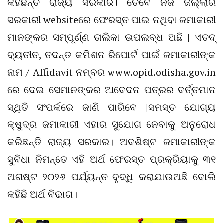
କହିଛନ୍ତି ରାଜ୍ୟ ସରକାର। ତେବେ ନିଜ ଜିଲ୍ଲାର
ସରକାରୀ websiteରେ ଫେରସ୍ତ ପାଇ ନଥିବା ଜମାକାରୀ
ମାନଙ୍କର ସମ୍ପୂର୍ଣ୍ଣ ତାଲିକା ଉପଲବ୍ଧ ଅଛି | ଏତଦ୍
ବ୍ୟତୀତ, ତଦନ୍ତ କମିଶନ ରିପୋର୍ଟ ପାଇଁ ଜମାକାରୀଙ୍କ
ନାମ / Affidavit ନମ୍ବର www.opid.odisha.gov.in
ରେ ଦେଇ ସେମାନଙ୍କର ଆବେଦନ ପତ୍ରର ବର୍ତ୍ତମାନ
ସ୍ଥିତି ସଂପର୍କରେ ଜାଣି ପାରିବେ |ସମସ୍ତ ଯୋଗ୍ୟ
କ୍ଷୁଦ୍ର ଜମାକାରୀ ଏହାର ସୁଯୋଗ ନେବାକୁ ଅନୁରୋଧ
କରିଛନ୍ତି ରାଜ୍ୟ ସରକାର। ଅବଶିଷ୍ଟ ଜମାକାରୀଙ୍କ
ସୁବିଧା ନିମନ୍ତେ ଏହି ଅର୍ଥ ଫେରସ୍ତ ପ୍ରକ୍ରିୟାକୁ ୩୧
ଅଗଷ୍ଟ ୨୦୨୬ ପର୍ଯ୍ୟନ୍ତ ବୃଦ୍ଧି କରାଯାଉଅଛି ବୋଲି
କହିଛି ଅର୍ଥ ବିଭାଗ।