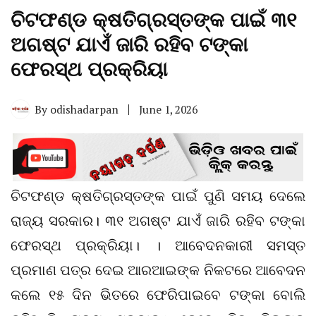
ଚିଟଫଣ୍ଡ କ୍ଷତିଗ୍ରସ୍ତଙ୍କ ପାଇଁ ୩୧
ଅଗଷ୍ଟ ଯାଏଁ ଜାରି ରହିବ ଟଙ୍କା
ଫେରସ୍ଥ ପ୍ରକ୍ରିୟା
By
odishadarpan
June 1, 2026
ଚିଟଫଣ୍ଡ କ୍ଷତିଗ୍ରସ୍ତଙ୍କ ପାଇଁ ପୁଣି ସମୟ ଦେଲେ
ରାଜ୍ୟ ସରକାର। ୩୧ ଅଗଷ୍ଟ ଯାଏଁ ଜାରି ରହିବ ଟଙ୍କା
ଫେରସ୍ଥ ପ୍ରକ୍ରିୟା। । ଆବେଦନକାରୀ ସମସ୍ତ
ପ୍ରମାଣ ପତ୍ର ଦେଇ ଆରଆଇଙ୍କ ନିକଟରେ ଆବେଦନ
କଲେ ୧୫ ଦିନ ଭିତରେ ଫେରିପାଇବେ ଟଙ୍କା ବୋଲି