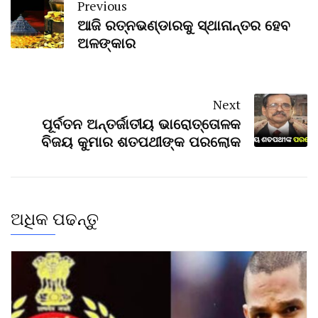
Previous
ଆଜି ରତ୍ନଭଣ୍ଡାରକୁ ସ୍ଥାନାନ୍ତର ହେବ
ଅଳଙ୍କାର
Next
ପୂର୍ବତନ ଅନ୍ତର୍ଜାତୀୟ ଭାରୋତ୍ତୋଳକ
ବିଜୟ କୁମାର ଶତପଥୀଙ୍କ ପରଲୋକ
ଅଧିକ ପଢନ୍ତୁ