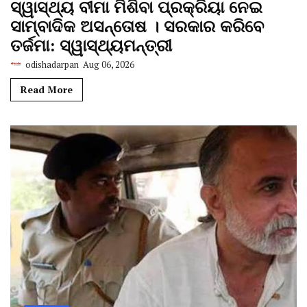
ସ୍ୱାସ୍ଥ୍ୟ ବୀମା ମିଶିବା ପ୍ରକ୍ରିୟା ନେଇ
ସାମ୍ବାଦିକ ଅସନ୍ତୋଷ । ସରକାର କରିବେ
ତର୍ଜମା: ସ୍ୱାସ୍ଥ୍ୟମନ୍ତ୍ରୀ
odishadarpan
Aug 06, 2026
Read More