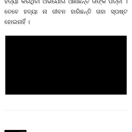
ହତ୍ୟା କରିଥିବା ଅଭିଯୋଗ ଆଣିଛନ୍ତି ତାଙ୍କ ପତ୍ନୀ ।
ତେବେ ହତ୍ୟା ନା ଜୀବନ ହାରିଛନ୍ତି ତାହା ସ୍ପଷ୍ଟ
ହୋଇନାହିଁ ।