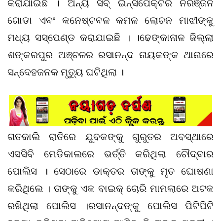
କରାଯାଇଛି । ଅନ୍ୟ ସବ୍‌ ଇନ୍ସପେକ୍ଟର ନିରଞ୍ଜନ
ଗୋଡା ଏବଂ କନେଷ୍ଟବଳ କମଳ ଲୋଚନ ମାଝୀଙ୍କୁ
ମଧ୍ୟ ସସ୍‌ପେଣ୍ଡ କରାଯାଇଛି । ।ଢେଙ୍କାନାଳ ଜିଲ୍ଲା
ଶଙ୍କରପୁର ଅଞ୍ଚଳର ରସାନନ୍ଦ ନାୟକଙ୍କ ଥାନାରେ
ସନ୍ଦେହଜନକ ମୃତ୍ୟୁ ଘଟିଥିଲା ।
ଗତକାଲି ରାତିରେ ଯୁବକଙ୍କୁ ଗୁରୁତର ଅବସ୍ଥାରେ
ଏସସିବି ମେଡିକାଲରେ ଭର୍ତ୍ତି କରିଥିଲା ଚୌଦ୍ବାର
ପୋଲିସ । ସେଠାରେ ଡାକ୍ତର ତାଙ୍କୁ ମୃତ ଘୋଷଣା
କରିଥିଲେ । ତାଙ୍କୁ ଏକ ବାଇକ୍ ଚୋରି ମାମଲାରେ ଅଟକ
ରଖିଥିଲା ପୋଲିସ ।ରସାନନ୍ଦଙ୍କୁ ପୋଲିସ ପିଟିପିଟି