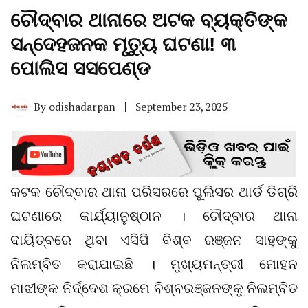
ଚୌଦ୍ବାର ଥାନାରେ ଅଟକ ବ୍ୟକ୍ତିଙ୍କ
ସନ୍ଦେହଜନକ ମୃତ୍ୟୁ ଘଟଣା! ୩
ପୋଲିସ ସସପେଣ୍ଡ
By
odishadarpan
September 23, 2025
କଟକ ଚୌଦ୍ବାର ଥାନା ପରିସରରେ ପୁଲିସର ଥାର୍ଡ ଡିଗ୍ରି
ଘଟଣାରେ କାର୍ଯ୍ୟାନୁଷ୍ଠାନ । ଚୌଦ୍ବାର ଥାନା
ଦାୟିତ୍ବରେ ଥିବା ଏସିପି ବିଶ୍ବ ରଞ୍ଜନ ସାହୁଙ୍କୁ
ନିଲମ୍ବିତ କରାଯାଇଛି । ମୁଖ୍ୟମନ୍ତ୍ରୀ ମୋହନ
ମାଝୀଙ୍କ ନିର୍ଦ୍ଦେଶ କ୍ରମେ ବିଶ୍ବରଞ୍ଜନଙ୍କୁ ନିଲମ୍ବିତ