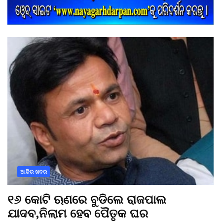
ଆଜିର ଖବର
୧୬ କୋଟି ଋଣରେ ବୁଡିଲେ ରାଜପାଲ
ଯାଦବ,ନିଲାମ ହେବ ପୈତୃକ ଘର