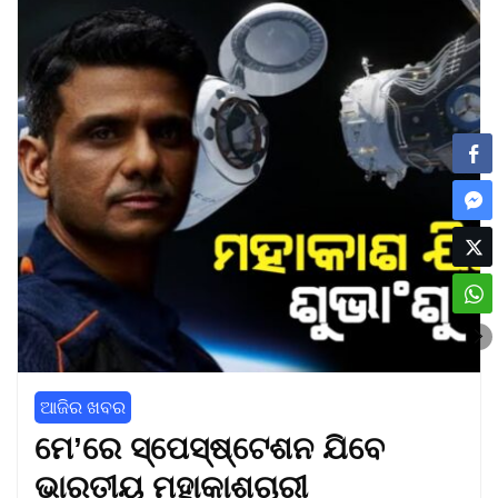
ଆଜିର ଖବର
ମେ’ରେ ସ୍ପେସ୍‌ଷ୍ଟେଶନ ଯିବେ
ଭାରତୀୟ ମହାକାଶଚାରୀ