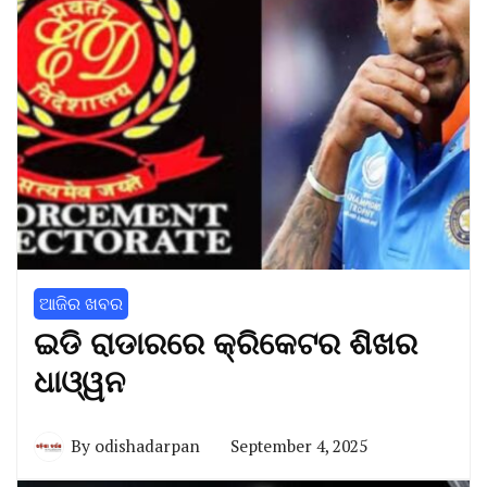
ଆଜିର ଖବର
ଇଡି ରାଡାରରେ କ୍ରିକେଟର ଶିଖର
ଧାଓ୍ୱନ
By
odishadarpan
September 4, 2025