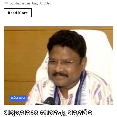
odishadarpan
Aug 06, 2026
Read More
ଆଜିର ଖବର
ଆୟୁଷ୍ମାନରେ ଗୋପବନ୍ଧୁ ସାମ୍ବାଦିକ