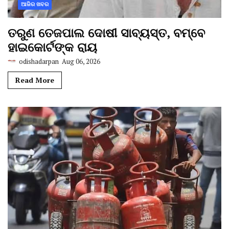
ଆଜିର ଖବର
ତରୁଣ ତେଜପାଲ ଦୋଷୀ ସାବ୍ୟସ୍ତ, ବମ୍ବେ
ହାଇକୋର୍ଟଙ୍କ ରାୟ
odishadarpan
Aug 06, 2026
Read More