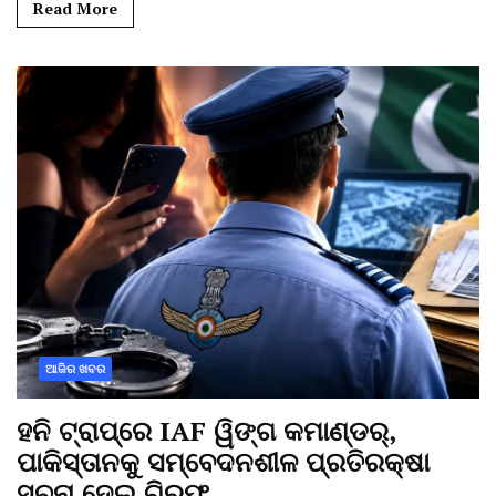
Read More
ଆଜିର ଖବର
ହନି ଟ୍ରାପ୍‌ରେ IAF ୱିଙ୍ଗ କମାଣ୍ଡର୍,
ପାକିସ୍ତାନକୁ ସମ୍ବେଦନଶୀଳ ପ୍ରତିରକ୍ଷା
ସୂଚନା ଦେଇ ଗିରଫ