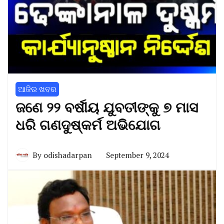
ଆଜିର ଖବର
ଜଣେ ୨୨ ବର୍ଷୀୟ ଯୁବତୀଙ୍କୁ ୭ ମାସ
ଧରି ଗଣଦୁଷ୍କର୍ମ ଅଭିଯୋଗ
By
odishadarpan
September 9, 2024