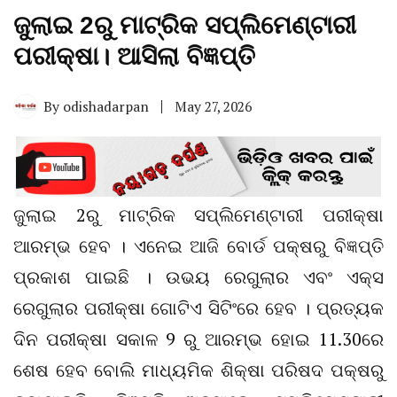
ଜୁଲାଇ 2ରୁ ମାଟ୍ରିକ ସପ୍ଲିମେଣ୍ଟାରୀ
ପରୀକ୍ଷା। ଆସିଲା ବିଜ୍ଞପ୍ତି
By
odishadarpan
May 27, 2026
ଜୁଲାଇ 2ରୁ ମାଟ୍ରିକ ସପ୍ଲିମେଣ୍ଟାରୀ ପରୀକ୍ଷା
ଆରମ୍ଭ ହେବ । ଏନେଇ ଆଜି ବୋର୍ଡ ପକ୍ଷରୁ ବିଜ୍ଞପ୍ତି
ପ୍ରକାଶ ପାଇଛି । ଉଭୟ ରେଗୁଲାର ଏବଂ ଏକ୍ସ
ରେଗୁଲାର ପରୀକ୍ଷା ଗୋଟିଏ ସିଟିଂରେ ହେବ । ପ୍ରତ୍ୟକ
ଦିନ ପରୀକ୍ଷା ସକାଳ 9 ରୁ ଆରମ୍ଭ ହୋଇ 11.30ରେ
ଶେଷ ହେବ ବୋଲି ମାଧ୍ୟମିକ ଶିକ୍ଷା ପରିଷଦ ପକ୍ଷରୁ