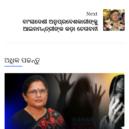
Next
ବାଂଲାଦେଶୀ ଅନୁପ୍ରବେଶକାରୀଙ୍କୁ
ଆଇନମନ୍ତ୍ରୀଙ୍କ କଡ଼ା ଚେତାବନୀ
ଅଧିକ ପଢନ୍ତୁ