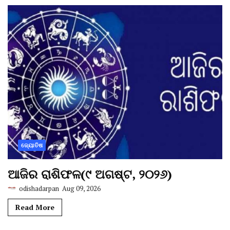
ଜ୍ୟୋତିଷ
ଆଜିର ରାଶିଫଳ(୯ ଅଗଷ୍ଟ, ୨୦୨୬)
odishadarpan
Aug 09, 2026
Read More