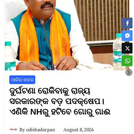
ଆଜିର ଖବର
ଦୁର୍ଘଟଣା ରୋକିବାକୁ ରାଜ୍ୟ
ସରକାରଙ୍କ ବଡ଼ ପଦକ୍ଷେପ।
ଏଣିକି NHରୁ ହଟିବେ ଗୋରୁ ଗାଈ
By
odishadarpan
August 8, 2026