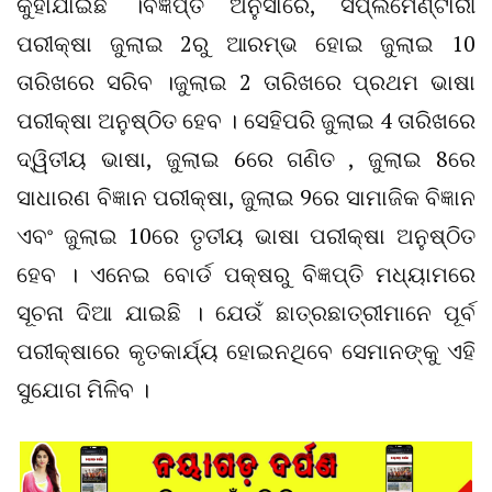
କୁହାଯାଇଛି ।ବିଜ୍ଞପ୍ତି ଅନୁସାରେ, ସପ୍ଲିମେଣ୍ଟାରୀ
ପରୀକ୍ଷା ଜୁଲାଇ 2ରୁ ଆରମ୍ଭ ହୋଇ ଜୁଲାଇ 10
ତାରିଖରେ ସରିବ ।ଜୁଲାଇ 2 ତାରିଖରେ ପ୍ରଥମ ଭାଷା
ପରୀକ୍ଷା ଅନୁଷ୍ଠିତ ହେବ । ସେହିପରି ଜୁଲାଇ 4 ତାରିଖରେ
ଦ୍ୱିତୀୟ ଭାଷା, ଜୁଲାଇ 6ରେ ଗଣିତ , ଜୁଲାଇ 8ରେ
ସାଧାରଣ ବିଜ୍ଞାନ ପରୀକ୍ଷା, ଜୁଲାଇ 9ରେ ସାମାଜିକ ବିଜ୍ଞାନ
ଏବଂ ଜୁଲାଇ 10ରେ ତୃତୀୟ ଭାଷା ପରୀକ୍ଷା ଅନୁଷ୍ଠିତ
ହେବ । ଏନେଇ ବୋର୍ଡ ପକ୍ଷରୁ ବିଜ୍ଞପ୍ତି ମଧ୍ୟାମରେ
ସୂଚନା ଦିଆ ଯାଇଛି । ଯେଉଁ ଛାତ୍ରଛାତ୍ରୀମାନେ ପୂର୍ବ
ପରୀକ୍ଷାରେ କୃତକାର୍ଯ୍ୟ ହୋଇନଥିବେ ସେମାନଙ୍କୁ ଏହି
ସୁଯୋଗ ମିଳିବ ।