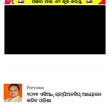
Previous
୨୦୨୭ ଏସିଆନ୍ ଚାମ୍ପିଅନସିପ୍ ଆୟୋଜନ
କରିବ ଓଡ଼ିଶା