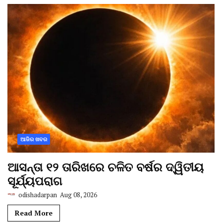
ଆଜିର ଖବର
ଆସନ୍ତା ୧୨ ତାରିଖରେ ଚଳିତ ବର୍ଷର ଦ୍ୱିତୀୟ
ସୂର୍ଯ୍ୟପରାଗ
odishadarpan
Aug 08, 2026
Read More