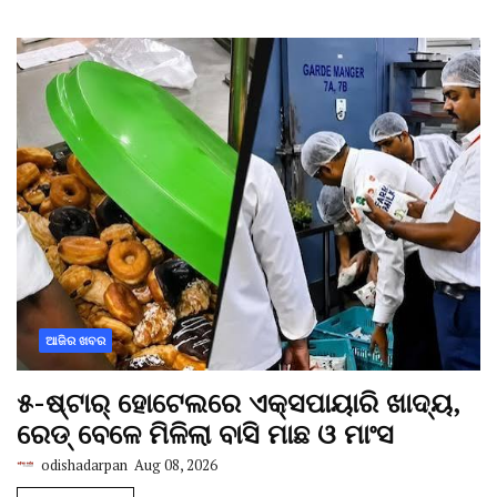
ଆଜିର ଖବର
୫-ଷ୍ଟାର୍ ହୋଟେଲରେ ଏକ୍ସପାୟାରି ଖାଦ୍ୟ,
ରେଡ୍ ବେଳେ ମିଳିଲା ବାସି ମାଛ ଓ ମାଂସ
odishadarpan
Aug 08, 2026