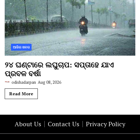
ଆଜିର ଖବର
୨୪ ଘଣ୍ଟାରେ ଲଘୁଚାପ: ସପ୍ତାହେ ଯାଏ
ପ୍ରବଳ ବର୍ଷା
odishadarpan
Aug 08, 2026
Read More
About Us
Contact Us
Privacy Policy