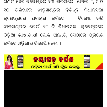
ଗଣତି ହେବ ନଭେମ୍ବର ୨୩ ତାରିଖରେ। ତେବେ ୮, ୯ ଓ
୧୦ ତାରିଖରେ ଝାଡ଼ଖଣ୍ଡର ବିଭିନ୍ନ ବିଧାନସଭା
କ୍ଷେତ୍ରରେ ପ୍ରଚାର କରିବେ । ବିଶେଷ କରି
ଝାଡଖଣ୍ଡର ଯେଉଁ ୧୮ ଟି ବିଧାନସଭା କ୍ଷେତ୍ରରେ
ଓଡ଼ିଆ ଭାଷାଭାଷୀ ଲୋକ ଅଛନ୍ତି, ସେଠାରେ ପ୍ରଚାର
କରିବେ ଓଡ଼ିଶାର ବିଜେପି ନେତା ।