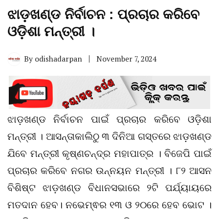
ଝାଡ଼ଖଣ୍ଡ ନିର୍ବାଚନ : ପ୍ରଚାର କରିବେ
ଓଡ଼ିଶା ମନ୍ତ୍ରୀ ।
By
odishadarpan
November 7, 2024
ଝାଡ଼ଖଣ୍ଡ ନିର୍ବାଚନ ପାଇଁ ପ୍ରଚାର କରିବେ ଓଡ଼ିଶା
ମନ୍ତ୍ରୀ । ଆସନ୍ତାକାଲିଠୁ ୩ ଦିନିଆ ଗସ୍ତରେ ଝାଡ଼ଖଣ୍ଡ
ଯିବେ ମନ୍ତ୍ରୀ କୃଷ୍ଣଚନ୍ଦ୍ର ମହାପାତ୍ର । ବିଜେପି ପାଇଁ
ପ୍ରଚାର କରିବେ ନଗର ଉନ୍ନୟନ ମନ୍ତ୍ରୀ । ୮୨ ଆସନ
ବିଶିଷ୍ଟ ଝାଡ଼ଖଣ୍ଡ ବିଧାନସଭାରେ ୨ଟି ପର୍ଯ୍ୟାୟରେ
ମତଦାନ ହେବ। ନଭେମ୍ଵର ୧୩ ଓ ୨୦ରେ ହେବ ଭୋଟ ।