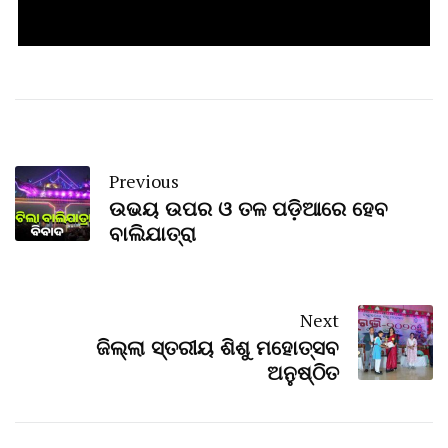
Previous
ଉଭୟ ଉପର ଓ ତଳ ପଡ଼ିଆରେ ହେବ
ବାଲିଯାତ୍ରା
Next
ଜିଲ୍ଲା ସ୍ତରୀୟ ଶିଶୁ ମହୋତ୍ସବ
ଅନୁଷ୍ଠିତ