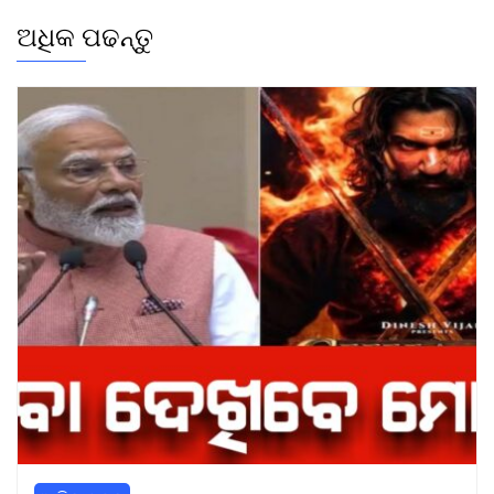
ଅଧିକ ପଢନ୍ତୁ