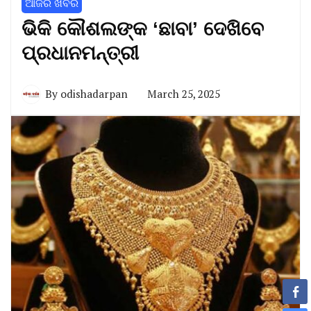
ଆଜିର ଖବର
ଭିକି କୌଶଲଙ୍କ ‘ଛାବା’ ଦେଖିବେ
ପ୍ରଧାନମନ୍ତ୍ରୀ
By
odishadarpan
March 25, 2025