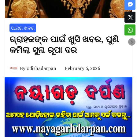
ଆଜିର ଖବର
ଗ୍ରାହକଙ୍କ ପାଇଁ ଖୁସି ଖବର, ପୁଣି
କମିଲା ସୁନା ରୂପା ଦର
By
odishadarpan
February 5, 2026