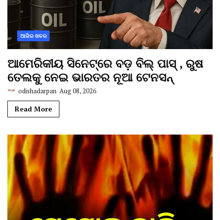
ଆଜିର ଖବର
ଆମେରିକୀୟ ସିନେଟ୍‌ରେ ବଡ଼ ବିଲ୍‌ ପାସ୍‌ , ରୁଷ
ତେଲକୁ ନେଇ ଭାରତର ନୂଆ ଟେନସନ୍
odishadarpan
Aug 08, 2026
Read More