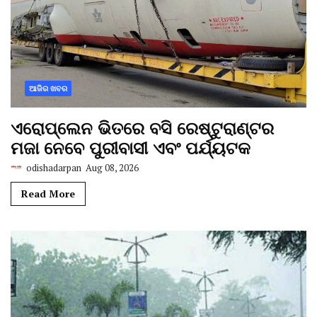
ଆଜିର ଖବର
ଏରୋପ୍ଲେନ ଭିତରେ ବସି ରେଷ୍ଟୁରାଣ୍ଟର
ମଜା ନେବେ ପୁରୀବାସୀ ଏବଂ ପର୍ଯ୍ୟଟକ
odishadarpan
Aug 08, 2026
Read More