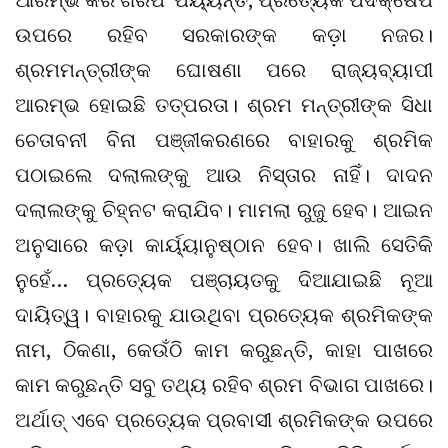
ଉପରେ ରହିବ ସରକାରଙ୍କ କଡ଼ା ନଜର।
ଶ୍ରମମନ୍ତ୍ରୀଙ୍କ ଘୋଷଣା ପରେ ରାଜ୍ୟବ୍ୟାପୀ
ଆରମ୍ଭ ହୋଇଛି ତତ୍ପରତା। ଶ୍ରମ ମନ୍ତ୍ରୀଙ୍କ ସିଧା
ଚେତାବନୀ ବିନା ପଞ୍ଜୀକରଣରେ ବାହାରକୁ ଶ୍ରମିକ
ପଠାଇଲେ ଦଲାଲଙ୍କୁ ଆଉ ନିସ୍ତାର ନାହିଁ। ଦାଦନ
ଦଲାଲଙ୍କୁ ଚିହ୍ନଟ କରାଯିବ। ମାମଲା ରୁଜୁ ହେବ। ଆଇନ
ଅନୁସାରେ କଡ଼ା କାର୍ୟ୍ୟାନୁଷ୍ଠାନ ହେବ। ଖାଲି ସେତିକି
ନୁହେଁ… ପ୍ରତ୍ୟେକ ପଞ୍ଚାୟତକୁ ଦିଆଯାଇଛି ନୂଆ
ଦାୟିତ୍ୱ। ବାହାରକୁ ଯାଉଥିବା ପ୍ରତ୍ୟେକ ଶ୍ରମିକଙ୍କ
ନାମ, ଠିକଣା, କେଉଁଠି କାମ କରୁଛନ୍ତି, କାହା ପାଖରେ
କାମ କରୁଛନ୍ତି ସବୁ ତଥ୍ୟ ରହିବ ଶ୍ରମ ବିଭାଗ ପାଖରେ।
ଅର୍ଥାତ୍ ଏବେ ପ୍ରତ୍ୟେକ ପ୍ରବାସୀ ଶ୍ରମିକଙ୍କ ଉପରେ