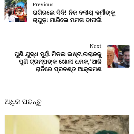
Previous
ରାଗିଗଲେ ଦିଦି! ନିଜ ଦଳୀୟ କର୍ମୀଙ୍କୁ
ଚାପୁଡ଼ା ମାରିଲେ ମମତା ବାନାର୍ଜୀ
Next
ପୁଣି ଯୁଦ୍ଧ ମୁହାଁ ମିଡଲ ଇଷ୍ଟ,ଇରାନକୁ
ପୁଣି ଟ୍ରମ୍ପଙ୍କ ଖୋଲା ଧମକ,’ଆଜି
ରାତିରେ ପ୍ରଚଣ୍ଡ ଆକ୍ରମଣ
ଅଧିକ ପଢନ୍ତୁ