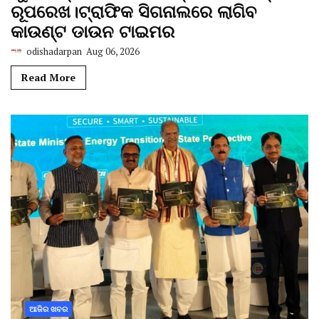
ରୂପରେଖ।ଟ୍ରାଫିକ ସିଗନାଲରେ ଲାଗିବ
କାଉଣ୍ଟ ଡାଉନ ଟାଇମର
odishadarpan
Aug 06, 2026
Read More
ଆଜିର ଖବର