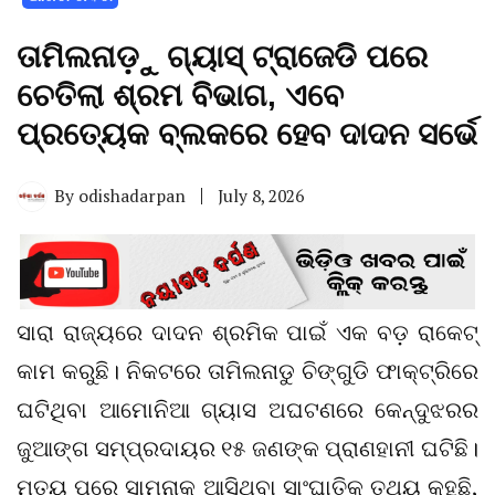
ତାମିଲନାଡ଼ୁ ଗ୍ୟାସ୍ ଟ୍ରାଜେଡି ପରେ
ଚେତିଲା ଶ୍ରମ ବିଭାଗ, ଏବେ
ପ୍ରତ୍ୟେକ ବ୍ଲକରେ ହେବ ଦାଦନ ସର୍ଭେ
By
odishadarpan
July 8, 2026
ସାରା ରାଜ୍ୟରେ ଦାଦନ ଶ୍ରମିକ ପାଇଁ ଏକ ବଡ଼ ରାକେଟ୍
କାମ କରୁଛି। ନିକଟରେ ତାମିଲନାଡୁ ଚିଙ୍ଗୁଡି ଫାକ୍ଟ୍ରିରେ
ଘଟିଥିବା ଆମୋନିଆ ଗ୍ୟାସ ଅଘଟଣରେ କେନ୍ଦୁଝରର
ଜୁଆଙ୍ଗ ସମ୍ପ୍ରଦାୟର ୧୫ ଜଣଙ୍କ ପ୍ରାଣହାନୀ ଘଟିଛି।
ମୃତ୍ୟୁ ପରେ ସାମ୍ନାକୁ ଆସିଥିବା ସାଂଘାତିକ ତଥ୍ୟ କହୁଛି,