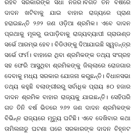
ରହିବ ସରକାରଙ୍କ ସିଧା ନଜର।ବିଗତ ତିନି ବର୍ଷରେ
ଦାଦନ ଖଟିବାକୁ ଯାଇ ବାହାର ରାଜ୍ୟରେ ପ୍ରାଣ
ହରାଇଛନ୍ତି ୨୬୨ ଜଣ ଓଡ଼ିଆ ଶ୍ରମିକ। ଏବେ ଦାଦନ
ପ୍ରଥାକୁ ମୂଳରୁ ଉପାଡ଼ିବାକୁ ରାଜ୍ୟବ୍ୟାପୀ ଗ୍ରାଉଣ୍ଡ
ସର୍ଭେ ଆରମ୍ଭ ହେବ। ବିଡିଓଙ୍କୁ ଦିଆଯାଇଛି ସ୍ୱତନ୍ତ୍ର
ସର୍ଭେ ଫର୍ମ। ବାହାରେ ଥିବା ଶ୍ରମିକଙ୍କ ତଥ୍ୟ ସଂଗ୍ରହ
ସହ ଫେରି ଆସୁଥିବା ଶ୍ରମିକଙ୍କୁ ଜିଲ୍ଲାରେ ରୋଜଗାର
ଦେବାକୁ ମଧ୍ୟ ସରକାର ଯୋଜନା କରୁଛନ୍ତି। ବିଧାନସଭା
ତଥ୍ୟ କହୁଛି ବଲାଙ୍ଗୀରରୁ ସର୍ବାଧିକ ପ୍ରାୟ ୫୦ ହଜାର
ଦାଦନ ଶ୍ରମିକ ବାହାର ରାଜ୍ୟକୁ ଯାଇଛନ୍ତି। ସେହିପରି
ଗତ ତିନି ବର୍ଷ ଭିତରେ ୨୬୨ ଜଣ ଦାଦନ ଶ୍ରମିକଙ୍କ
ବିଭିନ୍ନ ରାଜ୍ୟରେ ମୃତ୍ୟୁ ଘଟିଛି। ଏବେ ଦେଖିବାର କଥା
ତାମିଲନାଡୁ ଘଟଣା ପରେ ସରକାରଙ୍କ ଦାଦନ ଚିହ୍ନଟ