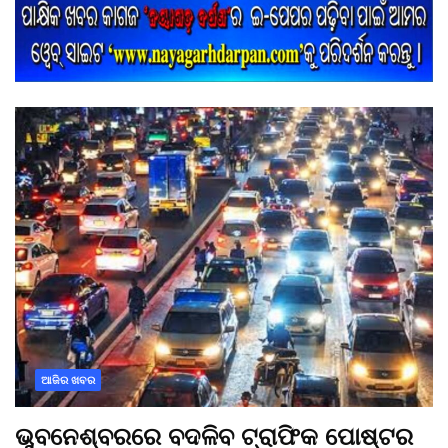
ଆଜିର ଖବର
ଭୁବନେଶ୍ବରରେ ବଦଳିବ ଟ୍ରାଫିକ ପୋଷ୍ଟର