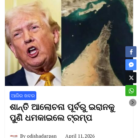
ଆଜିର ଖବର
ଶାନ୍ତି ଆଲୋଚନା ପୂର୍ବରୁ ଇରାନକୁ
ପୁଣି ଧମକାଇଲେ ଟ୍ରମ୍ପ
By
odishadarpan
April 11, 2026