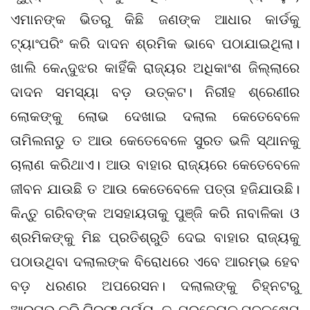
ଏମାନଙ୍କ ଭିତରୁ କିଛି ଜଣଙ୍କ ଆଧାର କାର୍ଡକୁ
ଟ୍ୟାଂପରିଂ କରି ଦାଦନ ଶ୍ରମିକ ଭାବେ ପଠାଯାଇଥିଲା।
ଖାଲି କେନ୍ଦୁଝର କାହିଁକି ରାଜ୍ୟର ଅଧିକାଂଶ ଜିଲ୍ଲାରେ
ଦାଦନ ସମସ୍ୟା ବଡ଼ ଉତ୍କଟ। ନିରୀହ ଶ୍ରେଣୀର
ଲୋକଙ୍କୁ ଲୋଭ ଦେଖାଇ ଦଲାଲ କେତେବେଳେ
ତାମିଲନାଡୁ ତ ଆଉ କେତେବେଳେ ସୁରତ ଭଳି ସ୍ଥାନକୁ
ଚାଲାଣ କରିଥାଏ। ଆଉ ବାହାର ରାଜ୍ୟରେ କେତେବେଳେ
ଜୀବନ ଯାଉଛି ତ ଆଉ କେତେବେଳେ ପତ୍ତା ହଜିଯାଉଛି।
କିନ୍ତୁ ଗରିବଙ୍କ ଅସହାୟତାକୁ ପୁଞ୍ଜି କରି ନାବାଳିକା ଓ
ଶ୍ରମିକଙ୍କୁ ମିଛ ପ୍ରତିଶ୍ରୁତି ଦେଇ ବାହାର ରାଜ୍ୟକୁ
ପଠାଉଥିବା ଦଲାଲଙ୍କ ବିରୋଧରେ ଏବେ ଆରମ୍ଭ ହେବ
ବଡ଼ ଧରଣର ଅପରେସନ। ଦଲାଲଙ୍କୁ ଚିହ୍ନଟରୁ
ଆରମ୍ଭ କରି ଗିରଫ ପର୍ୟ୍ୟନ୍ତ, ପ୍ରତ୍ୟେକ ପଦକ୍ଷେପ