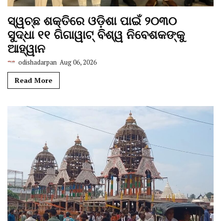
ସ୍ୱଚ୍ଛ ଶକ୍ତିରେ ଓଡ଼ିଶା ପାଇଁ ୨୦୩୦
ସୁଦ୍ଧା ୧୧ ଗିଗାୱାଟ୍ ବିଶ୍ୱ ନିବେଶକଙ୍କୁ
ଆହ୍ୱାନ
odishadarpan
Aug 06, 2026
Read More