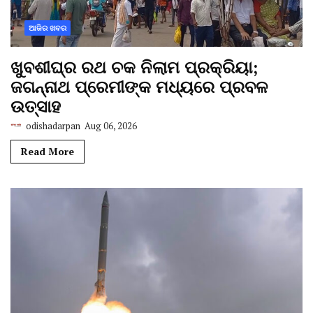
ଆଜିର ଖବର
ଖୁବଶୀଘ୍ର ରଥ ଚକ ନିଲାମ ପ୍ରକ୍ରିୟା;
ଜଗନ୍ନାଥ ପ୍ରେମୀଙ୍କ ମଧ୍ୟରେ ପ୍ରବଳ
ଉତ୍ସାହ
odishadarpan
Aug 06, 2026
Read More