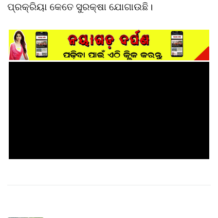
ପ୍ରକ୍ରିୟା କେତେ ସୁରକ୍ଷା ଯୋଗାଉଛି।