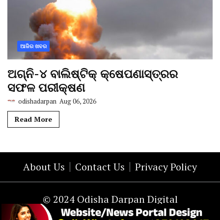
ଆଜିର ଖବର
ଅଗ୍ନି-୪ ବାଲିଷ୍ଟିକ୍ କ୍ଷେପଣାସ୍ତ୍ରର
ସଫଳ ପରୀକ୍ଷଣ
odishadarpan
Aug 06, 2026
Read More
About Us
Contact Us
Privacy Policy
© 2024 Odisha Darpan Digital