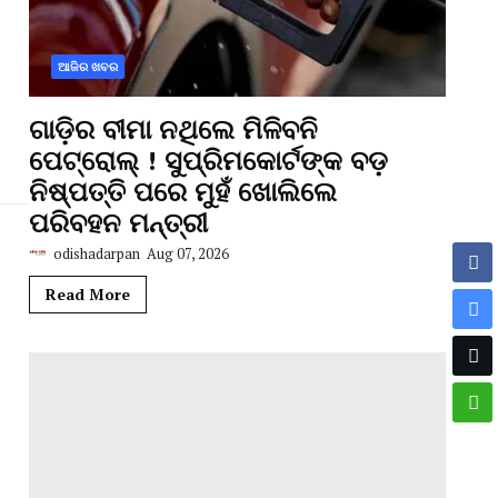
ଆଜିର ଖବର
ଗାଡ଼ିର ବୀମା ନଥିଲେ ମିଳିବନି
ପେଟ୍ରୋଲ୍ ! ସୁପ୍ରିମକୋର୍ଟଙ୍କ ବଡ଼
ନିଷ୍ପତ୍ତି ପରେ ମୁହଁ ଖୋଲିଲେ
ପରିବହନ ମନ୍ତ୍ରୀ
odishadarpan
Aug 07, 2026
Read More