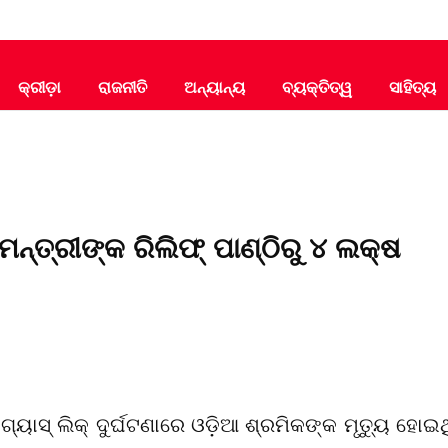
କ୍ରୀଡ଼ା
ରାଜନୀତି
ଅନ୍ୟାନ୍ୟ
ବ୍ୟକ୍ତିତ୍ୱ
ସାହିତ୍ୟ
ମନ୍ତ୍ରୀଙ୍କ ରିଲିଫ୍ ପାଣ୍ଠିରୁ ୪ ଲକ୍ଷ
ୟାସ୍ ଲିକ୍ ଦୁର୍ଘଟଣାରେ ଓଡ଼ିଆ ଶ୍ରମିକଙ୍କ ମୃତ୍ୟୁ ହୋଇଥ