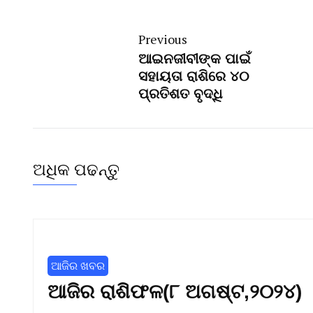
Previous
ଆଇନଜୀବୀଙ୍କ ପାଇଁ
ସହାୟତା ରାଶିରେ ୪୦
ପ୍ରତିଶତ ବୃଦ୍ଧି
ଅଧିକ ପଢନ୍ତୁ
ଆଜିର ଖବର
ଆଜିର ରାଶିଫଳ(୮ ଅଗଷ୍ଟ,୨୦୨୪)