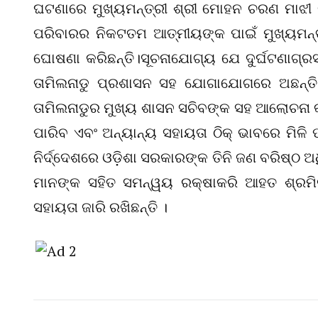
ଘଟଣାରେ ମୁଖ୍ୟମନ୍ତ୍ରୀ ଶ୍ରୀ ମୋହନ ଚରଣ ମାଝୀ 
ପରିବାରର ନିକଟତମ ଆତ୍ମୀୟଙ୍କ ପାଇଁ ମୁଖ୍ୟମନ୍ତ
ଘୋଷଣା କରିଛନ୍ତି।ସୂଚନାଯୋଗ୍ୟ ଯେ ଦୁର୍ଘଟଣାଗ୍ର
ତାମିଲନାଡୁ ପ୍ରଶାସନ ସହ ଯୋଗାଯୋଗରେ ଅଛନ୍ତି।
ତାମିଲନାଡୁର ମୁଖ୍ୟ ଶାସନ ସଚିବଙ୍କ ସହ ଆଲୋଚନା କ
ପାରିବ ଏବଂ ଅନ୍ୟାନ୍ୟ ସହାୟତା ଠିକ୍ ଭାବରେ ମିଳ
ନିର୍ଦ୍ଦେଶରେ ଓଡ଼ିଶା ସରକାରଙ୍କ ତିନି ଜଣ ବରିଷ୍ଠ ଅ
ମାନଙ୍କ ସହିତ ସମନ୍ୱୟ ରକ୍ଷାକରି ଆହତ ଶ୍ରମିକ 
ସହାୟତା ଜାରି ରଖିଛନ୍ତି ।