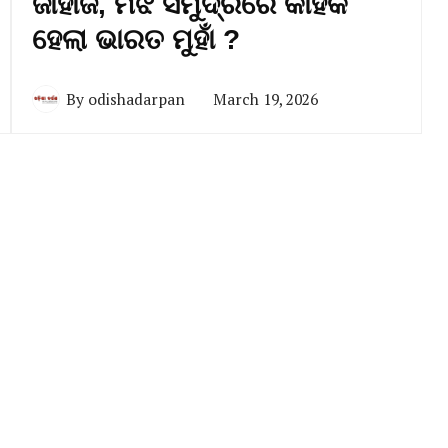
ଜାହାଜ, ମଝି ସମୁଦ୍ରରେ କାହିଁକି
ହେଲା ଭାରତ ମୁହାଁ ?
By
odishadarpan
March 19, 2026