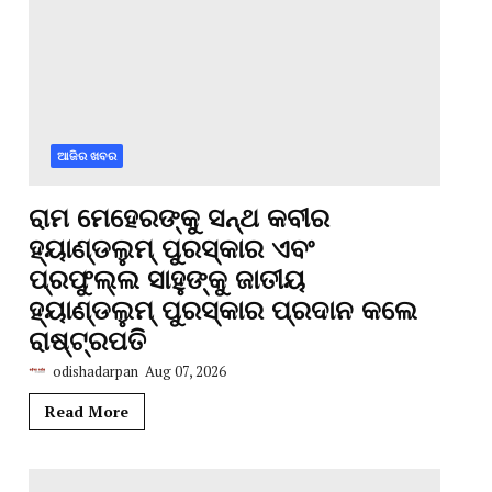
ଆଜିର ଖବର
ରାମ ମେହେରଙ୍କୁ ସନ୍ଥ କବୀର
ହ୍ୟାଣ୍ଡଲୁମ୍ ପୁରସ୍କାର ଏବଂ
ପ୍ରଫୁଲ୍ଲ ସାହୁଙ୍କୁ ଜାତୀୟ
ହ୍ୟାଣ୍ଡଲୁମ୍ ପୁରସ୍କାର ପ୍ରଦାନ କଲେ
ରାଷ୍ଟ୍ରପତି
odishadarpan
Aug 07, 2026
Read More