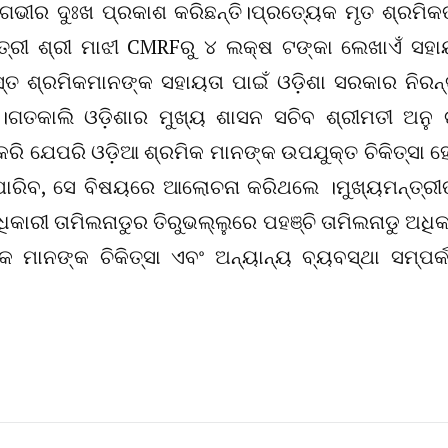
ଗଭୀର ଦୁଃଖ ପ୍ରକାଶ କରିଛନ୍ତି।ପ୍ରତ୍ୟେକ ମୃତ ଶ୍ରମିକ
୍ରୀ ଶ୍ରୀ ମାଝୀ CMRFରୁ ୪ ଲକ୍ଷ ଟଙ୍କା ଲେଖାଏଁ ସହା
ସ୍ତ ଶ୍ରମିକମାନଙ୍କ ସହାୟତା ପାଇଁ ଓଡ଼ିଶା ସରକାର ନିରନ
ଗତକାଲି ଓଡ଼ିଶାର ମୁଖ୍ୟ ଶାସନ ସଚିବ ଶ୍ରୀମତୀ ଅନୁ ଗ
ରି ଯେପରି ଓଡ଼ିଆ ଶ୍ରମିକ ମାନଙ୍କ ଉପଯୁକ୍ତ ଚିକିତ୍ସା 
ି ପାରିବ, ସେ ବିଷୟରେ ଆଲୋଚନା କରିଥଲେ ।ମୁଖ୍ୟମନ୍ତ୍ରୀ
ଧିକାରୀ ତାମିଲନାଡୁର ତିରୁଭଲ୍ଲୁରେ ପହଞ୍ଚି ତାମିଲନାଡୁ ଅଧିକ
ମାନଙ୍କ ଚିକିତ୍ସା ଏବଂ ଅନ୍ୟାନ୍ୟ ବ୍ୟବସ୍ଥା ସମ୍ପର୍