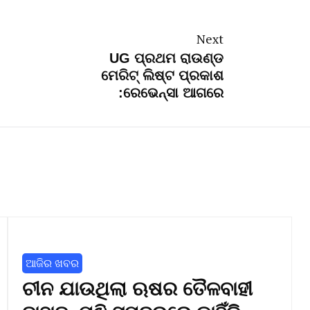
Next
UG ପ୍ରଥମ ରାଉଣ୍ଡ
ମେରିଟ୍ ଲିଷ୍ଟ ପ୍ରକାଶ
:ରେଭେନ୍ସା ଆଗରେ
ଆଜିର ଖବର
ଚୀନ ଯାଉଥିଲା ଋଷର ତୈଳବାହୀ