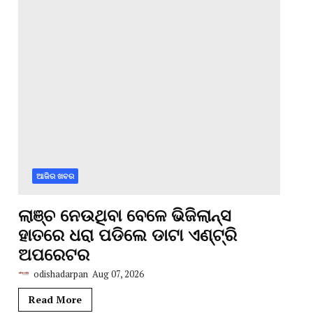
ଆଜିର ଖବର
ଲାଞ୍ଚ ନେଉଥିବା ବେଳେ ଭିଜିଲାନ୍ସ
ହାତରେ ଧରା ପଡିଲେ ଡାଟା ଏଣ୍ଟ୍ରି
ଅପରେଟର
odishadarpan
Aug 07, 2026
Read More