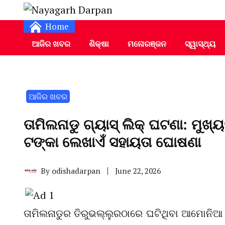
Daily Odia News
Nayagarh Darpan
Home
ଆଜିର ଖବର
ଶିକ୍ଷା
ମନୋରଞ୍ଜନ
ସ୍ୱାସ୍ଥ୍ୟ
ଆଜିର ଖବର
ତାମିଲନାଡୁ ଗ୍ୟାସ୍ ଲିକ୍ ଘଟଣା: ମୁଖ୍ୟ
ଟଙ୍କା ଲେଖାଏଁ ସହାୟତା ଘୋଷଣା
By
odishadarpan
June 22, 2026
ତାମିଲନାଡୁର ତିରୁଭଲ୍ଲୁରଠାରେ ଘଟିଥିବା ଆମୋନିଆ ଗ୍