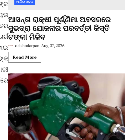
ଙ୍କ
ଆଜିର ଖବର
ୟତା
ଆସନ୍ତା ରାକ୍ଷୀ ପୂର୍ଣ୍ଣିମା ଅବସରରେ
୍ତର
ସୁଭଦ୍ରା ଯୋଜନାର ପରବର୍ତ୍ତୀ କିସ୍ତି
ଟଙ୍କା ମିଳିବ
ର୍ଗ
odishadarpan
Aug 07, 2026
ହୋଇ
ଙ୍କ
Read More
ାରୀ
କରେ