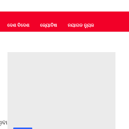
ଦେଶ ବିଦେଶ
ଜ୍ୟୋତିଷ
ନୟାଗଡ ନ୍ୟୁଜ
ିବା