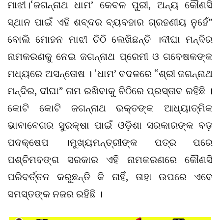
ମାଝୀ।‘ଜଗନ୍ନାଥ ଧାମ’ କେବଳ ପୁରୀ, ଅନ୍ୟ କୌଣସି
ସ୍ଥାନ ପାଇଁ ଏହି ଶବ୍ଦର ବ୍ୟବହାର ଗ୍ରହଣୀୟ ନୁହେଁ”
ବୋଲି ମୋହନ ମାଝୀ ଚିଠି ଲେଖିଛନ୍ତି ।ଦୀଘା ମନ୍ଦିର
ନାମକରଣକୁ ନେଇ ଜଗନ୍ନାଥ ପ୍ରେମୀ ଓ ଗବେଷକଙ୍କ
ମଧ୍ୟରେ ଅସନ୍ତୋଷ । ‘ଧାମ’ ବଦଳରେ “ଶ୍ରୀ ଜଗନ୍ନାଥ
ମନ୍ଦିର, ଦୀଘା” ନାମ ରଖିବାକୁ ଚିଠିରେ ପ୍ରସ୍ତାବ ରହିଛି ।
କୋଟି କୋଟି ଜଗନ୍ନାଥ ଭକ୍ତଙ୍କ ଆଧ୍ୟାତ୍ମିକ
ଭାବାବେଗର ସୁରକ୍ଷା ପାଇଁ ଓଡ଼ିଶା ସରକାରଙ୍କ ବଡ଼
ପଦକ୍ଷେପ ।ମୁଖ୍ୟମନ୍ତ୍ରୀଙ୍କ ପତ୍ର ପରେ
ପଶ୍ଚିମବଙ୍ଗ ସରକାର ଏହି ନାମକରଣରେ କୌଣସି
ପରିବର୍ତ୍ତନ କରୁଛନ୍ତି କି ନାହିଁ, ତାହା ଉପରେ ଏବେ
ସମସ୍ତଙ୍କ ନଜର ରହିଛି ।