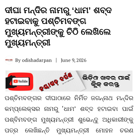
ଦୀଘା ମନ୍ଦିର ନାମରୁ ‘ଧାମ’ ଶବ୍ଦ
ହଟାଇବାକୁ ପଶ୍ଚିମବଙ୍ଗ
ମୁଖ୍ୟମନ୍ତ୍ରୀଙ୍କୁ ଚିଠି ଲେଖିଲେ
ମୁଖ୍ୟମନ୍ତ୍ରୀ
By
odishadarpan
June 9, 2026
ପଶ୍ଚିମବଙ୍ଗର ଦୀଘାଠାରେ ନିର୍ମିତ ଜଗନ୍ନାଥ ମନ୍ଦିର
କମ୍ପ୍ଲେକ୍ସର ନାମରୁ ‘ଧାମ’ ଶବ୍ଦ ହଟାଇବା ପାଇଁ
ପଶ୍ବିମବଙ୍ଗ ମୁଖ୍ୟମନ୍ତ୍ରୀ ଶୁଭେନ୍ଦୁ ଅଧିକାରୀଙ୍କୁ
ପତ୍ର ଲେଖିଛନ୍ତି ମୁଖ୍ୟମନ୍ତ୍ରୀ ମୋହନ ଚରଣ