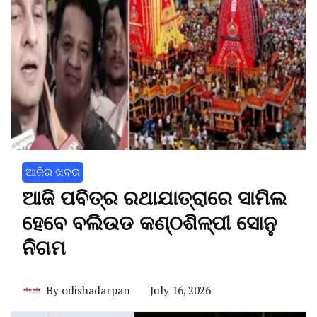
ଆଜିର ଖବର
ଆଜି ପବିତ୍ର ରଥାଯାତ୍ରାରେ ସାମିଲ
ହେବେ ବଲିଉଡ କଣ୍ଠଶିଳ୍ପୀ ସୋନୁ
ନିଗମ
By
odishadarpan
July 16, 2026