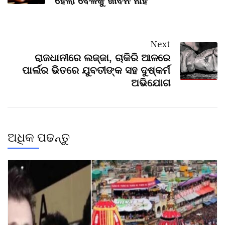
ହେଲା ବେଳକୁ ଜୀବନ ନାହିଁ
Next
ରାଜଧାନୀରେ ଲଜ୍ଜା, ଚାକିରି ଆଳରେ
ପାର୍ଲର ଭିତରେ ଯୁବତୀଙ୍କ ସହ ଦୁଷ୍କର୍ମ
ଅଭିଯୋଗ
ଅଧିକ ପଢନ୍ତୁ