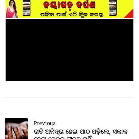
Previous
ରାତି ଅନିଦ୍ରା ହେଇ ପାଠ ପଢ଼ିଲେ, ସକାଳ