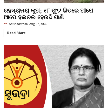
ରହସ୍ୟମୟ କୂଅ; ୧୮ ଫୁଟ ଭିତରେ ଆପେ
ଆପେ ହଲଚଲ ହେଉଛି ପାଣି
odishadarpan
Aug 07, 2026
Read More