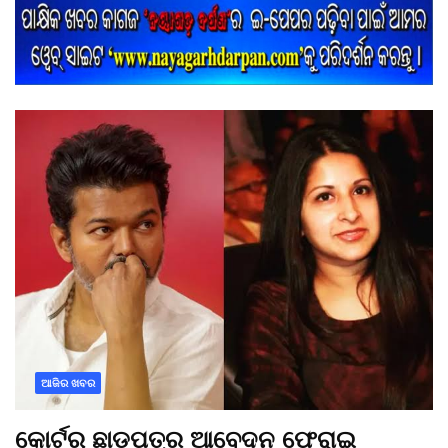
ଆଜିର ଖବର
କୋର୍ଟରୁ ଛାଡ଼ପତ୍ର ଆବେଦନ ଫେରାଇ