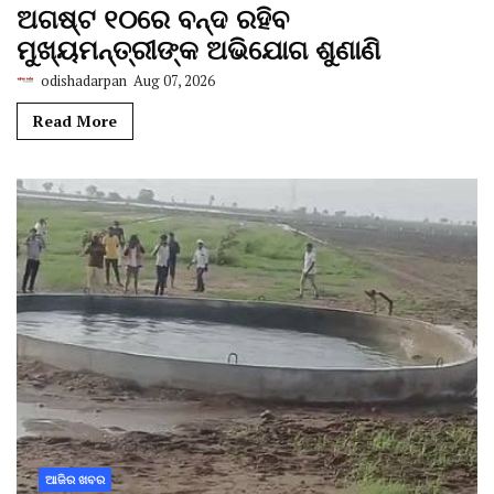
ଅଗଷ୍ଟ ୧୦ରେ ବନ୍ଦ ରହିବ
ମୁଖ୍ୟମନ୍ତ୍ରୀଙ୍କ ଅଭିଯୋଗ ଶୁଣାଣି
odishadarpan
Aug 07, 2026
Read More
ଆଜିର ଖବର