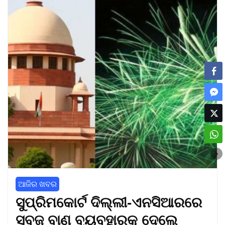
ଆଜିର ଖବର
ସୁପ୍ରିମକୋର୍ଟ ଦିଲ୍ଲୀ-ଏନସିଆରରେ
ସବୁଜ ବାଣ ବ୍ୟବହାରକୁ ଦେଲେ