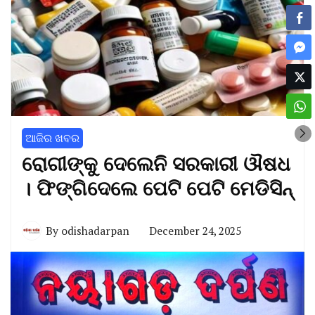
ଆଜିର ଖବର
ରୋଗୀଙ୍କୁ ଦେଲେନି ସରକାରୀ ଔଷଧ
। ଫିଙ୍ଗିଦେଲେ ପେଟି ପେଟି ମେଡିସିନ୍
By
odishadarpan
December 24, 2025