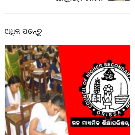
ଅଧିକ ପଢନ୍ତୁ