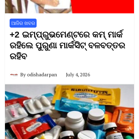
ଆଜିର ଖବର
+2 ଇମ୍ପ୍ରୁଭମେଣ୍ଟରେ କମ୍ ମାର୍କ
ରହିଲେ ପୁରୁଣା ମାର୍କସିଟ୍ ବଳବତ୍ତର
ରହିବ
By
odishadarpan
July 4, 2026