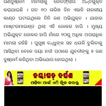
ଗଣଦୁଷ୍କର୍ମ ମାମଲାକୁ ରେଡଫ୍ଲାର୍ଗ ଅନ୍ତର୍ଭୁକ୍ତ
କରାଯାଇଛି । ଗତ ୧୦ ତାରିଖ ଦିନ ଏଭଳି ନାରକୀୟ
କାଣ୍ଡ ଘଟାଇଥିଲେ ତିନି ଜଣ ଅଭିଯୁକ୍ତ । ଯାହାର
ମାଷ୍ଟରମାଇଣ୍ଡ ଥିଲା ଏହି ଜୋକର ହାପି । ମୁଖ୍ୟ
ଅଭିଯୁକ୍ତ ଜୋକର ହାପି ନାଁରେ ୨୦ରୁ ଅଧିକ ଅପରାଧିକ
ମାମଲା ରହିଛି । ପୁରୁଷ ବନ୍ଧୁଙ୍କ ସହ ଧଉଳି ବୁଲିବାକୁ
ଆସିଥିବା ବେଳେ ଦୟା ନଦୀ ପଠାରେ ଯୁବତୀଙ୍କୁ ୫ ଜଣ
ଦୁଷ୍କର୍ମ କରିଥିବା ଅଭିଯୋଗ ହୋଇଥିଲା ।