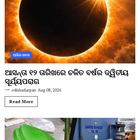
ଆଜିର ଖବର
ଆସନ୍ତା ୧୨ ତାରିଖରେ ଚଳିତ ବର୍ଷର ଦ୍ୱିତୀୟ
ସୂର୍ଯ୍ୟପରାଗ
odishadarpan
Aug 08, 2026
Read More