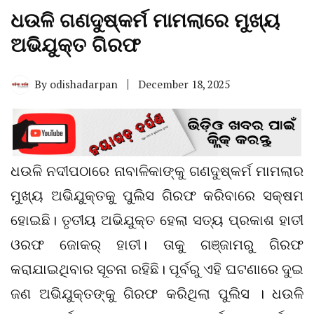
ଧଉଳି ଗଣଦୁଷ୍କର୍ମ ମାମଲାରେ ମୁଖ୍ୟ
ଅଭିଯୁକ୍ତ ଗିରଫ
By
odishadarpan
December 18, 2025
ଧଉଳି ନଦୀପଠାରେ ନାବାଳିକାଙ୍କୁ ଗଣଦୁଷ୍କର୍ମ ମାମଲାର
ମୁଖ୍ୟ ଅଭିଯୁକ୍ତକୁ ପୁଲିସ ଗିରଫ କରିବାରେ ସକ୍ଷମ
ହୋଇଛି। ତୃତୀୟ ଅଭିଯୁକ୍ତ ହେଲା ସତ୍ୟ ପ୍ରକାଶ ହାତୀ
ଓରଫ ଜୋକର୍ ହାତୀ। ତାକୁ ଗଞ୍ଜାମରୁ ଗିରଫ
କରାଯାଇଥିବାର ସୂଚନା ରହିଛି। ପୂର୍ବରୁ ଏହି ଘଟଣାରେ ଦୁଇ
ଜଣ ଅଭିଯୁକ୍ତଙ୍କୁ ଗିରଫ କରିଥିଲା ପୁଲିସ । ଧଉଳି