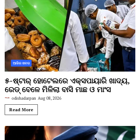
ଆଜିର ଖବର
୫-ଷ୍ଟାର୍ ହୋଟେଲରେ ଏକ୍ସପାୟାରି ଖାଦ୍ୟ,
ରେଡ୍ ବେଳେ ମିଳିଲା ବାସି ମାଛ ଓ ମାଂସ
odishadarpan
Aug 08, 2026
Read More