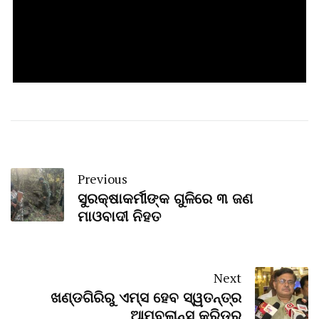
Previous
ସୁରକ୍ଷାକର୍ମୀଙ୍କ ଗୁଳିରେ ୩ ଜଣ
ମାଓବାଦୀ ନିହତ
Next
ଖଣ୍ଡଗିରିରୁ ଏମ୍ସ ହେବ ସ୍ୱତନ୍ତ୍ର
ଆମ୍ବୁଲାନ୍ସ କରିଡର