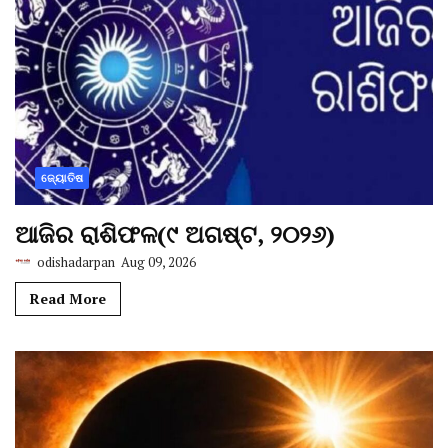
ଜ୍ୟୋତିଷ
ଆଜିର ରାଶିଫଳ(୯ ଅଗଷ୍ଟ, ୨୦୨୬)
odishadarpan
Aug 09, 2026
Read More