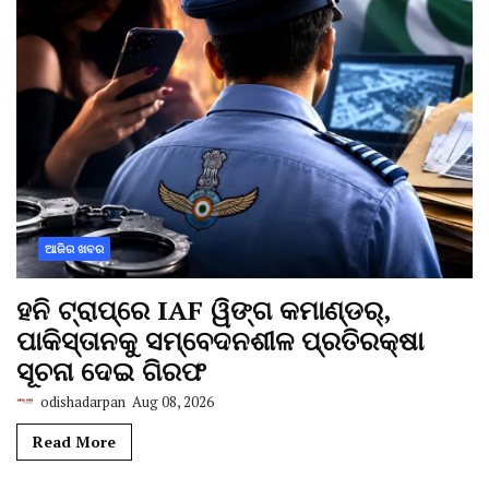
ଆଜିର ଖବର
ହନି ଟ୍ରାପ୍‌ରେ IAF ୱିଙ୍ଗ କମାଣ୍ଡର୍,
ପାକିସ୍ତାନକୁ ସମ୍ବେଦନଶୀଳ ପ୍ରତିରକ୍ଷା
ସୂଚନା ଦେଇ ଗିରଫ
odishadarpan
Aug 08, 2026
Read More