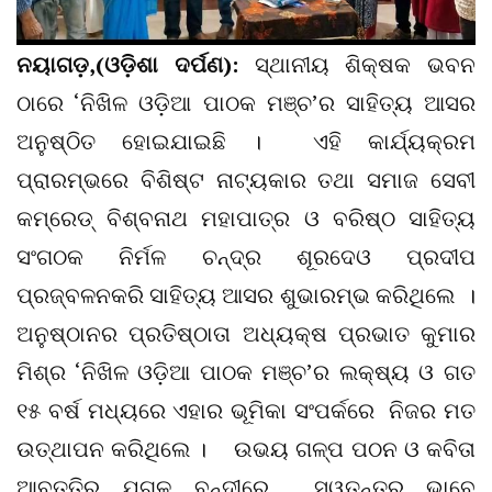
ନୟାଗଡ଼,(ଓଡ଼ିଶା ଦର୍ପଣ):
ସ୍ଥାନୀୟ ଶିକ୍ଷକ ଭବନ
ଠାରେ ‘ନିଖିଳ ଓଡ଼ିଆ ପାଠକ ମଞ୍ଚ’ର ସାହିତ୍ୟ ଆସର
ଅନୁଷ୍ଠିତ ହୋଇଯାଇଛି । ଏହି କାର୍ଯ୍ୟକ୍ରମ
ପ୍ରାରମ୍ଭରେ ବିଶିଷ୍ଟ ନାଟ୍ୟକାର ତଥା ସମାଜ ସେବୀ
କମ୍ରେଡ୍ ବିଶ୍ବନାଥ ମହାପାତ୍ର ଓ ବରିଷ୍ଠ ସାହିତ୍ୟ
ସଂଗଠକ ନିର୍ମଳ ଚନ୍ଦ୍ର ଶୂରଦେଓ ପ୍ରଦୀପ
ପ୍ରଜ୍ବଳନକରି ସାହିତ୍ୟ ଆସର ଶୁଭାରମ୍ଭ କରିଥିଲେ ।
ଅନୁଷ୍ଠାନର ପ୍ରତିଷ୍ଠାତା ଅଧ୍ୟକ୍ଷ ପ୍ରଭାତ କୁମାର
ମିଶ୍ର ‘ନିଖିଳ ଓଡ଼ିଆ ପାଠକ ମଞ୍ଚ’ର ଲକ୍ଷ୍ୟ ଓ ଗତ
୧୫ ବର୍ଷ ମଧ୍ୟରେ ଏହାର ଭୂମିକା ସଂପର୍କରେ ନିଜର ମତ
ଉତ୍ଥାପନ କରିଥିଲେ । ଉଭୟ ଗଳ୍ପ ପଠନ ଓ କବିତା
ଆବୃତ୍ତିର ଯୁଗଳ ବନ୍ଦୀରେ ସ୍ୱତନ୍ତ୍ର ଭାବେ