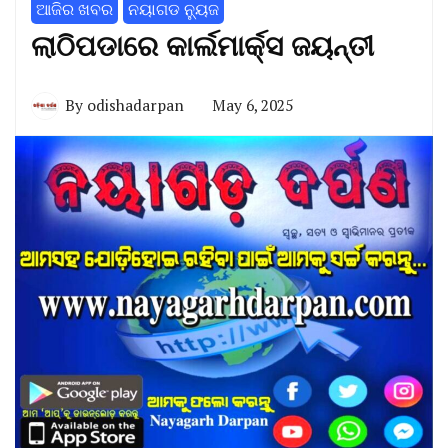
ଆଜିର ଖବର
ନୟାଗଡ ନ୍ୟୁଜ
ଲାଠିପଡାରେ କାର୍ଲମାର୍କ୍ସ ଜୟନ୍ତୀ
By
odishadarpan
May 6, 2025