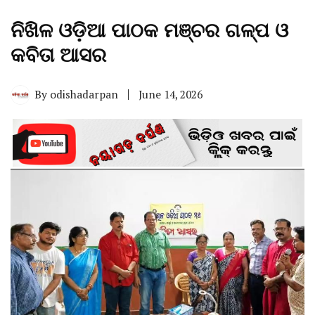
ନିଖିଳ ଓଡ଼ିଆ ପାଠକ ମଞ୍ଚର ଗଳ୍ପ ଓ
କବିତା ଆସର
By
odishadarpan
June 14, 2026