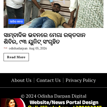
ଆଜିର ଖବର
ସାମ୍ବାଦିକ ଭବନରେ ମେଗା ରକ୍ତଦାନ
ଶିବିର, ୯୩ ୟୁନିଟ୍ ସଂଗୃହିତ
odishadarpan
Aug 05, 2026
Read More
About Us
Contact Us
Privacy Policy
© 2024 Odisha Darpan Digital