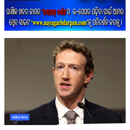
ଆଜିର ଖବର