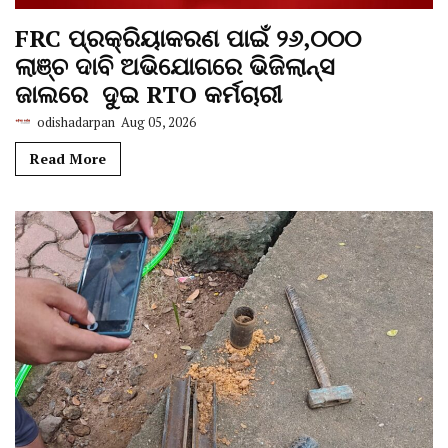
FRC ପ୍ରକ୍ରିୟାକରଣ ପାଇଁ ୨୬,୦୦୦
ଲାଞ୍ଚ ଦାବି ଅଭିଯୋଗରେ ଭିଜିଲାନ୍ସ
ଜାଲରେ ଦୁଇ RTO କର୍ମଚାରୀ
odishadarpan
Aug 05, 2026
Read More