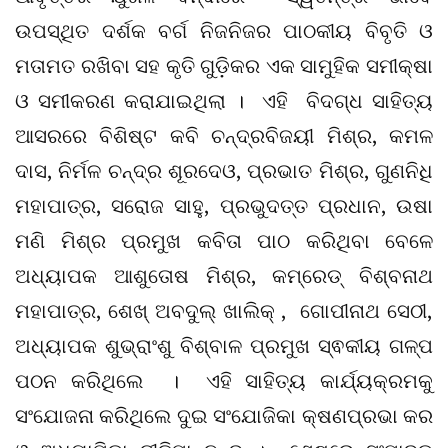
ଉପସ୍ଥିତ ଦର୍ଶକ ବର୍ଗ ନିଜନିଜର ପାଠକୀୟ ବିବୃତି ଓ
ମତାମତ ରଖିବା ସହ କୃତି ଗୁଡ଼ିକର ଏକ ସାମୁହିକ ସମୀକ୍ଷା
ଓ ସମୀକରଣ କରାଯାଇଥିଲା । ଏହି ବିଦଗ୍ଧ ସାହିତ୍ୟ
ଆସରରେ ବିଶିଷ୍ଟ କବି ଚନ୍ଦ୍ରବିଜୟୀ ମିଶ୍ର, କମଳ
ଦାସ, ନିର୍ମଳ ଚନ୍ଦ୍ର ଶୂରଦେଓ, ପ୍ରଭାତ ମିଶ୍ର, ଗୁଣନିଧି
ମହାପାତ୍ର, ସରୋଜ ସାହୁ, ପ୍ରଭୁଦତ୍ତ ପ୍ରଧାନ, ଉଷା
ମଣି ମିଶ୍ର ପ୍ରମୁଖ କବିତା ପାଠ କରିଥିବା ବେଳେ
ଅଧ୍ୟାପକ ଆଶୁତୋଷ ମିଶ୍ର, କମ୍ରେଡ୍ ବିଶ୍ବନାଥ
ମହାପାତ୍ର, ଶେଖ୍ ଅବଦୁଲ୍ ଖାଲିକ୍ , ଗୋପୀନାଥ ସେଠୀ,
ଅଧ୍ୟାପକ ଶୁଭ୍ରାଂଶୁ ବିଶ୍ବାଳ ପ୍ରମୁଖ ସ୍ଵକୀୟ ଗଳ୍ପ
ପଠନ କରିଥିଲେ । ଏହି ସାହିତ୍ୟ କାର୍ଯ୍ୟକ୍ରମକୁ
ସଂଯୋଜନା କରିଥିଲେ ଦୁଇ ସଂଯୋଜିକା କ୍ଷଣପ୍ରଭା କର