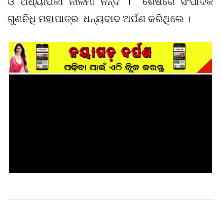
ଓ ଅଧ୍ୟାପିକା ନୀଳିମା ନନ୍ଦ । ଶେଷରେ ସଂପାଦକ
ଗୁଣନିଧି ମହାପାତ୍ର ଧନ୍ୟବାଦ ଅର୍ପଣ କରିଥିଲେ ।