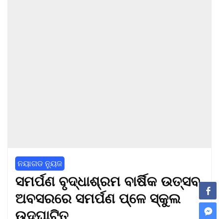
ନୟାଗଡ ନ୍ୟୁଜ
ସମର୍ପଣ ବୃଦ୍ଧାଶ୍ରମ ବାର୍ଷିକ ଉତ୍ସବ
ଅବସରରେ ସମର୍ପଣ ପ୍ଳେ ସ୍କୁଲ
ଉଦଘାଟିତ