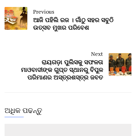
Previous
ଆଜି ପହିଲି ରଜ । ଗାଁଠୁ ସହର ସବୁଠି
ଉତ୍ସବ ମୁଖର ପରିବେଶ
Next
ରାୟଗଡ଼ା ପୁଲିସକୁ ସଫଳତା
ମାଓବାଦୀଙ୍କ ଗୁପ୍ତ ସ୍ଥାନରୁ ବିପୁଳ
ପରିମାଣର ଅସ୍ତ୍ରଶସ୍ତ୍ର ଜବତ
ଅଧିକ ପଢନ୍ତୁ