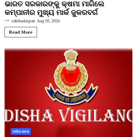
ଭାରତ ସରକାରଙ୍କୁ କ୍ଷମା ମାଗିଲେ
କମ୍ପାନୀର ମୁଖ୍ୟ ମାର୍କ ଜୁକରବର୍ଗ
odishadarpan
Aug 05, 2026
Read More
ଆଜିର ଖବର