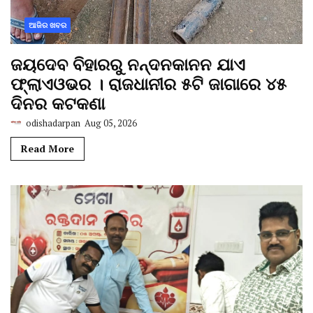
ଆଜିର ଖବର
ଜୟଦେବ ବିହାରରୁ ନନ୍ଦନକାନନ ଯାଏ
ଫ୍ଲାଏଓଭର । ରାଜଧାନୀର ୫ଟି ଜାଗାରେ ୪୫
ଦିନର କଟକଣା
odishadarpan
Aug 05, 2026
Read More