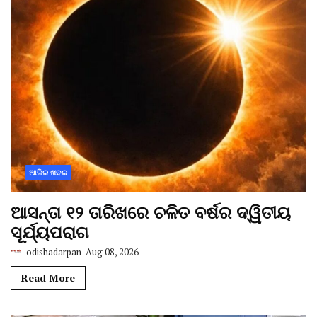
ଆଜିର ଖବର
ଆସନ୍ତା ୧୨ ତାରିଖରେ ଚଳିତ ବର୍ଷର ଦ୍ୱିତୀୟ
ସୂର୍ଯ୍ୟପରାଗ
odishadarpan
Aug 08, 2026
Read More