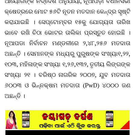
ଆୟୋଗଙ୍କ ନିର୍ଦ୍ଦେଶ ଅନୁଯାୟୀ, ନୂଆପଡ଼ା ବିଧାନସଭା
କ୍ଷେତ୍ରରେ ମୋଟ ୫୬ଟି ନୂତନ ମତଦାନ କେନ୍ଦ୍ର ସୃଷ୍ଟି
କରାଯାଇଛି । ସେପ୍ଟୋମ୍ବର ୧୫କୁ ଯୋଗ୍ୟତା ତାରିଖ
ଭାବେ ରଖି ଚିଠା ଭୋଟର ତାଲିକା ପ୍ରସ୍ତୁତ ହୋଇଛି ।
ନୂଆପଡା ନିର୍ବାଚନ ମଣ୍ଡଳୀରେ ୨,୪୮,୨୫୬ ମତଦାତା
ଅଛନ୍ତି । ସେମାନଙ୍କ ମଧ୍ୟରୁ ପୁରୁଷଙ୍କ ସଂଖ୍ୟା୧,୨୨,
୧୦୩, ମହିଳାଙ୍କ ସଂଖ୍ୟା ୧,୨୬,୧୩୨, ତୃତୀୟ ଲିଙ୍ଗଙ୍କ
ସଂଖ୍ୟା ୨୧ । ବରିଷ୍ଠ ନାଗରିକ ୨୦୦୭, ଯୁବ ମତଦାତା
୬୦୦୩ ଓ ଭିନ୍ନକ୍ଷମ ମତଦାତା (PwD) ୪୦୦୦ ଜଣ
ଅଛନ୍ତି ।