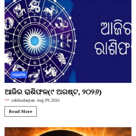
ଜ୍ୟୋତିଷ
ଆଜିର ରାଶିଫଳ(୯ ଅଗଷ୍ଟ, ୨୦୨୬)
odishadarpan
Aug 09, 2026
Read More