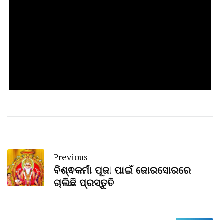
Previous
ବିଶ୍ଵକର୍ମା ପୂଜା ପାଇଁ ଜୋରସୋରରେ
ଚାଲିଛି ପ୍ରସ୍ତୁତି