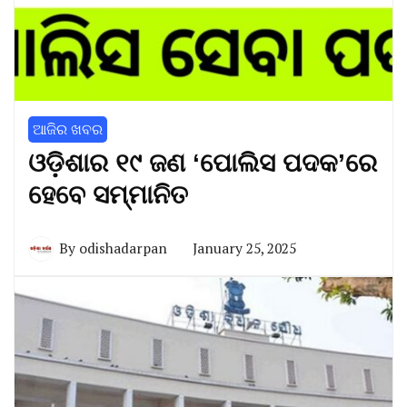
ଆଜିର ଖବର
ଓଡ଼ିଶାର ୧୯ ଜଣ ‘ପୋଲିସ ପଦକ’ରେ
ହେବେ ସମ୍ମାନିତ
By
odishadarpan
January 25, 2025