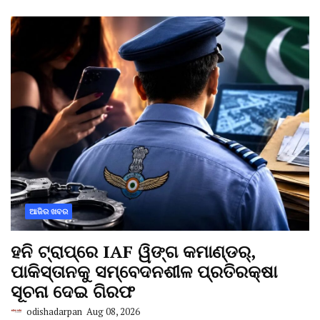
ଆଜିର ଖବର
ହନି ଟ୍ରାପ୍‌ରେ IAF ୱିଙ୍ଗ କମାଣ୍ଡର୍,
ପାକିସ୍ତାନକୁ ସମ୍ବେଦନଶୀଳ ପ୍ରତିରକ୍ଷା
ସୂଚନା ଦେଇ ଗିରଫ
odishadarpan
Aug 08, 2026