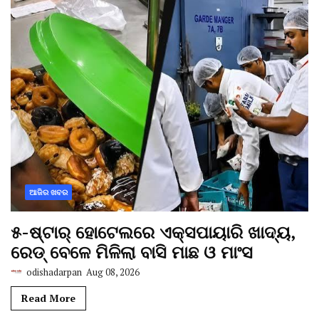
ଆଜିର ଖବର
୫-ଷ୍ଟାର୍ ହୋଟେଲରେ ଏକ୍ସପାୟାରି ଖାଦ୍ୟ,
ରେଡ୍ ବେଳେ ମିଳିଲା ବାସି ମାଛ ଓ ମାଂସ
odishadarpan
Aug 08, 2026
Read More