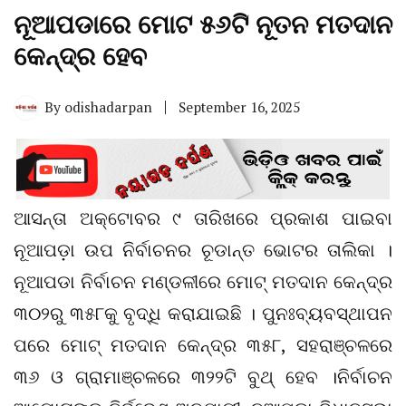
ନୂଆପଡାରେ ମୋଟ ୫୬ଟି ନୂତନ ମତଦାନ
କେନ୍ଦ୍ର ହେବ
By
odishadarpan
September 16, 2025
ଆସନ୍ତା ଅକ୍ଟୋବର ୯ ତାରିଖରେ ପ୍ରକାଶ ପାଇବା
ନୂଆପଡ଼ା ଉପ ନିର୍ବାଚନର ଚୂଡାନ୍ତ ଭୋଟର ତାଲିକା ।
ନୂଆପଡା ନିର୍ବାଚନ ମଣ୍ଡଳୀରେ ମୋଟ୍ ମତଦାନ କେନ୍ଦ୍ର
୩୦୨ରୁ ୩୫୮କୁ ବୃଦ୍ଧି କରାଯାଇଛି । ପୁନଃବ୍ୟବସ୍ଥାପନ
ପରେ ମୋଟ୍ ମତଦାନ କେନ୍ଦ୍ର ୩୫୮, ସହରାଞ୍ଚଳରେ
୩୬ ଓ ଗ୍ରାମାଞ୍ଚଳରେ ୩୨୨ଟି ବୁଥ୍ ହେବ ।ନିର୍ବାଚନ