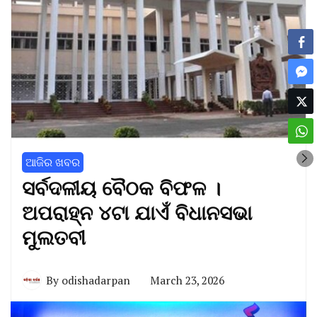
ଆଜିର ଖବର
ସର୍ବଦଳୀୟ ବୈଠକ ବିଫଳ ।
ଅପରାହ୍ନ ୪ଟା ଯାଏଁ ବିଧାନସଭା
ମୁଲତବୀ
By
odishadarpan
March 23, 2026