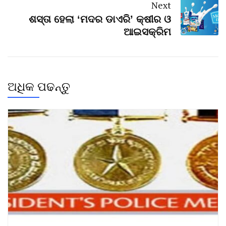
Next
ଶସ୍ତା ହେଲା ‘ମଦର ଡାଏରି’ କ୍ଷୀର ଓ
ଆଇସକ୍ରିମ
ଅଧିକ ପଢନ୍ତୁ