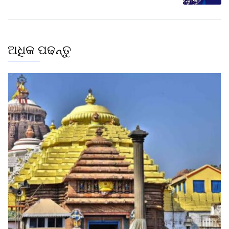
ଅଧିକ ପଢନ୍ତୁ