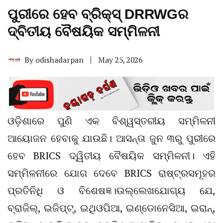
ପୁରୀରେ ହେବ ବ୍ରିକ୍ସ୍ DRRWGର
ଦ୍ବିତୀୟ ବୈଷୟିକ ସମ୍ମିଳନୀ
By
odishadarpan
May 25, 2026
ଓଡ଼ିଶାରେ ପୁଣି ଏକ ବିଶ୍ୱସ୍ତରୀୟ ସମ୍ମିଳନୀ
ଆୟୋଜନ ହେବାକୁ ଯାଉଛି। ଆସନ୍ତା ଜୁନ ୩ରୁ ପୁରୀରେ
ହେବ BRICS ଦ୍ୱିତୀୟ ବୈଷୟିକ ସମ୍ମିଳନୀ। ଏହି
ସମ୍ମିଳନୀରେ ଯୋଗ ଦେବେ BRICS ରାଷ୍ଟ୍ରସମୂହର
ପ୍ରତିନିଧି ଓ ବିଶେଷଜ୍ଞ।ଉଲ୍ଲେଖଯୋଗ୍ୟ ଯେ,
ବ୍ରାଜିଲ୍, ଇଜିପ୍ଟ୍, ଇଥିଓପିଆ, ଇଣ୍ଡୋନେସିଆ, ଇରାନ୍,