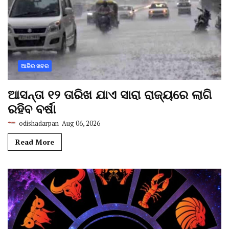
ଆଜିର ଖବର
ଆସନ୍ତା ୧୨ ତାରିଖ ଯାଏ ସାରା ରାଜ୍ୟରେ ଲାଗି
ରହିବ ବର୍ଷା
odishadarpan
Aug 06, 2026
Read More