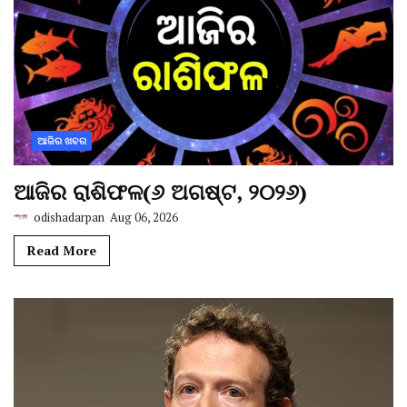
ଆଜିର ଖବର
ଆଜିର ରାଶିଫଳ(୬ ଅଗଷ୍ଟ, ୨୦୨୬)
odishadarpan
Aug 06, 2026
Read More