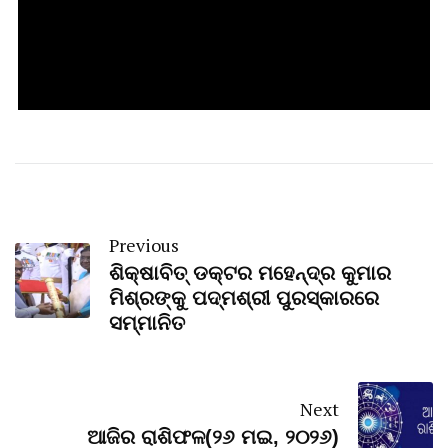
Previous
ଶିକ୍ଷାବିତ୍ ଡକ୍ଟର ମହେନ୍ଦ୍ର କୁମାର
ମିଶ୍ରଙ୍କୁ ପଦ୍ମଶ୍ରୀ ପୁରସ୍କାରରେ
ସମ୍ମାନିତ
Next
ଆଜିର ରାଶିଫଳ(୨୬ ମଇ, ୨୦୨୬)