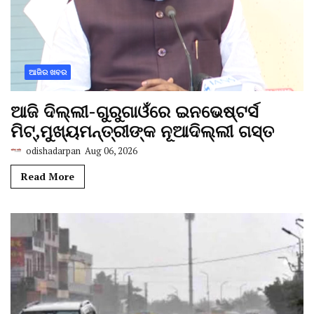
ଆଜିର ଖବର
ଆଜି ଦିଲ୍ଲୀ-ଗୁରୁଗାଓଁରେ ଇନଭେଷ୍ଟର୍ସ
ମିଟ୍,ମୁଖ୍ୟମନ୍ତ୍ରୀଙ୍କ ନୂଆଦିଲ୍ଲୀ ଗସ୍ତ
odishadarpan
Aug 06, 2026
Read More