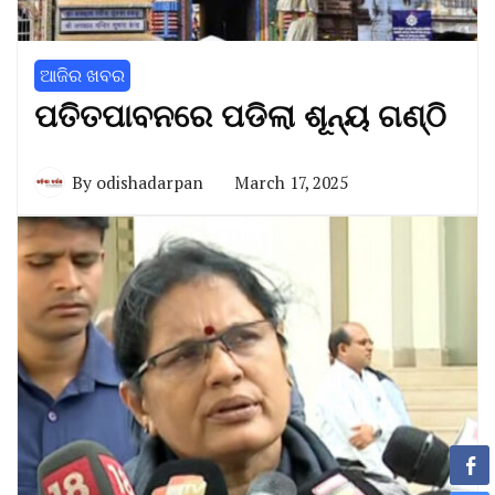
ଆଜିର ଖବର
ପତିତପାବନରେ ପଡିଲା ଶୂନ୍ୟ ଗଣ୍ଠି
By
odishadarpan
March 17, 2025