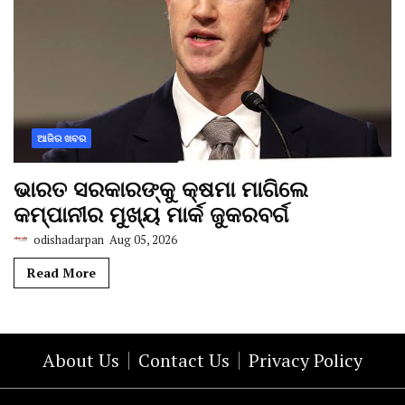
ଆଜିର ଖବର
ଭାରତ ସରକାରଙ୍କୁ କ୍ଷମା ମାଗିଲେ
କମ୍ପାନୀର ମୁଖ୍ୟ ମାର୍କ ଜୁକରବର୍ଗ
odishadarpan
Aug 05, 2026
Read More
About Us
Contact Us
Privacy Policy