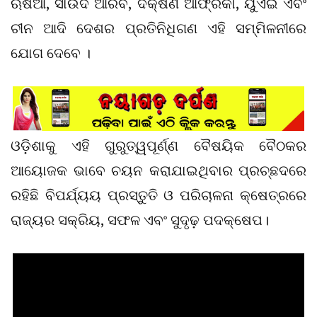
ଋଷିଆ, ସାଉଦି ଆରବ, ଦକ୍ଷିଣ ଆଫ୍ରିକା, ୟୁଏଇ ଏବଂ
ଚୀନ ଆଦି ଦେଶର ପ୍ରତିନିଧିଗଣ ଏହି ସମ୍ମିଳନୀରେ
ଯୋଗ ଦେବେ ।
ଓଡ଼ିଶାକୁ ଏହି ଗୁରୁତ୍ୱପୂର୍ଣ୍ଣ ବୈଷୟିକ ବୈଠକର
ଆୟୋଜକ ଭାବେ ଚୟନ କରାଯାଇଥିବାର ପ୍ରଚ୍ଛଦରେ
ରହିଛି ବିପର୍ଯ୍ୟୟ ପ୍ରସ୍ତୁତି ଓ ପରିଚାଳନା କ୍ଷେତ୍ରରେ
ରାଜ୍ୟର ସକ୍ରିୟ, ସଫଳ ଏବଂ ସୁଦୃଢ଼ ପଦକ୍ଷେପ।