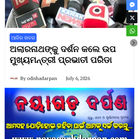
ଆଜିର ଖବର
ଅଲାରନାଥଙ୍କୁ ଦର୍ଶନ କଲେ ଉପ
ମୁଖ୍ୟମନ୍ତ୍ରୀ ପ୍ରଭାତୀ ପରିଡା
By
odishadarpan
July 6, 2026