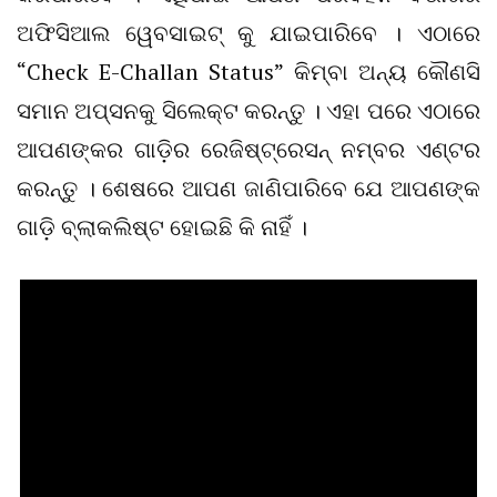
ଅଫିସିଆଲ ୱେବସାଇଟ୍ କୁ ଯାଇପାରିବେ । ଏଠାରେ
“Check E-Challan Status” କିମ୍ବା ଅନ୍ୟ କୌଣସି
ସମାନ ଅପ୍ସନକୁ ସିଲେକ୍ଟ କରନ୍ତୁ । ଏହା ପରେ ଏଠାରେ
ଆପଣଙ୍କର ଗାଡ଼ିର ରେଜିଷ୍ଟ୍ରେସନ୍ ନମ୍ବର ଏଣ୍ଟର
କରନ୍ତୁ । ଶେଷରେ ଆପଣ ଜାଣିପାରିବେ ଯେ ଆପଣଙ୍କ
ଗାଡ଼ି ବ୍ଲାକଲିଷ୍ଟ ହୋଇଛି କି ନାହିଁ ।