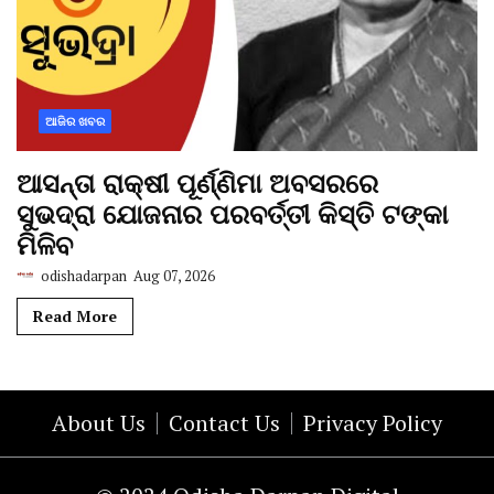
ଆଜିର ଖବର
ଆସନ୍ତା ରାକ୍ଷୀ ପୂର୍ଣ୍ଣିମା ଅବସରରେ
ସୁଭଦ୍ରା ଯୋଜନାର ପରବର୍ତ୍ତୀ କିସ୍ତି ଟଙ୍କା
ମିଳିବ
odishadarpan
Aug 07, 2026
Read More
About Us
Contact Us
Privacy Policy