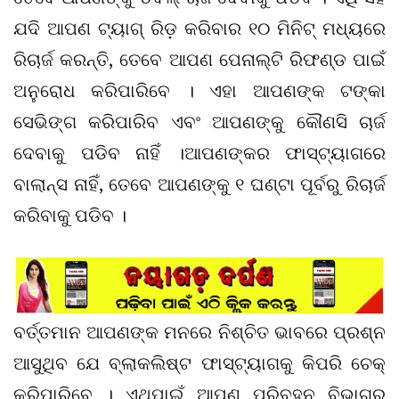
ଯଦି ଆପଣ ଟ୍ୟାଗ୍ ରିଡ଼ କରିବାର ୧୦ ମିନିଟ୍ ମଧ୍ୟରେ
ରିଚାର୍ଜ କରନ୍ତି, ତେବେ ଆପଣ ପେନାଲ୍ଟି ରିଫଣ୍ଡ ପାଇଁ
ଅନୁରୋଧ କରିପାରିବେ । ଏହା ଆପଣଙ୍କ ଟଙ୍କା
ସେଭିଙ୍ଗ କରିପାରିବ ଏବଂ ଆପଣଙ୍କୁ କୌଣସି ଚାର୍ଜ
ଦେବାକୁ ପଡିବ ନାହିଁ ।ଆପଣଙ୍କର ଫାସ୍‌ଟ୍ୟାଗରେ
ବାଲାନ୍ସ ନାହିଁ, ତେବେ ଆପଣଙ୍କୁ ୧ ଘଣ୍ଟା ପୂର୍ବରୁ ରିଚାର୍ଜ
କରିବାକୁ ପଡିବ ।
ବର୍ତ୍ତମାନ ଆପଣଙ୍କ ମନରେ ନିଶ୍ଚିତ ଭାବରେ ପ୍ରଶ୍ନ
ଆସୁଥିବ ଯେ ବ୍ଲାକଲିଷ୍ଟ ଫାସ୍‌ଟ୍ୟାଗକୁ କିପରି ଚେକ୍
କରିପାରିବେ । ଏଥିପାଇଁ ଆପଣ ପରିବହନ ବିଭାଗର