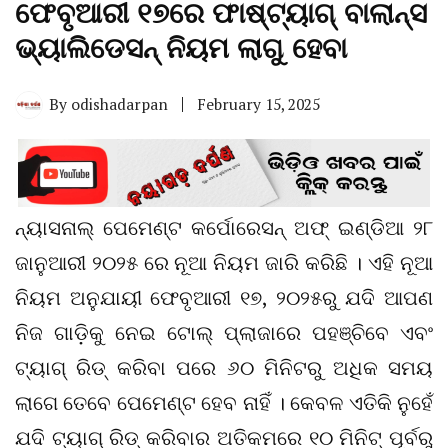
ଫେବୃଆରୀ ୧୭ରେ ଫାଷ୍ଟ୍ୟାଗ୍ ବାଲାନ୍ସ
ଭ୍ୟାଲିଡେସନ୍ ନିୟମ ଲାଗୁ ହେବା
By
odishadarpan
February 15, 2025
ନ୍ୟାସନାଲ୍ ପେମେଣ୍ଟ କର୍ପୋରେସନ୍ ଅଫ୍ ଇଣ୍ଡିଆ ୨୮
ଜାନୁଆରୀ ୨୦୨୫ ରେ ନୂଆ ନିୟମ ଜାରି କରିଛି । ଏହି ନୂଆ
ନିୟମ ଅନୁଯାୟୀ ଫେବୃଆରୀ ୧୭, ୨୦୨୫ରୁ ଯଦି ଆପଣ
ନିଜ ଗାଡ଼ିକୁ ନେଇ ଟୋଲ୍ ପ୍ଲାଜାରେ ପହଞ୍ଚିବେ ଏବଂ
ଟ୍ୟାଗ୍ ରିଡ୍ କରିବା ପରେ ୬୦ ମିନିଟରୁ ଅଧିକ ସମୟ
ଲାଗେ ତେବେ ପେମେଣ୍ଟ ହେବ ନାହିଁ । କେବଳ ଏତିକି ନୁହେଁ
ଯଦି ଟ୍ୟାଗ୍ ରିଡ୍ କରିବାର ଅତିକମରେ ୧୦ ମିନିଟ୍ ପୂର୍ବରୁ