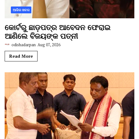
ଆଜିର ଖବର
କୋର୍ଟରୁ ଛାଡ଼ପତ୍ର ଆବେଦନ ଫେରାଇ
ଆଣିଲେ ବିଜୟଙ୍କ ପତ୍ନୀ
odishadarpan
Aug 07, 2026
Read More