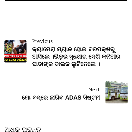
Previous
କ୍ୟାମେରା ମ୍ୟାନ ହୋଇ ବରପକ୍ଷରୁ
ଆସିଲେ ।ଭିଡ଼ର ସୁଯୋଗ ଦେଖି କନିଆର
ଦାଦାଙ୍କ ବାଇକ ଲୁଟିନେଲେ ।
Next
ମୋ ବସ୍‌ରେ ଲାଗିବ ADAS ସିଷ୍ଟମ
ଅଧିକ ପଢନ୍ତୁ