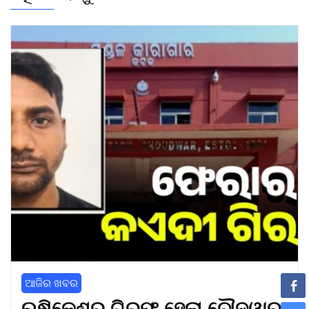
ଆଜିର ଖବର
ଋଷିକେଶରୁ ଗିରଫ ହେଲା ଚୌଦ୍ୱାର