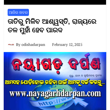
ଆଜିର ଖବର
ତାତିରୁ ମିଳିବ ଆଶ୍ୱସ୍ତି, ରାଜ୍ୟରେ
ତଳ ମୁହାଁ ହେବ ପାରଦ
By
odishadarpan
February 12, 2025