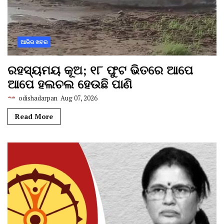
ଆଜିର ଖବର
ରହସ୍ୟମୟ କୂଅ; ୧୮ ଫୁଟ ଭିତରେ ଆପେ
ଆପେ ହଲଚଲ ହେଉଛି ପାଣି
odishadarpan
Aug 07, 2026
Read More