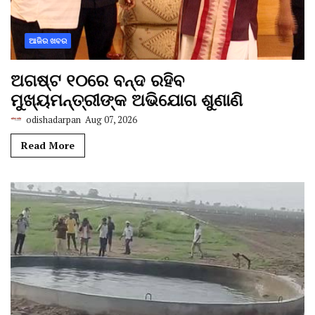
ଆଜିର ଖବର
ଅଗଷ୍ଟ ୧୦ରେ ବନ୍ଦ ରହିବ
ମୁଖ୍ୟମନ୍ତ୍ରୀଙ୍କ ଅଭିଯୋଗ ଶୁଣାଣି
odishadarpan
Aug 07, 2026
Read More