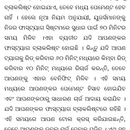
ବ୍ଲାକଲିଷ୍ଟ ହୋଇଯାଏ, ତେବେ ମଧ୍ୟ ପେମେଣ୍ଟ ହେବ
ନାହିଁ । ହେଲେ ନୂଆ ନିୟମ ଅନୁଯାୟୀ, ୟୁଜର୍ସମାନଙ୍କୁ
ନିଜର ଫାସ୍‌ଟ୍ୟାଗ ସିଷ୍ଟମରେ ସୁଧାର ପାଇଁ ୭୦ ମିନିଟର
ସମୟ ମିଳିବ ।ଏହା ବ୍ୟତୀତ ଯଦି ଆପଣଙ୍କର
ଫାସ୍‌ଟ୍ୟାଗ ବ୍ଲାକଲିଷ୍ଟ ହୋଇଛି । କିନ୍ତୁ ଯଦି ଆପଣ
ଟ୍ୟାଗକୁ ରିଡ୍ କରିବାର ୬୦ ମିନିଟ୍ ମଧ୍ୟରେ କିମ୍ବା ରିଡ୍
କରିବାର ୧୦ ମିନିଟ୍ ମଧ୍ୟରେ ରିଚାର୍ଜ କରନ୍ତି, ତେବେ
ଆପଣଙ୍କୁ ଏହାର ବେନିଫିଟ୍ ମିଳିବ । ଏହି ସମୟ
ମଧ୍ୟରେ ଆପଣଙ୍କର ପେମେଣ୍ଟ ହିସାବ ହୋଇଯିବ
ଏବଂ ଆପଣଙ୍କଠାରୁ ସାଧାରଣ ଚାର୍ଜ ଆଦାୟ କରାଯିବ ।
ଯଦି ଆପଣଙ୍କର ଫାସ୍‌ଟ୍ୟାଗ ବ୍ଲାକଲିଷ୍ଟରେ ରହିଛି ।
ଏହି ସମୟରେ ଆପଣ ଟୋଲ କ୍ରସ୍ କରିଯାଇଛନ୍ତି,
ତେବେ ଆପଣଙ୍କୁ ଡବଲ୍ ଚାର୍ଜ ଦେବାକୁ ପଡିବ । ଏଥି ସହ