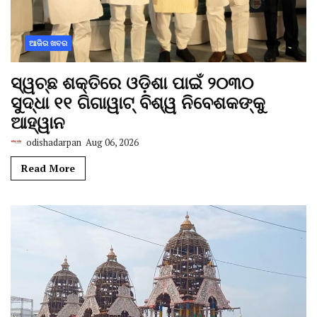
ଆଜିର ଖବର
ସ୍ୱଚ୍ଛ ଶକ୍ତିରେ ଓଡ଼ିଶା ପାଇଁ ୨୦୩୦
ସୁଦ୍ଧା ୧୧ ଗିଗାୱାଟ୍ ବିଶ୍ୱ ନିବେଶକଙ୍କୁ
ଆହ୍ୱାନ
odishadarpan
Aug 06, 2026
Read More