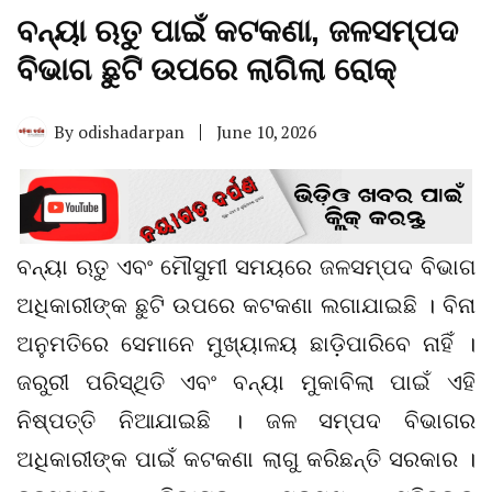
ବନ୍ୟା ଋତୁ ପାଇଁ କଟକଣା, ଜଳସମ୍ପଦ
ବିଭାଗ ଛୁଟି ଉପରେ ଲାଗିଲା ରୋକ୍
By
odishadarpan
June 10, 2026
ବନ୍ୟା ଋତୁ ଏବଂ ମୌସୁମୀ ସମୟରେ ଜଳସମ୍ପଦ ବିଭାଗ
ଅଧିକାରୀଙ୍କ ଛୁଟି ଉପରେ କଟକଣା ଲଗାଯାଇଛି । ବିନା
ଅନୁମତିରେ ସେମାନେ ମୁଖ୍ୟାଳୟ ଛାଡ଼ିପାରିବେ ନାହିଁ ।
ଜରୁରୀ ପରିସ୍ଥିତି ଏବଂ ବନ୍ୟା ମୁକାବିଲା ପାଇଁ ଏହି
ନିଷ୍ପତ୍ତି ନିଆଯାଇଛି । ଜଳ ସମ୍ପଦ ବିଭାଗର
ଅଧିକାରୀଙ୍କ ପାଇଁ କଟକଣା ଲାଗୁ କରିଛନ୍ତି ସରକାର ।