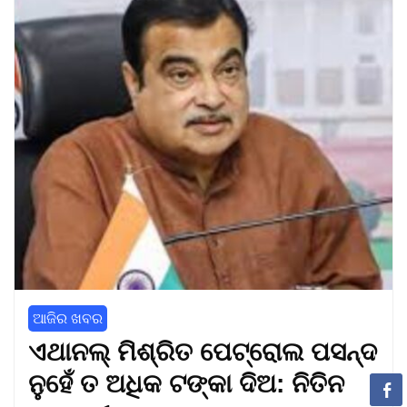
ଆଜିର ଖବର
ଏଥାନଲ୍ ମିଶ୍ରିତ ପେଟ୍ରୋଲ ପସନ୍ଦ
ନୁହେଁ ତ ଅଧିକ ଟଙ୍କା ଦିଅ: ନିତିନ