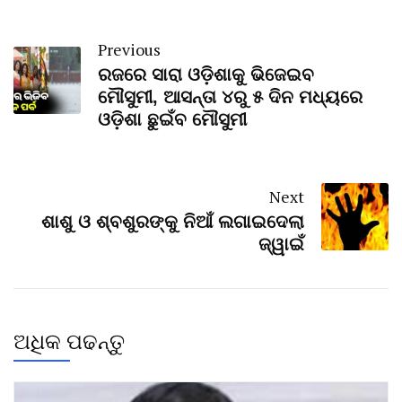
Previous
ରଜରେ ସାରା ଓଡ଼ିଶାକୁ ଭିଜେଇବ
ମୌସୁମୀ, ଆସନ୍ତା ୪ରୁ ୫ ଦିନ ମଧ୍ୟରେ
ଓଡ଼ିଶା ଛୁଇଁବ ମୌସୁମୀ
Next
ଶାଶୁ ଓ ଶ୍ବଶୁରଙ୍କୁ ନିଆଁ ଲଗାଇଦେଲା
ଜ୍ୱାଇଁ
ଅଧିକ ପଢନ୍ତୁ