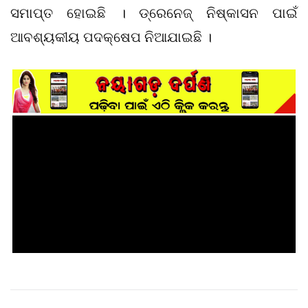
ସମାପ୍ତ ହୋଇଛି । ଡ୍ରେନେଜ୍ ନିଷ୍କାସନ ପାଇଁ
ଆବଶ୍ୟକୀୟ ପଦକ୍ଷେପ ନିଆଯାଇଛି ।