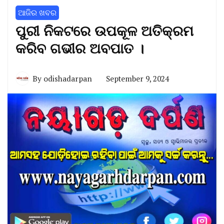
ଆଜିର ଖବର
ପୁରୀ ନିକଟରେ ଉପକୂଳ ଅତିକ୍ରମ
କରିବ ଗଭୀର ଅବପାତ ।
By
odishadarpan
September 9, 2024