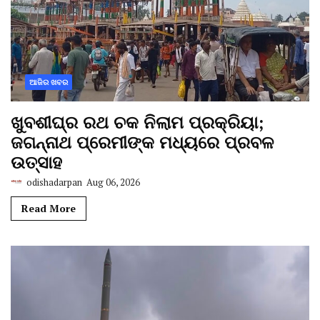
ଆଜିର ଖବର
ଖୁବଶୀଘ୍ର ରଥ ଚକ ନିଲାମ ପ୍ରକ୍ରିୟା;
ଜଗନ୍ନାଥ ପ୍ରେମୀଙ୍କ ମଧ୍ୟରେ ପ୍ରବଳ
ଉତ୍ସାହ
odishadarpan
Aug 06, 2026
Read More