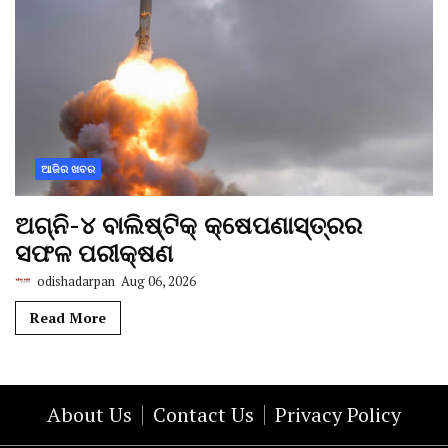
ଆଜିର ଖବର
ଅଗ୍ନି-୪ ବାଲିଷ୍ଟିକ୍ କ୍ଷେପଣାସ୍ତ୍ରର
ସଫଳ ପରୀକ୍ଷଣ
odishadarpan
Aug 06, 2026
Read More
About Us
Contact Us
Privacy Policy