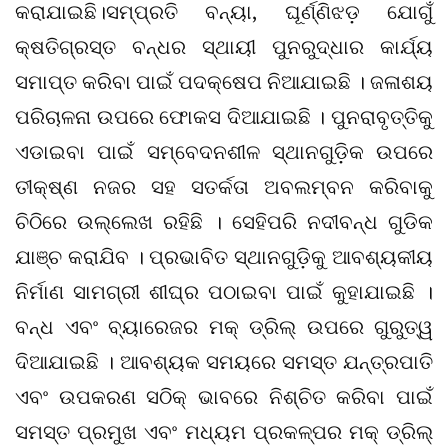
କରାଯାଇଛି।ସମ୍ପ୍ରତି ବନ୍ୟା, ଘୂର୍ଣ୍ଣିଝଡ଼ ଯୋଗୁଁ
କ୍ଷତିଗ୍ରସ୍ତ ବନ୍ଧର ସ୍ଥାୟୀ ପୁନରୁଦ୍ଧାର କାର୍ଯ୍ୟ
ସମାପ୍ତ କରିବା ପାଇଁ ପଦକ୍ଷେପ ନିଆଯାଇଛି । ଜଳାଶୟ
ପରିଚାଳନା ଉପରେ ଫୋକସ ଦିଆଯାଇଛି । ପୁନରାବୃତ୍ତିକୁ
ଏଡାଇବା ପାଇଁ ସମ୍ବେଦନଶୀଳ ସ୍ଥାନଗୁଡ଼ିକ ଉପରେ
ତୀକ୍ଷ୍‌ଣ ନଜର ସହ ସତର୍କତା ଅବଲମ୍ବନ କରିବାକୁ
ଚିଠିରେ ଉଲ୍ଲେଖ ରହିଛି । ସେହିପରି ନଦୀବନ୍ଧ ଗୁଡିକ
ଯାଞ୍ଚ କରାଯିବ । ପ୍ରଭାବିତ ସ୍ଥାନଗୁଡ଼ିକୁ ଆବଶ୍ୟକୀୟ
ନିର୍ମାଣ ସାମଗ୍ରୀ ଶୀଘ୍ର ପଠାଇବା ପାଇଁ କୁହାଯାଇଛି ।
ବନ୍ଧ ଏବଂ ବ୍ୟାରେଜର ମକ୍ ଡ୍ରିଲ୍ ଉପରେ ଗୁରୁତ୍ୱ
ଦିଆଯାଇଛି । ଆବଶ୍ୟକ ସମୟରେ ସମସ୍ତ ଯନ୍ତ୍ରପାତି
ଏବଂ ଉପକରଣ ସଠିକ୍ ଭାବରେ ନିଶ୍ଚିତ କରିବା ପାଇଁ
ସମସ୍ତ ପ୍ରମୁଖ ଏବଂ ମଧ୍ୟମ ପ୍ରକଳ୍ପର ମକ୍ ଡ୍ରିଲ୍