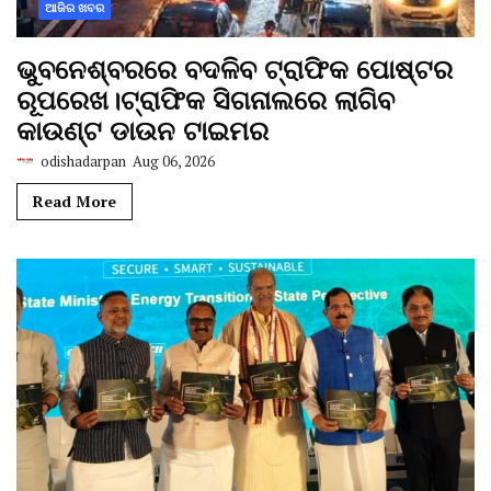
ଆଜିର ଖବର
ଭୁବନେଶ୍ବରରେ ବଦଳିବ ଟ୍ରାଫିକ ପୋଷ୍ଟର
ରୂପରେଖ।ଟ୍ରାଫିକ ସିଗନାଲରେ ଲାଗିବ
କାଉଣ୍ଟ ଡାଉନ ଟାଇମର
odishadarpan
Aug 06, 2026
Read More