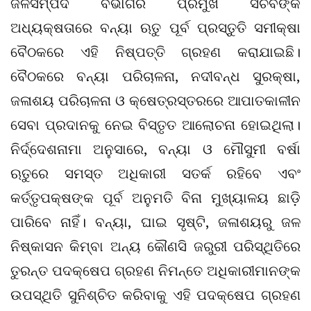
ଜଳସମ୍ପଦ ବିଭାଗର ପ୍ରମୁଖ ସଚିବଙ୍କ
ଅଧ୍ୟକ୍ଷତାରେ ବନ୍ୟା ଋତୁ ପୂର୍ବ ପ୍ରସ୍ତୁତି ସମୀକ୍ଷା
ବୈଠକରେ ଏହି ନିଷ୍ପତ୍ତି ଗ୍ରହଣ କରାଯାଇଛି।
ବୈଠକରେ ବନ୍ୟା ପରିଚାଳନା, ନଦୀବନ୍ଧ ସୁରକ୍ଷା,
ଜଳାଶୟ ପରିଚାଳନା ଓ କ୍ଷେତ୍ରସ୍ତରରେ ଆପାତକାଳୀନ
ସେବା ପ୍ରଦାନକୁ ନେଇ ବିସ୍ତୃତ ଆଲୋଚନା ହୋଇଥିଲା।
ନିର୍ଦ୍ଦେଶନାମା ଅନୁସାରେ, ବନ୍ୟା ଓ ମୌସୁମୀ ବର୍ଷା
ଋତୁରେ ସମସ୍ତ ଅଧିକାରୀ ସତର୍କ ରହିବେ ଏବଂ
କର୍ତ୍ତୃପକ୍ଷଙ୍କ ପୂର୍ବ ଅନୁମତି ବିନା ମୁଖ୍ୟାଳୟ ଛାଡ଼ି
ପାରିବେ ନାହିଁ। ବନ୍ୟା, ଘାଇ ସୃଷ୍ଟି, ଜଳାଶୟରୁ ଜଳ
ନିଷ୍କାସନ କିମ୍ବା ଅନ୍ୟ କୌଣସି ଜରୁରୀ ପରିସ୍ଥିତିରେ
ତୁରନ୍ତ ପଦକ୍ଷେପ ଗ୍ରହଣ ନିମନ୍ତେ ଅଧିକାରୀମାନଙ୍କ
ଉପସ୍ଥିତି ସୁନିଶ୍ଚିତ କରିବାକୁ ଏହି ପଦକ୍ଷେପ ଗ୍ରହଣ