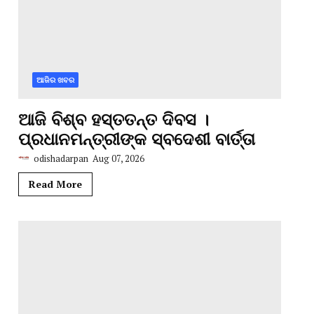
ଆଜିର ଖବର
ଆଜି ବିଶ୍ବ ହସ୍ତତନ୍ତ ଦିବସ ।
ପ୍ରଧାନମନ୍ତ୍ରୀଙ୍କ ସ୍ବଦେଶୀ ବାର୍ତ୍ତା
odishadarpan
Aug 07, 2026
Read More