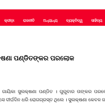
କ୍ରୀଡ଼ା
ରାଜନୀତି
ଅନ୍ୟାନ୍ୟ
ବ୍ୟକ୍ତିତ୍ୱ
ସାହିତ୍ୟ
ଲକ୍ଷଣା ପଣ୍ଡିତଙ୍କର ପରଲୋକ
ଥା ଗାୟିକା ସୁଲକ୍ଷଣା ପଣ୍ଡିତ । ଗୁରୁବାର ତାଙ୍କର ପର
 । ସେ ଦୀର୍ଘଦିନ ଧରି ରୋଗଗ୍ରସ୍ତ ଥିଲେ । ସୁଲକ୍ଷଣା କେବଳ 