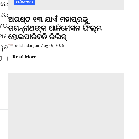
କରେ
ଆଜିର ଖବର
୍କର
ଅଗଷ୍ଟ ୧୩ ଯାଏଁ ମହାପ୍ରଭୁ
ଲାଇ
ଜଗନ୍ନାଥଙ୍କ ଆନିମେସନ ଫିଲ୍ମ
ହୋଇପାରିବନି ରିଲିଜ୍
ରଥମ
odishadarpan
Aug 07, 2026
୍ୱର
ା ।
Read More