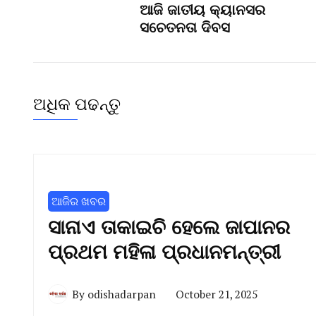
ଆଜି ଜାତୀୟ କ୍ୟାନସର
ସଚେତନତା ଦିବସ
ଅଧିକ ପଢନ୍ତୁ
ଆଜିର ଖବର
ସାନାଏ ତାକାଇଚି ହେଲେ ଜାପାନର
ପ୍ରଥମ ମହିଳା ପ୍ରଧାନମନ୍ତ୍ରୀ
By
odishadarpan
October 21, 2025