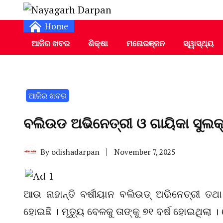
Daily Odia News
Nayagarh Darpan
Home
ଆଜିର ଖବର
ଶିକ୍ଷା
ମନୋରଞ୍ଜନ
ସ୍ୱାସ୍ଥ୍ୟ
ଆଜିର ଖବର
ବଲିଉଡ ଅଭିନେତ୍ରୀ ଓ ଗାୟିକା ସୁ
By
odishadarpan
November 7, 2025
ଆଉ ନାହାନ୍ତି ବର୍ଷୀୟାନ ବଲିଉଡ୍‌ ଅଭିନେତ୍ରୀ ତ
ହୋଇଛି । ମୃତ୍ୟୁ ବେଳକୁ ତାଙ୍କୁ ୭୧ ବର୍ଷ ହୋଇଥିଲା