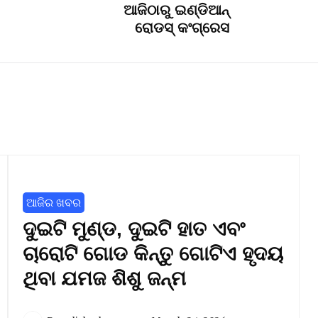
ଆଜିଠାରୁ ଇଣ୍ଡିଆନ୍
ରୋଡସ୍ କଂଗ୍ରେସ
ଆଜିର ଖବର
ଦୁଇଟି ମୁଣ୍ଡ, ଦୁଇଟି ହାତ ଏବଂ
ଚାରୋଟି ଗୋଡ କିନ୍ତୁ ଗୋଟିଏ ହୃଦୟ
ଥିବା ଯମଜ ଶିଶୁ ଜନ୍ମ