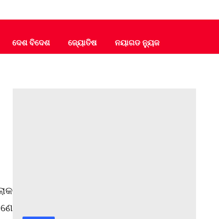
ଦେଶ ବିଦେଶ
ଜ୍ୟୋତିଷ
ନୟାଗଡ ନ୍ୟୁଜ
ଲୋକ
ଜଣେ