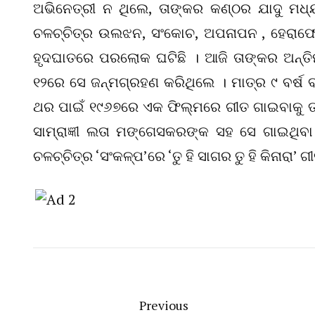
ଅଭିନେତ୍ରୀ ନ ଥିଲେ, ତାଙ୍କର କଣ୍ଠର ଯାଦୁ ମଧ
ଚଳଚ୍ଚିତ୍ର ଉଲଝନ, ସଂକୋଚ, ଅପନାପନ , ହେରାଫେର
ହୃଦଘାତରେ ପରଲୋକ ଘଟିଛି । ଆଜି ତାଙ୍କର ଅନ୍ତ
୧୨ରେ ସେ ଜନ୍ମଗ୍ରହଣ କରିଥିଲେ । ମାତ୍ର ୯ ବର୍
ଥର ପାଇଁ ୧୯୬୭ରେ ଏକ ଫିଲ୍ମରେ ଗୀତ ଗାଇବାକୁ ତାଙ
ସାମ୍ରାଜ୍ଞୀ ଲତା ମଙ୍ଗେସକରଙ୍କ ସହ ସେ ଗାଇଥିବା 
ଚଳଚ୍ଚିତ୍ର ‘ସଂକଳ୍ପ’ରେ ‘ତୁ ହି ସାଗର ତୁ ହି କିନାରା’ 
Previous