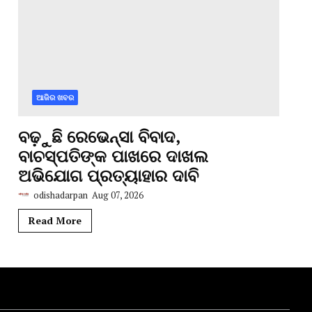
ଆଜିର ଖବର
ବଢ଼ୁଛି ରେଭେନ୍ସା ବିବାଦ,
ବାଚସ୍ପତିଙ୍କ ପାଖରେ ଦାଖଲ
ଅଭିଯୋଗ ପ୍ରତ୍ୟାହାର ଦାବି
odishadarpan
Aug 07, 2026
Read More