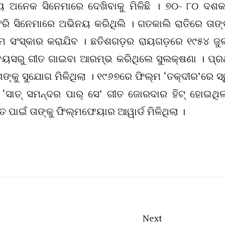
୍ୟ ଅନେକ ସିନେମାରେ ଦେଖିବାକୁ ମିଳିଛି । ୭୦- ୮୦ ଦଶ
ି ସିନେମାରେ ଅଭିନୟ କରିଥିଲି । ଗତକାଲି ରାତିରେ ତାଙ
ିମ ସଂସ୍କାର କରାଯିବ । ଛତିଶଗଡ଼ର ରାୟଗଡ଼ରେ ୧୯୫୪ ଜୁ
ଷ ବୟସରୁ ଗୀତ ଗାଇବା ଆରମ୍ଭ କରିଥିଲେ ସୁଲକ୍ଷଣା । ପ୍
୍କୁ ସୁଯୋଗ ମିଳିଥିଲା । ୧୯୬୭ରେ ଫିଲ୍ମ ‘ତକ୍‌ଦୀର’ରେ ସ
‘ସାତ୍‌ ସମନ୍ଦର ପାର୍‌ ସେ’ ଗୀତ ଜୋରଦାର ହିଟ୍‌ ହୋଇଥିଲ
ଗୀତ ପାଇଁ ତାଙ୍କୁ ଫିଲ୍ମଫେୟାର ଆୱାର୍ଡ ମିଳିଥିଲା ।
Next