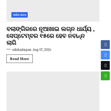
ଆଜିର ଖବର
ବଲାଙ୍ଗିରରେ ନୂଆଖାଇ ଲଗ୍ନ ଧାର୍ଯ୍ୟ ,
ସେପ୍ଟେମ୍ବର ୧୫ରେ ହେବ ନବାନ୍ନ
ଲାଗି
odishadarpan
Aug 07, 2026
Read More