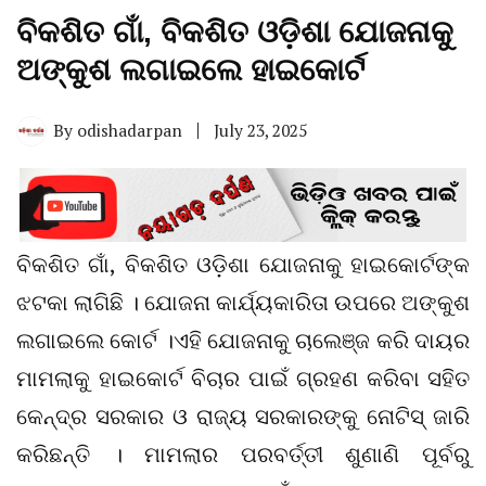
ବିକଶିତ ଗାଁ, ବିକଶିତ ଓଡ଼ିଶା ଯୋଜନାକୁ
ଅଙ୍କୁଶ ଲଗାଇଲେ ହାଇକୋର୍ଟ
By
odishadarpan
July 23, 2025
ବିକଶିତ ଗାଁ, ବିକଶିତ ଓଡ଼ିଶା ଯୋଜନାକୁ ହାଇକୋର୍ଟଙ୍କ
ଝଟକା ଲାଗିଛି । ଯୋଜନା କାର୍ଯ୍ୟକାରିତା ଉପରେ ଅଙ୍କୁଶ
ଲଗାଇଲେ କୋର୍ଟ ।ଏହି ଯୋଜନାକୁ ଚା‌ଲେଞ୍ଜ କରି ଦାୟର
ମାମଲାକୁ ହାଇକୋର୍ଟ ବିଚାର ପାଇଁ ଗ୍ରହଣ କରିବା ସହିତ
କେନ୍ଦ୍ର ସରକାର ଓ ରାଜ୍ୟ ସରକାରଙ୍କୁ ନୋଟିସ୍ ଜାରି
କରିଛନ୍ତି । ମାମଲାର ପରବର୍ତ୍ତୀ ଶୁଣାଣି ପୂର୍ବରୁ