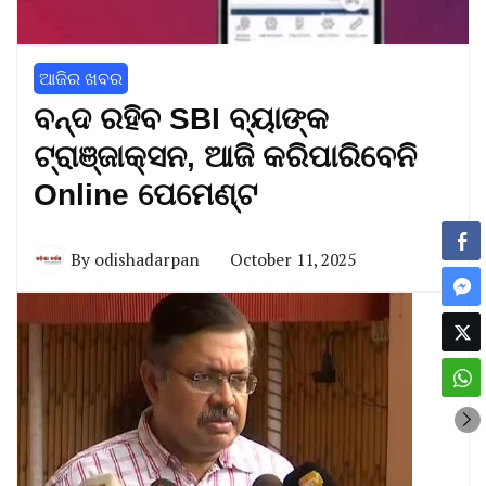
ଆଜିର ଖବର
ବନ୍ଦ ରହିବ SBI ବ୍ୟାଙ୍କ
ଟ୍ରାଞ୍ଜାକ୍ସନ, ଆଜି କରିପାରିବେନି
Online ପେମେଣ୍ଟ
By
odishadarpan
October 11, 2025