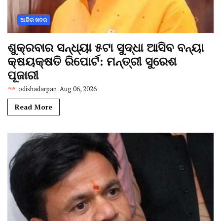
ଆଜିର ଖବର
ଶୁକ୍ରବାର ସନ୍ଧ୍ୟା ୫ଟା ସୁଦ୍ଧା ଆସିବ ବନ୍ୟା
କ୍ଷୟକ୍ଷତି ରିପୋର୍ଟ: ମନ୍ତ୍ରୀ ସୁରେଶ
ପୂଜାରୀ
odishadarpan
Aug 06, 2026
Read More