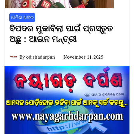
ଆଜିର ଖବର
ବିପଦର ମୁକାବିଲା ପାଇଁ ପ୍ରସ୍ତୁତ
ଅଛୁ : ଆଇନ ମନ୍ତ୍ରୀ
By
odishadarpan
November 11, 2025