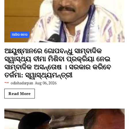
ଆଜିର ଖବର
ଆୟୁଷ୍ମାନରେ ଗୋପବନ୍ଧୁ ସାମ୍ବାଦିକ
ସ୍ୱାସ୍ଥ୍ୟ ବୀମା ମିଶିବା ପ୍ରକ୍ରିୟା ନେଇ
ସାମ୍ବାଦିକ ଅସନ୍ତୋଷ । ସରକାର କରିବେ
ତର୍ଜମା: ସ୍ୱାସ୍ଥ୍ୟମନ୍ତ୍ରୀ
odishadarpan
Aug 06, 2026
Read More