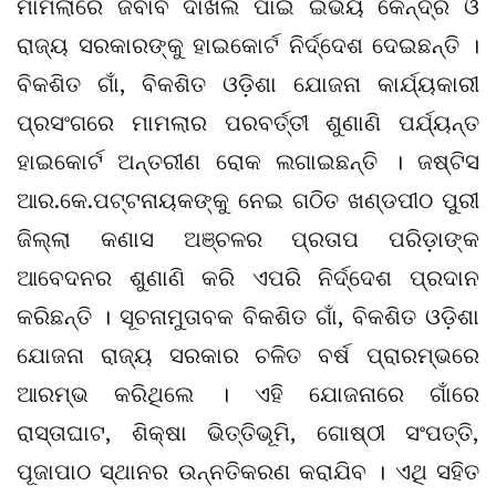
ମାମଲାରେ ଜବାବ ଦାଖଲ ପାଇଁ ଇଭୟ କେନ୍ଦ୍ର ଓ
ରାଜ୍ୟ ସରକାରଙ୍କୁ ହାଇକୋର୍ଟ ନିର୍ଦ୍ଦେଶ ଦେଇଛନ୍ତି ।
ବିକଶିତ ଗାଁ, ବିକଶିତ ଓଡ଼ିଶା ଯୋଜନା କାର୍ଯ୍ୟକାରୀ
ପ୍ରସଂଗରେ ମାମଲାର ପରବର୍ତ୍ତୀ ଶୁଣାଣି ପର୍ଯ୍ୟନ୍ତ
ହାଇକୋର୍ଟ ଅନ୍ତରୀଣ ରୋକ ଲଗାଇଛନ୍ତି । ଜଷ୍ଟିସ
ଆର.କେ.ପଟ୍ଟନାୟକଙ୍କୁ ନେଇ ଗଠିତ ଖଣ୍ଡପୀଠ ପୁରୀ
ଜିଲ୍ଲା କଣାସ ଅଞ୍ଚଳର ପ୍ରତାପ ପରିଡ଼ାଙ୍କ
ଆବେଦନର ଶୁଣାଣି କରି ଏପରି ନିର୍ଦ୍ଦେଶ ପ୍ରଦାନ
କରିଛନ୍ତି । ସୂଚନାମୁତାବକ ବିକଶିତ ଗାଁ, ବିକଶିତ ଓଡ଼ିଶା
ଯୋଜନା ରାଜ୍ୟ ସରକାର ଚଳିତ ବର୍ଷ ପ୍ରାରମ୍ଭରେ
ଆରମ୍ଭ କରିଥିଲେ । ଏହି ଯୋଜନାରେ ଗାଁରେ
ରାସ୍ତାଘାଟ, ଶିକ୍ଷା ଭିତ୍ତିଭୂମି, ଗୋଷ୍ଠୀ ସଂପତ୍ତି,
ପୂଜାପାଠ ସ୍ଥାନର ଉନ୍ନତିକରଣ କରାଯିବ । ଏଥି ସହିତ