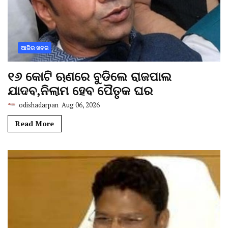
ଆଜିର ଖବର
୧୬ କୋଟି ଋଣରେ ବୁଡିଲେ ରାଜପାଲ
ଯାଦବ,ନିଲାମ ହେବ ପୈତୃକ ଘର
odishadarpan
Aug 06, 2026
Read More