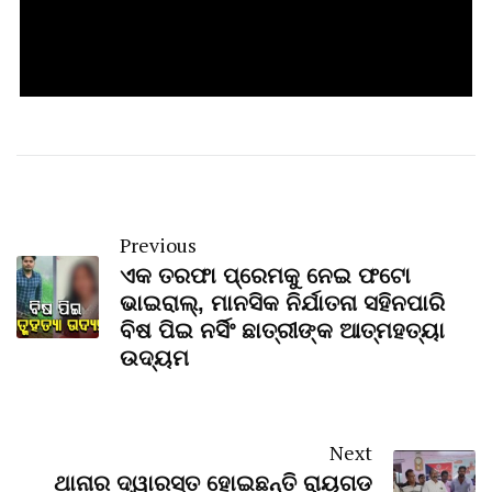
Previous
ଏକ ତରଫା ପ୍ରେମକୁ ନେଇ ଫଟୋ
ଭାଇରାଲ୍, ମାନସିକ ନିର୍ଯାତନା ସହିନପାରି
ବିଷ ପିଇ ନର୍ସିଂ ଛାତ୍ରୀଙ୍କ ଆତ୍ମହତ୍ୟା
ଉଦ୍ୟମ
Next
ଥାନାର ଦ୍ୱାରସ୍ତ ହୋଇଛନ୍ତି ରାୟଗଡ଼