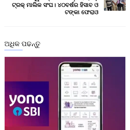
ଟ୍ରକ୍ ମାଲିକ ସଂଘ। ୪୦ବର୍ଷର ହିସାବ ଓ
ଟଙ୍କା ଫେରାଓ
ଅଧିକ ପଢନ୍ତୁ