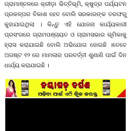
ଗ୍ରାମାଞ୍ଚଳରେ କ୍ରୀଡ଼ା ଭିତ୍ତିଭୂମି, କ୍ଷୁଦ୍ର ପର୍ଯ୍ୟଟନ
ପ୍ରକଳ୍ପର ବିକାଶ ହେବ ବୋଲି ସରକାରଙ୍କ ତରଫରୁ
କୁହାଯାଇଥିଲା । କିନ୍ତୁ ଏହି ଯୋଜନା କାର୍ଯ୍ୟକାରୀ
ପ୍ରସଂଗରେ ଗ୍ରାମପଞ୍ଚାୟତ ଓ ଗ୍ରାମସଭାର ଭୂମିକାକୁ
ହ୍ରାସ କରାଯାଇଛି ବୋଲି ଅଭିଯୋଗ ହୋଇଛି ।ତେବେ
ଅଗଷ୍ଟ ୧୨ ରେ ମାମଲାର ପରବର୍ତ୍ତୀ ଶୁଣାଣି ପାଇଁ ଦିନ
ଧାର୍ଯ୍ୟ କରାଯାଇଛି ।