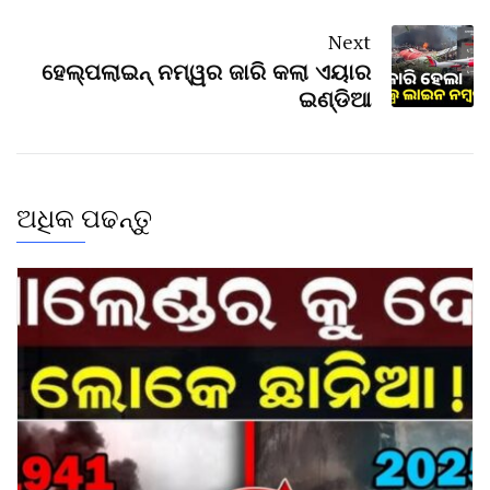
Next
ହେଲ୍ପଲାଇନ୍‌ ନମ୍ୱର ଜାରି କଲା ଏୟାର
ଇଣ୍ଡିଆ
ଅଧିକ ପଢନ୍ତୁ