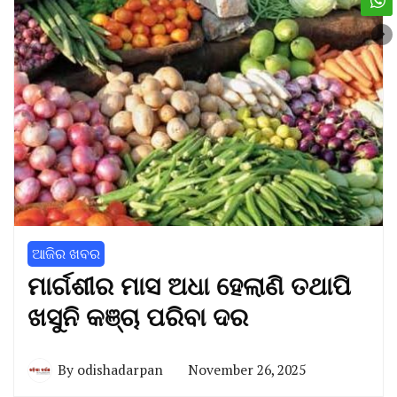
ଆଜିର ଖବର
ମାର୍ଗଶୀର ମାସ ଅଧା ହେଲାଣି ତଥାପି
ଖସୁନି କଞ୍ଚା ପରିବା ଦର
By
odishadarpan
November 26, 2025