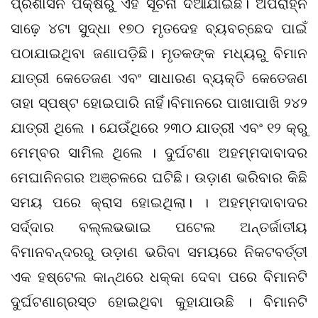
ପ୍ରଶାସନ ପକ୍ଷରୁ ଏହି ସୂଚନା ଦିଆଯାଇଛି। ଅପରାହ୍ନ
ସାଢ଼େ ୪ଟା ସୁଦ୍ଧା ୧୭୦ ମୃତଦେହ ବ୍ୟବଚ୍ଛେଦ ପାଇଁ
ପଠାଯାଇଥିବା ଜଣାପଡ଼ିଛି। ମୃତକଙ୍କ ମଧ୍ୟରୁ ବିମାନ
ଯାତ୍ରୀ କେତେଜଣ ଏବଂ ସାଧାରଣ ବ୍ୟକ୍ତି କେତେଜଣ
ତାହା ସ୍ପଷ୍ଟ ହୋଇପାରି ନାହିଁ।ବିମାନରେ ପାଖାପାଖି ୨୪୨
ଯାତ୍ରୀ ଥିଲେ । ଯେଉଁଥିରେ ୨୩୦ ଯାତ୍ରୀ ଏବଂ ୧୨ କ୍ରୁ
ମେମ୍ବର ସାମିଲ ଥିଲେ । ଦୁର୍ଘଟଣା ଅହମ୍ମଦାବାଦର
ମେଘାନିନଗର ଅଞ୍ଚଳରେ ଘଟିଛି। ଉଡ଼ାଣ ଭରିବାର କିଛି
ସମୟ ପରେ କ୍ରାସ ହୋଇଥିଲା। । ଅହମ୍ମଦାବାଦର
ସର୍ଦ୍ଦାର ବଲ୍ଲଭଭାଇ ପଟେଲ ଅନ୍ତର୍ଜାତୀୟ
ବିମାନବନ୍ଦରରୁ ଉଡ଼ାଣ ଭରିବା ସମୟରେ ନିକଟବର୍ତ୍ତୀ
ଏକ ହଷ୍ଟେଲ କାନ୍ଥରେ ଧକ୍କା ଦେବା ପରେ ବିମାନଟି
ଦୁର୍ଘଟଣାଗ୍ରସ୍ତ ହୋଇଥିବା କୁହାଯାଉଛି । ବିମାନଟି