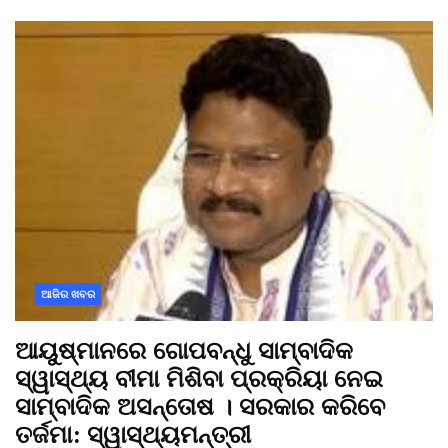
ଆଜିର ଖବର
ଆୟୁଷ୍ମାନରେ ଗୋପବନ୍ଧୁ ସାମ୍ବାଦିକ
ସ୍ୱାସ୍ଥ୍ୟ ବୀମା ମିଶିବା ପ୍ରକ୍ରିୟା ନେଇ
ସାମ୍ବାଦିକ ଅସନ୍ତୋଷ । ସରକାର କରିବେ
ତର୍ଜମା: ସ୍ୱାସ୍ଥ୍ୟମନ୍ତ୍ରୀ