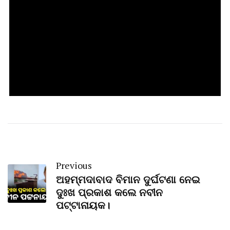
Previous
ଅହମ୍ମଦାବାଦ ବିମାନ ଦୁର୍ଘଟଣା ନେଇ
ଦୁଃଖ ପ୍ରକାଶ କଲେ ନବୀନ
ପଟ୍ଟାନାୟକ।