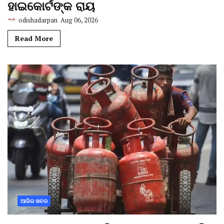
ହାଇକୋର୍ଟଙ୍କ ରାୟ
odishadarpan
Aug 06, 2026
Read More
ଆଜିର ଖବର