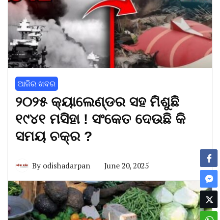
ଆଜିର ଖବର
୨୦୨୫ କ୍ୟାଲେଣ୍ଡର ସହ ମିଶୁଛି
୧୯୪୧ ମସିହା ! ସଂକେତ ଦେଉଛି କି
ସମୟ ଚକ୍ର ?
By
odishadarpan
June 20, 2025