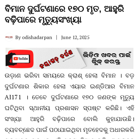
ବିମାନ ଦୁର୍ଘଟଣାରେ ୧୭୦ ମୃତ, ଆହୁରି
ବଢ଼ିପାରେ ମୃତ୍ୟୁସଂଖ୍ୟା
By
odishadarpan
June 12, 2025
ଉଡ଼ାଣ ଭରିବା ସମୟରେ କ୍ରାଶ୍‌ ହେଲା ବିମାନ । ବଡ଼
ଦୁର୍ଘଟଣାର ଶିକାର ହେଲା ଏୟାର ଇଣ୍ଡିଆର ବିମାନ
AI171 । ତେବେ ଦୁର୍ଘଟଣାରେ ୧୭୦ ଜଣଙ୍କ ମୃତ୍ୟୁ
ଘଟିଥିବା ସ୍ଥାନୀୟ ପ୍ରଶାସନ ସ୍ପଷ୍ଟ କରିଛି। ଏହି
ସଂଖ୍ୟା ଆହୁରି ବଢ଼ିପାରେ ବୋଲି କୁହାଯାଉଛି।
ବ୍ୟବଚ୍ଛେଦ ପାଇଁ ପଠାଯାଇଥିବା ମୃତହେଦକୁ ଅଧାରକରି