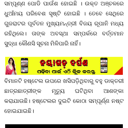
ସମ୍ପୂଣ୍ଣ ପୋଡି ପାଉଁଶ ହୋଇଛି । ଉକ୍ତ ଅଞ୍ଚଳରେ
ଧୁଆଁମୟ ପରିବେଶ ସୃଷ୍ଟି ହୋଇଛି । ତେବେ ସେଥିରେ
ଗୁଜରାଟର ପୂର୍ବତନ ମୁଖ୍ୟମନ୍ତ୍ରୀ ବିଜୟ ରୂପାନି ମଧ୍ୟ
ରହିଥିଲେ। ତାଙ୍କ ଅବସ୍ଥା ସମ୍ପର୍କରେ ବର୍ତ୍ତମାନ
ସୁଦ୍ଧା କୌଣସି ସୂଚନା ମିଳିପାରି ନାହିଁ।
ବିମାନଟି ହଷ୍ଟେଲ ଉପରେ ଖସିପଡ଼ିଥିବାରୁ ବହୁ ଡାକ୍ତରୀ
ଛାତ୍ରଛାତ୍ରୀଙ୍କ ମୃତ୍ୟୁ ଘଟିଥିବା ଆଶଙ୍କା
କରାଯାଉଛି। ହଷ୍ଟେଲର ଦୁଇଟି କୋଠା ସମ୍ପୂର୍ଣ୍ଣ ନଷ୍ଟ
ହୋଇଯାଇଛି।