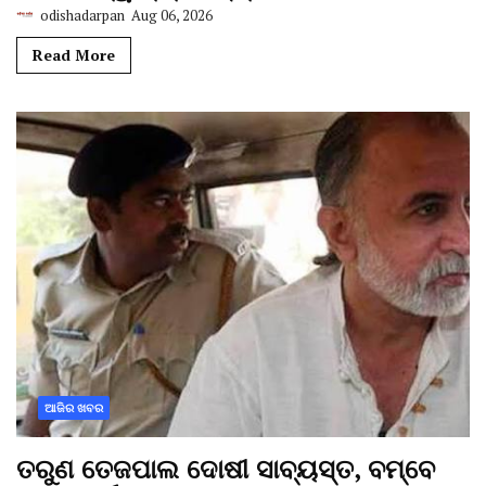
odishadarpan
Aug 06, 2026
Read More
ଆଜିର ଖବର
ତରୁଣ ତେଜପାଲ ଦୋଷୀ ସାବ୍ୟସ୍ତ, ବମ୍ବେ