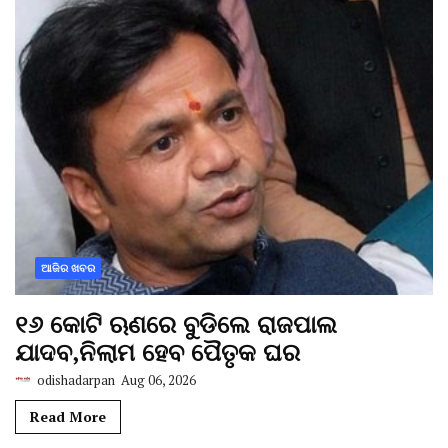
ଆଜିର ଖବର
୧୬ କୋଟି ଋଣରେ ବୁଡିଲେ ରାଜପାଲ
ଯାଦବ,ନିଲାମ ହେବ ପୈତୃକ ଘର
odishadarpan
Aug 06, 2026
Read More