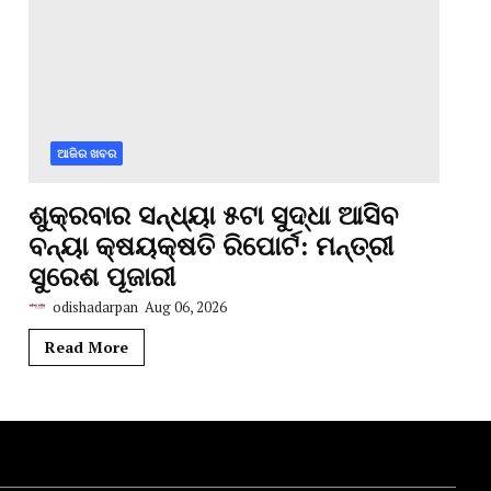
ଆଜିର ଖବର
ଶୁକ୍ରବାର ସନ୍ଧ୍ୟା ୫ଟା ସୁଦ୍ଧା ଆସିବ
ବନ୍ୟା କ୍ଷୟକ୍ଷତି ରିପୋର୍ଟ: ମନ୍ତ୍ରୀ
ସୁରେଶ ପୂଜାରୀ
odishadarpan
Aug 06, 2026
Read More