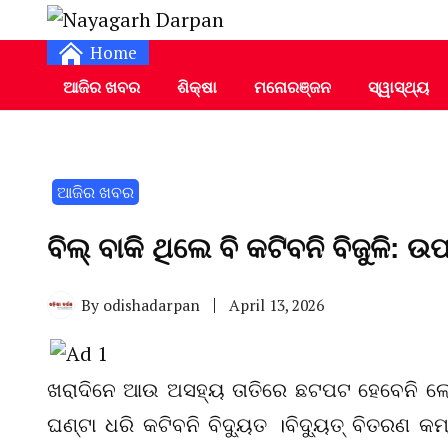
Daily Odia News
Nayagarh Darpan
Home
ଆଜିର ଖବର
ଶିକ୍ଷା
ମନୋରଞ୍ଜନ
ସ୍ୱାସ୍ଥ୍ୟ
ଆଜିର ଖବର
ବିଲ୍ ବାକି ଥିଲେ ବି କଟିବନି ବିଜୁଳି: 
By
odishadarpan
April 13, 2026
ଖରାଦିନେ ଆଉ ଅସହ୍ୟ ତାତିରେ ଛଟପଟ ହେବେନି ଲୋକ
ଘଣ୍ଟା ଧରି କଟିବନି ବିଦ୍ୟୁତ ।ବିଦ୍ୟୁତ୍ ବିତରଣ କ