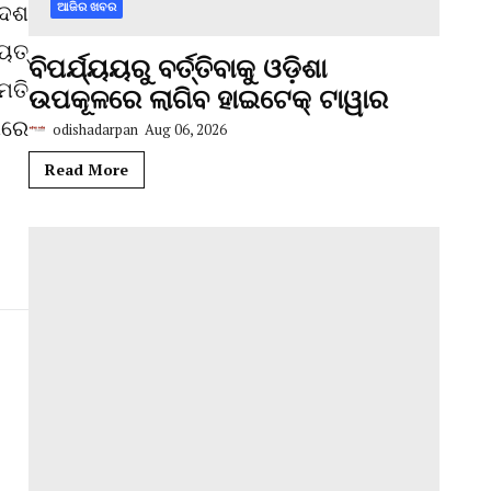
୍ଦେଶ
ଆଜିର ଖବର
ୁତ୍
ବିପର୍ଯ୍ୟୟରୁ ବର୍ତ୍ତିବାକୁ ଓଡ଼ିଶା
ମତି
ଉପକୂଳରେ ଲାଗିବ ହାଇଟେକ୍‌ ଟାୱାର
ମରେ
odishadarpan
Aug 06, 2026
Read More