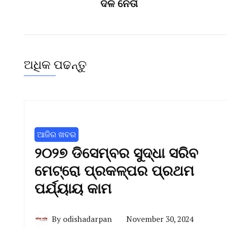
ଦଳ ନେତା
ଅଧିକ ପଢନ୍ତୁ
ଆଜିର ଖବର
୨୦୨୭ ଡିସେମ୍ବର ସୁଦ୍ଧା ସରିବ
ମେଟ୍ରୋ ପ୍ରକଳ୍ପର ପ୍ରଥମ
ପର୍ଯ୍ୟାୟ କାମ
By
odishadarpan
November 30, 2024