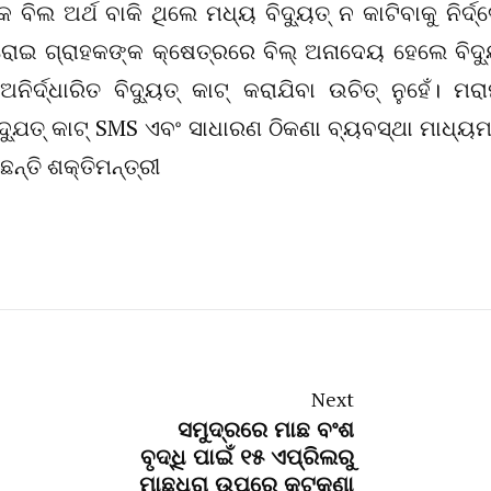
୍କ ବିଲ ଅର୍ଥ ବାକି ଥିଲେ ମଧ୍ୟ ବିଦ୍ୟୁତ୍ ନ କାଟିବାକୁ ନିର୍ଦ
ଘରୋଇ ଗ୍ରାହକଙ୍କ କ୍ଷେତ୍ରରେ ବିଲ୍ ଅନାଦେୟ ହେଲେ ବିଦ୍ୟ
ଅନିର୍ଦ୍ଧାରିତ ବିଦ୍ୟୁତ୍ କାଟ୍ କରାଯିବା ଉଚିତ୍ ନୁହେଁ। ମରା
୍ଯୁତ୍ କାଟ୍ SMS ଏବଂ ସାଧାରଣ ଠିକଣା ବ୍ୟବସ୍ଥା ମାଧ୍ୟ
୍ତି ଶକ୍ତିମନ୍ତ୍ରୀ
Next
ସମୁଦ୍ରରେ ମାଛ ବଂଶ
ବୃଦ୍ଧି ପାଇଁ ୧୫ ଏପ୍ରିଲରୁ
ମାଛଧରା ଉପରେ କଟକଣା