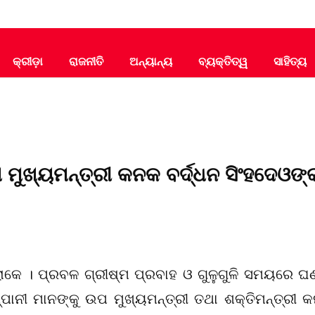
କ୍ରୀଡ଼ା
ରାଜନୀତି
ଅନ୍ୟାନ୍ୟ
ବ୍ୟକ୍ତିତ୍ୱ
ସାହିତ୍ୟ
ଉପ ମୁଖ୍ୟମନ୍ତ୍ରୀ କନକ ବର୍ଦ୍ଧନ ସିଂହଦେଓଙ୍
େ । ପ୍ରବଳ ଗ୍ରୀଷ୍ମ ପ୍ରବାହ ଓ ଗୁଳୁଗୁଳି ସମୟରେ ଘଣ
ମ୍ପାନୀ ମାନଙ୍କୁ ଉପ ମୁଖ୍ୟମନ୍ତ୍ରୀ ତଥା ଶକ୍ତିମନ୍ତ୍ରୀ 