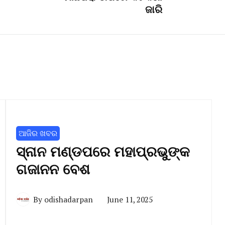
ଜାରି
ଆଜିର ଖବର
ସ୍ନାନ ମଣ୍ଡପରେ ମହାପ୍ରଭୁଙ୍କ
ଗଜାନନ ବେଶ
By
odishadarpan
June 11, 2025