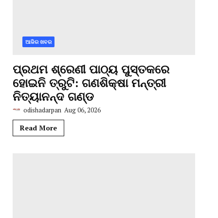
ଆଜିର ଖବର
ପ୍ରଥମ ଶ୍ରେଣୀ ପାଠ୍ୟ ପୁସ୍ତକରେ
ହୋଇନି ତ୍ରୁଟି: ଗଣଶିକ୍ଷା ମନ୍ତ୍ରୀ
ନିତ୍ୟାନନ୍ଦ ଗଣ୍ଡ
odishadarpan
Aug 06, 2026
Read More