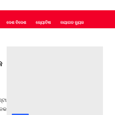
ଦେଶ ବିଦେଶ
ଜ୍ୟୋତିଷ
ନୟାଗଡ ନ୍ୟୁଜ
କ
୍ଟା
କନକ