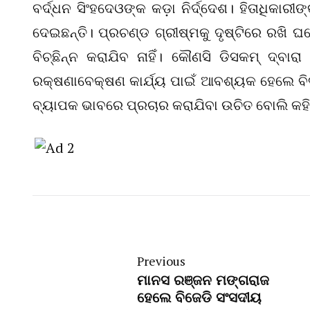
ବର୍ଦ୍ଧନ ସିଂହଦେଓଙ୍କ କଡ଼ା ନିର୍ଦ୍ଦେଶ। ହିତାଧିକାରୀଙ
ଦେଇଛନ୍ତି। ପ୍ରଚଣ୍ଡ ଗ୍ରୀଷ୍ମକୁ ଦୃଷ୍ଟିରେ ରଖି 
ବିଚ୍ଛିନ୍ନ କରାଯିବ ନାହିଁ। କୌଣସି ଡିସକମ୍ ଦ୍ବାରା 
ରକ୍ଷଣାବେକ୍ଷଣ କାର୍ଯ୍ୟ ପାଇଁ ଆବଶ୍ୟକ ହେଲେ ବିଦ
ବ୍ୟାପକ ଭାବରେ ପ୍ରଚାର କରାଯିବା ଉଚିତ ବୋଲି କହିଛନ
Previous
ମାନସ ରଞ୍ଜନ ମଙ୍ଗରାଜ
ହେଲେ ବିଜେଡି ସଂସଦୀୟ