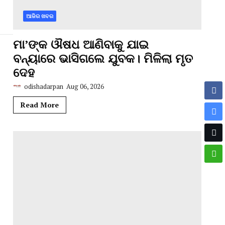
ଆଜିର ଖବର
ମା’ଙ୍କ ଔଷଧ ଆଣିବାକୁ ଯାଇ
ବନ୍ୟାରେ ଭାସିଗଲେ ଯୁବକ। ମିଳିଲା ମୃତ
ଦେହ
odishadarpan
Aug 06, 2026
Read More