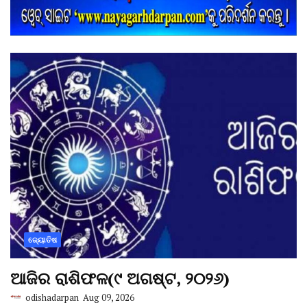
ଜ୍ୟୋତିଷ
ଆଜିର ରାଶିଫଳ(୯ ଅଗଷ୍ଟ, ୨୦୨୬)
odishadarpan
Aug 09, 2026