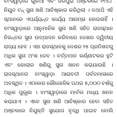
ବାଂସୱାଡ଼ାର ଭୁକିଆ ଏବଂ ଜଗପୁରା ଅଞ୍ଚଳରେ ୧୧୪.୮
ନିୟୁତ ଟନ୍ ସୁନା ଖଣି ଆବିଷ୍କାର କରିଥିଲା । ତଥାପି ଏହି
ସ୍ଥାନରେ ଏପର୍ଯ୍ୟନ୍ତ କାର୍ଯ୍ୟ ଆରମ୍ଭ ହୋଇନାହିଁ ।
ବାଂସୱାଡ଼ାରେ ଆନୁମାନିକ ସୁନା ଖଣି ସହିତ ରାଜସ୍ଥାନ
ନିରନ୍ତର ସୁନା ଉତ୍ପାଦନ କରିବାରେ ଦେଶର ଦ୍ୱିତୀୟ
ରାଜ୍ୟ ହେବ । ଏହା ରାଜସ୍ଥାନକୁ ଦେଶର ୨୫ ପ୍ରତିଶତରୁ
ଅଧିକ ସୁନା ଅଂଶ ଦେବ । ବର୍ତ୍ତମାନ କର୍ଣ୍ଣାଟକର ହୁଟି
ଏବଂ କୋଲାର ଖଣିରୁ ସୁନା ଖନନ କରାଯାଉଛି ।
ରାଜସ୍ଥାନର ବାଂସୱାଡ଼ା ଆରାବତୀ ପର୍ବତମାଳାରେ
ଅବସ୍ଥିତ । ଏଠାକାର ଭୌଗୋଳିକ ପଥର ୫,୦୦୦ ବର୍ଷରୁ
ଅଧିକ ପୁରୁଣା । ବାଂସୱାଡ଼ାରେ ମାର୍ବଲ ମଧ୍ୟ ଖନନ
କରାଯାଏ । ଏବେ ସୁନା ଖଣି ଆବିଷ୍କାର ହେବା ସହିତ
ଅଞ୍ଚଳରେ ନିଯୁକ୍ତି ସୁଯୋଗ ବୃଦ୍ଧି ପାଇବ ବୋଲି