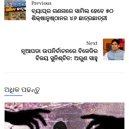
Previous
ବ୍ୟାଘ୍ର ଗଣନାରେ ସାମିଲ ହେବେ ୫୦
ଶିକ୍ଷାନୁଷ୍ଠାନର ୪୬ ଛାତ୍ରଛାତ୍ରୀ
Next
ନୂଆପଡା ଉପନିର୍ବାଚନରେ ବିଜେଡିର
ବିଜୟ ସୁନିଶ୍ଚିତ: ଅରୁଣ ସାହୁ
ଅଧିକ ପଢନ୍ତୁ