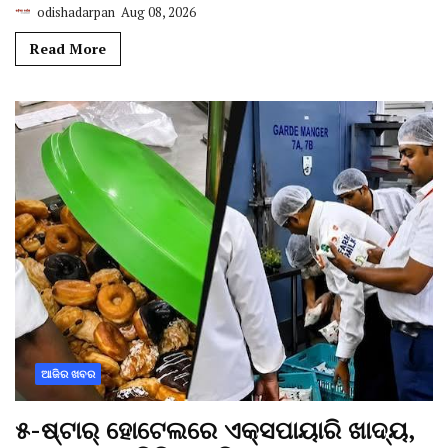
odishadarpan
Aug 08, 2026
Read More
ଆଜିର ଖବର
୫-ଷ୍ଟାର୍ ହୋଟେଲରେ ଏକ୍ସପାୟାରି ଖାଦ୍ୟ,