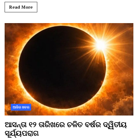
Read More
ଆଜିର ଖବର
ଆସନ୍ତା ୧୨ ତାରିଖରେ ଚଳିତ ବର୍ଷର ଦ୍ୱିତୀୟ
ସୂର୍ଯ୍ୟପରାଗ