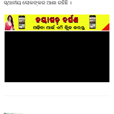
ସ୍ଥାନୀୟ ଲୋକଙ୍କର ଆଶା ରହିଛି ।