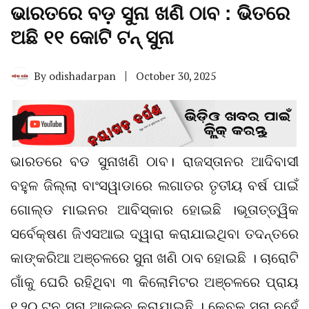
ଭାରତରେ ବଡ଼ ସୁନା ଖଣି ଠାବ : ଭିତରେ
ଅଛି ୧୧ କୋଟି ଟନ୍ ସୁନା
By
odishadarpan
October 30, 2025
ଭାରତରେ ବଡ ସୁନାଖଣି ଠାବ। ରାଜସ୍ତାନର ଆଦିବାସୀ
ବହୁଳ ଜିଲ୍ଲା ବାଂସୱାଡାରେ ଲଗାତର ତୃତୀୟ ବର୍ଷ ପାଇଁ
ଗୋଲ୍ଡ ମାଇନର ଆବିସ୍କାର ହୋଇଛି ।ଭୂତାତ୍ତ୍ୱିକ
ସର୍ବେକ୍ଷଣ ଜିଏସଆଇ ଦ୍ୱାରା କରାଯାଇଥିବା ତଦନ୍ତରେ
କାଙ୍କରିଆ ଅଞ୍ଚଳରେ ସୁନା ଖଣି ଠାବ ହୋଇଛି । ଚାରୋଟି
ଗାଁକୁ ଘେରି ରହିଥିବା ୩ କିଲୋମିଟର ଅଞ୍ଚଳରେ ପ୍ରାୟ
୧.୨୦ ଟନ ସୁନା ଆକଳନ କରାଯାଇଛି । କେବଳ ସୁନା ନୁହେଁ