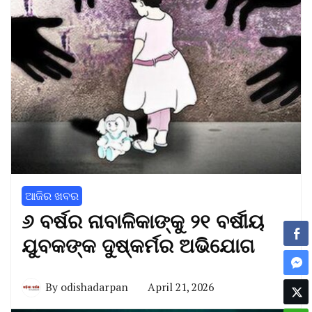
ଆଜିର ଖବର
୬ ବର୍ଷର ନାବାଳିକାଙ୍କୁ ୨୧ ବର୍ଷୀୟ
ଯୁବକଙ୍କ ଦୁଷ୍କର୍ମର ଅଭିଯୋଗ
By
odishadarpan
April 21, 2026