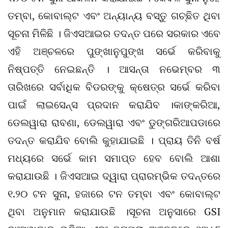
ତମ୍ବା, କୋବାଲ୍ଟ ଏବଂ ଅନ୍ୟାନ୍ୟ ବସ୍ତୁ ଗଚ୍ଛିତ ଥିବା
ସୂଚନା ମିଳିଛି । ଜିଏସଆଇର ତଦନ୍ତ ପରେ ସରକାର ଏବେ
ଏହି ଅଞ୍ଚଳରେ ପୁଙ୍ଖାନୁପୁଙ୍ଖ ସର୍ଭେ କରିବାକୁ
ନିଷ୍ପତ୍ତି ନେଇଛନ୍ତି । ଆସନ୍ତା ନଭେମ୍ବର ୩
ତାରିଖରେ ସର୍ବାଧିକ ବିଡରଙ୍କୁ କ୍ଷେତ୍ର ସର୍ଭେ କରିବା
ପାଇଁ ଲାଇସେନ୍ସ ପ୍ରଦାନ କରାଯିବ ।କାଙ୍କରିଆ,
ଡେଲୱାରା ରାବଣା, ଡେଲୱାରା ଏବଂ ଡୁଙ୍ଗରିଆପଡାରେ
ତଦନ୍ତ କରାଯିବ ବୋଲି କୁହାଯାଇଛି । ପ୍ରାୟ ତିନି ବର୍ଷ
ମଧ୍ୟରେ ସର୍ଭେ କାମ ସମାପ୍ତ ହେବ ବୋଲି ଆଶା
କରାଯାଉଛି । ଜିଏସଆଇ ଦ୍ୱାରା ପ୍ରାରମ୍ଭିକ ତଦନ୍ତରେ
୧.୨୦ ଟନ ସୁନା, ହଜାରେ ଟନ ତମ୍ବା ଏବଂ କୋବାଲ୍ଟ
ଥିବା ଅନୁମାନ କରାଯାଉଛି ।ସୂଚନା ଅନୁସାରେ GSI