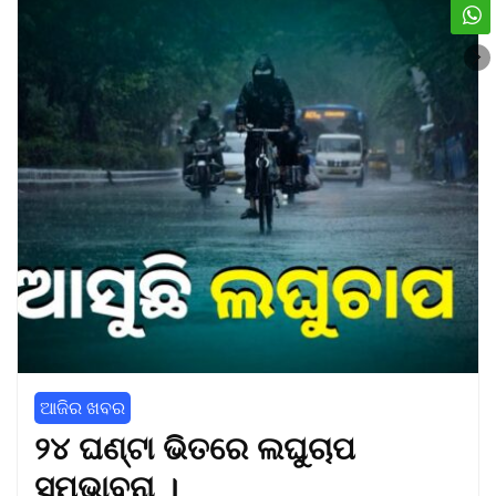
ଆଜିର ଖବର
୨୪ ଘଣ୍ଟା ଭିତରେ ଲଘୁଚାପ
ସମ୍ଭାବନା ।