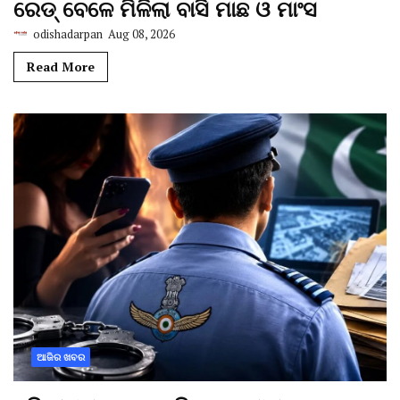
ରେଡ୍ ବେଳେ ମିଳିଲା ବାସି ମାଛ ଓ ମାଂସ
odishadarpan
Aug 08, 2026
Read More
ଆଜିର ଖବର