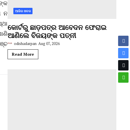
ଙ୍କ
ଆଜିର ଖବର
ା ନ
୍ଥା
କୋର୍ଟରୁ ଛାଡ଼ପତ୍ର ଆବେଦନ ଫେରାଇ
ାଣି
ଆଣିଲେ ବିଜୟଙ୍କ ପତ୍ନୀ
ଞ୍ଚ
odishadarpan
Aug 07, 2026
Read More