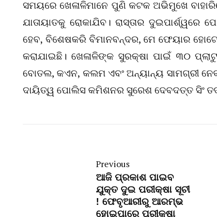
ସମୟରେ ଖେଳାଳିମାନେ ପୁଣି କଟକ ଅଭିମୁଖେ ବାହା
ଯାତାୟାତକୁ ରୋକାଯିବ। ରାସ୍ତାର ଦୁଇପାର୍ଶ୍ୱରେ 
ହେବ, ବିଶେଷକରି ବିମାନବନ୍ଦର, ମେ ଫେୟାର ହୋଟେଲ,
କରାଯାଇଛି। ଖେଳାଳିଙ୍କ ସୁରକ୍ଷା ପାଇଁ ୩୦ ପ୍ଲାଟ
ବୋତଲ, କଏନ, କଲମ ଏବଂ ଅନ୍ୟାନ୍ୟ ସାମଗ୍ରୀ ନେବାକ
ଦାୟିତ୍ୱ ପୋଲିସ କମିଶନର ସୁରେଶ ଦେବଦତ୍ତ ସିଂ ତଦ
Previous
ଆଜି ପ୍ରକାଶ ପାଇବ
ଯୁକ୍ତ ଦୁଇ ପରୀକ୍ଷା ସୂଚୀ
! ଫେବୃଆରୀରୁ ଆରମ୍ଭ
ହୋଇପାରେ ପରୀକ୍ଷା