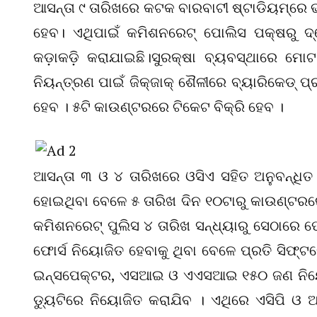
ଆସନ୍ତା ୯ ତାରିଖରେ କଟକ ବାରବାଟୀ ଷ୍ଟାଡିୟମ୍‌ରେ ଭ
ହେବ। ଏଥିପାଇଁ କମିଶନରେଟ୍‌ ପୋଲିସ ପକ୍ଷରୁ ଦ
କଡ଼ାକଡ଼ି କରାଯାଇଛି।ସୁରକ୍ଷା ବ୍ୟବସ୍ଥାରେ ମ
ନିୟନ୍ତ୍ରଣ ପାଇଁ ଜିକ୍ଜାକ୍ ଶୈଳୀରେ ବ୍ୟାରିକେଡ୍ ପ
ହେବ । ୫ଟି କାଉଣ୍ଟରରେ ଟିକେଟ ବିକ୍ରି ହେବ ।
ଆସନ୍ତା ୩ ଓ ୪ ତାରିଖରେ ଓସିଏ ସହିତ ଅନୁବନ୍ଧିତ ସଂ
ହୋଇଥିବା ବେଳେ ୫ ତାରିଖ ଦିନ ୧୦ଟାରୁ କାଉଣ୍ଟରରେ 
କମିଶନରେଟ୍ ପୁଲିସ ୪ ତାରିଖ ସନ୍ଧ୍ୟାରୁ ସେଠାରେ ଫ
ଫୋର୍ସ ନିୟୋଜିତ ହେବାକୁ ଥିବା ବେଳେ ପ୍ରତି ସିଫ୍ଟର
ଇନ୍ସପେକ୍ଟର, ଏସଆଇ ଓ ଏଏସଆଇ ୧୫୦ ଜଣ ନିୟୋଜ
ଡ୍ୟୁଟିରେ ନିୟୋଜିତ କରାଯିବ । ଏଥିରେ ଏସିପି ଓ 