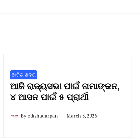
ଆଜିର ଖବର
ଆଜି ରାଜ୍ୟସଭା ପାଇଁ ନାମାଙ୍କନ,
୪ ଆସନ ପାଇଁ ୫ ପ୍ରାର୍ଥୀ
By
odishadarpan
March 5, 2026