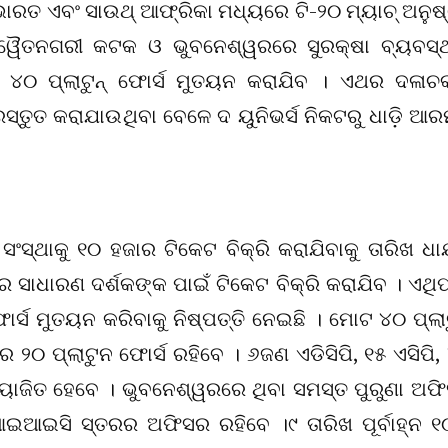
ାରତ ଏବଂ ସାଉଥ୍‌ ଆଫ୍ରିକା ମଧ୍ୟରେ ଟି-୨୦ ମ୍ୟାଚ୍‌ ଅନୁଷ୍
୍ୱୈତନଗରୀ କଟକ ଓ ଭୁବନେଶ୍ୱରରେ ସୁରକ୍ଷା ବ୍ୟବସ୍ଥ
ୋଟ ୪୦ ପ୍ଲାଟୁନ୍ ଫୋର୍ସ ମୁତୟନ କରାଯିବ । ଏଥର ଦଳାଚ
୍ରସ୍ତୁତ କରାଯାଉଥିବା ବେଳେ ଦ ୟୁନିଭର୍ସ ନିକଟରୁ ଧାଡ଼ି ଆର
ସ୍ଥାକୁ ୧୦ ହଜାର ଟିକେଟ ବିକ୍ରି କରାଯିବାକୁ ତାରିଖ ଧାର୍
ସାଧାରଣ ଦର୍ଶକଙ୍କ ପାଇଁ ଟିକେଟ ବିକ୍ରି କରାଯିବ । ଏଥିପ
ୋର୍ସ ମୁତୟନ କରିବାକୁ ନିଷ୍ପତ୍ତି ନେଇଛି । ମୋଟ ୪୦ ପ୍ଲା
େ ୨୦ ପ୍ଲାଟୁନ ଫୋର୍ସ ରହିବେ । ୬ଜଣ ଏଡିସିପି, ୧୫ ଏସିପି,
ିତ ହେବେ । ଭୁବନେଶ୍ୱରରେ ଥିବା ସମସ୍ତ ପୁରୁଣା ଅଫ
ଆଇଆଇସି ସ୍ତରର ଅଫିସର ରହିବେ ।୯ ତାରିଖ ପୂର୍ବାହ୍ନ ୧