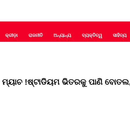
କ୍ରୀଡ଼ା
ରାଜନୀତି
ଅନ୍ୟାନ୍ୟ
ବ୍ୟକ୍ତିତ୍ୱ
ସାହିତ୍ୟ
ି ମ୍ୟାଚ !ଷ୍ଟାଡିୟମ ଭିତରକୁ ପାଣି ବୋତଲ