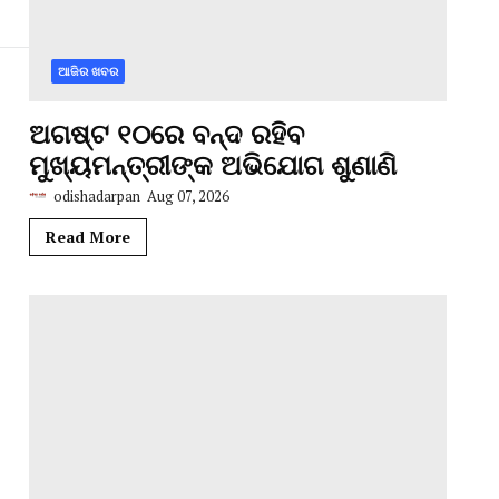
ଆଜିର ଖବର
ଅଗଷ୍ଟ ୧୦ରେ ବନ୍ଦ ରହିବ
ମୁଖ୍ୟମନ୍ତ୍ରୀଙ୍କ ଅଭିଯୋଗ ଶୁଣାଣି
odishadarpan
Aug 07, 2026
Read More