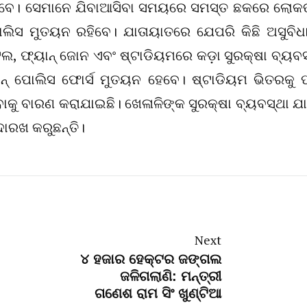
ରିବେ। ସେମାନେ ଯିବାଆସିବା ସମୟରେ ସମସ୍ତ ଛକରେ ଲୋକ
ପୋଲିସ ମୁତୟନ ରହିବେ। ଯାତାୟାତରେ ଯେପରି କିଛି ଅସୁବିଧ
 ଫ୍ୟାନ୍‌ ଜୋନ ଏବଂ ଷ୍ଟାଡିୟମରେ କଡ଼ା ସୁରକ୍ଷା ବ୍ୟବସ
ୁନ୍‌ ପୋଲିସ ଫୋର୍ସ ମୁତୟନ ହେବେ। ଷ୍ଟାଡିୟମ ଭିତରକୁ ପ
ୁ ବାରଣ କରାଯାଇଛି। ଖେଳାଳିଙ୍କ ସୁରକ୍ଷା ବ୍ୟବସ୍ଥା ଯା
ାରଖ କରୁଛନ୍ତି।
Next
୪ ହଜାର ହେକ୍ଟର ଜଙ୍ଗଲ
ଜଳିଗଲାଣି: ମନ୍ତ୍ରୀ
ଗଣେଶ ରାମ ସିଂ ଖୁଣ୍ଟିଆ