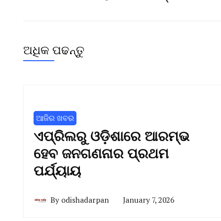
ଅଧିକ ପଢନ୍ତୁ
ଆଜିର ଖବର
ଏପ୍ରିଲରୁ ଓଡ଼ିଶାରେ ଆରମ୍ଭ
ହେବ ଜନଗଣନାର ପ୍ରଥମ
ପର୍ଯ୍ୟାୟ
By
odishadarpan
January 7, 2026