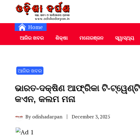
Daily Odia News
Nayagarh Darpan
Home
ଆଜିର ଖବର
ଶିକ୍ଷା
ମନୋରଞ୍ଜନ
ସ୍ୱାସ୍ଥ୍ୟ
ଆଜିର ଖବର
ଭାରତ-ଦକ୍ଷିଣ ଆଫ୍ରିକା ଟି-ଟ୍ୱେଣ୍ଟ
କଏନ, କଲମ ମନା
By
odishadarpan
December 3, 2025