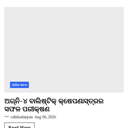
ଆଜିର ଖବର
ଅଗ୍ନି-୪ ବାଲିଷ୍ଟିକ୍ କ୍ଷେପଣାସ୍ତ୍ରର
ସଫଳ ପରୀକ୍ଷଣ
odishadarpan
Aug 06, 2026
Read More