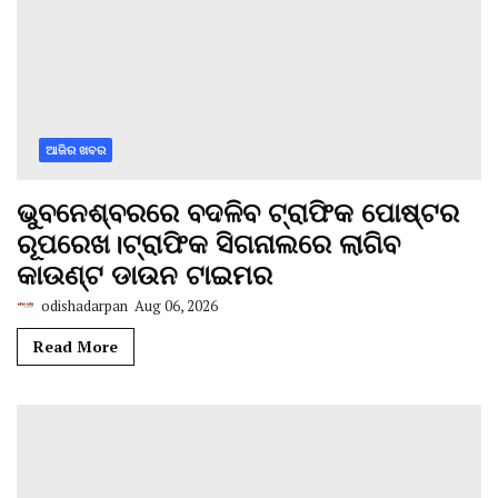
ଆଜିର ଖବର
ଭୁବନେଶ୍ବରରେ ବଦଳିବ ଟ୍ରାଫିକ ପୋଷ୍ଟର
ରୂପରେଖ।ଟ୍ରାଫିକ ସିଗନାଲରେ ଲାଗିବ
କାଉଣ୍ଟ ଡାଉନ ଟାଇମର
odishadarpan
Aug 06, 2026
Read More