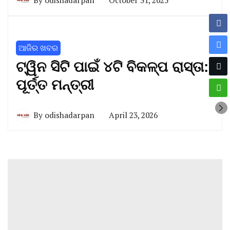
By
odishadarpan
October 31, 2025
ଆଜିର ଖବର
ଟ୍ୱିନ ସିଟି ପାଇଁ ୪ଟି ବିକଳ୍ପ ରାସ୍ତା:
ପୂର୍ତ୍ତ ମନ୍ତ୍ରୀ
By
odishadarpan
April 23, 2026