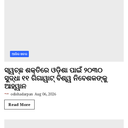
ଆଜିର ଖବର
ସ୍ୱଚ୍ଛ ଶକ୍ତିରେ ଓଡ଼ିଶା ପାଇଁ ୨୦୩୦
ସୁଦ୍ଧା ୧୧ ଗିଗାୱାଟ୍ ବିଶ୍ୱ ନିବେଶକଙ୍କୁ
ଆହ୍ୱାନ
odishadarpan
Aug 06, 2026
Read More