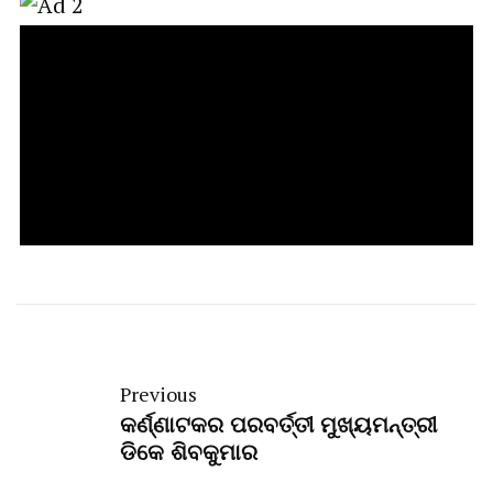
Previous
କର୍ଣ୍ଣାଟକର ପରବର୍ତ୍ତୀ ମୁଖ୍ୟମନ୍ତ୍ରୀ
ଡିକେ ଶିବକୁମାର