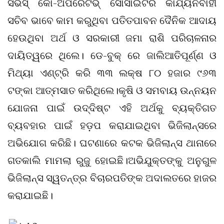
ସର୍ଭିସ୍ କୋ-ଅପରେଟିଭ୍ ସୋସାଇଟିର କାର୍ଯ୍ୟନିର୍ବାହୀ
ସଚିବ ଭାବେ କାମ କରୁଥିବା ପତିତପାବନ ଦୈନିକ ଆଦାୟ
ହେଉଥିବା ଅର୍ଥ ଓ ସରକାରୀ ଜମା ରାଶି ପରିଚାଳନାର
ଦାୟିତ୍ୱରେ ଥିଲେ। ଡେ-ବୁକ୍ ରେ ଜାଲିଆତିପୂର୍ଣ୍ଣ ଓ
ମିଥ୍ୟା ଏଣ୍ଟ୍ରି କରି ୩୩ ଲକ୍ଷ ୮୦ ହଜାର ୯୬୩
ଟଙ୍କା ଆତ୍ମସାତ କରିଥିଲେ।କୃଷି ଓ ସମବାୟ ଉନ୍ନୟନ
ଯୋଜନା ପାଇଁ ଉଦ୍ଦିଷ୍ଟ ଏହି ଅର୍ଥକୁ ବ୍ୟକ୍ତିଗତ
ବ୍ୟବହାର ପାଇଁ ହଡ଼ପ କରାଯାଇଥିବା ଭିଜିଲାନ୍ସରେ
ଅଭିଯୋଗ କରିଛି। ଘଟଣାରେ କଟକ ଭିଜିଲାନ୍ସ ଥାନାରେ
ଗତକାଲି ମାମଲା ରୁଜୁ ହୋଇଛି।ଅଭିଯୁକ୍ତଙ୍କୁ ଅନୁଗୁଳ
ଭିଜିଲାନ୍ସ ସ୍ୱତନ୍ତ୍ର ବିଚାରପତିଙ୍କ ଅଦାଲତରେ ହାଜର
କରାଯାଇଛି।