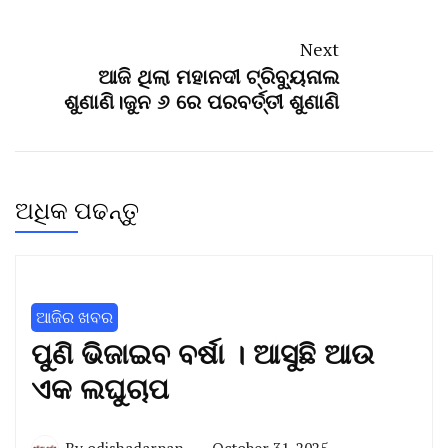
Next
ଆଜି ଥିଲା ମହାନଦୀ ଟ୍ରିବ୍ୟୁନାଲ
ଶୁଣାଣି।ଜୁନ ୬ ରେ ପରବର୍ତ୍ତୀ ଶୁଣାଣି
ଅଧିକ ପଢନ୍ତୁ
ଆଜିର ଖବର
ପୁଣି ଭିଜାଇବ ବର୍ଷା । ଆସୁଛି ଆଉ
ଏକ ଲଘୁଚାପ