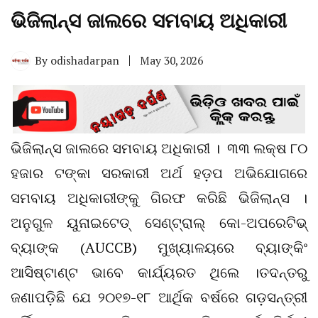
ଭିଜିଲାନ୍ସ ଜାଲରେ ସମବାୟ ଅଧିକାରୀ
By
odishadarpan
May 30, 2026
ଭିଜିଲାନ୍ସ ଜାଲରେ ସମବାୟ ଅଧିକାରୀ । ୩୩ ଲକ୍ଷ ୮୦
ହଜାର ଟଙ୍କା ସରକାରୀ ଅର୍ଥ ହଡ଼ପ ଅଭିଯୋଗରେ
ସମବାୟ ଅଧିକାରୀଙ୍କୁ ଗିରଫ କରିଛି ଭିଜିଲାନ୍ସ ।
ଅନୁଗୁଳ ୟୁନାଇଟେଡ୍ ସେଣ୍ଟ୍ରାଲ୍ କୋ-ଅପରେଟିଭ୍
ବ୍ୟାଙ୍କ (AUCCB) ମୁଖ୍ୟାଳୟରେ ବ୍ୟାଙ୍କିଂ
ଆସିଷ୍ଟାଣ୍ଟ ଭାବେ କାର୍ଯ୍ୟରତ ଥିଲେ ।ତଦନ୍ତରୁ
ଜଣାପଡ଼ିଛି ଯେ ୨୦୧୭-୧୮ ଆର୍ଥିକ ବର୍ଷରେ ଗଡ଼ସନ୍ତ୍ରୀ