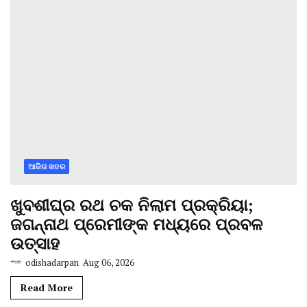
ଆଜିର ଖବର
ଖୁବଶୀଘ୍ର ରଥ ଚକ ନିଲାମ ପ୍ରକ୍ରିୟା;
ଜଗନ୍ନାଥ ପ୍ରେମୀଙ୍କ ମଧ୍ୟରେ ପ୍ରବଳ
ଉତ୍ସାହ
odishadarpan
Aug 06, 2026
Read More