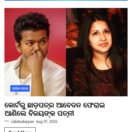
ଆଜିର ଖବର
କୋର୍ଟରୁ ଛାଡ଼ପତ୍ର ଆବେଦନ ଫେରାଇ
ଆଣିଲେ ବିଜୟଙ୍କ ପତ୍ନୀ
odishadarpan
Aug 07, 2026