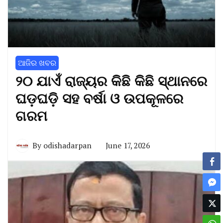
ଆଜିର ଖବର
୨୦ ଯାଏଁ ରାଜ୍ୟର କିଛି କିଛି ସ୍ଥାନରେ
ଘଡ଼ଘଡ଼ି ସହ ବର୍ଷା ଓ ଉପକୂଳରେ
ଗରମ
By
odishadarpan
June 17, 2026