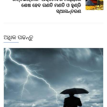
ଶେଷ ହେବ ଗଣତି ମଣତି ଓ ହୁଣ୍ଡି
ସ୍ଥାନାନ୍ତରଣ
ଅଧିକ ପଢନ୍ତୁ