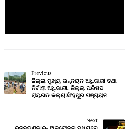
Previous
ଜିଲ୍ଲା ମୁଖ୍ୟ ଉନ୍ନୟନ ଅଧିକାରୀ ତଥା
ନିର୍ବାହୀ ଅଧିକାରୀ, ଜିଲ୍ଲା ପରିଷଦ
ରାୟଗଡ କଲ୍ୟାସିଂହପୁର ପଞ୍ଚାୟତ
Next
ରତ୍ନଭଣ୍ଡାର- ଅକ୍ଟୋବର ମଧ୍ୟରେ