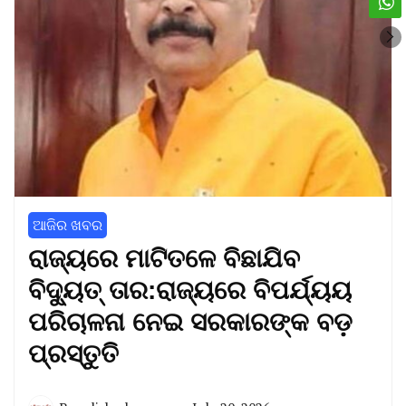
ଆଜିର ଖବର
ରାଜ୍ୟରେ ମାଟିତଳେ ବିଛାଯିବ
ବିଦ୍ୟୁତ୍ ତାର:ରାଜ୍ୟରେ ବିପର୍ଯ୍ୟୟ
ପରିଚାଳନା ନେଇ ସରକାରଙ୍କ ବଡ଼
ପ୍ରସ୍ତୁତି