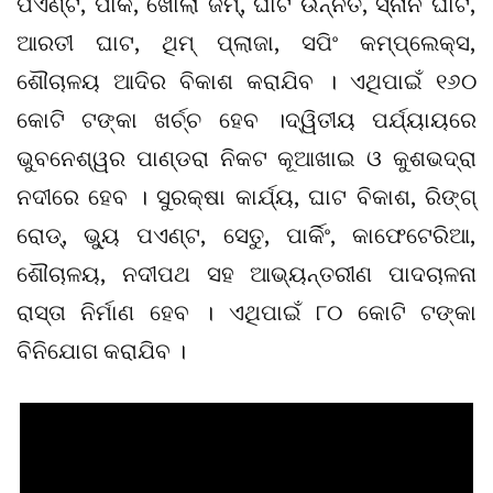
ପଏଣ୍ଟ, ପାର୍କ, ଖୋଲା ଜିମ୍, ଘାଟ ଉନ୍ନତି, ସ୍ନାନ ଘାଟ,
ଆରତୀ ଘାଟ, ଥିମ୍ ପ୍ଲାଜା, ସପିଂ କମ୍ପ୍ଲେକ୍ସ,
ଶୌଚାଳୟ ଆଦିର ବିକାଶ କରାଯିବ । ଏଥିପାଇଁ ୧୬୦
କୋଟି ଟଙ୍କା ଖର୍ଚ୍ଚ ହେବ ।ଦ୍ୱିତୀୟ ପର୍ଯ୍ୟାୟରେ
ଭୁବନେଶ୍ୱର ପାଣ୍ଡରା ନିକଟ କୂଆଖାଇ ଓ କୁଶଭଦ୍ରା
ନଦୀରେ ହେବ । ସୁରକ୍ଷା କାର୍ଯ୍ୟ, ଘାଟ ବିକାଶ, ରିଙ୍ଗ୍
ରୋଡ୍, ଭ୍ୟୁ ପଏଣ୍ଟ, ସେତୁ, ପାର୍କିଂ, କାଫେଟେରିଆ,
ଶୌଚାଳୟ, ନଦୀପଥ ସହ ଆଭ୍ୟନ୍ତରୀଣ ପାଦଚାଳନା
ରାସ୍ତା ନିର୍ମାଣ ହେବ । ଏଥିପାଇଁ ୮୦ କୋଟି ଟଙ୍କା
ବିନିଯୋଗ କରାଯିବ ।