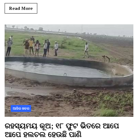
Read More
ଆଜିର ଖବର
ରହସ୍ୟମୟ କୂଅ; ୧୮ ଫୁଟ ଭିତରେ ଆପେ
ଆପେ ହଲଚଲ ହେଉଛି ପାଣି