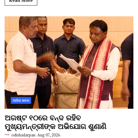
Read More
ଆଜିର ଖବର
ଅଗଷ୍ଟ ୧୦ରେ ବନ୍ଦ ରହିବ
ମୁଖ୍ୟମନ୍ତ୍ରୀଙ୍କ ଅଭିଯୋଗ ଶୁଣାଣି
odishadarpan
Aug 07, 2026