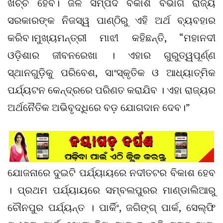
ଖର୍ଚ୍ଚ ହେବ। ଜଳ ସମ୍ପଦ ବିକାଶ ବିଭାଗ ରାଜ୍ୟ
ସରକାରଙ୍କ ନିଜସ୍ୱ ପାଣ୍ଠିରୁ ଏହି ଅର୍ଥ ବ୍ୟବହାର
କରିବ।ମୁଖ୍ୟମନ୍ତ୍ରୀ ମାଝୀ କହିଛନ୍ତି, “ମହାନଦୀ
ଓଡ଼ିଶାର ଜୀବନରେଖା । ଏହାର ଗୁରୁତ୍ୱପୂର୍ଣ୍ଣ
ସ୍ଥାନଗୁଡ଼ିକୁ ପରିବେଶ, ସାଂସ୍କୃତିକ ଓ ଆଧ୍ୟାତ୍ମିକ
ପର୍ଯ୍ୟଟନ କେନ୍ଦ୍ରରେ ପରିଣତ କରାଯିବ । ଏହା ରାଜ୍ୟର
ଅର୍ଥନୈତିକ ଅଭିବୃଦ୍ଧିରେ ବଡ଼ ଯୋଗଦାନ ଦେବ।”
ଯୋଜନାରେ ଦୁଇଟି ପର୍ଯ୍ୟାୟରେ ନଦୀତଟର ବିକାଶ ହେବ
। ପ୍ରଥମ ପର୍ଯ୍ୟାୟରେ ସମ୍ବଲପୁରର ମାଣ୍ଡାଲିଆରୁ
ଚୌନପୁର ପର୍ଯ୍ୟନ୍ତ । ପାର୍କିଂ, ଜଗିଙ୍ଗ୍ ପାର୍କ, ସେଲ୍ଫି