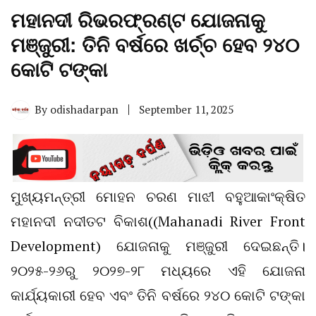
ମହାନଦୀ ରିଭରଫ୍ରଣ୍ଟ ଯୋଜନାକୁ
ମଞ୍ଜୁରୀ: ତିନି ବର୍ଷରେ ଖର୍ଚ୍ଚ ହେବ ୨୪୦
କୋଟି ଟଙ୍କା
By
odishadarpan
September 11, 2025
ମୁଖ୍ୟମନ୍ତ୍ରୀ ମୋହନ ଚରଣ ମାଝୀ ବହୁଆକାଂକ୍ଷିତ
ମହାନଦୀ ନଦୀତଟ ବିକାଶ((Mahanadi River Front
Development) ଯୋଜନାକୁ ମଞ୍ଜୁରୀ ଦେଇଛନ୍ତି।
୨୦୨୫-୨୬ରୁ ୨୦୨୭-୨୮ ମଧ୍ୟରେ ଏହି ଯୋଜନା
କାର୍ଯ୍ୟକାରୀ ହେବ ଏବଂ ତିନି ବର୍ଷରେ ୨୪୦ କୋଟି ଟଙ୍କା