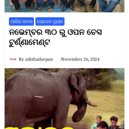
ଆଜିର ଖବର
ନୟାଗଡ ନ୍ୟୁଜ
ନଭେମ୍ବର ୩୦ ରୁ ଓପନ ଚେସ
ଟୁର୍ଣ୍ଣାମେଣ୍ଟ
By
odishadarpan
November 26, 2024