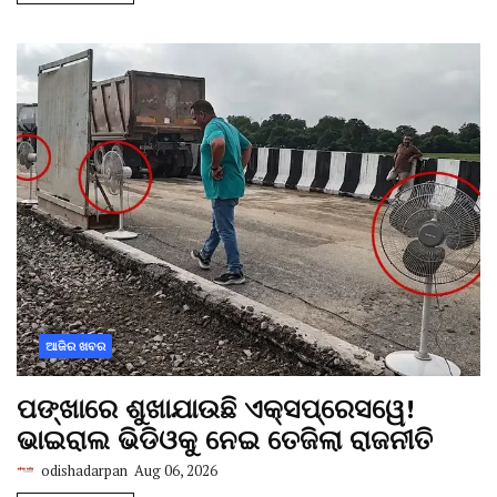
ଆଜିର ଖବର
ପଙ୍ଖାରେ ଶୁଖାଯାଉଛି ଏକ୍ସପ୍ରେସୱେ!
ଭାଇରାଲ ଭିଡିଓକୁ ନେଇ ତେଜିଲା ରାଜନୀତି
odishadarpan
Aug 06, 2026