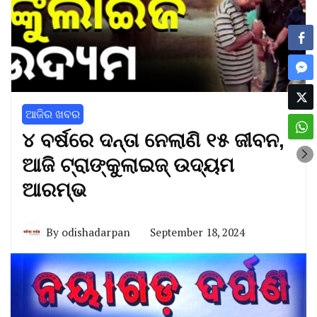
ଆଜିର ଖବର
୪ ବର୍ଷରେ ଦନ୍ତା ନେଲାଣି ୧୫ ଜୀବନ,
ଆଜି ଟ୍ରାଙ୍କୁଲାଇଜ୍‌ ଉଦ୍ୟମ
ଆରମ୍ଭ
By
odishadarpan
September 18, 2024