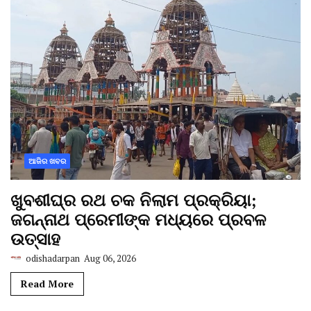
ଆଜିର ଖବର
ଖୁବଶୀଘ୍ର ରଥ ଚକ ନିଲାମ ପ୍ରକ୍ରିୟା;
ଜଗନ୍ନାଥ ପ୍ରେମୀଙ୍କ ମଧ୍ୟରେ ପ୍ରବଳ
ଉତ୍ସାହ
odishadarpan
Aug 06, 2026
Read More