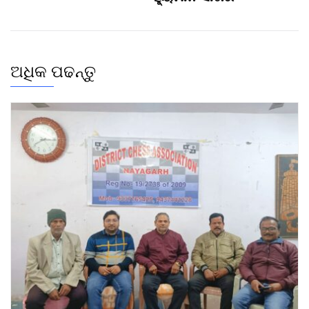
ଅଧିକ ପଢନ୍ତୁ