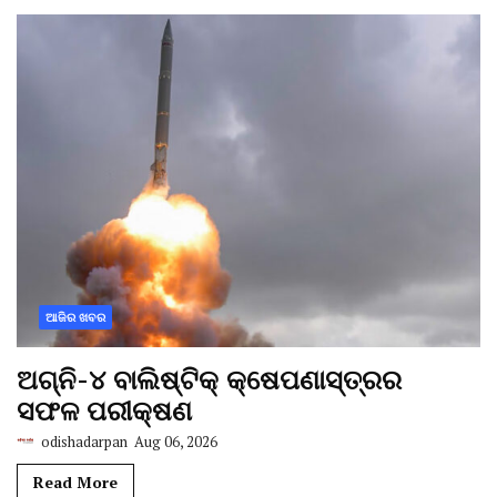
ଆଜିର ଖବର
ଅଗ୍ନି-୪ ବାଲିଷ୍ଟିକ୍ କ୍ଷେପଣାସ୍ତ୍ରର
ସଫଳ ପରୀକ୍ଷଣ
odishadarpan
Aug 06, 2026
Read More