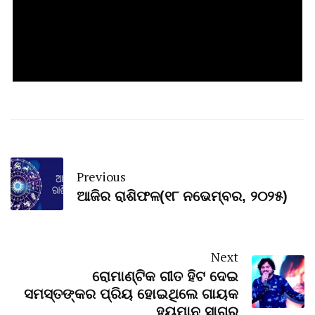
Previous
ଆଜିର ରାଶିଫଳ(୧୮ ନଭେମ୍ବର, ୨୦୨୫)
Next
ରୋମାଣ୍ଟିକ ଗୀତ ହିଟ ଦେଇ
ସମସ୍ତଙ୍କର ପ୍ରିୟ ହୋଇଥିଲେ ଗାୟକ
ହ୍ୟୁମାନ ସାଗର