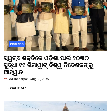
ଆଜିର ଖବର
ସ୍ୱଚ୍ଛ ଶକ୍ତିରେ ଓଡ଼ିଶା ପାଇଁ ୨୦୩୦
ସୁଦ୍ଧା ୧୧ ଗିଗାୱାଟ୍ ବିଶ୍ୱ ନିବେଶକଙ୍କୁ
ଆହ୍ୱାନ
odishadarpan
Aug 06, 2026
Read More