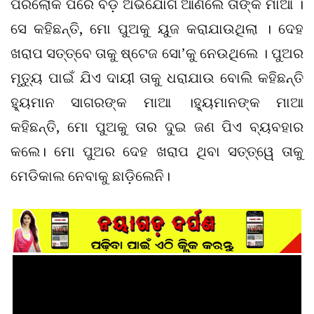
ପରଲୋକ ପରେ ବଡ଼ ଅଭିଯୋଗ ଆଣିଲେ ତାଙ୍କ ମାଆ ।
ସେ କହିଛନ୍ତି, ମୋ ପୁଅକୁ ୟୁଜ କରାଯାଉଥିଲା । ଦେହ
ଖରାପ ସତ୍ତ୍ବେ ତାକୁ ଷ୍ଟେଜ ସୋ’କୁ ନେଉଥିଲେ । ପୁଅର
ମୃତ୍ୟୁ ପାଇଁ ଯିଏ ଦାୟୀ ତାକୁ ଧରାଯାଉ ବୋଲି କହିଛନ୍ତି
ହ୍ୟୁମାନ ସାଗରଙ୍କ ମାଆ ।ହ୍ୟୁମାନଙ୍କ ମାଆ
କହିଛନ୍ତି, ମୋ ପୁଅକୁ ତାର ଦୁଇ ଜଣ ପିଏ ବ୍ୟବହାର
କଲେ। ମୋ ପୁଅର ଦେହ ଖରାପ ଥିବା ସତ୍ତ୍ୱେ ତାକୁ
ମେଡିକାଲ ନେବାକୁ ଛାଡ଼ିଲେନି।