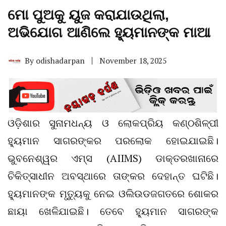
ମୋ ପୁଅକୁ ୟୁଜ କରାଯାଉଥିଲା,
ଅଭିଯୋଗ ଆଣିଲେ ହ୍ୟୁମାନଙ୍କ ମାଆ
By
odishadarpan
November 18, 2025
ଓଡ଼ିଶାର ସୁନାମଧନ୍ୟ ଓ ଲୋକପ୍ରିୟ କଣ୍ଠଶିଳ୍ପୀ
ହ୍ୟୁମାନ ସାଗରଙ୍କର ପରଲୋକ ହୋଇଯାଇଛି।
ଭୁବନେଶ୍ୱର ଏମ୍ସ (AIIMS) ଡାକ୍ତରଖାନାରେ
ଚିକିତ୍ସାଧୀନ ଅବସ୍ଥାରେ ତାଙ୍କର ଦେହାନ୍ତ ଘଟିଛି।
ହ୍ୟୁମାନଙ୍କ ମୃତ୍ୟୁକୁ ନେଇ ଓଲିଉଡଜଗତରେ ଶୋକର
ଛାୟା ଖେଳିଯାଇଛି। ତେବେ ହ୍ୟୁମାନ ସାଗରଙ୍କ