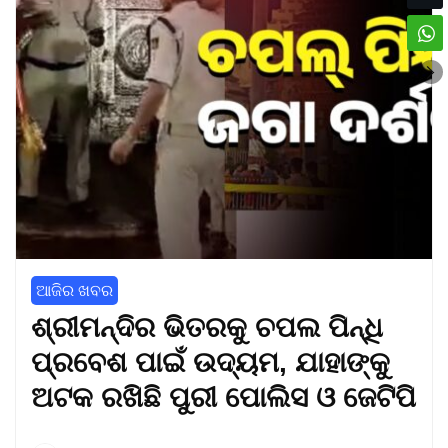
ଆଜିର ଖବର
ଶ୍ରୀମନ୍ଦିର ଭିତରକୁ ଚପଲ ପିନ୍ଧି
ପ୍ରବେଶ ପାଇଁ ଉଦ୍ୟମ, ଯାହାଙ୍କୁ
ଅଟକ ରଖିଛି ପୁରୀ ପୋଲିସ ଓ ଜେଟିପି