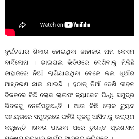
ଦୁର୍ଘଟଣାର ଶିକାର ହୋଇଥିବା ଜାହାଜର ନାମ କେଏମ
ବାର୍ସିଲୋନା । ଭାଇରାଲ ଭିଡିଓରେ ଦେଖିବାକୁ ମିଳିଛି
ଜାହାଜରେ ନିଆଁ ଲାଗିଯାଇଥିବା ବେଳେ କଳା ଧୂଆଁର
ଆସ୍ତରଣ ଛାଇ ଯାଇଛି । ହଠାତ୍ ନିଆଁ ଦେଖି ଜୀବନ
ବିକଳରେ କିଛି ଲୋକ ଲାଇଫ ଜ୍ୟାକେଟ ପିନ୍ଧି ସମୁଦ୍ର
ଭିତରକୁ ଡେଇଁପଡୁଛନ୍ତି । ଆଉ କିଛି ଲୋକ ଟ୍ୟୁବ
ସହାୟତାରେ ସମୁଦ୍ରରେ ପହଁରି କୂଳକୁ ଆସିବାକୁ ଉଦ୍ୟମ
କରୁଛନ୍ତି ।ଖବର ପାଇବା ପରେ ତୁରନ୍ତ ପ୍ରଶାସନ
ପକ୍ଷରୁ ଉଦ୍ଧାର କାର୍ଯ୍ୟ ଆରମ୍ଭ କରିଥିଲେ ।