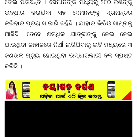
ଡେଇଁ ପଡ଼ିଛନ୍ତି । ସେମାନଙ୍କ ମଧ୍ୟରୁ ୨୮୦ ଜଣଙ୍କୁ
ଉଦ୍ଧାର କରାଯିବା ସହ ସେମାନଙ୍କୁ ସ୍ତାନାନ୍ତର
କରିବାର ପ୍ରୟାସ ଜାରି ରହିଛି । ଯାହାର ଭିଡିଓ ସାମ୍ନାକୁ
ଆସିଛି ।ତେବେ ଶତାଧିକ ଯାତ୍ରୀଙ୍କୁ ନେଇ ନେଇ
ଯାଉଥିବା ଜାହାଜରେ ନିଆଁ ଲାଗିଯିବାରୁ ଇତି ମଧ୍ୟରେ ୩
ଜଣଙ୍କ ମୃତ୍ୟୁ ହୋଇଥିବା ଉଦ୍ଧାରକାରୀ ଦଳ ସ୍ପଷ୍ଟ
କରିଛି ।