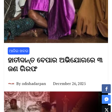
ଆଜିର ଖବର
ହାତୀଦାନ୍ତ ବେପାର ଅଭିଯୋଗରେ ୩
ଜଣ ଗିରଫ
By
odishadarpan
December 26, 2025