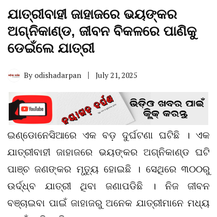
ଯାତ୍ରୀବାହୀ ଜାହାଜରେ ଭୟଙ୍କର
ଅଗ୍ନିକାଣ୍ଡ, ଜୀବନ ବିକଳରେ ପାଣିକୁ
ଡେଇଁଲେ ଯାତ୍ରୀ
By
odishadarpan
July 21, 2025
ଇଣ୍ଡୋନେସିଆରେ ଏକ ବଡ଼ ଦୁର୍ଘଟଣା ଘଟିଛି । ଏକ
ଯାତ୍ରୀବାହୀ ଜାହାଜରେ ଭୟଙ୍କର ଅଗ୍ନିକାଣ୍ଡ ଘଟି
ପାଞ୍ଚ ଜଣଙ୍କର ମୃତ୍ୟୁ ହୋଇଛି । ସେଥିରେ ୩୦୦ରୁ
ଉର୍ଦ୍ଧ୍ବ ଯାତ୍ରୀ ଥିବା ଜଣାପଡିଛି । ନିଜ ଜୀବନ
ବଞ୍ଚାଇବା ପାଇଁ ଜାହାଜରୁ ଅନେକ ଯାତ୍ରୀମାନେ ମଧ୍ୟ