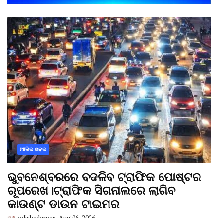
ଆଜିର ଖବର
ଭୁବନେଶ୍ବରରେ ବଦଳିବ ଟ୍ରାଫିକ ପୋଷ୍ଟର
ରୂପରେଖ।ଟ୍ରାଫିକ ସିଗନାଲରେ ଲାଗିବ
କାଉଣ୍ଟ ଡାଉନ ଟାଇମର
odishadarpan
Aug 06, 2026