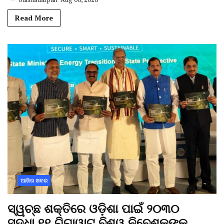
Read More
ଆଜିର ଖବର
ସ୍ୱଚ୍ଛ ଶକ୍ତିରେ ଓଡ଼ିଶା ପାଇଁ ୨୦୩୦
ସୁଦ୍ଧା ୧୧ ଗିଗାୱାଟ୍ ବିଶ୍ୱ ନିବେଶକଙ୍କୁ