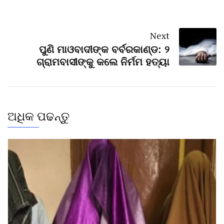
Next
ପୁଣି ମାଓବାଦୀଙ୍କ ବର୍ବରକାଣ୍ଡ: ୨
ଗ୍ରାମବାସୀଙ୍କୁ କଲେ ନିର୍ମମ ହତ୍ୟା
ଅଧିକ ପଢନ୍ତୁ