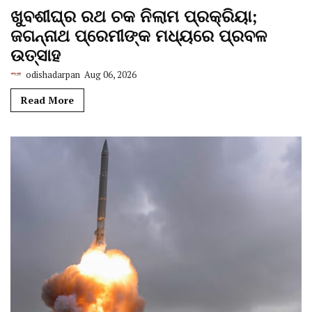
ଖୁବଶୀଘ୍ର ରଥ ଚକ ନିଲାମ ପ୍ରକ୍ରିୟା;
ଜଗନ୍ନାଥ ପ୍ରେମୀଙ୍କ ମଧ୍ୟରେ ପ୍ରବଳ
ଉତ୍ସାହ
odishadarpan
Aug 06, 2026
Read More