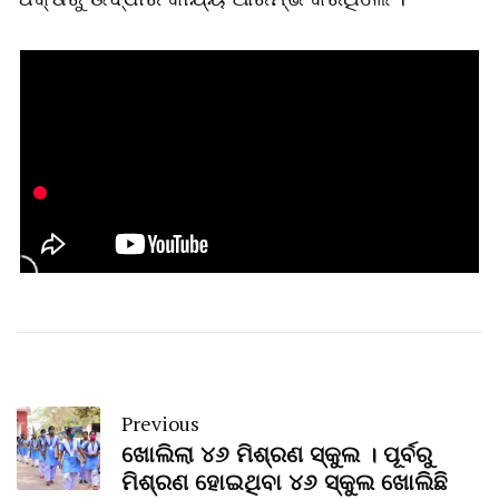
Previous
ଖୋଲିଲା ୪୬ ମିଶ୍ରଣ ସ୍କୁଲ । ପୂର୍ବରୁ
ମିଶ୍ରଣ ହୋଇଥିବା ୪୬ ସ୍କୁଲ ଖୋଲିଛି