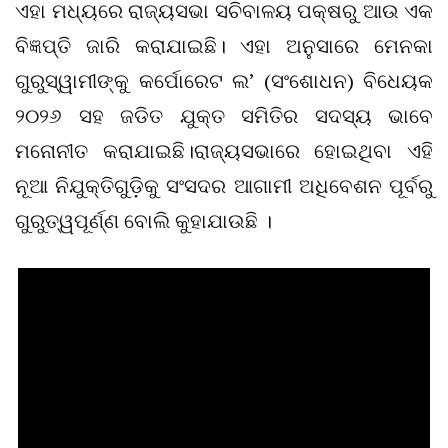
ଏହା ମଧ୍ୟରେ ରାଜ୍ୟସଭା ସଚିବାଳୟ ପକ୍ଷରୁ ଆଉ ଏକ
ବିଜ୍ଞପ୍ତି ଜାରି କରାଯାଇଛି। ଏହା ଅନୁସାରେ ମେନକା
ଗୁରୁସ୍ୱାମୀଙ୍କୁ କର୍ପୋରେଟ ଲ’ (ସଂଶୋଧନ) ବିଧେୟକ
୨୦୨୬ ସହ ଜଡିତ ଯୁକ୍ତ ସମିତିର ସଦସ୍ୟ ଭାବେ
ମନୋନୀତ କରାଯାଇଛି।ରାଜ୍ୟସଭାରେ ହୋଇଥିବା ଏହି
ନୂଆ ନିଯୁକ୍ତିଗୁଡ଼ିକୁ ସଂସଦର ଆଗାମୀ ଅଧିବେଶନ ପୂର୍ବରୁ
ଗୁରୁତ୍ୱପୂର୍ଣ୍ଣ ବୋଲି କୁହାଯାଉଛି ।