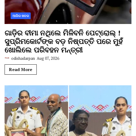
ଆଜିର ଖବର
ଗାଡ଼ିର ବୀମା ନଥିଲେ ମିଳିବନି ପେଟ୍ରୋଲ୍ !
ସୁପ୍ରିମକୋର୍ଟଙ୍କ ବଡ଼ ନିଷ୍ପତ୍ତି ପରେ ମୁହଁ
ଖୋଲିଲେ ପରିବହନ ମନ୍ତ୍ରୀ
odishadarpan
Aug 07, 2026
Read More