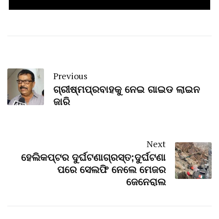
Previous
ଗ୍ରୀଷ୍ମପ୍ରବାହକୁ ନେଇ ଗାଇଡ ଲାଇନ
ଜାରି
Next
ହେଲିକପ୍ଟର ଦୁର୍ଘଟଣାଗ୍ରସ୍ତ;ଦୁର୍ଘଟଣା
ପରେ ସେଲଫି ନେଲେ ମେଜର
ଜେନେରାଲ