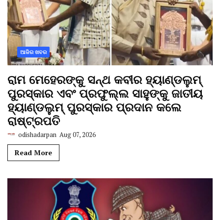
ଆଜିର ଖବର
ରାମ ମେହେରଙ୍କୁ ସନ୍ଥ କବୀର ହ୍ୟାଣ୍ଡଲୁମ୍
ପୁରସ୍କାର ଏବଂ ପ୍ରଫୁଲ୍ଲ ସାହୁଙ୍କୁ ଜାତୀୟ
ହ୍ୟାଣ୍ଡଲୁମ୍ ପୁରସ୍କାର ପ୍ରଦାନ କଲେ
ରାଷ୍ଟ୍ରପତି
odishadarpan
Aug 07, 2026
Read More