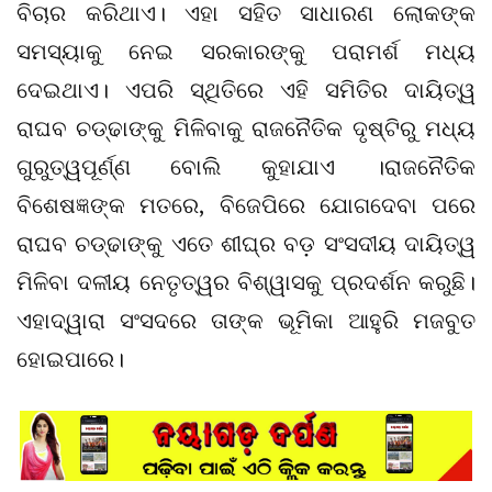
ବିଚାର କରିଥାଏ। ଏହା ସହିତ ସାଧାରଣ ଲୋକଙ୍କ
ସମସ୍ୟାକୁ ନେଇ ସରକାରଙ୍କୁ ପରାମର୍ଶ ମଧ୍ୟ
ଦେଇଥାଏ। ଏପରି ସ୍ଥିତିରେ ଏହି ସମିତିର ଦାୟିତ୍ୱ
ରାଘବ ଚଡ୍ଢାଙ୍କୁ ମିଳିବାକୁ ରାଜନୈତିକ ଦୃଷ୍ଟିରୁ ମଧ୍ୟ
ଗୁରୁତ୍ୱପୂର୍ଣ୍ଣ ବୋଲି କୁହାଯାଏ ।ରାଜନୈତିକ
ବିଶେଷଜ୍ଞଙ୍କ ମତରେ, ବିଜେପିରେ ଯୋଗଦେବା ପରେ
ରାଘବ ଚଡ୍ଢାଙ୍କୁ ଏତେ ଶୀଘ୍ର ବଡ଼ ସଂସଦୀୟ ଦାୟିତ୍ୱ
ମିଳିବା ଦଳୀୟ ନେତୃତ୍ୱର ବିଶ୍ୱାସକୁ ପ୍ରଦର୍ଶନ କରୁଛି।
ଏହାଦ୍ୱାରା ସଂସଦରେ ତାଙ୍କ ଭୂମିକା ଆହୁରି ମଜବୁତ
ହୋଇପାରେ।