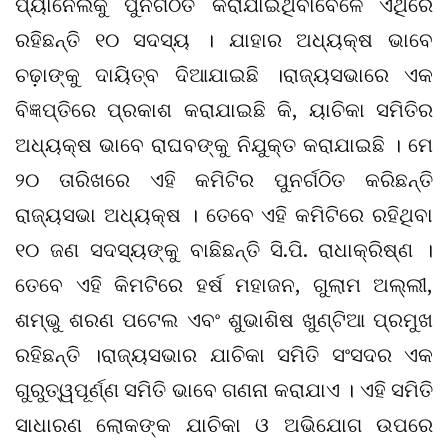
ପ୍ୟାନେଲକୁ ପୁନର୍ଗଠିତ କରାଯାଇଥିବାବେଳେ ଏଥିରେ
ରହିଛନ୍ତି ୧୦ ସଦସ୍ୟ । ଯାହାର ଅଧ୍ୟକ୍ଷ ଭାବେ
ଚଢ଼ାଙ୍କୁ ଦାୟିତ୍ବ ଦିଆଯାଇଛି ।ରାଜ୍ୟସଭାରେ ଏକ
ବିଜ୍ଞପ୍ତିରେ ପ୍ରକାଶ କରାଯାଇଛି କି, ୟାଚିକା ସମିତିର
ଅଧ୍ୟକ୍ଷ ଭାବେ ରାଘବଙ୍କୁ ନିଯୁକ୍ତ କରାଯାଇଛି । ମେ
୨୦ ତାରିଖରେ ଏହି କମିଟିର ପୁନର୍ଗଠିତ କରିଛନ୍ତି
ରାଜ୍ୟସଭା ଅଧ୍ୟକ୍ଷ । ତେବେ ଏହି କମିଟିରେ ରହିଥିବା
୧୦ ଜଣ ସଦସ୍ୟଙ୍କୁ ବାଛିଛନ୍ତି ସି.ପି. ରାଧାକ୍ରିଷ୍ଣ ।
ତେବେ ଏହି କିମଟିରେ ହର୍ଷ ମହାଜନ, ଗୁଲାମ ଅଲ୍ଲୀ,
ଶମ୍ଭୁ ଶରଣ ପଟେଲ ଏବଂ ଶୁଭାଶିଷ ଖୁଣ୍ଟିଆ ପ୍ରମୁଖ
ରହିଛନ୍ତି ।ରାଜ୍ୟସଭାର ଯାଚିକା ସମିତି ସଂସଦର ଏକ
ଗୁରୁତ୍ୱପୂର୍ଣ୍ଣ ସମିତି ଭାବେ ଗଣନା କରାଯାଏ । ଏହି ସମିତି
ସାଧାରଣ ଲୋକଙ୍କ ଯାଚିକା ଓ ଅଭିଯୋଗ ଉପରେ