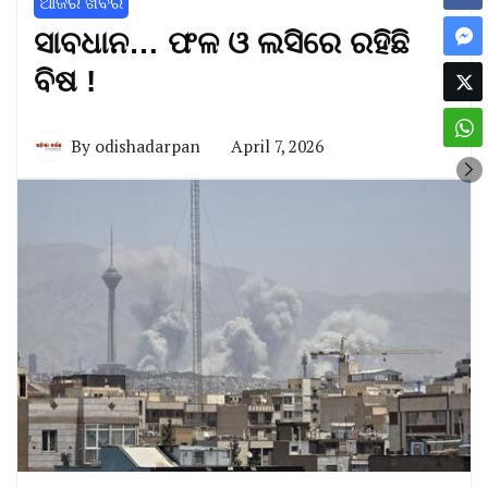
ଆଜିର ଖବର
ସାବଧାନ… ଫଳ ଓ ଲସିରେ ରହିଛି
ବିଷ !
By
odishadarpan
April 7, 2026