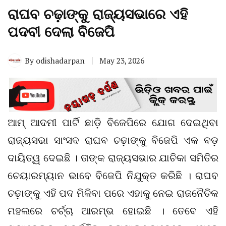
ରାଘବ ଚଢ଼ାଙ୍କୁ ରାଜ୍ୟସଭାରେ ଏହି
ପଦବୀ ଦେଲା ବିଜେପି
By
odishadarpan
May 23, 2026
ଆମ୍ ଆଦମୀ ପାର୍ଟି ଛାଡ଼ି ବିଜେପିରେ ଯୋଗ ଦେଇଥିବା
ରାଜ୍ୟସଭା ସାଂସଦ ରାଘବ ଚଢ଼ାଙ୍କୁ ବିଜେପି ଏକ ବଡ଼
ଦାୟିତ୍ୱ ଦେଇଛି । ତାଙ୍କ ରାଜ୍ୟସଭାର ଯାଚିକା ସମିତିର
ଚେୟାରମ୍ୟାନ ଭାବେ ବିଜେପି ନିଯୁକ୍ତ କରିଛି । ରାଘବ
ଚଢ଼ାଙ୍କୁ ଏହି ପଦ ମିଳିବା ପରେ ଏହାକୁ ନେଇ ରାଜନୈତିକ
ମହଲରେ ଚର୍ଚ୍ଚା ଆରମ୍ଭ ହୋଇଛି । ତେବେ ଏହି