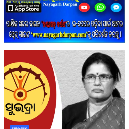
ଆଜିର ଖବର