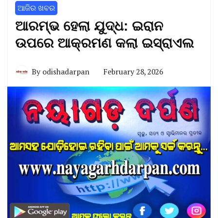
ଆଜିର ଖବର
ଆରମ୍ଭ ହେଲା ଯୁଦ୍ଧ: ଇରାନ
ଉପରେ ଆକ୍ରମଣ କଲା ଇସ୍ରାଏଲ
By
odishadarpan
February 28, 2026