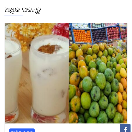
ଅଧିକ ପଢନ୍ତୁ