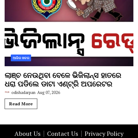
ଆଜିର ଖବର
ଲାଞ୍ଚ ନେଉଥିବା ବେଳେ ଭିଜିଲାନ୍ସ ହାତରେ
ଧରା ପଡିଲେ ଡାଟା ଏଣ୍ଟ୍ରି ଅପରେଟର
odishadarpan
Aug 07, 2026
Read More
About Us
Contact Us
Privacy Policy