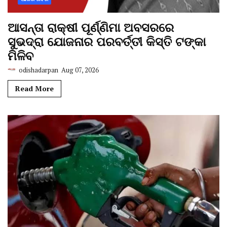
ଆସନ୍ତା ରାକ୍ଷୀ ପୂର୍ଣ୍ଣିମା ଅବସରରେ
ସୁଭଦ୍ରା ଯୋଜନାର ପରବର୍ତ୍ତୀ କିସ୍ତି ଟଙ୍କା
ମିଳିବ
odishadarpan
Aug 07, 2026
Read More