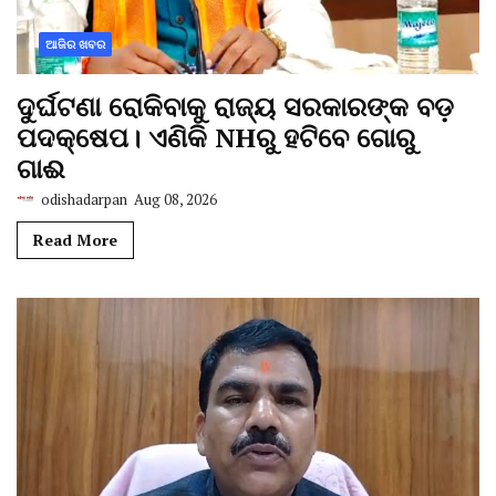
ଆଜିର ଖବର
ଦୁର୍ଘଟଣା ରୋକିବାକୁ ରାଜ୍ୟ ସରକାରଙ୍କ ବଡ଼
ପଦକ୍ଷେପ। ଏଣିକି NHରୁ ହଟିବେ ଗୋରୁ
ଗାଈ
odishadarpan
Aug 08, 2026
Read More