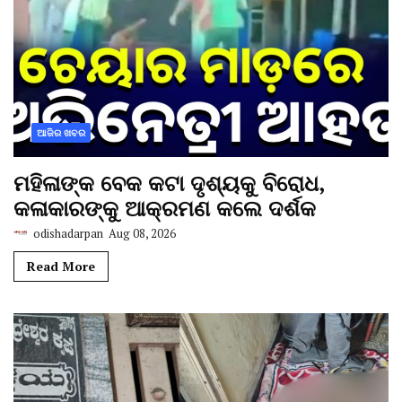
ଆଜିର ଖବର
ମହିଳାଙ୍କ ବେକ କଟା ଦୃଶ୍ୟକୁ ବିରୋଧ,
କଳାକାରଙ୍କୁ ଆକ୍ରମଣ କଲେ ଦର୍ଶକ
odishadarpan
Aug 08, 2026
Read More