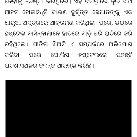
ଦେବାକୁ ଚେଷ୍ଟା କରିଥିଲେ। ଏହି ଝଗଡ଼ାରେ ଦୁଇ ଝିଅ
ଆହତ ହୋଇଛନ୍ତି କାରଣ ଦୁର୍ବୃତ୍ତ ସେମାନଙ୍କୁ ଏକ
ଧାରୁଆ ଅସ୍ତ୍ରରେ ଆକ୍ରମଣ କରିଥିଲା। ପରେ, ଭୟରେ
ହଷ୍ଟେଲ ବାସିନ୍ଦାମାନେ ହାତରେ ବାଡ଼ି ଧରି ରାତିରେ ଜଗି
ରହିଥିଲେ। ପୀଡିତା ଝିଅଟି ଏ ସମ୍ପର୍କରେ ଅଭିଯୋଗ
କରିବା ପରେ ପୋଲିସ ହଷ୍ଟେଲରେ ପହଞ୍ଚି
ଘଟଣାସ୍ଥଳର ତଦନ୍ତ ଆରମ୍ଭ କରିଛି।