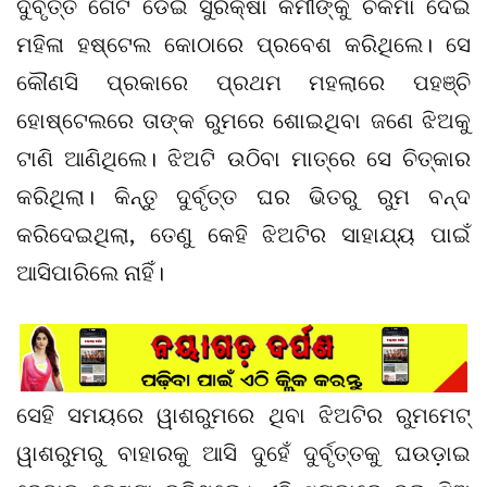
ଦୁର୍ବୃତ୍ତ ଗେଟ ଡେଇଁ ସୁରକ୍ଷା କର୍ମୀଙ୍କୁ ଚକମା ଦେଇ
ମହିଳା ହଷ୍ଟେଲ କୋଠାରେ ପ୍ରବେଶ କରିଥିଲେ। ସେ
କୌଣସି ପ୍ରକାରେ ପ୍ରଥମ ମହଲାରେ ପହଞ୍ଚି
ହୋଷ୍ଟେଲରେ ତାଙ୍କ ରୁମରେ ଶୋଇଥିବା ଜଣେ ଝିଅକୁ
ଟାଣି ଆଣିଥିଲେ। ଝିଅଟି ଉଠିବା ମାତ୍ରେ ସେ ଚିତ୍କାର
କରିଥିଲା। କିନ୍ତୁ ଦୁର୍ବୃତ୍ତ ଘର ଭିତରୁ ରୁମ ବନ୍ଦ
କରିଦେଇଥିଲା, ତେଣୁ କେହି ଝିଅଟିର ସାହାଯ୍ୟ ପାଇଁ
ଆସିପାରିଲେ ନାହିଁ।
ସେହି ସମୟରେ ୱାଶରୁମରେ ଥିବା ଝିଅଟିର ରୁମମେଟ୍
ୱାଶରୁମରୁ ବାହାରକୁ ଆସି ଦୁହେଁ ଦୁର୍ବୃତ୍ତକୁ ଘଉଡ଼ାଇ