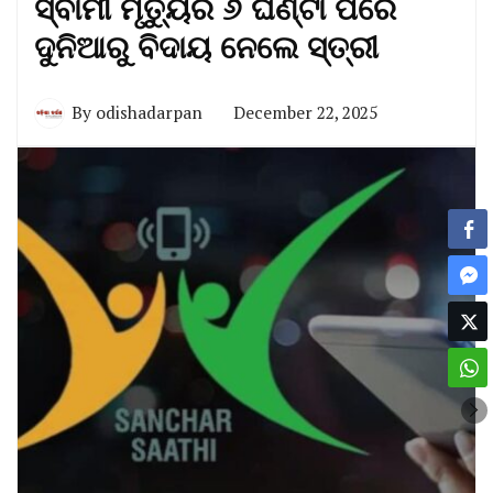
ସ୍ବାମୀ ମୃତ୍ୟୁର ୬ ଘଣ୍ଟା ପରେ
ଦୁନିଆରୁ ବିଦାୟ ନେଲେ ସ୍ତ୍ରୀ
By
odishadarpan
December 22, 2025