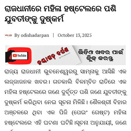
ରାଜଧାନୀରେ ମହିଳା ହଷ୍ଟେଲରେ ପଶି
ଯୁବତୀଙ୍କୁ ଦୁଷ୍କର୍ମ
By
odishadarpan
October 13, 2025
ରାଜ୍ୟ ରାଜଧାନୀ ଭୁବନେଶ୍ୱରରୁ ସାମ୍ନାକୁ ଆସିଛି ଏକ
ଲଜ୍ଜାଜନକ ଖବର। ଗତକାଲି ବିଳମ୍ବିତ ରାତିରେ ଏକ
ମହିଳା ହଷ୍ଟେଲରେ ଜଣେ ଦୁର୍ବୃତ୍ତ ପଶି ଜଣେ ଯୁବତୀଙ୍କୁ
ଦୁଷ୍କର୍ମ କରିଥିବା ନେଇ ସୂଚନା ମିଳିଛି। ଶୈଳଶ୍ରୀ ବିହାର
ଅଞ୍ଚଳରେ ଥିବା ଏକ ପିଜି (ପେଇଂ ଗେଷ୍ଟ) ମହିଳା
ହଷ୍ଟେଲରେ ଏହି ଘଟଣା ଘଟିଛି।ସୂଚନା ଅନୁଯାୟୀ, ଜଣେ