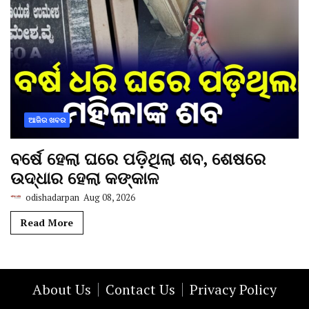
ଆଜିର ଖବର
ବର୍ଷେ ହେଲା ଘରେ ପଡ଼ିଥିଲା ଶବ, ଶେଷରେ
ଉଦ୍ଧାର ହେଲା କଙ୍କାଳ
odishadarpan
Aug 08, 2026
Read More
About Us
Contact Us
Privacy Policy