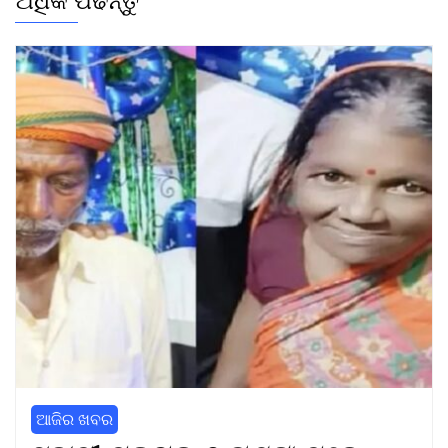
ଅଧିକ ପଢନ୍ତୁ
ଆଜିର ଖବର