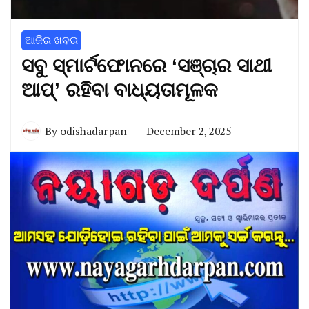
ଆଜିର ଖବର
ସବୁ ସ୍ମାର୍ଟଫୋନରେ ‘ସଞ୍ଚାର ସାଥୀ
ଆପ୍‌’ ରହିବା ବାଧ୍ୟତାମୂଳକ
By
odishadarpan
December 2, 2025