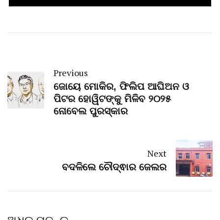
Previous
ଜୋୟେ ମୋକିର, ଫିଲିପ ଆଘିଅନ ଓ
ପିଟର ହୋୱିଟଙ୍କୁ ମିଳିବ ୨୦୨୫
ନୋବେଲ ପୁରସ୍କାର
Next
ବଦଳିଲେ ଚୌଦ୍ଵାର ଜେଲର