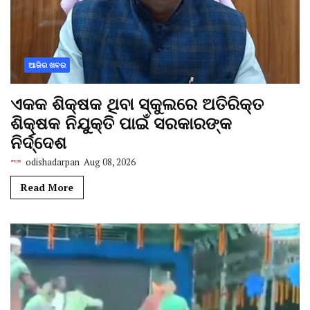
ଆଜିର ଖବର
ଏକକ ଶିକ୍ଷକ ଥିବା ସ୍କୁଲରେ ଅତିରିକ୍ତ
ଶିକ୍ଷକ ନିଯୁକ୍ତି ପାଇଁ ସରକାରଙ୍କ
ନିର୍ଦ୍ଦେଶ
odishadarpan
Aug 08, 2026
Read More