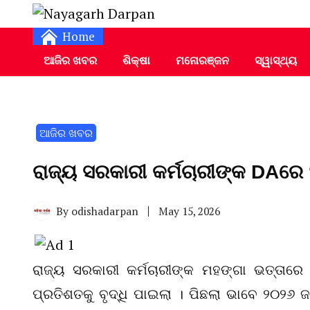
Daily Odia News
Nayagarh Darpan
Home
ଆଜିର ଖବର
ଶିକ୍ଷା
ମନୋରଞ୍ଜନ
ସ୍ୱାସ୍ଥ୍ୟ
ଆଜିର ଖବର
ରାଜ୍ୟ ସରକାରୀ କର୍ମଚାରୀଙ୍କ DAରେ ୨
By
odishadarpan
May 15, 2026
ରାଜ୍ୟ ସରକାରୀ କର୍ମଚାରୀଙ୍କ ମହଙ୍ଗା ଭତ୍ତାରେ
ପ୍ରତିଶତକୁ ବୃଦ୍ଧି ପାଇଲା । ପିଛଲା ଭାବେ ୨୦୨୬ 