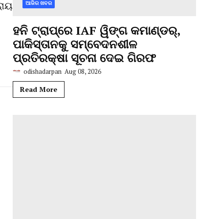
ରାୟ
ଆଜିର ଖବର
ହନି ଟ୍ରାପ୍‌ରେ IAF ୱିଙ୍ଗ କମାଣ୍ଡର୍,
ପାକିସ୍ତାନକୁ ସମ୍ବେଦନଶୀଳ
ପ୍ରତିରକ୍ଷା ସୂଚନା ଦେଇ ଗିରଫ
odishadarpan
Aug 08, 2026
Read More