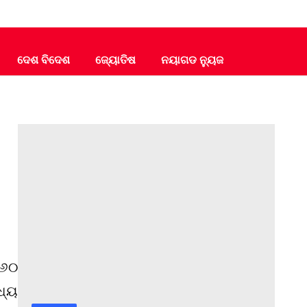
ଦେଶ ବିଦେଶ
ଜ୍ୟୋତିଷ
ନୟାଗଡ ନ୍ୟୁଜ
 ୬୦
ଧ୍ୟ