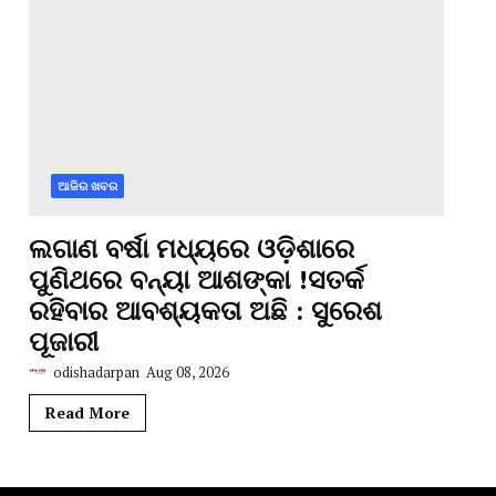
ଆଜିର ଖବର
ଲଗାଣ ବର୍ଷା ମଧ୍ୟରେ ଓଡ଼ିଶାରେ
ପୁଣିଥରେ ବନ୍ୟା ଆଶଙ୍କା !ସତର୍କ
ରହିବାର ଆବଶ୍ୟକତା ଅଛି : ସୁରେଶ
ପୂଜାରୀ
odishadarpan
Aug 08, 2026
Read More