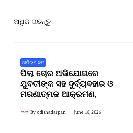
ଅଧିକ ପଢନ୍ତୁ
ଆଜିର ଖବର
ପିଲା ଚୋର ଅଭିଯୋଗରେ
ଯୁବତୀଙ୍କ ସହ ଦୁର୍ବ୍ୟବହାର ଓ
ମରଣାତ୍ମକ ଆକ୍ରମଣ,
By
odishadarpan
June 18, 2026