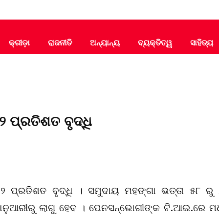
କ୍ରୀଡ଼ା
ରାଜନୀତି
ଅନ୍ୟାନ୍ୟ
ବ୍ୟକ୍ତିତ୍ୱ
ସାହିତ୍ୟ
 ପ୍ରତିଶତ ବୃଦ୍ଧି
 ୨ ପ୍ରତିଶତ ବୃଦ୍ଧି । ସମୁଦାୟ ମହଙ୍ଗା ଭତ୍ତା ୫୮ ରୁ
ଜାନୁଆରୀରୁ ଲାଗୁ ହେବ । ପେନସନ୍‌ଭୋଗୀଙ୍କ ଟି.ଆଇ.ରେ ମ