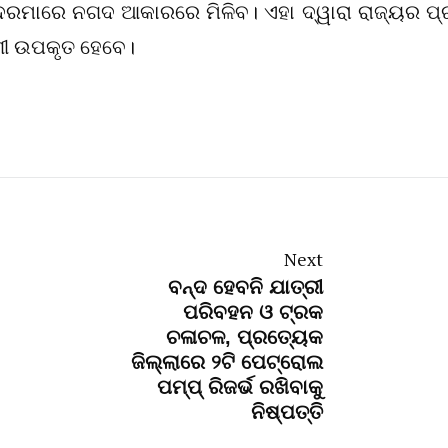
ାସ ଦରମାରେ ନଗଦ ଆକାରରେ ମିଳିବ। ଏହା ଦ୍ୱାରା ରାଜ୍ୟର ପ୍
ଗୀ ଉପକୃତ ହେବେ।
Next
ବନ୍ଦ ହେବନି ଯାତ୍ରୀ
ପରିବହନ ଓ ଟ୍ରକ
ଚଳାଚଳ, ପ୍ରତ୍ୟେକ
ଜିଲ୍ଲାରେ ୨ଟି ପେଟ୍ରୋଲ
ପମ୍ପ୍‌ ରିଜର୍ଭ ରଖିବାକୁ
ନିଷ୍ପତ୍ତି