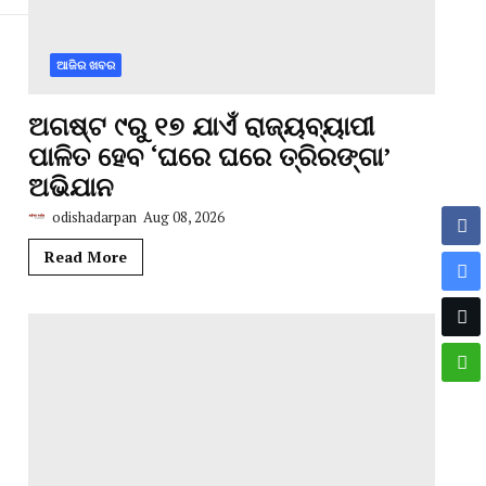
ଆଜିର ଖବର
ଅଗଷ୍ଟ ୯ରୁ ୧୭ ଯାଏଁ ରାଜ୍ୟବ୍ୟାପୀ
ପାଳିତ ହେବ ‘ଘରେ ଘରେ ତ୍ରିରଙ୍ଗା’
ଅଭିଯାନ
odishadarpan
Aug 08, 2026
Read More