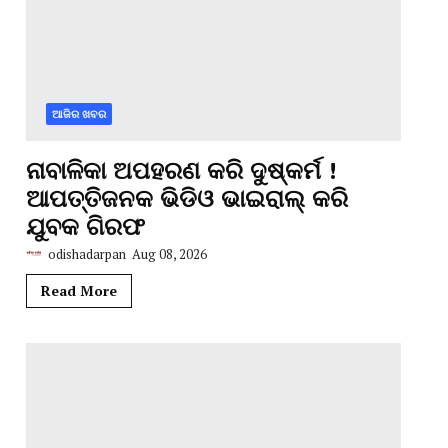
ଆଜିର ଖବର
ନାବାଳିକା ଅପହରଣ କରି ଦୁଷ୍କର୍ମ !
ଆପତ୍ତିଜନକ ଭିଡିଓ ଭାଇରାଲ୍ କରି
ଯୁବକ ଗିରଫ
odishadarpan
Aug 08, 2026
Read More