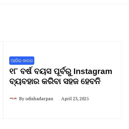
ଆଜିର ଖବର
୧୮ ବର୍ଷ ବୟସ ପୂର୍ବରୁ Instagram
ବ୍ୟବହାର କରିବା ସହଜ ହେବନି
By
odishadarpan
April 23, 2025