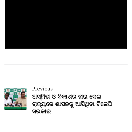
Previous
ଅସ୍ମିତା ଓ ବିକାଶର ନାରା ଦେଇ
ରାଜ୍ୟରେ ଶାସନକୁ ଆସିଥିବା ବିଜେପି
ସରକାର