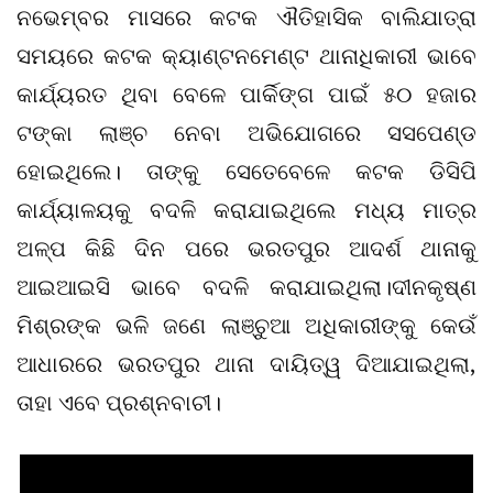
ନଭେମ୍ବର ମାସରେ କଟକ ଐତିହାସିକ ବାଲିଯାତ୍ରା
ସମୟରେ କଟକ କ୍ୟାଣ୍ଟନମେଣ୍ଟ ଥାନାଧିକାରୀ ଭାବେ
କାର୍ଯ୍ୟରତ ଥିବା ବେଳେ ପାର୍କିଙ୍ଗ ପାଇଁ ୫୦ ହଜାର
ଟଙ୍କା ଲାଞ୍ଚ ନେବା ଅଭିଯୋଗରେ ସସପେଣ୍ଡ
ହୋଇଥିଲେ। ତାଙ୍କୁ ସେତେବେଳେ କଟକ ଡିସିପି
କାର୍ଯ୍ୟାଳୟକୁ ବଦଳି କରାଯାଇଥିଲେ ମଧ୍ୟ ମାତ୍ର
ଅଳ୍ପ କିଛି ଦିନ ପରେ ଭରତପୁର ଆଦର୍ଶ ଥାନାକୁ
ଆଇଆଇସି ଭାବେ ବଦଳି କରାଯାଇଥିଲା।ଦୀନକୃଷ୍ଣ
ମିଶ୍ରଙ୍କ ଭଳି ଜଣେ ଲାଞ୍ଚୁଆ ଅଧିକାରୀଙ୍କୁ କେଉଁ
ଆଧାରରେ ଭରତପୁର ଥାନା ଦାୟିତ୍ୱ ଦିଆଯାଇଥିଲା,
ତାହା ଏବେ ପ୍ରଶ୍ନବାଚୀ।