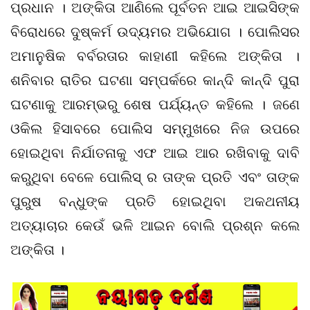
ପ୍ରଧାନ । ଅଙ୍କିତା ଆଣିଲେ ପୂର୍ବତନ ଆଇ ଆଇସିଙ୍କ
ବିରୋଧରେ ଦୁଷ୍କର୍ମ ଉଦ୍ୟମର ଅଭିଯୋଗ । ପୋଲିସର
ଅମାନୁଷିକ ବର୍ବରତାର କାହାଣୀ କହିଲେ ଅଙ୍କିତା ।
ଶନିବାର ରାତିର ଘଟଣା ସମ୍ପର୍କରେ କାନ୍ଦି କାନ୍ଦି ପୁରା
ଘଟଣାକୁ ଆରମ୍ଭରୁ ଶେଷ ପର୍ଯ୍ୟନ୍ତ କହିଲେ । ଜଣେ
ଓକିଲ ହିସାବରେ ପୋଲିସ ସମ୍ମୁଖରେ ନିଜ ଉପରେ
ହୋଇଥିବା ନିର୍ଯାତନାକୁ ଏଫ ଆଇ ଆର ରଖିବାକୁ ଦାବି
କରୁଥିବା ବେଳେ ପୋଲିସ୍ ର ତାଙ୍କ ପ୍ରତି ଏବଂ ତାଙ୍କ
ପୁରୁଷ ବନ୍ଧୁଙ୍କ ପ୍ରତି ହୋଇଥିବା ଅକଥନୀୟ
ଅତ୍ୟାଚାର କେଉଁ ଭଳି ଆଇନ ବୋଲି ପ୍ରଶ୍ନ କଲେ
ଅଙ୍କିତା ।