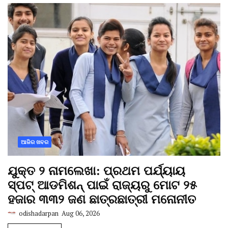
ଆଜିର ଖବର
ଯୁକ୍ତ ୨ ନାମଲେଖା: ପ୍ରଥମ ପର୍ଯ୍ୟାୟ
ସ୍ପଟ୍ ଆଡମିଶନ୍ ପାଇଁ ରାଜ୍ୟରୁ ମୋଟ ୨୫
ହଜାର ୩୩୨ ଜଣ ଛାତ୍ରଛାତ୍ରୀ ମନୋନୀତ
odishadarpan
Aug 06, 2026