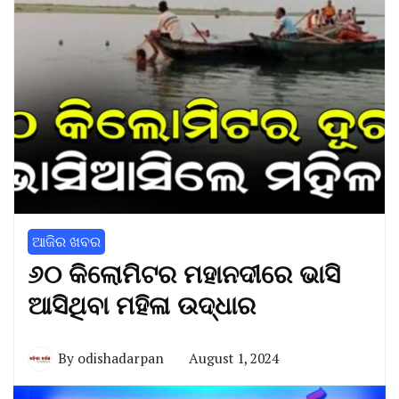
ଆଜିର ଖବର
୬୦ କିଲୋମିଟର ମହାନଦୀରେ ଭାସି
ଆସିଥିବା ମହିଳା ଉଦ୍ଧାର
By
odishadarpan
August 1, 2024