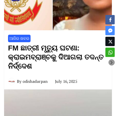
ଆଜିର ଖବର
FM ଛାତ୍ରୀ ମୃତ୍ୟୁ ଘଟଣା:
କ୍ରାଇମବ୍ରାଞ୍ଚକୁ ଦିଆଗଲା ତଦନ୍ତ
ନିର୍ଦ୍ଦେଶ
By
odishadarpan
July 16, 2025