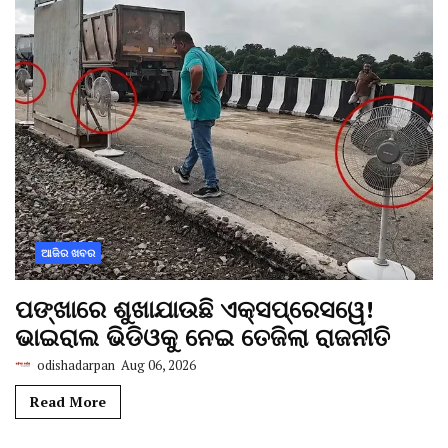
ଆଜିର ଖବର
ପଙ୍ଖାରେ ଶୁଖାଯାଉଛି ଏକ୍ସପ୍ରେସୱେ!
ଭାଇରାଲ ଭିଡିଓକୁ ନେଇ ତେଜିଲା ରାଜନୀତି
odishadarpan
Aug 06, 2026
Read More