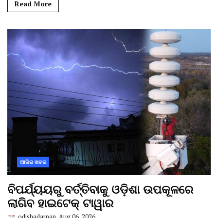
Read More
ଆଜିର ଖବର
ବିପର୍ଯ୍ୟୟରୁ ବର୍ତ୍ତିବାକୁ ଓଡ଼ିଶା ଉପକୂଳରେ
ଲାଗିବ ହାଇଟେକ୍‌ ଟାୱାର
odishadarpan
Aug 06, 2026