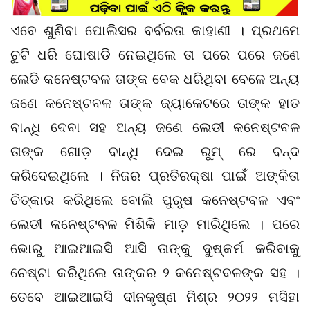
ଏବେ ଶୁଣିବା ପୋଲିସର ବର୍ବରତା କାହାଣୀ । ପ୍ରଥମେ
ଚୁଟି ଧରି ଘୋଷାଡି ନେଇଥିଲେ ତା ପରେ ପରେ ଜଣେ
ଲେଡି କନେଷ୍ଟବଳ ତାଙ୍କ ବେକ ଧରିଥିବା ବେଳେ ଅନ୍ୟ
ଜଣେ କନେଷ୍ଟବଳ ତାଙ୍କ ଜ୍ୟାକେଟରେ ତାଙ୍କ ହାତ
ବାନ୍ଧି ଦେବା ସହ ଅନ୍ୟ ଜଣେ ଲେଡୀ କନେଷ୍ଟବଳ
ତାଙ୍କ ଗୋଡ଼ ବାନ୍ଧି ଦେଇ ରୁମ୍ ରେ ବନ୍ଦ
କରିଦେଇଥିଲେ । ନିଜର ପ୍ରତିରକ୍ଷା ପାଇଁ ଅଙ୍କିତା
ଚିତ୍କାର କରିଥିଲେ ବୋଲି ପୁରୁଷ କନେଷ୍ଟବଳ ଏବଂ
ଲେଡୀ କନେଷ୍ଟବଳ ମିଶିକି ମାଡ଼ ମାରିଥିଲେ । ପରେ
ଭୋରୁ ଆଇଆଇସି ଆସି ତାଙ୍କୁ ଦୁଷ୍କର୍ମ କରିବାକୁ
ଚେଷ୍ଟା କରିଥିଲେ ତାଙ୍କର ୨ କନେଷ୍ଟବଳଙ୍କ ସହ ।
ତେବେ ଆଇଆଇସି ଦୀନକୃଷ୍ଣ ମିଶ୍ର ୨୦୨୨ ମସିହା