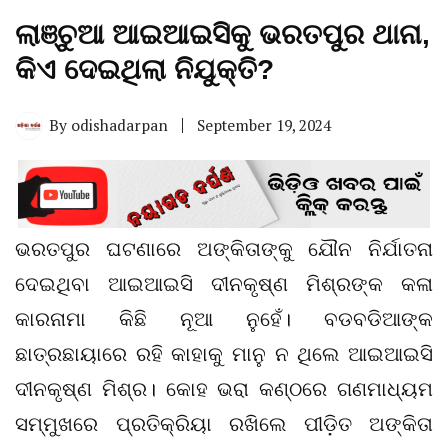
ଲାଞ୍ଚୁଆ ଆଇଆଇସିକୁ ଭରତପୁର ଥାନା,
କିଏ ଦେଇଥିଲା ନିଯୁକ୍ତି?
By
odishadarpan
September 19, 2024
ଭରତପୁର ଘଟଣାରେ ଅଙ୍କିତାଙ୍କୁ ଯୌନ ନିର୍ଯାତନା
ଦେଇଥିବା ଆଇଆଇସି ଦୀନକୃଷ୍ଣ ମିଶ୍ରଙ୍କ କଳା
କାରନାମା କିଛି ନୂଆ ନୁହେଁ। ବଡବଡିଆଙ୍କ
ଛାତ୍ରଛାୟାରେ ରହି କାହାକୁ ମାନୁ ନ ଥିଲେ ଆଇଆଇସି
ଦୀନକୃଷ୍ଣ ମିଶ୍ର। କୋହ ଭରା କଣ୍ଠରେ ଗଣମାଧ୍ୟମ
ସମ୍ମୁଖରେ ପ୍ରତିକ୍ରିୟା ରଖିଲେ ପୀଡ଼ିତ ଅଙ୍କିତା