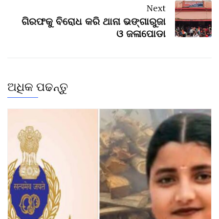
Next
ଗିରଫକୁ ବିରୋଧ କରି ଥାନା ଭଙ୍ଗାରୁଜା
ଓ ଜଳାପୋଡା
ଅଧିକ ପଢନ୍ତୁ