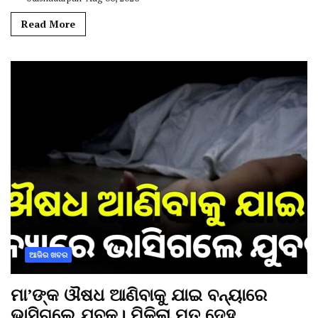
Read More
ଆଜିର ଖବର
ମା’ଙ୍କ ଔଷଧ ଆଣିବାକୁ ଯାଇ ବନ୍ୟାରେ
ଭାସିଗଲେ ଯୁବକ। ମିଳିଲା ମୃତ ଦେହ