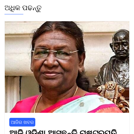
ଅଧିକ ପଢନ୍ତୁ
ଆଜିର ଖବର
ଆଜି ଓଡ଼ିଶା ଆସୁଛନ୍ତି ରାଷ୍ଟ୍ରପତି