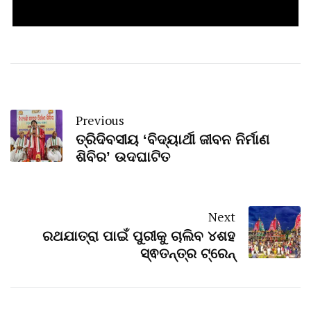
Previous
ତ୍ରିଦିବସୀୟ ‘ବିଦ୍ୟାର୍ଥୀ ଜୀବନ ନିର୍ମାଣ
ଶିବିର’ ଉଦଘାଟିତ
Next
ରଥଯାତ୍ରା ପାଇଁ ପୁରୀକୁ ଚାଲିବ ୪ଶହ
ସ୍ଵତନ୍ତ୍ର ଟ୍ରେନ୍