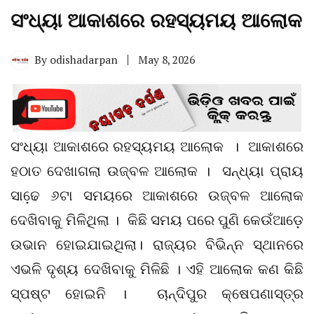
ସଂଧ୍ୟା ଆକାଶରେ ରହସ୍ୟମୟ ଆଲୋକ
By
odishadarpan
May 8, 2026
ସଂଧ୍ୟା ଆକାଶରେ ରହସ୍ୟମୟ ଆଲୋକ । ଆକାଶରେ
ହଠାତ ଦେଖାଗଲା ଉଜ୍ବଳ ଆଲୋକ । ସନ୍ଧ୍ୟା ପ୍ରାୟ
ସାଢେ଼ ୬ଟା ସମୟରେ ଆକାଶରେ ଉଜ୍ବଳ ଆଲୋକ
ଦେଖିବାକୁ ମିଳିଥିଲା । କିଛି ସମୟ ପରେ ପୁଣି କେଉଁଆଡ଼େ
ଉଭାନ ହୋଇଯାଇଥିଲା। ରାଜ୍ୟର ବିଭିନ୍ନ ସ୍ଥାନରେ
ଏଭଳି ଦୃଶ୍ୟ ଦେଖିବାକୁ ମିଳିଛି । ଏହି ଆଲୋକ କଣ କିଛି
ସ୍ପଷ୍ଟ ହୋଇନି । ଚାନ୍ଦିପୁର କ୍ଷେପଣାସ୍ତ୍ର