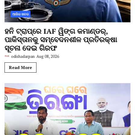
ଆଜିର ଖବର
ହନି ଟ୍ରାପ୍‌ରେ IAF ୱିଙ୍ଗ କମାଣ୍ଡର୍,
ପାକିସ୍ତାନକୁ ସମ୍ବେଦନଶୀଳ ପ୍ରତିରକ୍ଷା
ସୂଚନା ଦେଇ ଗିରଫ
odishadarpan
Aug 08, 2026
Read More