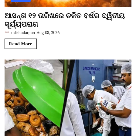
ଆସନ୍ତା ୧୨ ତାରିଖରେ ଚଳିତ ବର୍ଷର ଦ୍ୱିତୀୟ
ସୂର୍ଯ୍ୟପରାଗ
odishadarpan
Aug 08, 2026
Read More