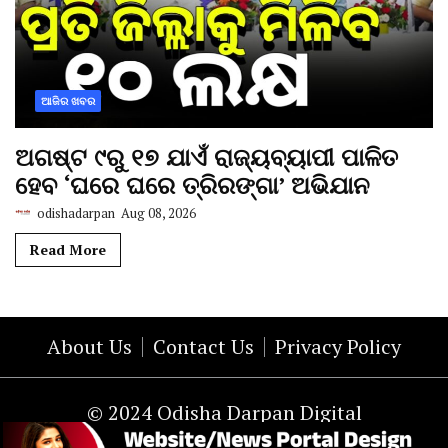
ଆଜିର ଖବର
ଅଗଷ୍ଟ ୯ରୁ ୧୭ ଯାଏଁ ରାଜ୍ୟବ୍ୟାପୀ ପାଳିତ
ହେବ ‘ଘରେ ଘରେ ତ୍ରିରଙ୍ଗା’ ଅଭିଯାନ
odishadarpan
Aug 08, 2026
Read More
About Us
Contact Us
Privacy Policy
© 2024 Odisha Darpan Digital