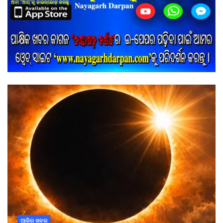
ଆଜିର ଖବର