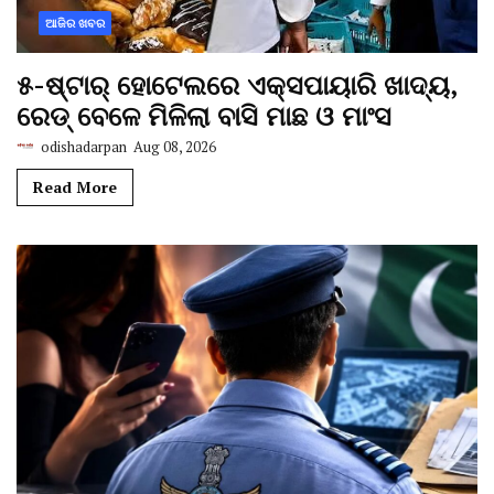
ଆଜିର ଖବର
୫-ଷ୍ଟାର୍ ହୋଟେଲରେ ଏକ୍ସପାୟାରି ଖାଦ୍ୟ,
ରେଡ୍ ବେଳେ ମିଳିଲା ବାସି ମାଛ ଓ ମାଂସ
odishadarpan
Aug 08, 2026
Read More