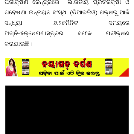
ପରୀକ୍ଷଣ କେନ୍ଦ୍ରରେ ଭାରତୀୟ ପ୍ରତିରକ୍ଷା ଓ
ଗବେଷଣା ଉନ୍ନୟନ ସଂସ୍ଥା (ଡିଆରଡିଓ) ପକ୍ଷରୁ ଆଜି
ସନ୍ଧ୍ୟା ୬.୨୫ମିନିଟ ସମୟରେ
ଅଗ୍ନି-୫କ୍ଷେପଣାସ୍ତ୍ରର ସଫଳ ପରୀକ୍ଷଣ
କରାଯାଇଛି।