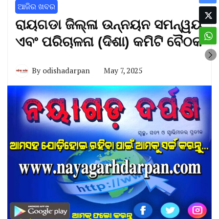
ଆଜିର ଖବର
ରାୟଗଡା ଜିଲ୍ଳା ଉନ୍ନୟନ ସମନ୍ୱୟ
ଏବଂ ପରିଚାଳନା (ଦିଶା) କମିଟି ବୈଠକ
By
odishadarpan
May 7, 2025