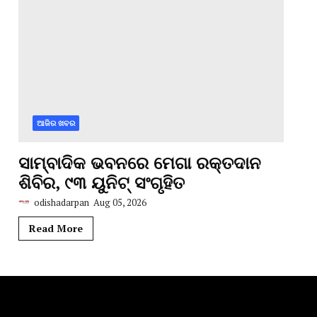
ଆଜିର ଖବର
ସାମ୍ବାଦିକ ଭବନରେ ମେଗା ରକ୍ତଦାନ
ଶିବିର, ୯୩ ୟୁନିଟ୍ ସଂଗୃହିତ
odishadarpan
Aug 05, 2026
Read More