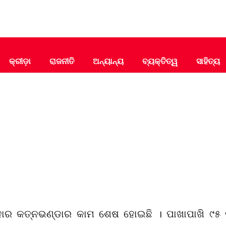
କ୍ରୀଡ଼ା
ରାଜନୀତି
ଅନ୍ୟାନ୍ୟ
ବ୍ୟକ୍ତିତ୍ୱ
ସାହିତ୍ୟ
ାର କତ୍ନଭଣ୍ଡାର କାମ ଶେଷ ହୋଇଛି । ପାଖାପାଖି ୯୫ 