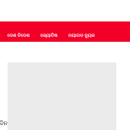
ଦେଶ ବିଦେଶ
ଜ୍ୟୋତିଷ
ନୟାଗଡ ନ୍ୟୁଜ
ଦିନ