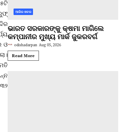
୫ଟି
ୁଫ୍
ଆଜିର ଖବର
ଦିର
ଭାରତ ସରକାରଙ୍କୁ କ୍ଷମା ମାଗିଲେ
ଯ୍ୟ
କମ୍ପାନୀର ମୁଖ୍ୟ ମାର୍କ ଜୁକରବର୍ଗ
ର ଓ
odishadarpan
Aug 05, 2026
ଲା।
Read More
ମତି
ନ୍ନ
୩୩୨