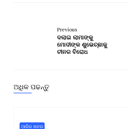
Previous
ଦଲାଇ ଲାମାଙ୍କୁ
ମୋଦୀଙ୍କ ଶୁଭେଚ୍ଛାକୁ
ଚୀନର ବିରୋଧ
ଅଧିକ ପଢନ୍ତୁ
ଆଜିର ଖବର