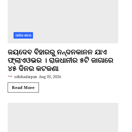
ଆଜିର ଖବର
ଜୟଦେବ ବିହାରରୁ ନନ୍ଦନକାନନ ଯାଏ
ଫ୍ଲାଏଓଭର । ରାଜଧାନୀର ୫ଟି ଜାଗାରେ
୪୫ ଦିନର କଟକଣା
odishadarpan
Aug 05, 2026
Read More