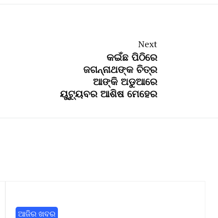
Next
କଇଁଛ ପିଠିରେ
ଜଗନ୍ନାଥଙ୍କ ଚିତ୍ର
ଆଙ୍କି ଅଡୁଆରେ
ୟୁଟ୍ୟୁବର ଆଶିଷ ମେହେର
ଆଜିର ଖବର