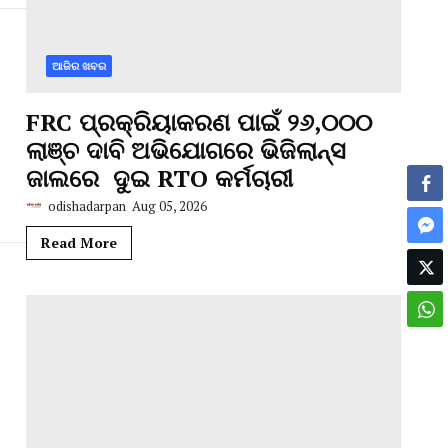
ଆଜିର ଖବର
FRC ପ୍ରକ୍ରିୟାକରଣ ପାଇଁ ୨୬,୦୦୦
ଲାଞ୍ଚ ଦାବି ଅଭିଯୋଗରେ ଭିଜିଲାନ୍ସ
ଜାଲରେ ଦୁଇ RTO କର୍ମଚାରୀ
odishadarpan
Aug 05, 2026
Read More