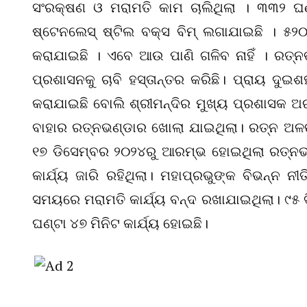
ସଂରକ୍ଷଣ ଓ ମରାମତି କାମ ଚାଲିଥିଲା । ୩୩୨ ଘଣ
ଷ୍ଟେନଲେସ୍ ଷ୍ଟିଲ ବକ୍ସ ବିମ୍ ଲଗାଯାଇଛି । ୫
କରାଯାଇଛି । ଏବେ ଆଉ ପାଣି ଗଳିବ ନାହିଁ । ରତ୍
ପ୍ରଶାସନକୁ ଚାବି ହସ୍ତାନ୍ତର କରିଛି। ପ୍ରାୟ ଦୁଇଶହ
କରାଯାଇଛି ବୋଲି ଶ୍ରୀମନ୍ଦିର ମୁଖ୍ୟ ପ୍ରଶାସକ ଅର
ବାହାର ରତ୍ନଭଣ୍ଡାର ଖୋଲା ଯାଇଥିଲା। ରତ୍ନ ଅଳଙ୍
୧୭ ଡିସେମ୍ବର ୨୦୨୪ରୁ ଆରମ୍ଭ ହୋଇଥିଲା ରତ୍ନଭଣ
କାର୍ଯ୍ୟ ଜାରି ରହିଥିଲା। ମହାପ୍ରଭୁଙ୍କ ବିଭନ୍ନ ନୀ
ସମୟରେ ମରାମତି କାର୍ଯ୍ୟ ବନ୍ଦ ରଖାଯାଇଥିଲା। ୯୫ ଦ
ଘଣ୍ଟା ୪୭ ମିନିଟ କାର୍ଯ୍ୟ ହୋଇଛି।