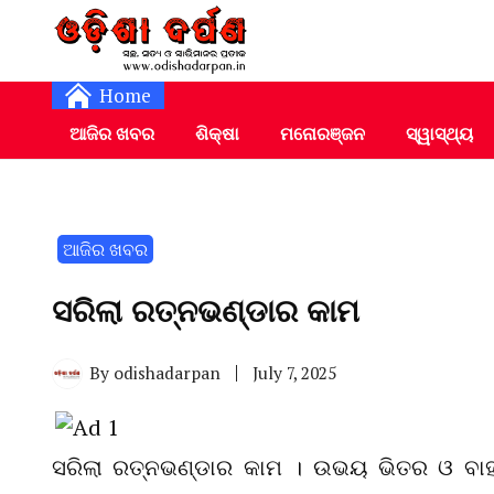
Daily Odia News
Nayagarh Darpan
Home
ଆଜିର ଖବର
ଶିକ୍ଷା
ମନୋରଞ୍ଜନ
ସ୍ୱାସ୍ଥ୍ୟ
ଆଜିର ଖବର
ସରିଲା ରତ୍ନଭଣ୍ଡାର କାମ
By
odishadarpan
July 7, 2025
ସରିଲା ରତ୍ନଭଣ୍ଡାର କାମ । ଉଭୟ ଭିତର ଓ ବାହ