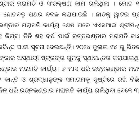
୍ଟାର ମରାମତି ଓ ସଂରକ୍ଷଣ କାମ ଚାଲିଥିଲା । ମୋଟ ୧
୨୦ ଛୋଟବଡ଼ ପଥର ବଦଳ କରାଯାଇଛି । ଛାତକୁ ୱାଟର ପ୍ର
ନଭଣ୍ଡାର ମରାମତି କାର୍ଯ୍ୟ ଶେଷ ପରେ ଏଏସଆଇ ଶ୍ରୀମନ୍
 କିମ୍ବା ତିନି ଶହ ବର୍ଷ ପାଇଁ ରତ୍ନଭଣ୍ଡାର ମରାମତି କାର୍
ବିନ୍ଦ ପାଢୀ ସୂଚନା ଦେଇଛନ୍ତି। ୨୦୨୪ ଜୁଲାଇ ୧୪ ରୁ ଭିତ
କାର ଅସ୍ଥାୟୀ ଷ୍ଟ୍ରଙ୍ଗ ରୁମକୁ ସ୍ଥାନାନ୍ତର କରାଯାଇଥି
୍ଡାର ମରାମତି କାର୍ଯ୍ୟ। ୬ ମାସ ଧରି ରତ୍ନଭଣ୍ଡାର ମରା
ତି କାନ୍ତି ଓ ଶ୍ରଦ୍ଧାଳୁଙ୍କ ସମାଗମକୁ ଦୃଷ୍ଟିରେ ରଖି ବିଭି
ିନ‌ ଧରି ରତ୍ନଭଣ୍ଡାର ମରାମତି କାର୍ଯ୍ୟ ଚାଲିଥିବା ବେଳେ 