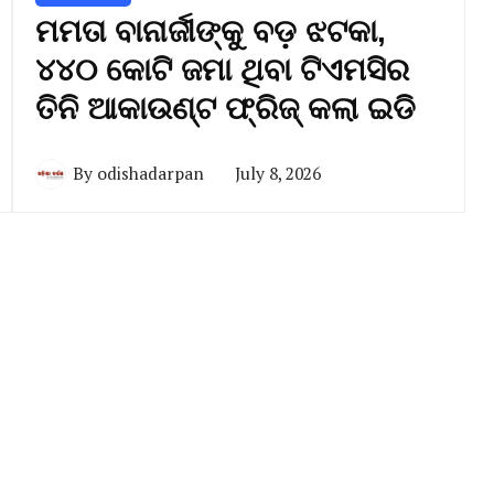
ମମତା ବାନାର୍ଜୀଙ୍କୁ ବଡ଼ ଝଟକା,
୪୪୦ କୋଟି ଜମା ଥିବା ଟିଏମସିର
ତିନି ଆକାଉଣ୍ଟ ଫ୍ରିଜ୍ କଲା ଇଡି
By
odishadarpan
July 8, 2026