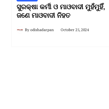
ସୁରକ୍ଷା କର୍ମୀ ଓ ମାଓବାଦୀ ମୁହଁମୁହିଁ,
ଜଣେ ମାଓବାଦୀ ନିହତ
By
odishadarpan
October 25, 2024