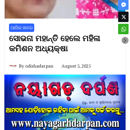
ଆଜିର ଖବର
ସୋଭନା ମହାନ୍ତି ହେଲେ ମହିଳା
କମିଶନ ଅଧ୍ୟକ୍ଷା
By
odishadarpan
August 5, 2025