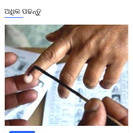
ଅଧିକ ପଢନ୍ତୁ