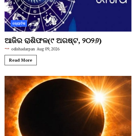
ଜ୍ୟୋତିଷ
ଆଜିର ରାଶିଫଳ(୯ ଅଗଷ୍ଟ, ୨୦୨୬)
odishadarpan
Aug 09, 2026
Read More