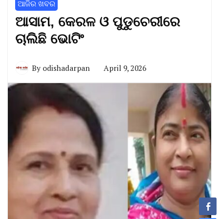
ଆଜିର ଖବର
ଆସାମ, କେରଳ ଓ ପୁଡୁଚେରୀରେ
ଚାଲିଛି ଭୋଟିଂ
By
odishadarpan
April 9, 2026