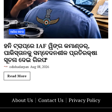
ଆଜିର ଖବର
ହନି ଟ୍ରାପ୍‌ରେ IAF ୱିଙ୍ଗ କମାଣ୍ଡର୍,
ପାକିସ୍ତାନକୁ ସମ୍ବେଦନଶୀଳ ପ୍ରତିରକ୍ଷା
ସୂଚନା ଦେଇ ଗିରଫ
odishadarpan
Aug 08, 2026
Read More
About Us
Contact Us
Privacy Policy