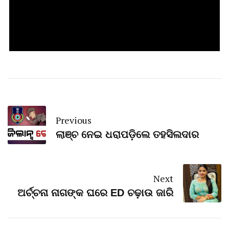
Previous
ଲାଞ୍ଚ ନେଇ ଧରାପଡ଼ିଲେ ତହସିଲଦାର
Next
ଅର୍ଚ୍ଚନା ନାଗଙ୍କ ଘରେ ED ଚଢ଼ାଉ ଜାରି