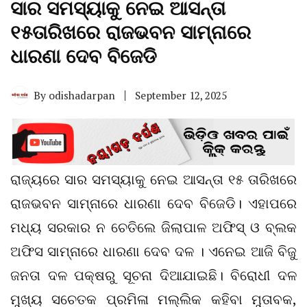
ସାର ସମସ୍ୟାକୁ ନେଇ ଆସନ୍ତା
୧୫ତାରିଖରେ ରାଜଭବନ ସାମ୍ନାରେ
ଧାରଣା ଦେବ ବିଜେଡି
By
odishadarpan
September 12, 2025
ରାଜ୍ୟରେ ସାର ସମସ୍ୟାକୁ ନେଇ ଆସନ୍ତା ୧୫ ତାରିଖରେ
ରାଜଭବନ ସାମ୍ନାରେ ଧାରଣା ଦେବ ବିଜେଡି। ଏହାପରେ
ମଧ୍ୟ ସରକାର ନ ଚେତିଲେ ଜିଲାପାଳ ଅଫିସ୍ ଓ ବ୍ଲକ
ଅଫିସ ସାମ୍ନାରେ ଧାରଣା ଦେବ ଦଳ । ଏନେଇ ଆଜି ବିଜୁ
ଜନତା ଦଳ ପକ୍ଷରୁ ସୂଚନା ଦିଆଯାଇଛି। ବିରୋଧୀ ଦଳ
ମୁଖ୍ୟ ସଚେତକ ପ୍ରମିଳା ମଲ୍ଲିକ କହିବା ମୁତାବକ,