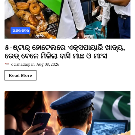
ଆଜିର ଖବର
୫-ଷ୍ଟାର୍ ହୋଟେଲରେ ଏକ୍ସପାୟାରି ଖାଦ୍ୟ,
ରେଡ୍ ବେଳେ ମିଳିଲା ବାସି ମାଛ ଓ ମାଂସ
odishadarpan
Aug 08, 2026
Read More