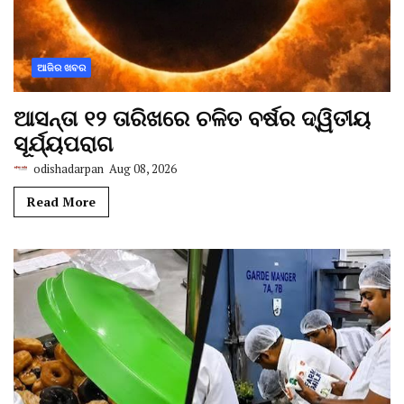
ଆଜିର ଖବର
ଆସନ୍ତା ୧୨ ତାରିଖରେ ଚଳିତ ବର୍ଷର ଦ୍ୱିତୀୟ
ସୂର୍ଯ୍ୟପରାଗ
odishadarpan
Aug 08, 2026
Read More