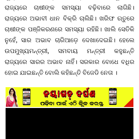
ରାଜ୍ୟରେ ଚାଷୀଙ୍କ ସମସ୍ୟା ବଢ଼ିବାରେ ଲାଗିଛି।
ରାଜ୍ୟରେ ଅଭାବୀ ଧାନ ବିକ୍ରି ଚାଲିଛି। ଖରିଫ ଋତୁରେ
ଚାଷୀଙ୍କ ପଞ୍ଜିକରଣରେ ସମସ୍ୟା ରହିଛି। ଖାଲି ସେତିକି
ନୁହେଁ, ସାର ଅଭାବ ଚାରିଆଡ଼େ ଦେଖାଦେଇଛି। ହେଲେ
ଉପମୁଖ୍ୟମନ୍ତ୍ରୀ, ସମବାୟ ମନ୍ତ୍ରୀ କହୁଛନ୍ତି
ରାଜ୍ୟରେ ସାରର ଅଭାବ ନାହିଁ। ସରକାର ବୋଧେ ବଧିର
ହୋଇ ଯାଇଛନ୍ତି ବୋଲି କହିଛନ୍ତି ବିଜେଡି ନେତା ।