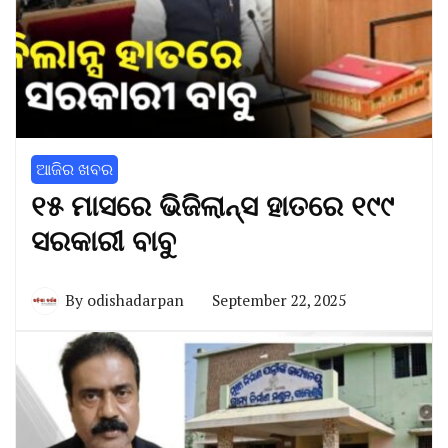
ଆଜିର ଖବର
୧୫ ମାସରେ ଭିଜିଲାନ୍ସ ହାତରେ ୧୯୯
ସରକାରୀ ବାବୁ
By
odishadarpan
September 22, 2025