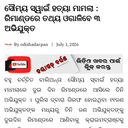
ସୌମ୍ୟ ସ୍ୱାଇଁ ହତ୍ୟା ମାମଲା :
ରିମାଣ୍ଡରେ ତଥ୍ୟ ଓଗାଳିବେ ୩
ଅଭିଯୁକ୍ତ
By
odishadarpan
July 1, 2026
ବହୁ ଚର୍ଚ୍ଚିତ ବାଲିଅନ୍ତା ସୌମ୍ୟ ସ୍ବାଇଁ ହତ୍ୟା
ମାମଲାରେ ଦୁଇ ଦିନ ରିମାଣ୍ଡରେ ଆସିଲେ ତିନି
ଅଭିଯୁକ୍ତ । ପୁଲିସ ଦ୍ବାରା ଗିରଫ ହୋଇଥିବା ୧୧ଜଣ
ଅଭିଯୁକ୍ତଙ୍କ ମଧ୍ୟରୁ ତିନି ଜଣ ଅଭିଯୁକ୍ତଙ୍କୁ
ଦୁଇଦିନ ରିମାଣ୍ଡରେ ଆଣିବାକୁ କ୍ରାଇମବ୍ରାଞ୍ଚକୁ