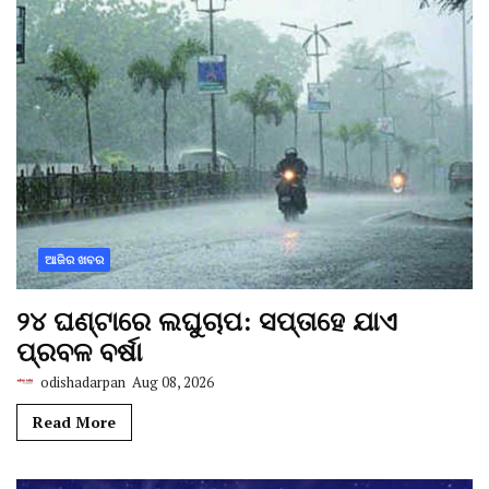
ଆଜିର ଖବର
୨୪ ଘଣ୍ଟାରେ ଲଘୁଚାପ: ସପ୍ତାହେ ଯାଏ
ପ୍ରବଳ ବର୍ଷା
odishadarpan
Aug 08, 2026
Read More