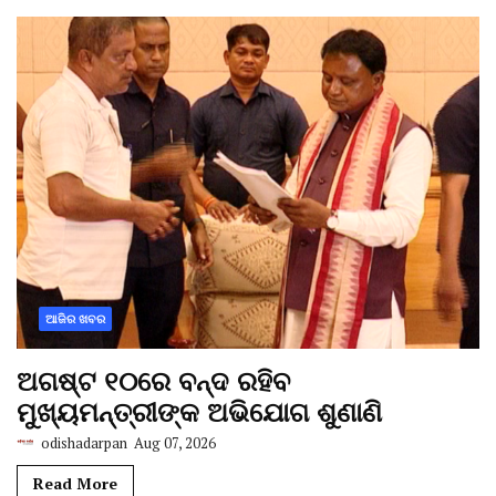
ଆଜିର ଖବର
ଅଗଷ୍ଟ ୧୦ରେ ବନ୍ଦ ରହିବ
ମୁଖ୍ୟମନ୍ତ୍ରୀଙ୍କ ଅଭିଯୋଗ ଶୁଣାଣି
odishadarpan
Aug 07, 2026
Read More