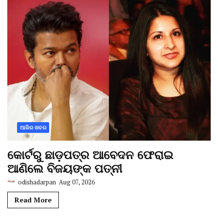
ଆଜିର ଖବର
କୋର୍ଟରୁ ଛାଡ଼ପତ୍ର ଆବେଦନ ଫେରାଇ
ଆଣିଲେ ବିଜୟଙ୍କ ପତ୍ନୀ
odishadarpan
Aug 07, 2026
Read More