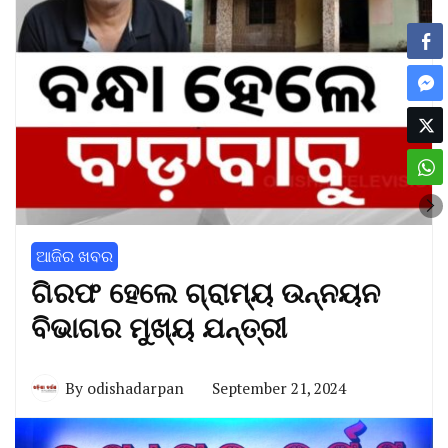
ଆଜିର ଖବର
ଗିରଫ ହେଲେ ଗ୍ରାମ୍ୟ ଉନ୍ନୟନ
ବିଭାଗର ମୁଖ୍ୟ ଯନ୍ତ୍ରୀ
By
odishadarpan
September 21, 2024