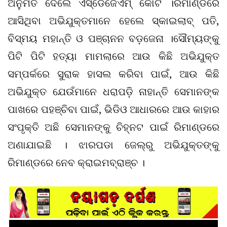
ଅନୁମତି ଦେଲେ ଏସ୍‌ଡେଜେଏମ୍ କୋର୍ଟ ।ରିମାଣ୍ଡରେ
ଆସିଥିବା ଅଭିଯୁକ୍ତମାନେ ହେଲେ ସ୍କାଇଲାବ୍ ପତି,
ବିସ୍ମୟ ମହାନ୍ତି ଓ ପଞ୍ଚାନନ ବଡ଼ଜେନା ।ସୌମ୍ୟଙ୍କୁ
ପିଟି ପିଟି ହତ୍ୟା ମାମଲାରେ ଆଉ କିଛି ଅଭିଯୁକ୍ତ
ସମ୍ପର୍କରେ ସୁରାକ ହାସଲ କରିବା ପାଇଁ, ଆଉ କିଛି
ଅଭିଯୁକ୍ତ ଯେଉଁମାନେ ଧରାପଡ଼ି ନାହାନ୍ତି ସେମାନଙ୍କ
ପାଖରେ ପହଞ୍ଚିବା ପାଇଁ, ଭିଡିଓ ଆଧାରରେ ଆଉ କାହାର
ସଂପୃକ୍ତି ଅଛି ସେମାନଙ୍କୁ ଚିହ୍ନଟ ପାଇଁ ରିମାଣ୍ଡରେ
ଅଣାଯାଇଛି । ଝାରପଡା ଜେଲ୍‌ରୁ ଅଭିଯୁକ୍ତଙ୍କୁ
ରିମାଣ୍ଡରେ ନେବ କ୍ରାଇମବ୍ରାଞ୍ଚ ।