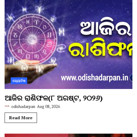
ଜ୍ୟୋତିଷ
ଆଜିର ରାଶିଫଳ(୮ ଅଗଷ୍ଟ, ୨୦୨୬)
odishadarpan
Aug 08, 2026
Read More