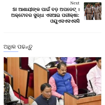
Next
SI ଆଶାୟୀଙ୍କ ପାଇଁ ବଡ଼ ଅପଡେଟ୍ ।
ଅକ୍ଟୋବର ସୁଦ୍ଧା ଏସଆଇ ପରୀକ୍ଷା:
ଓୟୁଏସଏସଏସସି
ଅଧିକ ପଢନ୍ତୁ