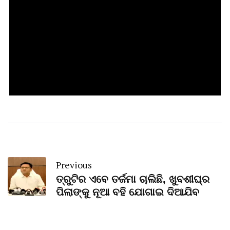
Previous
ତ୍ରୁଟିର ଏବେ ତର୍ଜମା ଚାଲିଛି, ଖୁବଶୀଘ୍ର
ପିଲାଙ୍କୁ ନୂଆ ବହି ଯୋଗାଇ ଦିଆଯିବ