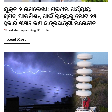
ଯୁକ୍ତ ୨ ନାମଲେଖା: ପ୍ରଥମ ପର୍ଯ୍ୟାୟ
ସ୍ପଟ୍ ଆଡମିଶନ୍ ପାଇଁ ରାଜ୍ୟରୁ ମୋଟ ୨୫
ହଜାର ୩୩୨ ଜଣ ଛାତ୍ରଛାତ୍ରୀ ମନୋନୀତ
odishadarpan
Aug 06, 2026
Read More