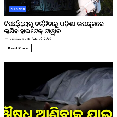
ଆଜିର ଖବର
ବିପର୍ଯ୍ୟୟରୁ ବର୍ତ୍ତିବାକୁ ଓଡ଼ିଶା ଉପକୂଳରେ
ଲାଗିବ ହାଇଟେକ୍‌ ଟାୱାର
odishadarpan
Aug 06, 2026
Read More