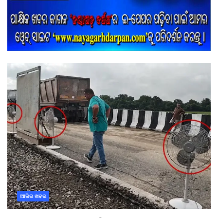
ଆଜିର ଖବର