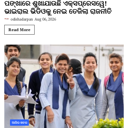
ପଙ୍ଖାରେ ଶୁଖାଯାଉଛି ଏକ୍ସପ୍ରେସୱେ!
ଭାଇରାଲ ଭିଡିଓକୁ ନେଇ ତେଜିଲା ରାଜନୀତି
odishadarpan
Aug 06, 2026
Read More
ଆଜିର ଖବର