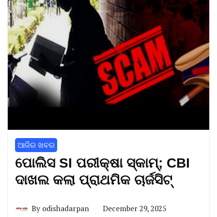
ଆଜିର ଖବର
ପୋଲିସ SI ପରୀକ୍ଷା ସ୍କାମ୍‌; CBI
ଦାଖଲ କଲା ପ୍ରାଥମିକ ଚାର୍ଜସିଟ୍
By
odishadarpan
December 29, 2025