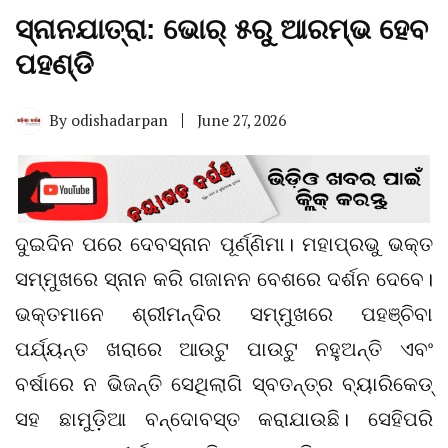
ସ୍ନାନଯାତ୍ରା: ଭୋର୍‌ ୫ରୁ ଆରମ୍ଭ ହେବ
ପହଣ୍ଡି
By
odishadarpan
June 27, 2026
ଦୁଇଦିନ ପରେ ଦେବସ୍ନାନ ପୂର୍ଣ୍ଣିମା। ମହାପ୍ରଭୁ ଭକ୍ତ
ସମ୍ମୁଖରେ ସ୍ନାନ କରି ଗଜାନନ ବେଶରେ ଦର୍ଶନ ଦେବେ।
ଭକ୍ତମାନେ ଶ୍ରୀମନ୍ଦିର ସମ୍ମୁଖରେ ପହଞ୍ଚିବା
ପର୍ଯ୍ୟନ୍ତ ଖରାରେ ଆଉଟୁ ପାଉଟୁ ନହୁଅନ୍ତି ଏବଂ
ବର୍ଷାରେ ନ ଭିଜନ୍ତି ସେଥିଲାଗି ସ୍ବତନ୍ତ୍ର ବ୍ୟାରିକେଡ୍‌
ସହ ଛାମୁଡ଼ିଆ ବନ୍ଦୋବସ୍ତ କରାଯାଉଛି। ସେହିପରି