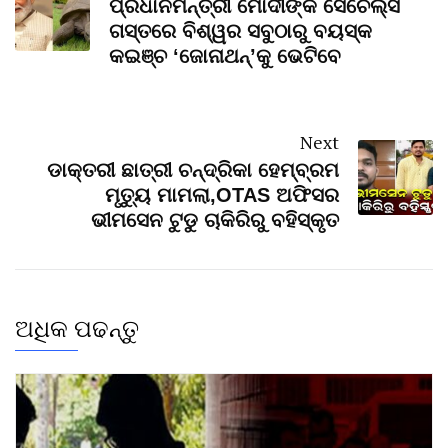
ପ୍ରଧାନମନ୍ତ୍ରୀ ମୋଦୀଙ୍କ ସେଚେଲ୍ସ
ଗସ୍ତରେ ବିଶ୍ୱର ସବୁଠାରୁ ବୟସ୍କ
କଇଞ୍ଚ ‘ଜୋନାଥନ୍’କୁ ଭେଟିବେ
Next
ଡାକ୍ତରୀ ଛାତ୍ରୀ ଚନ୍ଦ୍ରିକା ହେମ୍ବ୍ରମ
ମୃତ୍ୟୁ ମାମଲା,OTAS ଅଫିସର
ଭୀମସେନ ଟୁଡୁ ଚାକିରିରୁ ବହିସ୍କୃତ
ଅଧିକ ପଢନ୍ତୁ