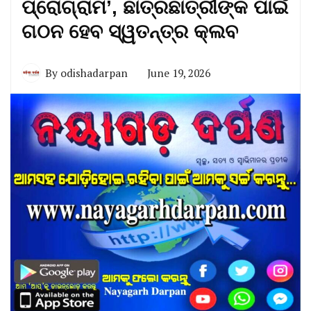
ପ୍ରୋଗ୍ରାମ’, ଛାତ୍ରଛାତ୍ରୀଙ୍କ ପାଇଁ
ଗଠନ ହେବ ସ୍ୱତନ୍ତ୍ର କ୍ଲବ
By
odishadarpan
June 19, 2026