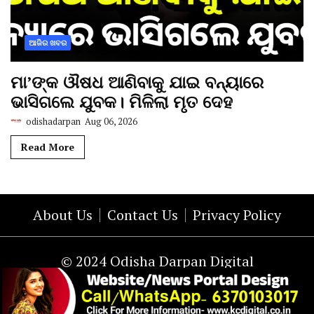
ଆଜିର ଖବର
ମା’ଙ୍କ ଔଷଧ ଆଣିବାକୁ ଯାଇ ବନ୍ୟାରେ
ଭାସିଗଲେ ଯୁବକ। ମିଳିଲା ମୃତ ଦେହ
odishadarpan
Aug 06, 2026
Read More
About Us
Contact Us
Privacy Policy
© 2024 Odisha Darpan Digital