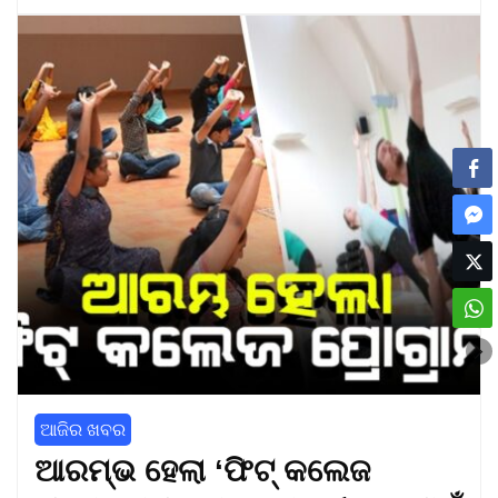
ଆଜିର ଖବର
ଆରମ୍ଭ ହେଲା ‘ଫିଟ୍ କଲେଜ