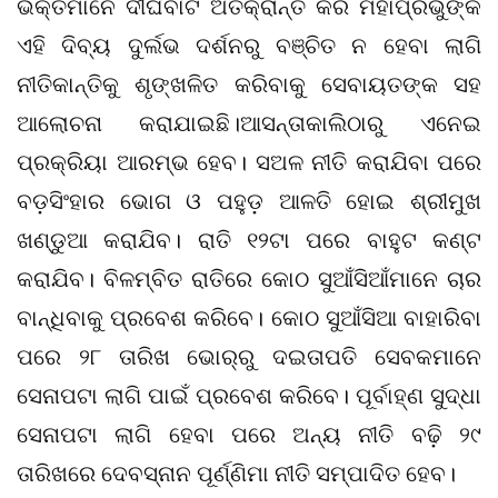
ଭକ୍ତମାନେ ଦୀର୍ଘବାଟ ଅତିକ୍ରାନ୍ତ କରି ମହାପ୍ରଭୁଙ୍କ
ଏହି ଦିବ୍ୟ ଦୁର୍ଲଭ ଦର୍ଶନରୁ ବଞ୍ଚିତ ନ ହେବା ଲାଗି
ନୀତିକାନ୍ତିକୁ ଶୃଙ୍ଖଳିତ କରିବାକୁ ସେବାୟତଙ୍କ ସହ
ଆଲୋଚନା କରାଯାଇଛି।ଆସନ୍ତାକାଲିଠାରୁ ଏନେଇ
ପ୍ରକ୍ରିୟା ଆରମ୍ଭ ହେବ। ସଅଳ ନୀତି କରାଯିବା ପରେ
ବଡ଼ସିଂହାର ଭୋଗ ଓ ପହୁଡ଼ ଆଳତି ହୋଇ ଶ୍ରୀମୁଖ
ଖଣ୍ଡୁଆ କରାଯିବ। ରାତି ୧୨ଟା ପରେ ବାହୁଟ କଣ୍ଟ
କରାଯିବ। ବିଳମ୍ବିତ ରାତିରେ କୋଠ ସୁଆଁସିଆଁମାନେ ଚାର
ବାନ୍ଧିବାକୁ ପ୍ରବେଶ କରିବେ। କୋଠ ସୁଆଁସିଆ ବାହାରିବା
ପରେ ୨୮ ତାରିଖ ଭୋର୍‌ରୁ ଦଇତାପତି ସେବକମାନେ
ସେନାପଟା ଲାଗି ପାଇଁ ପ୍ରବେଶ କରିବେ। ପୂର୍ବାହ୍ଣ ସୁଦ୍ଧା
ସେନାପଟା ଲାଗି ହେବା ପରେ ଅନ୍ୟ ନୀତି ବଢ଼ି ୨୯
ତାରିଖରେ ଦେବସ୍ନାନ ପୂର୍ଣ୍ଣିମା ନୀତି ସମ୍ପାଦିତ ହେବ।