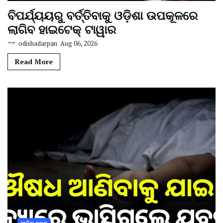
ବିପର୍ଯ୍ୟୟରୁ ବର୍ତ୍ତିବାକୁ ଓଡ଼ିଶା ଉପକୂଳରେ
ଲାଗିବ ହାଇଟେକ୍‌ ଟାୱାର
odishadarpan
Aug 06, 2026
Read More