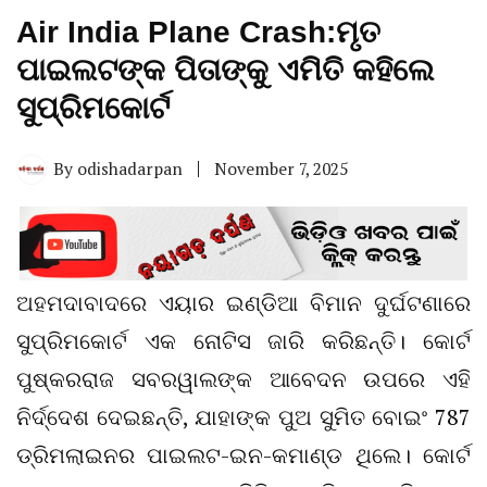
Air India Plane Crash:ମୃତ
ପାଇଲଟଙ୍କ ପିତାଙ୍କୁ ଏମିତି କହିଲେ
ସୁପ୍ରିମକୋର୍ଟ
By
odishadarpan
November 7, 2025
ଅହମଦାବାଦରେ ଏୟାର ଇଣ୍ଡିଆ ବିମାନ ଦୁର୍ଘଟଣାରେ
ସୁପ୍ରିମକୋର୍ଟ ଏକ ନୋଟିସ ଜାରି କରିଛନ୍ତି। କୋର୍ଟ
ପୁଷ୍କରରାଜ ସବରୱାଲଙ୍କ ଆବେଦନ ଉପରେ ଏହି
ନିର୍ଦ୍ଦେଶ ଦେଇଛନ୍ତି, ଯାହାଙ୍କ ପୁଅ ସୁମିତ ବୋଇଂ 787
ଡ୍ରିମଲାଇନର ପାଇଲଟ-ଇନ-କମାଣ୍ଡ ଥିଲେ। କୋର୍ଟ