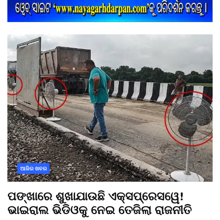
ଆଜିର ଖବର
ପଙ୍ଖାରେ ଶୁଖାଯାଉଛି ଏକ୍ସପ୍ରେସୱେ!
ଭାଇରାଲ ଭିଡିଓକୁ ନେଇ ତେଜିଲା ରାଜନୀତି