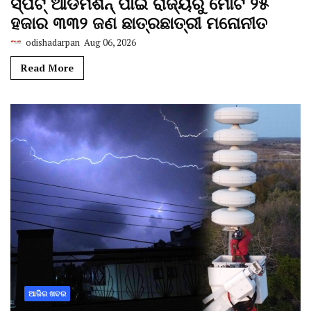
ସ୍ପଟ୍ ଆଡମିଶନ୍ ପାଇଁ ରାଜ୍ୟରୁ ମୋଟ ୨୫
ହଜାର ୩୩୨ ଜଣ ଛାତ୍ରଛାତ୍ରୀ ମନୋନୀତ
odishadarpan
Aug 06, 2026
Read More
ଆଜିର ଖବର