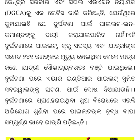
କେନ୍ଦ୍ର ସରକାର ଏବଂ ସିଭିଲ ଏଭିଏସନ ନିୟାମକ
(DGCA)କୁ ଏକ ନୋଟିସ ଜାରି କରିଛନ୍ତି, ଯେଉଁଥିରେ
କୁହାଯାଇଛି ଯେ ଦୁର୍ଘଟଣା ପାଇଁ ପାଇଲଟ-ଇନ-
କମାଣ୍ଡଙ୍କୁ ଦାୟୀ କରାଯାଇପାରିବ ନାହିଁ।ଏହି
ଦୁର୍ଘଟଣାରେ ପାଇଲଟ୍, କ୍ରୁ ସଦସ୍ୟ ଏବଂ ଯାତ୍ରୀଙ୍କ
ସମେତ ୨୪୧ ଜଣଙ୍କର ମୃତ୍ୟୁ ହୋଇଥିବା ବେଳେ ମାତ୍ର
ଜଣେ ଯାତ୍ରୀ ସୌଭାଗ୍ୟବଶତଃ ବଞ୍ଚି ଯାଇଥିଲେ।
ଦୁର୍ଘଟଣା ପରେ ଏୟାର ଇଣ୍ଡିଆର ପାଇଲଟ୍ ସୁମିତ
ସବରୱାଲଙ୍କୁ ଘଟଣା ପାଇଁ ଦୋଷ ଦିଆଯାଉଛି।।
ଦୁର୍ଘଟଣାରେ ପ୍ରାଣହରାଇଥିବା ପୁଅ ବିରୋଧରେ ଏଭଳି
ଅଭିଯୋଗ ଶୁଣିବା ପରେ ପାଇଲଟଙ୍କ ବୃଦ୍ଧ ବାପା
ସମ୍ପୂର୍ଣ୍ଣ ଭାବେ ଭାଙ୍ଗି ପଡ଼ିଛନ୍ତି।