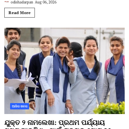
odishadarpan
Aug 06, 2026
Read More
ଆଜିର ଖବର
ଯୁକ୍ତ ୨ ନାମଲେଖା: ପ୍ରଥମ ପର୍ଯ୍ୟାୟ