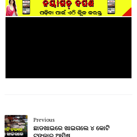
Previous
ଛାଡଖାଇରେ ଖାଇଗଲେ ୪ କୋଟି
ଟଙ୍କାର ଆମିଷ