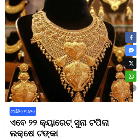
ଆଜିର ଖବର
ଏବେ ୨୨ କ୍ୟାରେଟ୍‌ ସୁନା ଟପିଲା
ଲକ୍ଷେ ଟଙ୍କା