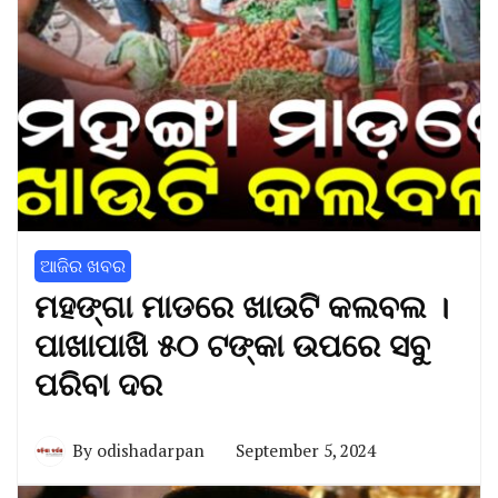
ଆଜିର ଖବର
ମହଙ୍ଗା ମାଡରେ ଖାଉଟି କଲବଲ ।
ପାଖାପାଖି ୫୦ ଟଙ୍କା ଉପରେ ସବୁ
ପରିବା ଦର
By
odishadarpan
September 5, 2024