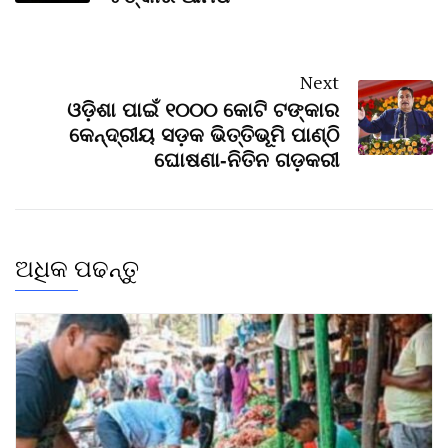
Next
ଓଡ଼ିଶା ପାଇଁ ୧୦୦୦ କୋଟି ଟଙ୍କାର
କେନ୍ଦ୍ରୀୟ ସଡ଼କ ଭିତ୍ତିଭୂମି ପାଣ୍ଠି
ଘୋଷଣା-ନିତିନ ଗଡ଼କରୀ
ଅଧିକ ପଢନ୍ତୁ