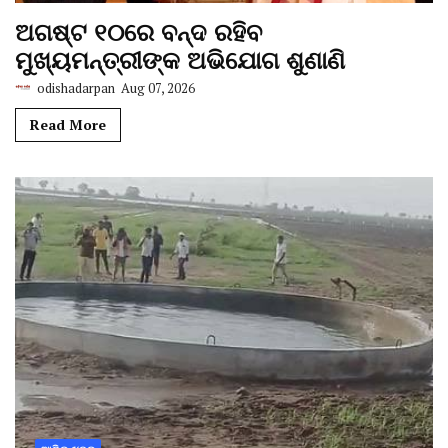
ଅଗଷ୍ଟ ୧୦ରେ ବନ୍ଦ ରହିବ
ମୁଖ୍ୟମନ୍ତ୍ରୀଙ୍କ ଅଭିଯୋଗ ଶୁଣାଣି
odishadarpan
Aug 07, 2026
Read More