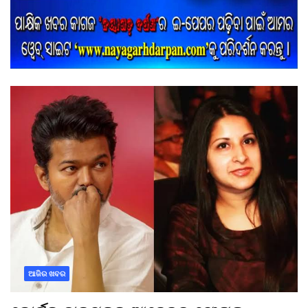
ଆଜିର ଖବର