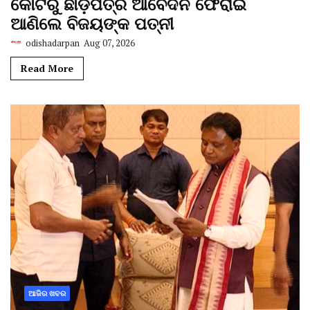
କୋର୍ଟରୁ ଛାଡ଼ପତ୍ର ଆବେଦନ ଫେରାଇ
ଆଣିଲେ ବିଜୟଙ୍କ ପତ୍ନୀ
odishadarpan
Aug 07, 2026
Read More
ଆଜିର ଖବର