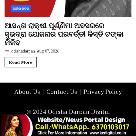
ଆଜିର ଖବର
ଆସନ୍ତା ରାକ୍ଷୀ ପୂର୍ଣ୍ଣିମା ଅବସରରେ
ସୁଭଦ୍ରା ଯୋଜନାର ପରବର୍ତ୍ତୀ କିସ୍ତି ଟଙ୍କା
ମିଳିବ
odishadarpan
Aug 07, 2026
Read More
About Us
Contact Us
Privacy Policy
© 2024 Odisha Darpan Digital