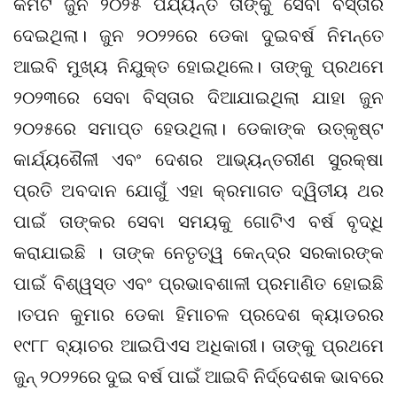
କମିଟି ଜୁନ ୨୦୨୫ ପର୍ଯ୍ୟନ୍ତ ତାଙ୍କୁ ସେବା ବିସ୍ତାର
ଦେଇଥିଲା। ଜୁନ ୨୦୨୨ରେ ଡେକା ଦୁଇବର୍ଷ ନିମନ୍ତେ
ଆଇବି ମୁଖ୍ୟ ନିଯୁକ୍ତ ହୋଇଥିଲେ। ତାଙ୍କୁ ପ୍ରଥମେ
୨୦୨୩ରେ ସେବା ବିସ୍ତାର ଦିଆଯାଇଥିଲା ଯାହା ଜୁନ
୨୦୨୫ରେ ସମାପ୍ତ ହେଉଥିଲା। ଡେକାଙ୍କ ଉତ୍କୃଷ୍ଟ
କାର୍ଯ୍ୟଶୈଳୀ ଏବଂ ଦେଶର ଆଭ୍ୟନ୍ତରୀଣ ସୁରକ୍ଷା
ପ୍ରତି ଅବଦାନ ଯୋଗୁଁ ଏହା କ୍ରମାଗତ ଦ୍ୱିତୀୟ ଥର
ପାଇଁ ତାଙ୍କର ସେବା ସମୟକୁ ଗୋଟିଏ ବର୍ଷ ବୃଦ୍ଧି
କରାଯାଇଛି । ତାଙ୍କ ନେତୃତ୍ୱ କେନ୍ଦ୍ର ସରକାରଙ୍କ
ପାଇଁ ବିଶ୍ୱସ୍ତ ଏବଂ ପ୍ରଭାବଶାଳୀ ପ୍ରମାଣିତ ହୋଇଛି
।ତପନ କୁମାର ଡେକା ହିମାଚଳ ପ୍ରଦେଶ କ୍ୟାଡରର
୧୯୮୮ ବ୍ୟାଚର ଆଇପିଏସ ଅଧିକାରୀ। ତାଙ୍କୁ ପ୍ରଥମେ
ଜୁନ୍ ୨୦୨୨ରେ ଦୁଇ ବର୍ଷ ପାଇଁ ଆଇବି ନିର୍ଦ୍ଦେଶକ ଭାବରେ