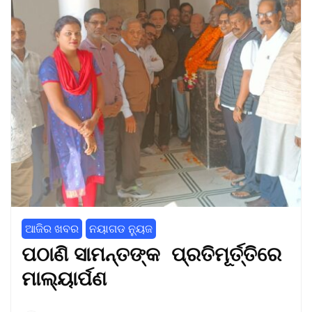
ଆଜିର ଖବର
ନୟାଗଡ ନ୍ୟୁଜ
ପଠାଣି ସାମନ୍ତଙ୍କ ପ୍ରତିମୂର୍ତ୍ତିରେ
ମାଲ୍ୟାର୍ପଣ