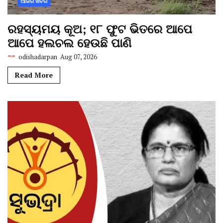
ଆଜିର ଖବର
ରହସ୍ୟମୟ କୂଅ; ୧୮ ଫୁଟ ଭିତରେ ଆପେ
ଆପେ ହଲଚଲ ହେଉଛି ପାଣି
odishadarpan
Aug 07, 2026
Read More