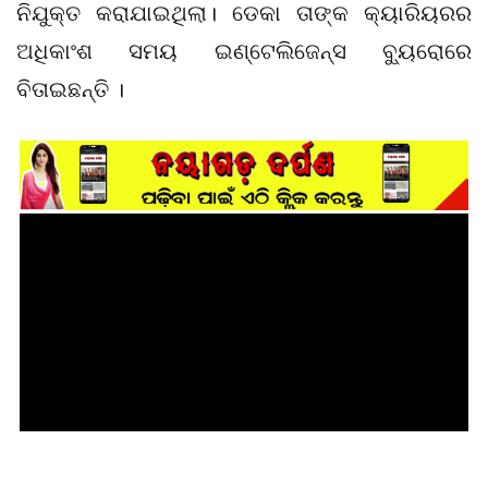
ନିଯୁକ୍ତ କରାଯାଇଥିଲା। ଡେକା ତାଙ୍କ କ୍ୟାରିୟରର
ଅଧିକାଂଶ ସମୟ ଇଣ୍ଟେଲିଜେନ୍ସ ବ୍ୟୁରୋରେ
ବିତାଇଛନ୍ତି ।