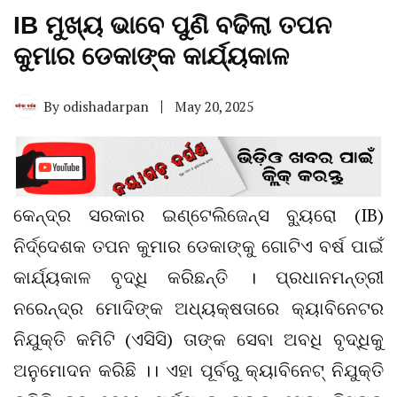
IB ମୁଖ୍ୟ ଭାବେ ପୁଣି ବଢିଲା ତପନ
କୁମାର ଡେକାଙ୍କ କାର୍ଯ୍ୟକାଳ
By
odishadarpan
May 20, 2025
କେନ୍ଦ୍ର ସରକାର ଇଣ୍ଟେଲିଜେନ୍ସ ବ୍ୟୁରୋ (IB)
ନିର୍ଦ୍ଦେଶକ ତପନ କୁମାର ଡେକାଙ୍କୁ ଗୋଟିଏ ବର୍ଷ ପାଇଁ
କାର୍ଯ୍ୟକାଳ ବୃଦ୍ଧି କରିଛନ୍ତି । ପ୍ରଧାନମନ୍ତ୍ରୀ
ନରେନ୍ଦ୍ର ମୋଦିଙ୍କ ଅଧ୍ୟକ୍ଷତାରେ କ୍ୟାବିନେଟର
ନିଯୁକ୍ତି କମିଟି (ଏସିସି) ତାଙ୍କ ସେବା ଅବଧି ବୃଦ୍ଧିକୁ
ଅନୁମୋଦନ କରିଛି ।। ଏହା ପୂର୍ବରୁ କ୍ୟାବିନେଟ୍ ନିଯୁକ୍ତି