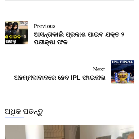
Previous
ଆସନ୍ତାକାଲି ପ୍ରକାଶ ପାଇବ ଯକ୍ତ ୨
ପରୀକ୍ଷା ଫଳ
Next
ଅହମ୍ମଦାବାଦରେ ହେବ IPL ଫାଇନାଲ
ଅଧିକ ପଢନ୍ତୁ