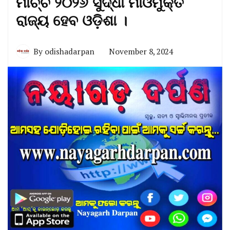
ମାର୍ଚ୍ଚ ୨୦୨୬ ସୁଦ୍ଧା ମାଓମୁକ୍ତ
ରାଜ୍ୟ ହେବ ଓଡ଼ିଶା ।
By
odishadarpan
November 8, 2024