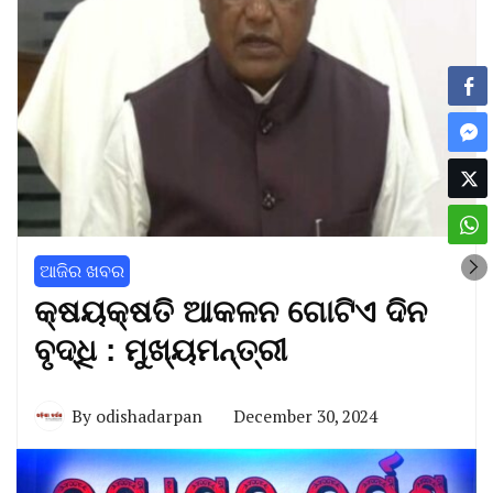
ଆଜିର ଖବର
କ୍ଷୟକ୍ଷତି ଆକଳନ ଗୋଟିଏ ଦିନ
ବୃଦ୍ଧି : ମୁଖ୍ୟମନ୍ତ୍ରୀ
By
odishadarpan
December 30, 2024