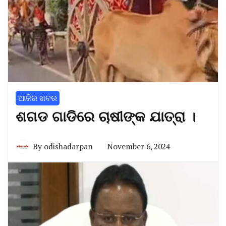
ଆଜିର ଖବର
ଶଗଡ ଗାଡିରେ ଚାଷୀଙ୍କ ଯାତ୍ରା ।
By
odishadarpan
November 6, 2024