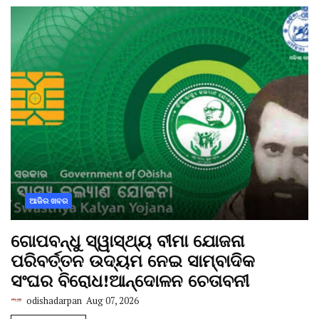
ଆଜିର ଖବର
ଗୋପବନ୍ଧୁ ସ୍ୱାସ୍ଥ୍ୟ ବୀମା ଯୋଜନା
ପରିବର୍ତ୍ତନ ଉଦ୍ୟମ ନେଇ ସାମ୍ବାଦିକ
ସଂଘର ବିରୋଧ!ଆନ୍ଦୋଳନ ଚେତାବନୀ
odishadarpan
Aug 07, 2026