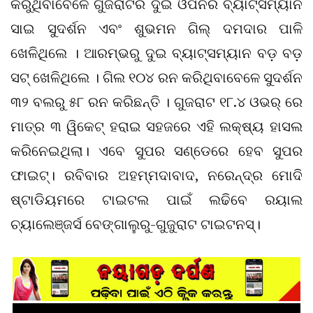
କରୁଥିବାବେଳେ ଗୁଜରାଟର ଦୁଇ ଓପନର ବ୍ୟାଟ୍ସମ୍ୟାନ
ସାଇ ସୁଦର୍ଶନ ଏବଂ ଶୁଭମନ ଗିଲ୍ ଦମଦାର ପାଳି
ଖେଳିଥିଲେ । ଆରମ୍ଭରୁ ଦୁଇ ବ୍ୟାଟ୍ସମ୍ୟାନ ବଡ଼ ବଡ଼
ସଟ୍ ଖେଳିଥିଲେ । ଗିଲ ୧୦୪ ରନ କରିଥିବାବେଳେ ସୁଦର୍ଶନ
୩୨ ବଲରୁ ୫୮ ରନ କରିଛନ୍ତି । ଗୁଜରାଟ ୧୮.୪ ଓଭର୍ ରେ
ମାତ୍ର ୩ ୱିକେଟ୍ ହରାଇ ସହଜରେ ଏହି ଲକ୍ଷ୍ୟ ହାସଲ
କରିନେଇଥିଲା। ଏବେ ସୁପର ସଣ୍ଡେରେ ହେବ ସୁପର
ଫାଇଟ୍। ରବିବାର ଅହମ୍ମଦାବାଦ, ନରେନ୍ଦ୍ର ମୋଦି
ଷ୍ଟାଡିୟମରେ ଟାଇଟଲ ପାଇଁ ଲଢିବେ ରୟାଲ
ଚ୍ୟାଲେଞ୍ଜର୍ସ ବେଙ୍ଗାଲୁରୁ-ଗୁଜୁରାଟ ଟାଇଟନସ୍।