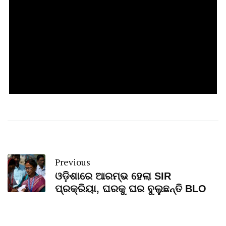
Previous
ଓଡ଼ିଶାରେ ଆରମ୍ଭ ହେଲା SIR
ପ୍ରକ୍ରିୟା, ଘରକୁ ଘର ବୁଲୁଛନ୍ତି BLO