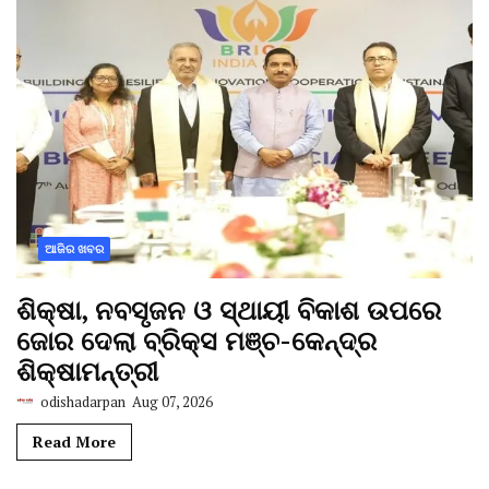
ଆଜିର ଖବର
ଶିକ୍ଷା, ନବସୃଜନ ଓ ସ୍ଥାୟୀ ବିକାଶ ଉପରେ
ଜୋର ଦେଲା ବ୍ରିକ୍ସ ମଞ୍ଚ-କେନ୍ଦ୍ର
ଶିକ୍ଷାମନ୍ତ୍ରୀ
odishadarpan
Aug 07, 2026
Read More