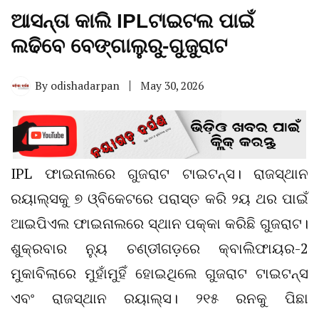
ଆସନ୍ତା କାଲି IPLଟାଇଟଲ ପାଇଁ
ଲଢିବେ ବେଙ୍ଗାଲୁରୁ-ଗୁଜୁରାଟ
By
odishadarpan
May 30, 2026
IPL ଫାଇନାଲରେ ଗୁଜରାଟ ଟାଇଟନ୍ସ। ରାଜସ୍ଥାନ
ରୟାଲ୍ସକୁ ୭ ଓ୍ବିକେଟରେ ପରାସ୍ତ କରି ୨ୟ ଥର ପାଇଁ
ଆଇପିଏଲ ଫାଇନାଲରେ ସ୍ଥାନ ପକ୍କା କରିଛି ଗୁଜରାଟ।
ଶୁକ୍ରବାର ନ୍ୟୁ ଚଣ୍ଡୀଗଡ଼ରେ କ୍ବାଲିଫାୟର-2
ମୁକାବିଲାରେ ମୁହାଁମୁହିଁ ହୋଇଥିଲେ ଗୁଜରାଟ ଟାଇଟନ୍ସ
ଏବଂ ରାଜସ୍ଥାନ ରୟାଲ୍ସ। ୨୧୫ ରନକୁ ପିଛା