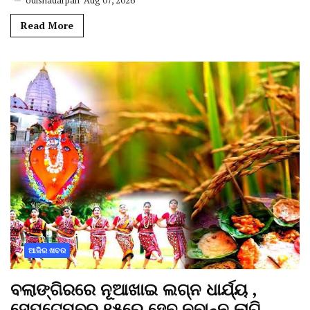
odishadarpan
Aug 07, 2026
Read More
ଆଜିର ଖବର
ବଲାଙ୍ଗିରରେ ନୂଆଖାଇ ଲଗ୍ନ ଧାର୍ଯ୍ୟ ,
ସେପ୍ଟେମ୍ବର ୧୫ରେ ହେବ ନବାନ୍ନ ଲାଗି