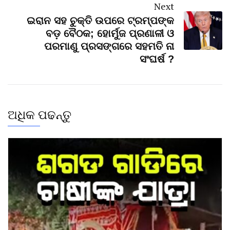
Next
ଇରାନ ସହ ଚୁକ୍ତି ଉପରେ ଟ୍ରମ୍ପଙ୍କ
ବଡ଼ ବୈଠକ; ହୋର୍ମୁଜ ପ୍ରଣାଳୀ ଓ
ପରମାଣୁ ପ୍ରସଙ୍ଗରେ ସହମତି ନା
ସଂଘର୍ଷ ?
ଅଧିକ ପଢନ୍ତୁ