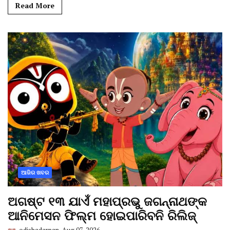
Read More
ଆଜିର ଖବର
ଅଗଷ୍ଟ ୧୩ ଯାଏଁ ମହାପ୍ରଭୁ ଜଗନ୍ନାଥଙ୍କ
ଆନିମେସନ ଫିଲ୍ମ ହୋଇପାରିବନି ରିଲିଜ୍