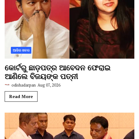
ଆଜିର ଖବର
କୋର୍ଟରୁ ଛାଡ଼ପତ୍ର ଆବେଦନ ଫେରାଇ
ଆଣିଲେ ବିଜୟଙ୍କ ପତ୍ନୀ
odishadarpan
Aug 07, 2026
Read More