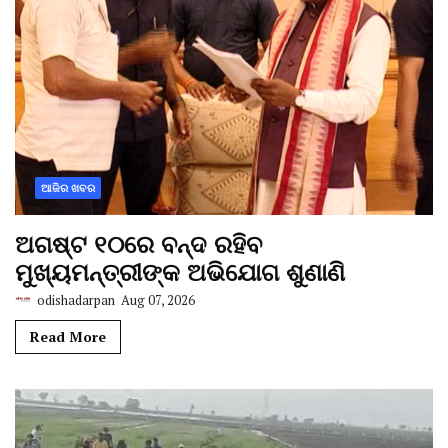
ଆଜିର ଖବର
ଅଗଷ୍ଟ ୧୦ରେ ବନ୍ଦ ରହିବ
ମୁଖ୍ୟମନ୍ତ୍ରୀଙ୍କ ଅଭିଯୋଗ ଶୁଣାଣି
odishadarpan
Aug 07, 2026
Read More