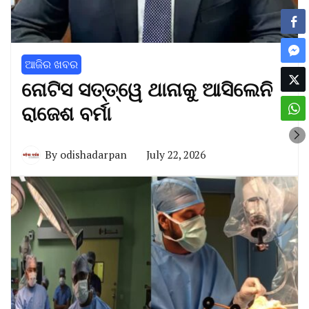
ଆଜିର ଖବର
ନୋଟିସ ସତ୍ତ୍ୱେ ଥାନାକୁ ଆସିଲେନି
ରାଜେଶ ବର୍ମା
By
odishadarpan
July 22, 2026