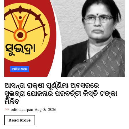
ଆଜିର ଖବର
ଆସନ୍ତା ରାକ୍ଷୀ ପୂର୍ଣ୍ଣିମା ଅବସରରେ
ସୁଭଦ୍ରା ଯୋଜନାର ପରବର୍ତ୍ତୀ କିସ୍ତି ଟଙ୍କା
ମିଳିବ
odishadarpan
Aug 07, 2026
Read More