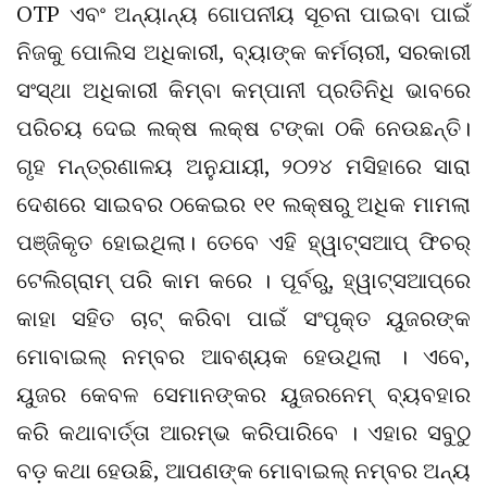
OTP ଏବଂ ଅନ୍ୟାନ୍ୟ ଗୋପନୀୟ ସୂଚନା ପାଇବା ପାଇଁ
ନିଜକୁ ପୋଲିସ ଅଧିକାରୀ, ବ୍ୟାଙ୍କ କର୍ମଚାରୀ, ସରକାରୀ
ସଂସ୍ଥା ଅଧିକାରୀ କିମ୍ବା କମ୍ପାନୀ ପ୍ରତିନିଧି ଭାବରେ
ପରିଚୟ ଦେଇ ଲକ୍ଷ ଲକ୍ଷ ଟଙ୍କା ଠକି ନେଉଛନ୍ତି।
ଗୃହ ମନ୍ତ୍ରଣାଳୟ ଅନୁଯାୟୀ, ୨୦୨୪ ମସିହାରେ ସାରା
ଦେଶରେ ସାଇବର ଠକେଇର ୧୧ ଲକ୍ଷରୁ ଅଧିକ ମାମଲା
ପଞ୍ଜିକୃତ ହୋଇଥିଲା। ତେବେ ଏହି ହ୍ୱାଟ୍ସଆପ୍ ଫିଚର୍
ଟେଲିଗ୍ରାମ୍ ପରି କାମ କରେ । ପୂର୍ବରୁ, ହ୍ୱାଟ୍ସଆପ୍‌ରେ
କାହା ସହିତ ଚାଟ୍ କରିବା ପାଇଁ ସଂପୃକ୍ତ ୟୁଜରଙ୍କ
ମୋବାଇଲ୍ ନମ୍ବର ଆବଶ୍ୟକ ହେଉଥିଲା । ଏବେ,
ୟୁଜର କେବଳ ସେମାନଙ୍କର ୟୁଜରନେମ୍ ବ୍ୟବହାର
କରି କଥାବାର୍ତ୍ତା ଆରମ୍ଭ କରିପାରିବେ । ଏହାର ସବୁଠୁ
ବଡ଼ କଥା ହେଉଛି, ଆପଣଙ୍କ ମୋବାଇଲ୍ ନମ୍ବର ଅନ୍ୟ