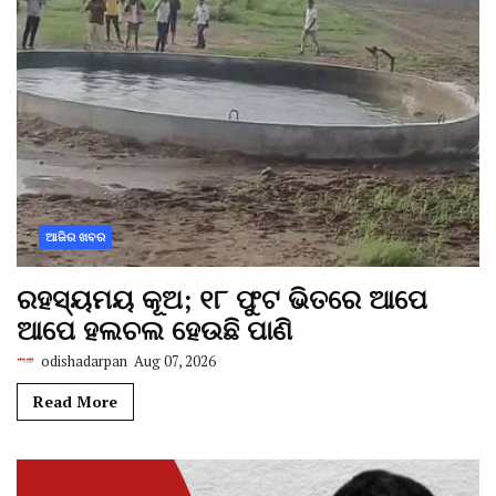
ଆଜିର ଖବର
ରହସ୍ୟମୟ କୂଅ; ୧୮ ଫୁଟ ଭିତରେ ଆପେ
ଆପେ ହଲଚଲ ହେଉଛି ପାଣି
odishadarpan
Aug 07, 2026
Read More