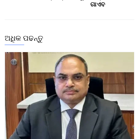
ଗାଏବ
ଅଧିକ ପଢନ୍ତୁ