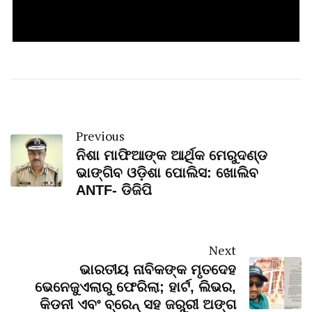
Previous
ନିଶା ମାଫିଆଙ୍କ ଆର୍ଥିକ ମେରୁଦଣ୍ଡ
ଭାଙ୍ଗିବ ଓଡ଼ିଶା ପୋଲିସ: ଖୋଲିବ
ANTF- ଡିଜିପି
Next
ଭାରତୀୟ ନାବିକଙ୍କ ମୃତଦେହ
ଭେନେଜୁଏଲାରୁ ଫେରିଲା; ହାର୍ଟ, ଲିଭର,
କିଡନୀ ଏବଂ ବ୍ରେନ୍ ସହ ଜରୁରୀ ଅଙ୍ଗ