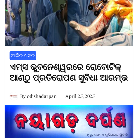
ଆଜିର ଖବର
ଏମ୍ସ ଭୁବନେଶ୍ୱରରେ ରୋବୋଟିକ୍
ଆଣ୍ଠୁ ପ୍ରତିରୋପଣ ସୁବିଧା ଆରମ୍ଭ
By
odishadarpan
April 25, 2025