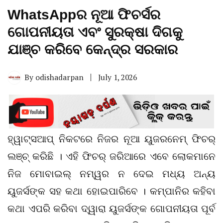
WhatsAppର ନୂଆ ଫିଚର୍ସର
ଗୋପନୀୟତା ଏବଂ ସୁରକ୍ଷା ଦିଗକୁ
ଯାଞ୍ଚ କରିବେ କେନ୍ଦ୍ର ସରକାର
By
odishadarpan
July 1, 2026
ହ୍ୱାଟ୍ସଆପ୍ ନିକଟରେ ନିଜର ନୂଆ ୟୁଜରନେମ୍ ଫିଚର୍
ଲଞ୍ଚ୍ କରିଛି । ଏହି ଫିଚର୍ ଜରିଆରେ ଏବେ ଲୋକମାନେ
ନିଜ ମୋବାଇଲ୍ ନମ୍ୱର ନ ଦେଇ ମଧ୍ୟ ଅନ୍ୟ
ୟୁଜର୍ସଙ୍କ ସହ କଥା ହୋଇପାରିବେ । କମ୍ପାନିର କହିବା
କଥା ଏପରି କରିବା ଦ୍ୱାରା ୟୁଜର୍ସଙ୍କ ଗୋପନୀୟତା ପୂର୍ବ