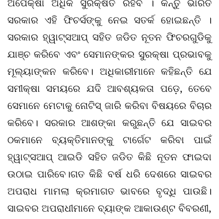
ଅପେକ୍ଷା ଅଧିକ ସୁରକ୍ଷିତ ରହିବ । କିନ୍ତୁ ଭାରତ
ସରକାର ଏହି ଫିଚର୍ସଙ୍କୁ ନେଇ ସତର୍କ ହୋଇଛନ୍ତି ।
ସରକାର ହ୍ୱାଟ୍ସଆପ୍ ସହିତ ଜଡିତ ନୂତନ ଫିଚରଗୁଡିକୁ
ଯାଞ୍ଚ କରିବେ ଏବଂ ସେମାନଙ୍କର ସୁରକ୍ଷା ପ୍ରଭାବକୁ
ମୂଲ୍ୟାଙ୍କନ କରିବେ। ଅଧିକାରୀମାନେ କହିଛନ୍ତି ଯେ
ସମୀକ୍ଷା ସମୟରେ ଯଦି ଆବଶ୍ୟକତା ପଡ଼େ, ତେବେ
ସେମାନେ ମେଟାକୁ ନୋଟିସ୍ ଜାରି କରିବା ବିଷୟରେ ବିଚାର
କରିବେ। ସରକାର ଆଶଙ୍କା କରୁଛନ୍ତି ଯେ ସାଇବର
ଠକମାନେ ବ୍ୟକ୍ତିମାନଙ୍କୁ ଟାର୍ଗେଟ କରିବା ପାଇଁ
ହ୍ୱାଟ୍ସଆପ୍ ଆଇଡି ସହିତ ଜଡିତ କିଛି ନୂତନ ଫାଇଦା
ଉଠାଇ ପାରିବେ।ଗତ କିଛି ବର୍ଷ ଧରି ଦେଶରେ ସାଇବର
ଅପରାଧ ମାମଲା କ୍ରମାଗତ ଭାବରେ ବୃଦ୍ଧି ପାଉଛି।
ସାଇବର ଅପରାଧୀମାନେ ବ୍ୟାଙ୍କ ଆକାଉଣ୍ଟ ବିବରଣୀ,