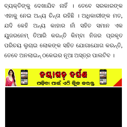
ବ୍ୟକ୍ତିଙ୍କୁ ଦେଖାଯିବ ନାହିଁ । ତେବେ ସରକାରଙ୍କ
ଏହାକୁ ନେଇ ଅନ୍ୟ ଚିନ୍ତା ରହିଛି । ଅଧିକାରୀଙ୍କ ମତ,
ଯଦି କେହି ଅନ୍ୟ କାହାର ନାଁ ସହିତ ସମାନ ଏକ
ୟୁଜରନେମ୍ ତିଆରି କରନ୍ତି କିମ୍ବା ନିଜର ପ୍ରକୃତ
ପରିଚୟ ଲୁଚାଇ ଲୋକଙ୍କ ସହିତ ଯୋଗାଯୋଗ କରନ୍ତି,
ତେବେ ଅନଲାଇନ୍ ଠକେଇର ନୂଆ ଅସ୍ତ୍ର ପାଲଟିବ ।