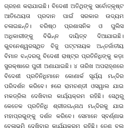
ଗ୍ରହଣ କରାଯାଇଛି। ବିଦେଶୀ ଅତିଥିଙ୍କୁ ସର୍ବୋତ୍କୃଷ୍ଟ
ଆତିଥେୟତା ପ୍ରଦାନ ପାଇଁ ସରକାର ଉଦ୍ୟମ
ଚଳାଇଛନ୍ତି। ବରିଷ୍ଠ ପ୍ରଶାସନିକ ଓ ପୁଲିସ
ଅଧିକାରୀଙ୍କୁ ବିଭିନ୍ନ ଦାୟିତ୍ବ ଦିଆଯାଇଛି।
ଭୁବନେଶ୍ୱରସ୍ଥିତ ବିଜୁ ପଟ୍ଟନାୟକ ଅନ୍ତର୍ଜାତୀୟ
ବିମାନ ବନ୍ଦରରୁ ବିଦେଶୀ ରାଷ୍ଟ୍ର ପ୍ରତିନିଧିଙ୍କୁ କଡ଼ା
ସୁରକ୍ଷାରେ ପୁରୀ ଅଣାଯାଇଛି। ୪ ତାରିଖ ଅପରାହ୍ଣରେ
ବିଦେଶୀ ପ୍ରତିନିଧିମାନେ କୋଣାର୍କ ସୂର୍ଯ୍ୟ ମନ୍ଦିର
ପରିଦର୍ଶନ କରିବେ। ୫ରେ ରାମଚଣ୍ଡୀ ଓସୱାଲ ଯାଇ
ମକଡ୍ରିଲ ଦେଖିବାର କାର୍ଯ୍ୟକ୍ରମ ରହିଛି। ସେଥିରୁ
କେତେକ ପ୍ରତିନିଧି ଶ୍ରୀଜଗନ୍ନାଥ ମନ୍ଦିରକୁ ଯାଇ
ମହାପ୍ରଭୁଙ୍କୁ ଦର୍ଶନ କରିବେ। ସେମାନେ ସ୍ବର୍ଣ୍ଣାଭ
ବେଳାଭୂମି ଦେଖିବାର କାର୍ଯ୍ୟକ୍ରମ ରହିଛି। ତେଣୁ ବ୍ଲୁ