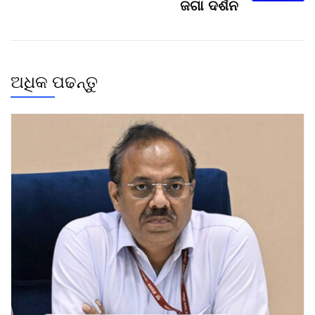
ଜଗା ଦର୍ଶନ
ଅଧିକ ପଢନ୍ତୁ