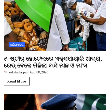
ଆଜିର ଖବର
୫-ଷ୍ଟାର୍ ହୋଟେଲରେ ଏକ୍ସପାୟାରି ଖାଦ୍ୟ,
ରେଡ୍ ବେଳେ ମିଳିଲା ବାସି ମାଛ ଓ ମାଂସ
odishadarpan
Aug 08, 2026
Read More