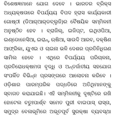
ବିଶେଷଜ୍ଞମାନେ ଯୋଗ ଦେବେ । ଭାରତର ବ୍ରିକ୍ସ
ଅଧ୍ୟକ୍ଷତାରେ ବିପର୍ଯ୍ୟୟ ବିପଦ ହ୍ରାସ କାର୍ଯ୍ୟକାରୀ
ଗୋଷ୍ଠୀ (ଡିଆର୍‌ଆର୍‌ଡବ୍ଲୁଜି)ର ବୈଷୟିକ ସମ୍ମିଳନୀ
ଅନୁଷ୍ଠିତ ହେବ । ବ୍ରାଜିଲ୍‌, ଇଜିପ୍ଟ, ଇଥିଓପିଆ,
ଇଣ୍ଡୋନେସିଆ, ଇରାନ୍‌, ଋଷିଆ, ସାଉଦି ଆରବ, ଦକ୍ଷିଣ
ଆଫ୍ରିକା, ୟୁଏଇ ଓ ଚାଇନା ଭଳି ଦେଶର ପ୍ରତିନିଧିଗଣ
ସାମିଲ ହେବେ । ଏଥିରେ ବିପର୍ଯ୍ୟୟ ପରିଚାଳନା,
ପ୍ରତିରୋଧକ୍ଷମତା ବୃଦ୍ଧି ଓ ଅନ୍ତର୍ଜାତୀୟ ସହଯୋଗ
ସଂପର୍କିତ ବିଭିନ୍ନ ପ୍ରସଙ୍ଗରେ ଆଲୋଚନା କରିବେ ।
ଓଡ଼ିଶାର ପାରମ୍ପରିକ ପଦ୍ଧତିରେ ଅତିଥିମାନଙ୍କୁ
ସ୍ବାଗତ କରାଯାଇଛି। ଏହି ସମ୍ମିଳନୀକୁ ଦୃଷ୍ଟିରେ ରଖି
ହୋଟେଲ ଚତୁଃପାର୍ଶ୍ବ ସମେତ ପୁରୀ ବାଇପାସ୍ ରାସ୍ତା,
ସମୁଦ୍ର ବେଳାଭୂମିରେ ଅଭୂତପୂର୍ବ ସୁରକ୍ଷା ବ୍ୟବସ୍ଥା