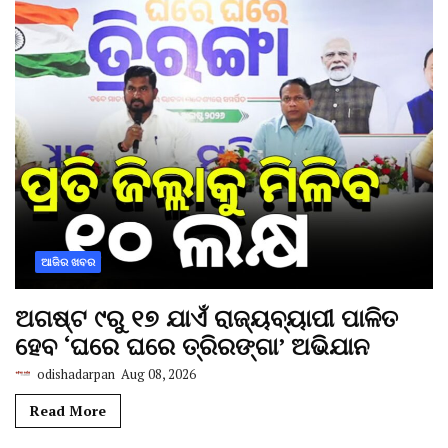
ଆଜିର ଖବର
ଅଗଷ୍ଟ ୯ରୁ ୧୭ ଯାଏଁ ରାଜ୍ୟବ୍ୟାପୀ ପାଳିତ
ହେବ ‘ଘରେ ଘରେ ତ୍ରିରଙ୍ଗା’ ଅଭିଯାନ
odishadarpan
Aug 08, 2026
Read More