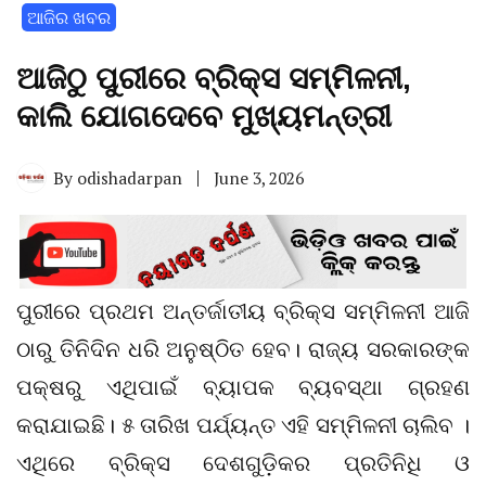
ଆଜିର ଖବର
ଆଜିଠୁ ପୁରୀରେ ବ୍ରିକ୍ସ ସମ୍ମିଳନୀ,
କାଲି ଯୋଗଦେବେ ମୁଖ୍ୟମନ୍ତ୍ରୀ
By
odishadarpan
June 3, 2026
ପୁରୀରେ ପ୍ରଥମ ଅନ୍ତର୍ଜାତୀୟ ବ୍ରିକ୍ସ ସମ୍ମିଳନୀ ଆଜି
ଠାରୁ ତିନିଦିନ ଧରି ଅନୁଷ୍ଠିତ ହେବ। ରାଜ୍ୟ ସରକାରଙ୍କ
ପକ୍ଷରୁ ଏଥିପାଇଁ ବ୍ୟାପକ ବ୍ୟବସ୍ଥା ଗ୍ରହଣ
କରାଯାଇଛି। ୫ ତାରିଖ ପର୍ଯ୍ୟନ୍ତ ଏହି ସମ୍ମିଳନୀ ଚାଲିବ ।
ଏଥିରେ ବ୍ରିକ୍ସ ଦେଶଗୁଡ଼ିକର ପ୍ରତିନିଧି ଓ