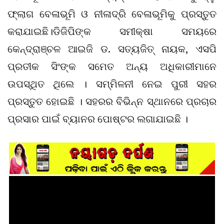
ଫ୍ଲାଗ ବେଳାଭୂମି ଓ ନୀଳାଦ୍ରି ବେଳାଭୂମିକୁ ପ୍ରସ୍ତୁତ
କରାଯାଇଛି।ଡିଜିପିଙ୍କ ସମୀକ୍ଷା ସମୟରେ
କେନ୍ଦ୍ରାଞ୍ଚଳ ଆଇଜି ଡ. ସତ୍ୟଜିତ୍‌ ନାୟକ, ଏସପି
ପ୍ରତୀକ ସିଂଙ୍କ ସମେତ ଅନ୍ୟ ଅଧିକାରୀମାନେ
ଉପସ୍ଥିତ ଥିଲେ । ସମ୍ମିଳନୀ ନେଇ ପୁରୀ ସହର
ପ୍ରସ୍ତୁତ ହୋଇଛି । ସହରର ବିଭିନ୍ନ ସ୍ଥାନରେ ପ୍ରଚାର
ପ୍ରସାର ପାଇଁ ବ୍ୟାନର ପୋଷ୍ଟର ଲଗାଯାଇଛି ।