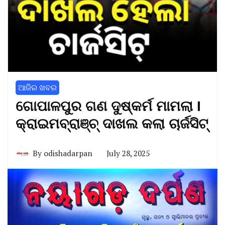
ଆଜିର ଖବର
ଗୋପାଳପୁର ଗଣ ଦୁଷ୍କର୍ମ ମାମଲା I
କ୍ରାଇମବ୍ରାଞ୍ଚ୍ ଦାଖଲ କଲା ଚାର୍ଜସିଟ୍
By
odishadarpan
July 28, 2025