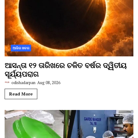
ଆଜିର ଖବର
ଆସନ୍ତା ୧୨ ତାରିଖରେ ଚଳିତ ବର୍ଷର ଦ୍ୱିତୀୟ
ସୂର୍ଯ୍ୟପରାଗ
odishadarpan
Aug 08, 2026
Read More