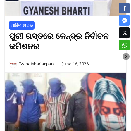
ଆଜିର ଖବର
ପୁରୀ ଗସ୍ତରେ କେନ୍ଦ୍ର ନିର୍ବାଚନ
କମିଶନର
By
odishadarpan
June 16, 2026