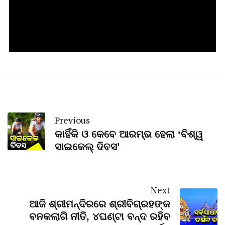
Previous
କାହିଁକି ଓ କେବେ ଆରମ୍ଭ ହେଲା ‘ବିଶ୍ୱ
ସାଇକେଲ୍‌ ଦିବସ’
Next
ଆଜି ଶ୍ରୀମନ୍ଦିରରେ ଶ୍ରୀବିଗ୍ରହଙ୍କ
ବନକଲାଗି ନୀତି, ୪ଘଣ୍ଟା ବନ୍ଦ ରହିବ