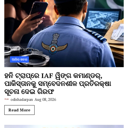
ଆଜିର ଖବର
ହନି ଟ୍ରାପ୍‌ରେ IAF ୱିଙ୍ଗ କମାଣ୍ଡର୍,
ପାକିସ୍ତାନକୁ ସମ୍ବେଦନଶୀଳ ପ୍ରତିରକ୍ଷା
ସୂଚନା ଦେଇ ଗିରଫ
odishadarpan
Aug 08, 2026
Read More