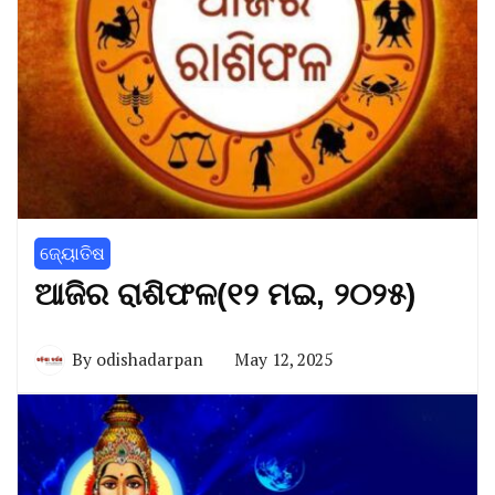
ଜ୍ୟୋତିଷ
ଆଜିର ରାଶିଫଳ(୧୨ ମଇ, ୨୦୨୫)
By
odishadarpan
May 12, 2025