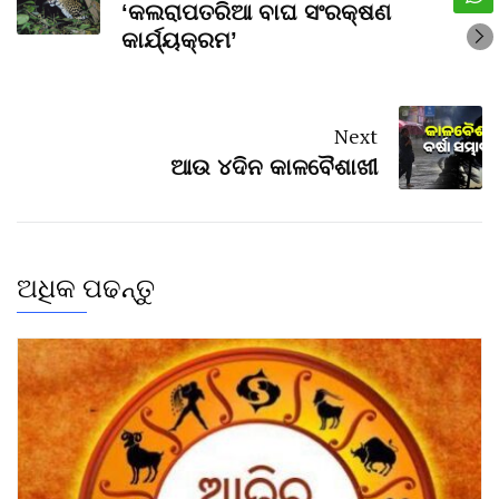
‘କଲରାପତରିଆ ବାଘ ସଂରକ୍ଷଣ
କାର୍ଯ୍ୟକ୍ରମ’
Next
ଆଉ ୪ଦିନ କାଳବୈଶାଖୀ
ଅଧିକ ପଢନ୍ତୁ