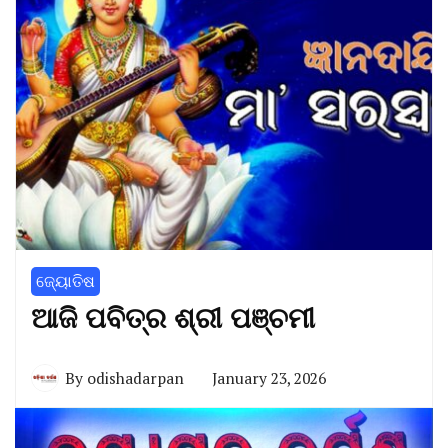
ଜ୍ୟୋତିଷ
ଆଜି ପବିତ୍ର ଶ୍ରୀ ପଞ୍ଚମୀ
By
odishadarpan
January 23, 2026