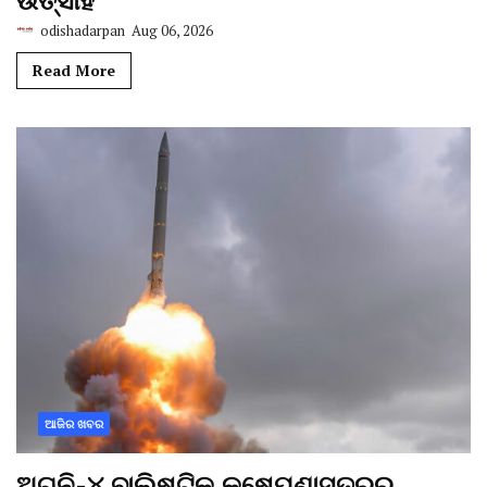
ଉତ୍ସାହ
odishadarpan
Aug 06, 2026
Read More
ଆଜିର ଖବର
ଅଗ୍ନି-୪ ବାଲିଷ୍ଟିକ୍ କ୍ଷେପଣାସ୍ତ୍ରର