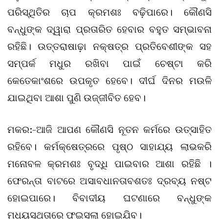
ପରିସ୍ଥିତିର ଚାପ କ୍ରମଶଃ ବଢ଼ିପାରେ। କୌଣସି
ବନ୍ଧୁଙ୍କ ଦ୍ୱାରା ପ୍ରତାରିତ ହେବାର ବହୁତ ସମ୍ଭାବନା
ରହିଛି। ଉତ୍ତରାଷାଢ଼ା ନକ୍ଷତ୍ର ପ୍ରତିବେଶୀଙ୍କ ସହ
ସମ୍ପର୍କ ମଧୁର ରଖିବା ପାଇଁ ଚେଷ୍ଟା କରି
କେତେକାଂଶରେ ଉପକୃତ ହେବେ। ଦୀର୍ଘ ଦିନର ମଉଳି
ଯାଇଥିବା ଆଶା ପୁଣି ଉଜ୍ଜୀବିତ ହେବ।
ମକର:-ଆଜି ଆପଣ କୌଣସି ନୂତନ କର୍ମରେ ଉତ୍ସାହିତ
ରହିବେ। କର୍ମକ୍ଷେତ୍ରରେ ପୃଷ୍ଠ ସାହାଯ୍ୟ ଲାଭକରି
ମନୋବଳ କ୍ରମଶଃ ବୃଦ୍ଧି ପାଇବାର ଆଶା ରହିଛି ।
ଫେରନ୍ତା ବାଟରେ ଅସାବଧାନତାବଶତଃ ଦ୍ରବ୍ୟ ନଷ୍ଟ
ହୋଇପାରେ। ବିବାଦୀୟ ଘଟଣାରେ ବନ୍ଧୁଙ୍କ
ମଧ୍ୟସ୍ଥତାରେ ଫଇସଲା ହୋଇଯିବ।