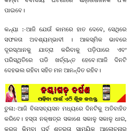
ପାଇବେ।
କନ୍ୟା :-ଆଜି ଯେଉଁ କାମରେ ହାତ ଦେବେ, ସେଥିରେ
ସଫଳତା ଅବଶ୍ୟମ୍ଭାବୀ । ଆକସ୍ମିକ ଭାବରେ
ଦୂରସ୍ଥାନକୁ ଯାତ୍ରା କରିବାକୁ ପଡ଼ିପାରେ ଏବଂ
ପରିସ୍ଥିତିରେ ପଡି ଖର୍ଚ୍ଚାନ୍ତ ହେବେ।ଆଜି ଦିନଟି
ଦେହଭଲ ରହିବା ସହିତ ମନ ଆନନ୍ଦିତ ରହିବ।
ତୁଳା:-ଆଜି ବିଳାସବ୍ୟସନ ମଧ୍ୟରେ ଦିନଟିକୁ ଅତିବାହିତ
କରିବେ। ହସ୍ତା ନକ୍ଷତ୍ର ସକାଶେ ସକାଳୁ ସକାଳୁ ଧାର,
କରଜ କିମ୍ବା ପୂର୍ବ ଶତ୍ରୁତା ସାମୟିକ ଆଲୋଚନାର