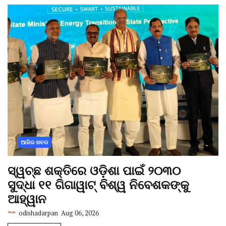
ଆଜିର ଖବର
ସ୍ୱଚ୍ଛ ଶକ୍ତିରେ ଓଡ଼ିଶା ପାଇଁ ୨୦୩୦
ସୁଦ୍ଧା ୧୧ ଗିଗାୱାଟ୍ ବିଶ୍ୱ ନିବେଶକଙ୍କୁ
ଆହ୍ୱାନ
odishadarpan
Aug 06, 2026