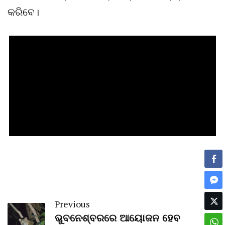
କରିବେ।
Previous
ଭୁବନେଶ୍ବରରେ ଆୟୋଜନ ହେବ