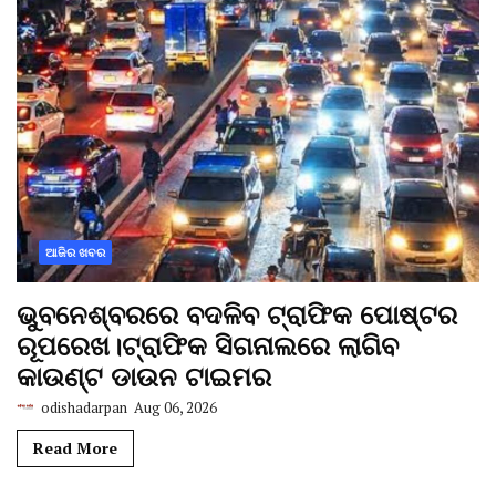
ଆଜିର ଖବର
ଭୁବନେଶ୍ବରରେ ବଦଳିବ ଟ୍ରାଫିକ ପୋଷ୍ଟର
ରୂପରେଖ।ଟ୍ରାଫିକ ସିଗନାଲରେ ଲାଗିବ
କାଉଣ୍ଟ ଡାଉନ ଟାଇମର
odishadarpan
Aug 06, 2026
Read More