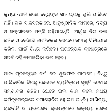
କୁମ୍ଭ:-ଆଜି ଜଣେ ବନ୍ଧୁଙ୍କ ସାହାଯ୍ୟକୁ ଭୁଲି ପାରିବେ
ନାହିଁ। ଘର ସାଜସଜ୍ଜାରେ, ଆନୁଷ୍ଠାନିକ କାମରେ, ନୃତ୍ୟ
ଓ ସଙ୍ଗୀତରେ ମଜ୍ଜି ରହିପାରନ୍ତି। ଆର୍ଥିକ ଦିଗ ଭଲ
ରହିବ ଓ କୌଣସି ଜନହିତକର କାମରେ ତାହାକୁ ବିନିଯୋଗ
କରିବା ପାଇଁ ଚିନ୍ତା କରିବେ। ପ୍ରତ୍ୟେକ କ୍ଷେତ୍ରରେ
ସତର୍କ ରହି କାମକରିବା ଭଲ ହେବ।
ମୀନ:-ପ୍ରତ୍ୟେକ କର୍ମ ରେ ଶୁଭଫଳ ପାଇବେ। କିନ୍ତୁ
ପାରିବାରିକ ଦିଗରୁ କେତେକ ବ୍ୟତିକ୍ରମ ସୃଷ୍ଟି ହେବାର
ସମ୍ଭାବନା ରହିଛି। ଯେତେ ଭଲ କାମ କଲେ ମଧ୍ୟ
କର୍ମକ୍ଷେତ୍ରରେ ସମାଲୋଚିତ ହୋଇପାରନ୍ତି। ବାଣିଜ୍ୟ,
ରାଜନୀତି ଓ ପ୍ରଶାସନ କ୍ଷେତ୍ରରେ ଲକ୍ଷ୍ୟ ହାସଲ