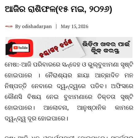
ଆଜିର ରାଶିଫଳ(୧୫ ମଇ, ୨୦୨୬)
By
odishadarpan
May 15, 2026
ମେଷ:-ଆଜି ପରିବାରରେ ସନ୍ଦେହ ଓ ଭୁଲ୍‌ବୁଝାମଣା ସୃଷ୍ଟି
ହୋଇପାରେ । ନୈରାଶ୍ୟର ଛାୟା ଆଚ୍ଛାଦିତ ମନ
ନିଷ୍ପତ୍ତି ନେବାରେ ଦ୍ୱନ୍ଦ୍ୱରେ ପଡିବ। ଅଫିସରେ
କୌଣସି ବିଷୟ ନେଇ ବୁଝାମଣାରେ ତିକ୍ତତା ସୃଷ୍ଟି
ହୋଇପାରେ। ଆଲୋଚନା, ଆନୁଷ୍ଠାନିକ କାମରେ
ଦ୍ୱନ୍ଦ୍ୱ ଦୂର ହୋଇପାରେ।