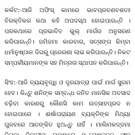
କର୍କଟ:-ଆଜି ଅଫିସ୍‌ କାମରେ ଭାବପ୍ରବଣବଶତଃ
ବିରକ୍ତିକର କଥା କହି ଅପଦସ୍ଥ ହୋଇପାରନ୍ତି ।
ପରକଥାରେ ପ୍ରଭାବିତ ଭୁଲ୍‌ ମାର୍ଗର ଅନୁସରଣ
କରିପାରନ୍ତି। ଜମିଜମା କାରବାର, ସତ୍‌ସଙ୍ଗ କିମ୍ବା
ଧର୍ମାନୁଷ୍ଠାନ ଦିଗରୁ ପ୍ରେରଣା ଲାଭ କରିପାରନ୍ତି। ନିକଟ
ସମ୍ପର୍କୀୟମାନଙ୍କ ସହ ମିତ୍ରତା ସ୍ଥାପନ କରିପାରନ୍ତି।
ସିଂହ:-ଆଜି ବ୍ୟୟବୃଦ୍ଧି ଓ ଦୂରଯାତ୍ରା ପାଇଁ ମାର୍ଗ ସୁଗମ
ହେବ। କିନ୍ତୁ ଶନିଙ୍କ ସମ୍ବନ୍ଧ ଜନିତ ମାନସିକ ଅବସାଦ
ବଢ଼ିବା କାରଣରୁ କୌଣସି କାମ ଉତ୍ସାହପ୍ରଦ ନ
ହୋଇପାରେ । ଈର୍ଷାପରାୟଣ ବ୍ୟକ୍ତିଙ୍କ ମିଥ୍ୟା
ଗୁଜବରେ ଆତଙ୍କିତ ହୁଅନ୍ତୁ ନାହିଁ । ମାଲିମକଦ୍ଦମା
କିମ୍ବା ବିବାଦୀୟ ଘଟଣାରେ ସନ୍ତୋଷଜନକ ଫଳ