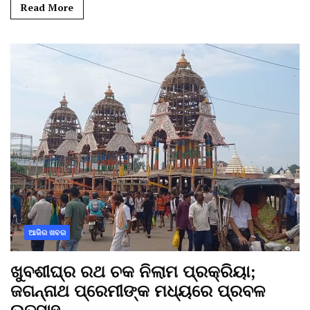
Read More
ଆଜିର ଖବର
ଖୁବଶୀଘ୍ର ରଥ ଚକ ନିଲାମ ପ୍ରକ୍ରିୟା;
ଜଗନ୍ନାଥ ପ୍ରେମୀଙ୍କ ମଧ୍ୟରେ ପ୍ରବଳ