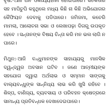
ବୃଷ:-ଆଜି ଧନ ଓକାର୍ଯ୍ୟହାନୀ ହୋଇପାରେ। ସତର୍କତାର
ସହ ମାପିଚୁପି କହୁଥିଲେ ମଧ୍ୟ କିଛି ନା କିଛି ଅଭିଯୋଗର
କୈଫିୟତ ଦେବାକୁ ପଡିପାରେ। ଜମିଜମା, କଚେରି
ମାମଲା, ଆଲୋଚନା ସଭା ଓ ଲେଖାପଢ଼ା ଦିଗରୁ ଉପକୃତ
ହେବେ । ସନ୍ତାନଙ୍କ ବିଷୟ ଚିନ୍ତା କରି ମନ ଭଲ ଲାଗି ନ
ପାରେ।
ମିଥୁନ:-ଆଜି ବନ୍ଧୁମାନଙ୍କ ସାହାଯ୍ୟରୁ ମାନସିକ
ଦ୍ୱନ୍ଦ୍ୱର ଅବସାନ ଘଟିବ । ଜଣେ ଆତ୍ମୀୟଙ୍କ
ସହଯୋଗ ଦ୍ୱାରା ଅର୍ଥଲାଭ ଓ ସମ୍ମାନ ସାଙ୍ଗକୁ
ବାଲ୍ୟବନ୍ଧୁଙ୍କ ସାନ୍ନିଧ୍ୟ ଲାଭ କରି ଖୁସି ରହିବେ ।
ଶିଳ୍ପ, ବାଣିଜ୍ୟ, ବ୍ୟବସାୟ ଓ ପରିବହନ କ୍ଷେତ୍ରରେ
ସାମାନ୍ୟ ପ୍ରତିବନ୍ଧକ ଦେଖାଦେଇପାରେ।