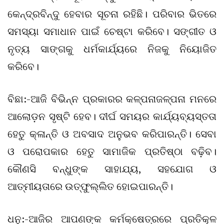
କେନ୍ଦ୍ରବିନ୍ଦୁ ହେବାର ସୂଚନା ରହିଛି। ପରିବାର ଭିତରେ
ସମସ୍ୟା ସମାଧାନ ପାଇଁ ଚେଷ୍ଟା କରିବେ। ସଙ୍ଗୀତ ଓ
ନୃତ୍ୟ ସାଙ୍ଗକୁ ଧର୍ମକାର୍ଯ୍ୟରେ ନିଜକୁ ନିୟୋଜିତ
କରିବେ।
ବିଛା:-ଆଜି ବିଭିନ୍ନ ପ୍ରକାରର କଳ୍ପନାଜଳ୍ପନା ମନରେ
ଆଲୋଡ଼ନ ସୃଷ୍ଟି ହେବ। ଦୀର୍ଘ ସମୟର କାର୍ଯ୍ୟବ୍ୟସ୍ତତା
ହେତୁ କ୍ଳାନ୍ତି ଓ ଅବସାଦ ଅନୁଭବ କରିପାରନ୍ତି। ସେବା
ଓ ପରୋପକାର ହେତୁ ସାମାଜିକ ପ୍ରତିଷ୍ଠା ବଢ଼ିବ।
କୌଣସି ବନ୍ଧୁଙ୍କ ସାହାଯ୍ୟ, ସହଯୋଗ ଓ
ଆତ୍ମୀୟତାରେ ଉତ୍‌ଫୁଲ୍ଲିତ ହୋଇପାରନ୍ତି।
ଧନୁ:-ଆଜିର ଆପଣଙ୍କ କର୍ମକ୍ଷେତ୍ରରେ ପ୍ରତିକୂଳ