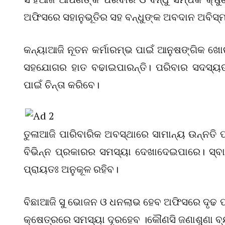
ଅଫିସରେ ସହାନୁଭୂତିର ସହ ବନ୍ଧୁଙ୍କ ଅବଦାନ ଅବିସ୍
କନ୍ୟାଆଜି ନୂତନ କର୍ମାରମ୍ଭ ପାଇଁ ଆନୁଷଙ୍ଗିକ
ସହଯୋଗର ହାତ ବଢାଇପାରନ୍ତି। ପରିବାର ସଦସ୍ୟଙ୍
ପାଇଁ ଚିନ୍ତା କରିବେ।
ତୁଳାଆଜି ପାରିବାରିକ ଅବସ୍ଥାରେ ସାମାନ୍ୟ ଉନ୍ନତ
ବିଭିନ୍ନ ପ୍ରକାରର ସମସ୍ୟା ଦେଖାଦେଇପାରେ। ସ୍ବାସ
ପ୍ରାୟତଃ ଅନୁକୂଳ ରହିବ।
ବିଛାଆଜି ସୁ ଭୋଜନ ଓ ଧନଲାଭ ହେବ ଅଫିସରେ ଦୃଢ ପ
କ୍ଷେତ୍ରରେ ସମସ୍ୟା ଦୂରହେବ ।କୌଣସି ଜଣାଶୁଣା ବ୍