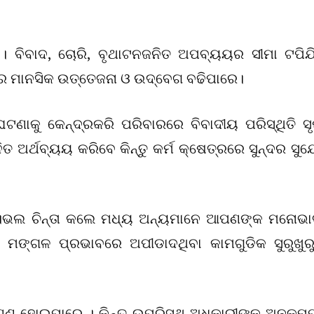
 । ବିବାଦ, ଚୋରି, ବୃଥାଟନଜନିତ ଅପବ୍ୟୟର ସୀମା ଟପିଯ
ରରେ ମାନସିକ ଉତ୍ତେଜନା ଓ ଉଦ୍‌ବେଗ ବଢିପାରେ।
ାକୁ କେନ୍ଦ୍ରକରି ପରିବାରରେ ବିବାଦୀୟ ପରିସ୍ଥିତି ସୃଷ
 ଅର୍ଥବ୍ୟୟ କରିବେ କିନ୍ତୁ କର୍ମ କ୍ଷେତ୍ରରେ ସୁନ୍ଦର ସୁ
।ଭଲ ଚିନ୍ତା କଲେ ମଧ୍ୟ ଅନ୍ୟମାନେ ଆପଣଙ୍କ ମନୋଭା
ସ୍ଥ ମଙ୍ଗଳ ପ୍ରଭାବରେ ଅପୀଡାଦଥିବା କାମଗୁଡିକ ସୁରୁଖୁର
ଣ୍ଣ ହୋଇପାରେ । କିନ୍ତୁ ଉପରିସ୍ଥ ଅଧିକାରୀଙ୍କ ଅନୁକମ୍ପ