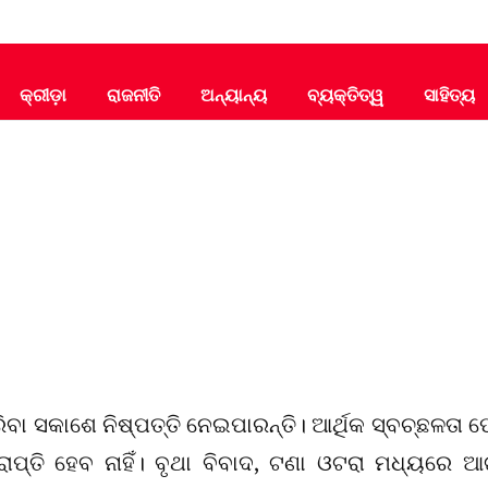
କ୍ରୀଡ଼ା
ରାଜନୀତି
ଅନ୍ୟାନ୍ୟ
ବ୍ୟକ୍ତିତ୍ୱ
ସାହିତ୍ୟ
ିବା ସକାଶେ ନିଷ୍ପତ୍ତି ନେଇପାରନ୍ତି। ଆର୍ଥିକ ସ୍ବଚ୍ଛଳତା ଫ
ାପ୍ତି ହେବ ନାହିଁ। ବୃଥା ବିବାଦ, ଟଣା ଓଟରା ମଧ୍ୟରେ ଆ