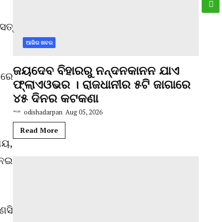
ତ୍‌
ଆଜିର ଖବର
ଜୟଦେବ ବିହାରରୁ ନନ୍ଦନକାନନ ଯାଏ
ପରେ
ଫ୍ଲାଏଓଭର । ରାଜଧାନୀର ୫ଟି ଜାଗାରେ
୪୫ ଦିନର କଟକଣା
odishadarpan
Aug 05, 2026
Read More
ାୟ,
ନେଇ
ଣସି