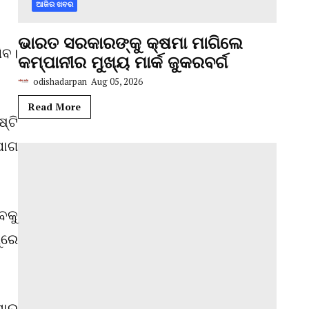
ଆଜିର ଖବର
ଭାରତ ସରକାରଙ୍କୁ କ୍ଷମା ମାଗିଲେ
ିବ।
କମ୍ପାନୀର ମୁଖ୍ୟ ମାର୍କ ଜୁକରବର୍ଗ
odishadarpan
Aug 05, 2026
Read More
୍ଟି
ଯୋଗ
ବକୁ
ୁରେ
ାରୁ