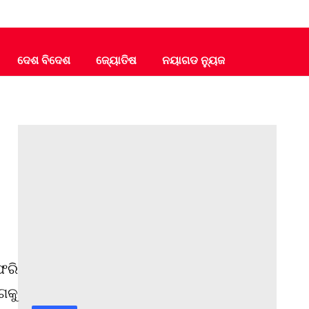
ଦେଶ ବିଦେଶ
ଜ୍ୟୋତିଷ
ନୟାଗଡ ନ୍ୟୁଜ
େରି
ଗକୁ