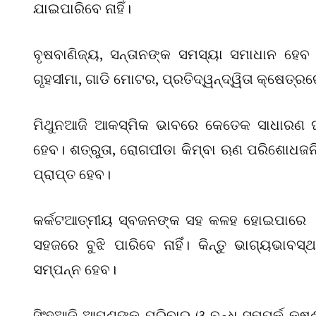
ଯାଇପାରିବେ ନାହିଁ।
ବୃଷବାଣିଜ୍ୟ, ସନ୍ତାନଙ୍କ ସମସ୍ୟା ସମାଧାନ ହେବ
ଗୃହସୀମା, ଗାଡି ମୋଟର, ପ୍ରତିଦ୍ୱନ୍ଦ୍ୱିତା କ୍ଷେତ୍
ମିଥୁନଆଜି ଆକସ୍ମିକ ଭାବରେ କେତେକ ସାଧାରଣ ଘଟଣ
ହେବ। ଶତ୍ରୁତା, ରୋଗପୀଡା କିମ୍ବା ଋଣ ପରିଶୋଧଜନିତ
ପ୍ରାପ୍ତ ହେବ।
କର୍କଟଆତ୍ମୀୟ ସ୍ବଜନଙ୍କ ସହ କଳହ ହୋଇପାରେ 
ସହଜରେ ବୁଝି ପାରିବେ ନାହିଁ। କିନ୍ତୁ ଭାଗ୍ୟଭାବ
ସମ୍ପନ୍ନ ହେବ।
ସିଂହଆଜି ଆପଣଙ୍କ ପରିବାର ଓ ବନ୍ଧୁ ସମ୍ପର୍କ କ୍ଷୁ