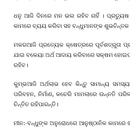
ଧନୁ ଆଜି ଦିନରେ ମନ ଭଲ ରହିବ ନାହିଁ । ପ୍ରତ୍ୟୁଷ
କାମରେ ବ୍ୟୟ କରିବା ସହ ବନ୍ଧୁମାନଙ୍କ ଶୁଭଚିନ୍ତକ
ମକରଆଜି ପ୍ରତ୍ୟେକ କ୍ଷେତ୍ରରେ ପୂର୍ବଶତ୍ରୁତା ପ
ଯାଇ ବକେୟା ଅର୍ଥ ଆଦାୟ କରିବାରେ ସକ୍ଷମ ହୋଇପାରନ
ରହିବ।
କୁମ୍ଭଆଜି ଅର୍ଥଲାଭ ହେବ କିନ୍ତୁ ସାମାନ୍ୟ ସମସ୍ୟ
ପରିବହନ, ନିର୍ମାଣ, କଚେରି ମାମଲାରେ ଉନ୍ନତି ପ
ଚିନ୍ତିତ ରହିପାରନ୍ତି।
ମୀନ:-ବନ୍ଧୁଙ୍କ ଅନୁରୋଧରେ ଆନୁଷ୍ଠାନିକ କାମରେ ଖଟ