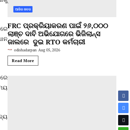
ଆଜିର ଖବର
FRC ପ୍ରକ୍ରିୟାକରଣ ପାଇଁ ୨୬,୦୦୦
ବରେ
ଲାଞ୍ଚ ଦାବି ଅଭିଯୋଗରେ ଭିଜିଲାନ୍ସ
ଧାନ
ଜାଲରେ ଦୁଇ RTO କର୍ମଚାରୀ
odishadarpan
Aug 05, 2026
Read More
ୟରେ
ସମୟ
ଜ୍ୟ