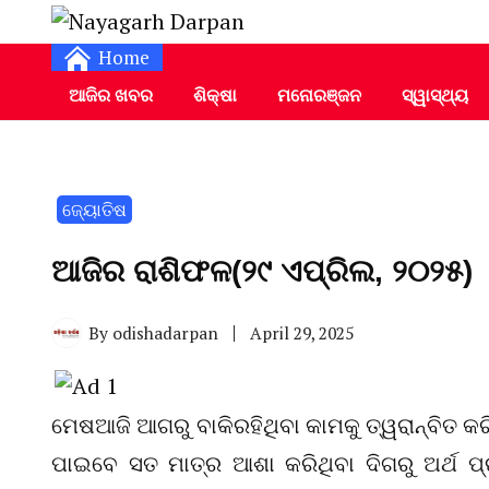
Daily Odia News
Nayagarh Darpan
Home
ଆଜିର ଖବର
ଶିକ୍ଷା
ମନୋରଞ୍ଜନ
ସ୍ୱାସ୍ଥ୍ୟ
ଜ୍ୟୋତିଷ
ଆଜିର ରାଶିଫଳ(୨୯ ଏପ୍ରିଲ, ୨୦୨୫)
By
odishadarpan
April 29, 2025
ମେଷଆଜି ଆଗରୁ ବାକିରହିଥିବା କାମକୁ ତ୍ୱରାନ୍ବିତ କର
ପାଇବେ ସତ ମାତ୍ର ଆଶା କରିଥିବା ଦିଗରୁ ଅର୍ଥ ପ୍ର