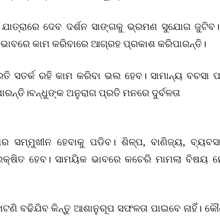
 ଯାତ୍ରାରେ ଦେବ ଦର୍ଶନ ସାଙ୍ଗକୁ ଭ୍ରମଣ ସୁଯୋଗ ଜୁଟିବ।ସ
 ଭାବରେ କାମ କରିବାରେ ଆଗ୍ରହ ପ୍ରକାଶ କରିପାରନ୍ତି।
୍ରତି ସତର୍କ ରହି କାମ କରିବା ଭଲ ହେବ। ସାମାନ୍ୟ ବଚସା 
୍ତି।ବନ୍ଧୁଙ୍କ ଅନୁରାଗ ପ୍ରତି ମନରେ ଦୁର୍ବଳତା
ାର ସମ୍ମୁଖୀନ ହେବାକୁ ପଡିବ। ଶିଳ୍ପ, ବାଣିଜ୍ୟ, ବ୍ୟବସ
ରିଲକ୍ଷିତ ହେବ। ସାମୟିକ ଭାବରେ କଚେରି ମାମଲା ବିଷୟ 
ଣି ବଢିଯିବ କିନ୍ତୁ ଆଶାନୁରୂପ ସଫଳତା ପାଇବେ ନାହିଁ। କୌ