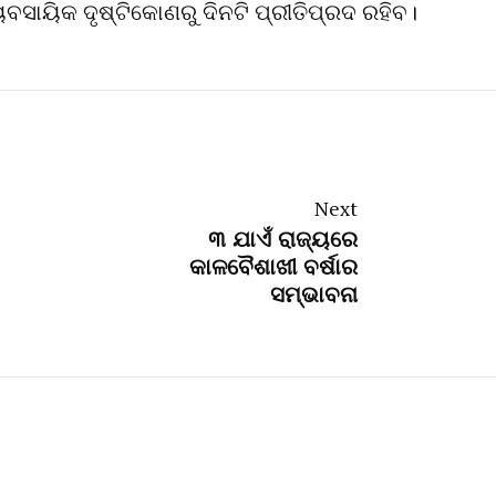
୍ୟବସାୟିକ ଦୃଷ୍ଟିକୋଣରୁ ଦିନଟି ପ୍ରୀତିପ୍ରଦ ରହିବ।
Next
୩ ଯାଏଁ ରାଜ୍ୟରେ
କାଳବୈଶାଖୀ ବର୍ଷାର
ସମ୍ଭାବନା