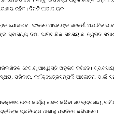
ମରଣୀୟ ରହିବ। ଦିନଟି ପୀଡାଦାୟକ
 ଖୋରାକ ଯୋଗଇବ। ଫଳରେ ଆପଣଙ୍କ ସହକର୍ମୀ ଅଯାଚିତ ଭା
କ ସ୍ବାସ୍ଥ୍ୟ ତଥା ପାରିବାରିକ ସମସ୍ୟାର ତ୍ୱରିତ ସମା
ି ପରିଲଖିତକ ହେବାରୁ ଆଶ୍ୱସ୍ତି ଅନୁଭବ କରିବେ। ବ୍ୟବସା
୍ଥ୍ୟ, ପରିବାର, କର୍ମକ୍ଷେତ୍ରସମ୍ପର୍କି ଆଲୋଚନା ପାଇଁ 
ଦକ୍ଷେପ ନେଇ କାର୍ଯ୍ୟ ହାସଲ କରିବା ସହ ବ୍ୟବସାୟ, ବାଣି
ୟକ୍ତିଙ୍କ ପ୍ରତିରୋଧ ଆଶାକୁ ପ୍ରତିହତ କରିପାରେ।