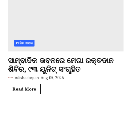
ଆଜିର ଖବର
ସାମ୍ବାଦିକ ଭବନରେ ମେଗା ରକ୍ତଦାନ
ଶିବିର, ୯୩ ୟୁନିଟ୍ ସଂଗୃହିତ
odishadarpan
Aug 05, 2026
Read More