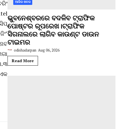
ରିଂ
ଆଜିର ଖବର
tel
ଭୁବନେଶ୍ବରରେ ବଦଳିବ ଟ୍ରାଫିକ
ିପ୍
ପୋଷ୍ଟର ରୂପରେଖ।ଟ୍ରାଫିକ
ସିଗନାଲରେ ଲାଗିବ କାଉଣ୍ଟ ଡାଉନ
ିଂ’
ଟାଇମର
୍ଣବ
odishadarpan
Aug 06, 2026
େଗା
Read More
୩.୩
 ଏକ