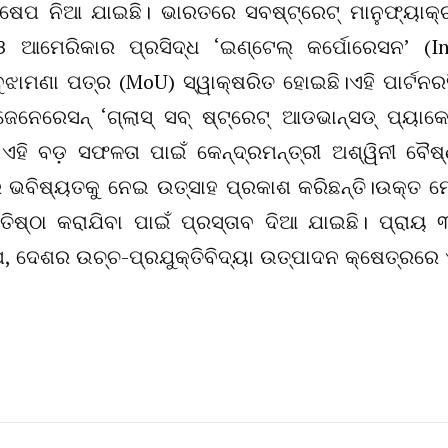
ପ ନିଆ ଯାଇଛି। ଭାରତରେ ସବଷ୍ଟ୍ରେଟ୍ ମାନୁଫ୍ୟାକ୍ଚ
 ଆମେରିକାର ପ୍ରସିଦ୍ଧ ‘ଇଣ୍ଟେଲ୍ କର୍ପୋରେସନ’ (In
ଝାମଣା ପତ୍ର (MoU) ସ୍ୱାକ୍ଷରିତ ହୋଇଛି।ଏହି ପାର୍ଟନରସ
ରେସନ୍ ‘ଗ୍ଲାସ୍ ସବ୍ ଷ୍ଟ୍ରେଟ୍ ଆଡଭାନ୍ସଡ୍ ପ୍ୟାକେଜ
ଏହି ବଡ଼ ସଫଳତା ପାଇଁ କେନ୍ଦ୍ରମନ୍ତ୍ରୀ ଅଶ୍ୱିନୀ ବୈଷ
ର ଭବିଷ୍ୟତକୁ ନେଇ ଉତ୍ସାହ ପ୍ରକାଶ କରିଛନ୍ତି।ଉକ୍ତ ମ
ତିଷ୍ଠା କରାଯିବା ପାଇଁ ପ୍ରସ୍ତାବ ଦିଆ ଯାଇଛି। ପ୍ରାୟ 
, ଦେଶର ଉଚ୍ଚ-ପ୍ରଯୁକ୍ତିବିଦ୍ୟା ଉତ୍ପାଦନ କ୍ଷେତ୍ରରେ