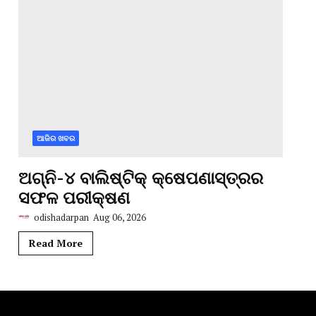
ଆଜିର ଖବର
ଅଗ୍ନି-୪ ବାଲିଷ୍ଟିକ୍ କ୍ଷେପଣାସ୍ତ୍ରର
ସଫଳ ପରୀକ୍ଷଣ
odishadarpan
Aug 06, 2026
Read More