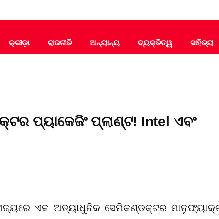
କ୍ରୀଡ଼ା
ରାଜନୀତି
ଅନ୍ୟାନ୍ୟ
ବ୍ୟକ୍ତିତ୍ୱ
ସାହିତ୍ୟ
୍ଟର ପ୍ୟାକେଜିଂ ପ୍ଲାଣ୍ଟ! Intel ଏବଂ
ାଜ୍ୟରେ ଏକ ଅତ୍ୟାଧୁନିକ ସେମିକଣ୍ଡକ୍ଟର ମାନୁଫ୍ୟାକ୍ଚ