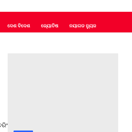
ଦେଶ ବିଦେଶ
ଜ୍ୟୋତିଷ
ନୟାଗଡ ନ୍ୟୁଜ
ରିଂ