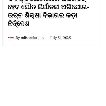
ହେବ ଯୌନ ନିର୍ଯାତନା ଅଭିଯୋଗ-
ଉଚ୍ଚ ଶିକ୍ଷା ବିଭାଗର କଡ଼ା
ନିର୍ଦ୍ଦେଶ
By
odishadarpan
July 31, 2025