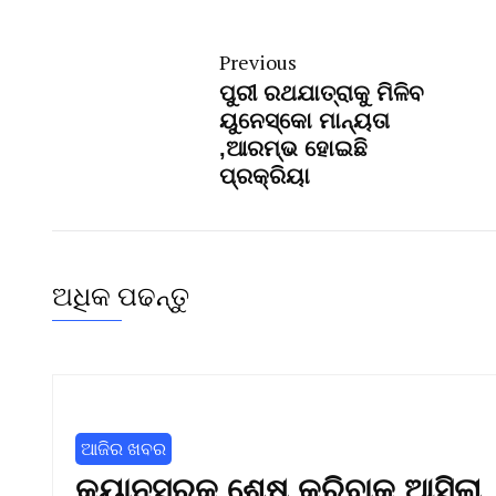
Previous
ପୁରୀ ରଥଯାତ୍ରାକୁ ମିଳିବ
ୟୁନେସ୍କୋ ମାନ୍ୟତା
,ଆରମ୍ଭ ହୋଇଛି
ପ୍ରକ୍ରିୟା
ଅଧିକ ପଢନ୍ତୁ
ଆଜିର ଖବର
କ୍ୟାନସରକୁ ଶେଷ କରିବାକୁ ଆସିଲା