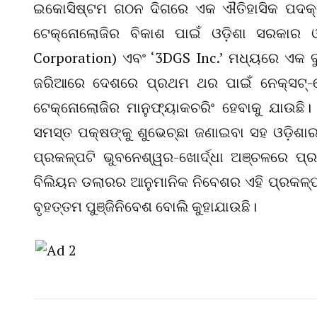
ଇକୋସିଷ୍ଟମ ଗଠନ ଦିଗରେ ଏକ ଐତିହାସିକ ପଦକ୍ଷେ
ଟେକ୍ନୋଲୋଜିର ବିକାଶ ପାଇଁ ଓଡ଼ିଶା ସରକାର ଓ
Corporation) ଏବଂ ‘3DGS Inc.’ ମଧ୍ୟରେ ଏକ ବୁ
ଜରିଆରେ ଦେଶରେ ପ୍ରଥମ ଥର ପାଇଁ ନେକ୍ସଟ୍-ଜେନେ
ଟେକ୍ନୋଲୋଜିର ମାନୁଫ୍ୟାକଚରିଂ ହେବାକୁ ଯାଉଛି। 
ସମସ୍ତ ପକ୍ଷଙ୍କୁ ଶୁଭେଚ୍ଛା ଜଣାଇବା ସହ ଓଡ଼ିଶା
ପ୍ରକଳ୍ପଟି ଭୁବନେଶ୍ୱର-ଖୋର୍ଦ୍ଧା ଅଞ୍ଚଳରେ ପ୍ର
ବିଲିୟନ ଡଲାରର ଆନୁମାନିକ ନିବେଶର ଏହି ପ୍ରକଳ୍ପ
ବୃହତ୍ତମ ପୁଞ୍ଜିନିବେଶ ବୋଲି କୁହାଯାଉଛି।