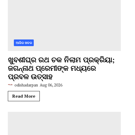
ଆଜିର ଖବର
ଖୁବଶୀଘ୍ର ରଥ ଚକ ନିଲାମ ପ୍ରକ୍ରିୟା;
ଜଗନ୍ନାଥ ପ୍ରେମୀଙ୍କ ମଧ୍ୟରେ
ପ୍ରବଳ ଉତ୍ସାହ
odishadarpan
Aug 06, 2026
Read More