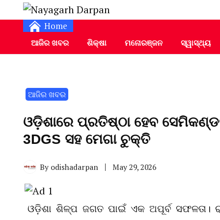
Daily Odia News
Nayagarh Darpan
Home
ଆଜିର ଖବର
ଶିକ୍ଷା
ମନୋରଞ୍ଜନ
ସ୍ୱାସ୍ଥ୍ୟ
ଆଜିର ଖବର
ଓଡ଼ିଶାରେ ପ୍ରତିଷ୍ଠା ହେବ ସେମିକଣ୍ଡକ
3DGS ସହ ମେଗା ଚୁକ୍ତି
By
odishadarpan
May 29, 2026
ଓଡ଼ିଶା ଶିଳ୍ପ ଜଗତ ପାଇଁ ଏକ ଅପୂର୍ବ ସଫଳତା। ର