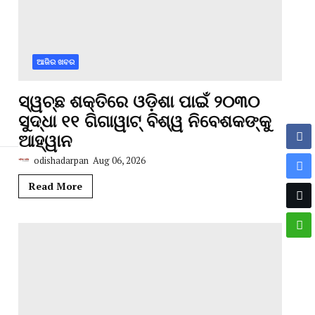
ଆଜିର ଖବର
ସ୍ୱଚ୍ଛ ଶକ୍ତିରେ ଓଡ଼ିଶା ପାଇଁ ୨୦୩୦
ସୁଦ୍ଧା ୧୧ ଗିଗାୱାଟ୍ ବିଶ୍ୱ ନିବେଶକଙ୍କୁ
ଆହ୍ୱାନ
odishadarpan
Aug 06, 2026
Read More