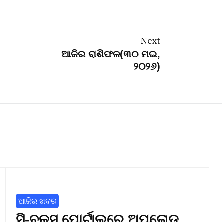
Next
ଆଜିର ରାଶିଫଳ(୩୦ ମଇ,
୨୦୨୬)
ଆଜିର ଖବର
ସି-ବକ୍ସ ପୋର୍ଟାଲରେ ଅପଲୋଡ୍‌