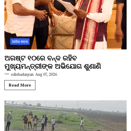
ଆଜିର ଖବର
ଅଗଷ୍ଟ ୧୦ରେ ବନ୍ଦ ରହିବ
ମୁଖ୍ୟମନ୍ତ୍ରୀଙ୍କ ଅଭିଯୋଗ ଶୁଣାଣି
odishadarpan
Aug 07, 2026
Read More