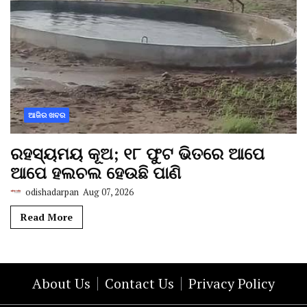
ଆଜିର ଖବର
ରହସ୍ୟମୟ କୂଅ; ୧୮ ଫୁଟ ଭିତରେ ଆପେ
ଆପେ ହଲଚଲ ହେଉଛି ପାଣି
odishadarpan
Aug 07, 2026
Read More
About Us
Contact Us
Privacy Policy