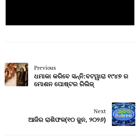
Previous
ଧମାକା କରିବେ ସନ୍ନି:ବଟୱାରା ୧୯୪୭ ର
ମୋଶନ ପୋଷ୍ଟର ରିଲିଜ୍
Next
ଆଜିର ରାଶିଫଳ(୧୦ ଜୁନ, ୨୦୨୬)