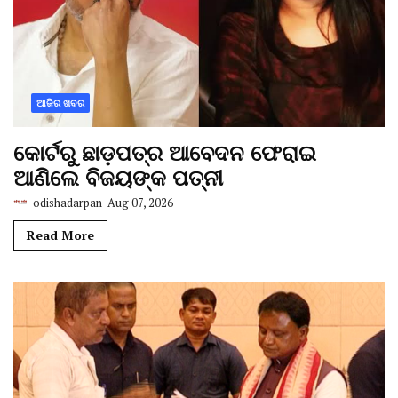
ଆଜିର ଖବର
କୋର୍ଟରୁ ଛାଡ଼ପତ୍ର ଆବେଦନ ଫେରାଇ
ଆଣିଲେ ବିଜୟଙ୍କ ପତ୍ନୀ
odishadarpan
Aug 07, 2026
Read More