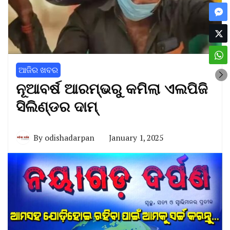
ଆଜିର ଖବର
ନୂଆବର୍ଷ ଆରମ୍ଭରୁ କମିଲା ଏଲପିଜି
ସିଲିଣ୍ଡର ଦାମ୍‌
By
odishadarpan
January 1, 2025