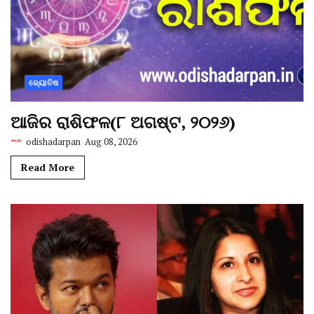
ଜ୍ୟୋତିଷ
ଆଜିର ରାଶିଫଳ(୮ ଅଗଷ୍ଟ, ୨୦୨୬)
odishadarpan
Aug 08, 2026
Read More