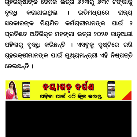
ଗୃହରକ୍ଷୀଙ୍କ ଦୈନିକ ଭତ୍ତା ୬୨୩ରୁ ୬୩୯ ଟଙ୍କାକୁ
ବୃଦ୍ଧି କରାଯାଇଥିଲା । ଇତିମଧ୍ୟରେ ରାଜ୍ୟ
ସରକାରଙ୍କ ନିୟମିତ କର୍ମଚାରୀମାନଙ୍କ ପାଇଁ ୨
ପ୍ରତିଶତ ଅତିରିକ୍ତ ମହଙ୍ଗା ଭତ୍ତା ୨୦୨୬ ଜାନୁଆରୀ
ପହିଲାରୁ ବୃଦ୍ଧି କରିଛନ୍ତି । ଏସବୁକୁ ଦୃଷ୍ଟିରେ ରଖି
ଗୃହରକ୍ଷୀମାନଙ୍କ ପାଇଁ ମୁଖ୍ୟମନ୍ତ୍ରୀ ଏହି ନିଷ୍ପତ୍ତି
ନେଇଛନ୍ତି ।