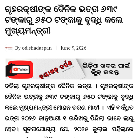
ଗୃହରକ୍ଷୀଙ୍କ ଦୈନିକ ଭତ୍ତା ୬୩୯
ଟଙ୍କାରୁ ୬୫୦ ଟଙ୍କାକୁ ବୃଦ୍ଧି କଲେ
ମୁଖ୍ୟମନ୍ତ୍ରୀ
By
odishadarpan
June 9, 2026
ବଢିଲା ଗୃହରକ୍ଷୀଙ୍କ ଦୈନିକ ଭତ୍ତା । ଗୃହରକ୍ଷୀଙ୍କ
ଦୈନିକ ଭତ୍ତାକୁ ୬୩୯ ଟଙ୍କାରୁ ୬୫୦ ଟଙ୍କାକୁ ବୃଦ୍ଧି
କଲେ ମୁଖ୍ୟମନ୍ତ୍ରୀ ମୋହନ ଚରଣ ମାଝୀ । ଏହି ବର୍ଦ୍ଧିତ
ଭତ୍ତା ୨୦୨୬ ଜାନୁଆରୀ ୧ ତାରିଖରୁ ପିଛିଲା ଭାବେ ଲାଗୁ
ହେବ। ସୂଚନାଯୋଗ୍ୟ ଯେ, ୨୦୨୫ ଜୁଲାଇ ପହିଲାରେ