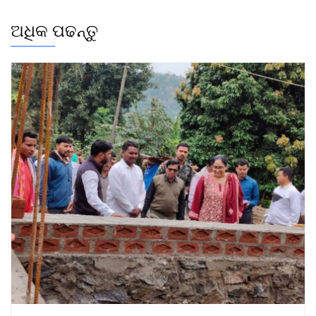
ଅଧିକ ପଢନ୍ତୁ