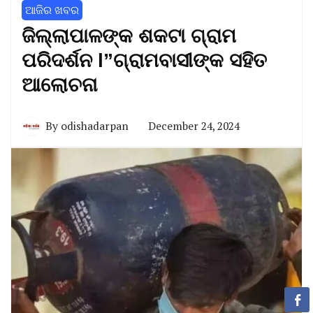
ଆଜିର ଖବର
ଜିଲ୍ଲାପାଳଙ୍କ ଶକଟା ଗ୍ରାମ
ପରିଦର୍ଶନ l”ଗ୍ରାମବାସୀଙ୍କ ସହିତ
ଆଲୋଚନା
By
odishadarpan
December 24, 2024