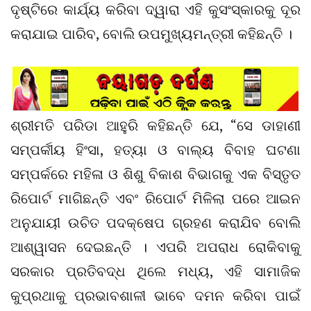
ଦୃଷ୍ଟିରେ କାର୍ଯ୍ୟ କରିବା ଦ୍ୱାରା ଏହି କୁସଂସ୍କାରକୁ ଦୂର
କରାଯାଇ ପାରିବ, ବୋଲି ଉପମୁଖ୍ୟମନ୍ତ୍ରୀ କହିଛନ୍ତି ।
ଶ୍ରୀମତି ପରିଡା ଆହୁରି କହିଛନ୍ତି ଯେ, “ସେ ଡାହାଣୀ
ସମ୍ପର୍କୀୟ ହିଂସା, ହତ୍ୟା ଓ ବାଲ୍ୟ ବିବାହ ଘଟଣା
ସମ୍ପର୍କରେ ମହିଳା ଓ ଶିଶୁ ବିକାଶ ବିଭାଗକୁ ଏକ ବିସ୍ତୃତ
ରିପୋର୍ଟ ମାଗିଛନ୍ତି ଏବଂ ରିପୋର୍ଟ ମିଳିଲା ପରେ ଆଇନ
ଅନୁଯାୟୀ ଉଚିତ ପଦକ୍ଷେପ ଗ୍ରହଣ କରାଯିବ ବୋଲି
ଆଶ୍ୱାସନ ଦେଇଛନ୍ତି । ଏପରି ଅପରାଧ ରୋକିବାକୁ
ସରକାର ପ୍ରତିବଦ୍ଧ ଥିଲେ ମଧ୍ୟ, ଏହି ସାମାଜିକ
କୁପ୍ରଥାକୁ ପ୍ରଭାବଶାଳୀ ଭାବେ ଦମନ କରିବା ପାଇଁ