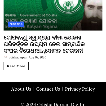
ଆଜିର ଖବର
ଗୋପବନ୍ଧୁ ସ୍ୱାସ୍ଥ୍ୟ ବୀମା ଯୋଜନା
ପରିବର୍ତ୍ତନ ଉଦ୍ୟମ ନେଇ ସାମ୍ବାଦିକ
ସଂଘର ବିରୋଧ!ଆନ୍ଦୋଳନ ଚେତାବନୀ
odishadarpan
Aug 07, 2026
Read More
About Us
Contact Us
Privacy Policy
© 2024 Odisha Darpan Digital