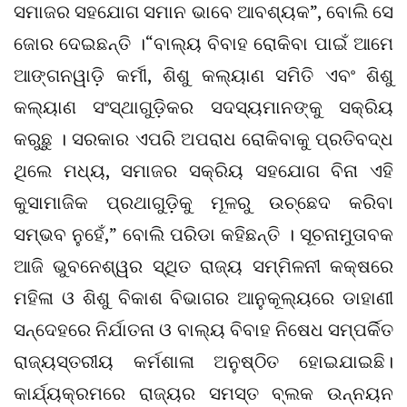
ସମାଜର ସହଯୋଗ ସମାନ ଭାବେ ଆବଶ୍ୟକ”, ବୋଲି ସେ
ଜୋର ଦେଇଛନ୍ତି ।“ବାଲ୍ୟ ବିବାହ ରୋକିବା ପାଇଁ ଆମେ
ଆଙ୍ଗନୱାଡ଼ି କର୍ମୀ, ଶିଶୁ କଲ୍ୟାଣ ସମିତି ଏବଂ ଶିଶୁ
କଲ୍ୟାଣ ସଂସ୍ଥାଗୁଡ଼ିକର ସଦସ୍ୟମାନଙ୍କୁ ସକ୍ରିୟ
କରୁଛୁ । ସରକାର ଏପରି ଅପରାଧ ରୋକିବାକୁ ପ୍ରତିବଦ୍ଧ
ଥିଲେ ମଧ୍ୟ, ସମାଜର ସକ୍ରିୟ ସହଯୋଗ ବିନା ଏହି
କୁସାମାଜିକ ପ୍ରଥାଗୁଡ଼ିକୁ ମୂଳରୁ ଉଚ୍ଛେଦ କରିବା
ସମ୍ଭବ ନୁହେଁ,” ବୋଲି ପରିଡା କହିଛନ୍ତି । ସୂଚନାମୁତାବକ
ଆଜି ଭୁବନେଶ୍ୱର ସ୍ଥିତ ରାଜ୍ୟ ସମ୍ମିଳନୀ କକ୍ଷରେ
ମହିଳା ଓ ଶିଶୁ ବିକାଶ ବିଭାଗର ଆନୁକୂଲ୍ୟରେ ଡାହାଣୀ
ସନ୍ଦେହରେ ନିର୍ଯାତନା ଓ ବାଲ୍ୟ ବିବାହ ନିଷେଧ ସମ୍ପର୍କିତ
ରାଜ୍ୟସ୍ତରୀୟ କର୍ମଶାଳା ଅନୁଷ୍ଠିତ ହୋଇଯାଇଛି।
କାର୍ଯ୍ୟକ୍ରମରେ ରାଜ୍ୟର ସମସ୍ତ ବ୍ଲକ ଉନ୍ନୟନ