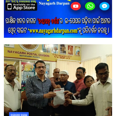
ନୟାଗଡ ନ୍ୟୁଜ