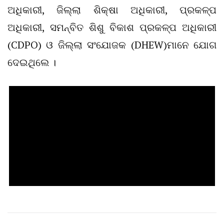
ଅଧିକାରୀ, ଜିଲ୍ଲା ଶିକ୍ଷା ଅଧିକାରୀ, ପ୍ରକଳ୍ପ
ଅଧିକାରୀ, ସମନ୍ବିତ ଶିଶୁ ବିକାଶ ପ୍ରକଳ୍ପ ଅଧିକାରୀ
(CDPO) ଓ ଜିଲ୍ଲା ସଂଯୋଜକ (DHEW)ମାନେ ଯୋଗ
ଦେଇଥିଲେ ।