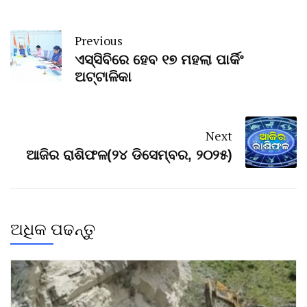
Previous
ଏସ୍‌ସିବିରେ ହେବ ୧୭ ମହଲା ପାର୍କିଂ
ଅଟ୍ଟାଳିକା
Next
ଆଜିର ରାଶିଫଳ(୨୪ ଡିସେମ୍ବର, ୨୦୨୫)
ଅଧିକ ପଢନ୍ତୁ