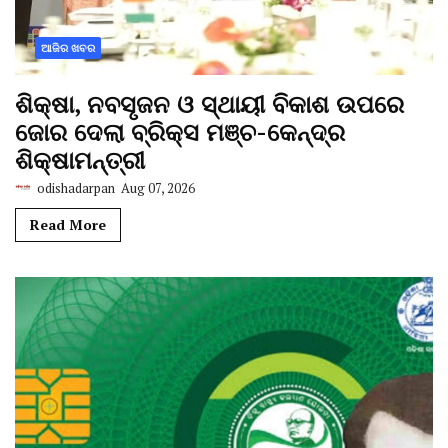
ଆଜିର ଖବର
ଶିକ୍ଷା, ନବସୃଜନ ଓ ସ୍ଥାୟୀ ବିକାଶ ଉପରେ
ଜୋର ଦେଲା ବ୍ରିକ୍ସ ମଞ୍ଚ-କେନ୍ଦ୍ର
ଶିକ୍ଷାମନ୍ତ୍ରୀ
odishadarpan
Aug 07, 2026
Read More