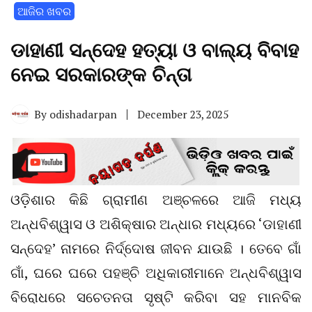
ଆଜିର ଖବର
ଡାହାଣୀ ସନ୍ଦେହ ହତ୍ୟା ଓ ବାଲ୍ୟ ବିବାହ
ନେଇ ସରକାରଙ୍କ ଚିନ୍ତା
By
odishadarpan
December 23, 2025
ଓଡ଼ିଶାର କିଛି ଗ୍ରାମୀଣ ଅଞ୍ଚଳରେ ଆଜି ମଧ୍ୟ
ଅନ୍ଧବିଶ୍ୱାସ ଓ ଅଶିକ୍ଷାର ଅନ୍ଧାର ମଧ୍ୟରେ ‘ଡାହାଣୀ
ସନ୍ଦେହ’ ନାମରେ ନିର୍ଦ୍ଦୋଷ ଜୀବନ ଯାଉଛି । ତେବେ ଗାଁ
ଗାଁ, ଘରେ ଘରେ ପହଞ୍ଚି ଅଧିକାରୀମାନେ ଅନ୍ଧବିଶ୍ୱାସ
ବିରୋଧରେ ସଚେତନତା ସୃଷ୍ଟି କରିବା ସହ ମାନବିକ