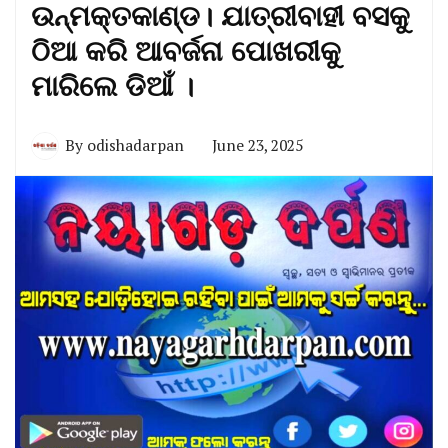
ଉନ୍ମକ୍ତକାଣ୍ଡ। ଯାତ୍ରୀବାହୀ ବସକୁ
ଠିଆ କରି ଆବର୍ଜନା ପୋଖରୀକୁ
ମାରିଲେ ଡିଆଁ ।
By
odishadarpan
June 23, 2025