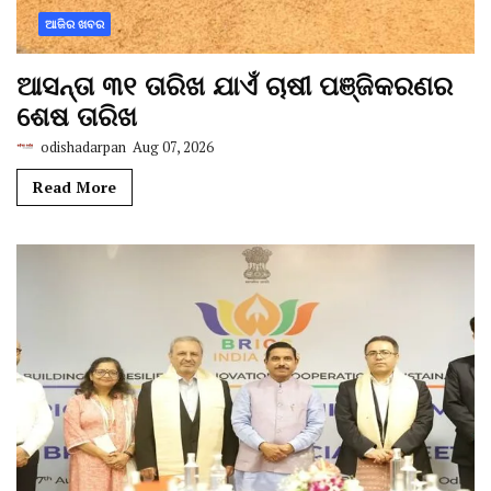
ଆଜିର ଖବର
ଆସନ୍ତା ୩୧ ତାରିଖ ଯାଏଁ ଚାଷୀ ପଞ୍ଜିକରଣର
ଶେଷ ତାରିଖ
odishadarpan
Aug 07, 2026
Read More