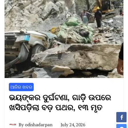
ଆଜିର ଖବର
ଭୟଙ୍କର ଦୁର୍ଘଟଣା, ଗାଡ଼ି ଉପରେ
ଖସିପଡ଼ିଲା ବଡ଼ ପଥର, ୧୩ ମୃତ
By
odishadarpan
July 24, 2026