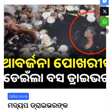
ଆଜିର ଖବର
ମଦ୍ୟପ ଡ୍ରାଇଭରଙ୍କ