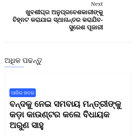
Next
ଖୁବଶୀଘ୍ର ଅନୁପ୍ରବେଶକାରୀଙ୍କୁ
ଚିହ୍ନଟ କରାଯାଇ ସ୍ଥାନାନ୍ତର କରାଯିବ-
ସୁରେଶ ପୂଜାରୀ
ଅଧିକ ପଢନ୍ତୁ
ଆଜିର ଖବର
ବନ୍ଦକୁ ନେଇ ସମବାୟ ମନ୍ତ୍ରୀଙ୍କୁ
କଡ଼ା କାଉଣ୍ଟର କଲେ ବିଧାୟକ
ଅରୁଣ ସାହୁ