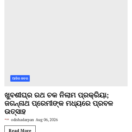
ଆଜିର ଖବର
ଖୁବଶୀଘ୍ର ରଥ ଚକ ନିଲାମ ପ୍ରକ୍ରିୟା;
ଜଗନ୍ନାଥ ପ୍ରେମୀଙ୍କ ମଧ୍ୟରେ ପ୍ରବଳ
ଉତ୍ସାହ
odishadarpan
Aug 06, 2026
Read More