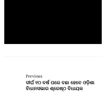
Previous
ଦୀର୍ଘ ୧୦ ବର୍ଷ ପରେ ବଛା ହେବେ ଓଡ଼ିଶା
ବିଧାନସଭାର ଶ୍ରେଷ୍ଠ ବିଧାୟକ