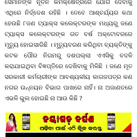
ସେମାନଙ୍କ ନୂତନ କର୍ମକ୍ଷେତ୍ରରେ ଯୋଗ ଦେବାକୁ
ଏଥିରେ ନିର୍ଦ୍ଦେଶ ରହିଛି । ତେବେ ଆଶ୍ଚର୍ଯ୍ୟର କଥା
ହେଉଛି ୮ଜଣ ଟ୍ୟାକ୍ସ କଲେକ୍ଟରଙ୍କ ମଧ୍ୟରୁ ଜଣେ
ଟ୍ୟାକ୍ସ କଲେକ୍ଟରଙ୍କ ଗତ ବର୍ଷ ଅକ୍ଟୋବରରେ
ମୃତ୍ୟୁ ହୋଇସାରିଛି । ମୃତ୍ୟୁବରଣ କରିଥିବା ବ୍ୟକ୍ତିଙ୍କୁ
କଟକ ପୌର ନିଗମରୁ ଦଶପଲ୍ଲା ଏଏସିକୁ ବଦଳି
କରାଯାଇଥିବା ବିଜ୍ଞପ୍ତିରେ ଦେଖିବାକୁ ମିଳିଛି । ଜଣେ ମୃତ
ସରକାରୀ କର୍ମଚାରୀଙ୍କ ଆବଶ୍ୟକୀୟ କାଗଜପତ୍ର କଣ
ନଗର ଉନ୍ନୟନ ବିଭାଗ ପାଖରେ ନାହିଁ। ନା ଅଜାଣତରେ
ଏଭଳି ଭୁଲ ହୋଇଛି ନା ଆଉ କିଛି ?