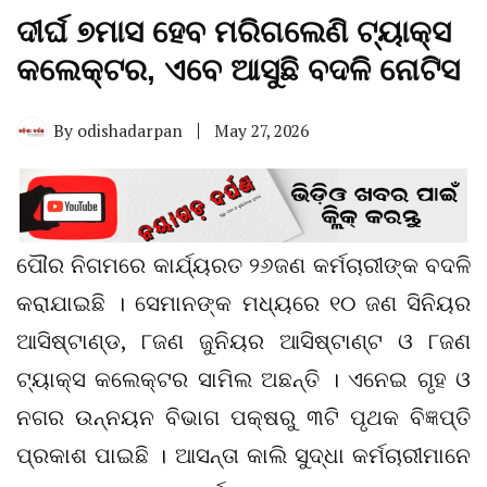
ଦୀର୍ଘ ୭ମାସ ହେବ ମରିଗଲେଣି ଟ୍ୟାକ୍ସ
କଲେକ୍ଟର, ଏବେ ଆସୁଛି ବଦଳି ନୋଟିସ
By
odishadarpan
May 27, 2026
ପୌର ନିଗମରେ କାର୍ଯ୍ୟରତ ୨୬ଜଣ କର୍ମଚାରୀଙ୍କ ବଦଳି
କରାଯାଇଛି । ସେମାନଙ୍କ ମଧ୍ୟରେ ୧୦ ଜଣ ସିନିୟର
ଆସିଷ୍ଟାଣ୍ଡ, ୮ଜଣ ଜୁନିୟର ଆସିଷ୍ଟାଣ୍ଟ ଓ ୮ଜଣ
ଟ୍ୟାକ୍ସ କଲେକ୍ଟର ସାମିଲ ଅଛନ୍ତି । ଏନେଇ ଗୃହ ଓ
ନଗର ଉନ୍ନୟନ ବିଭାଗ ପକ୍ଷରୁ ୩ଟି ପୃଥକ ବିଜ୍ଞପ୍ତି
ପ୍ରକାଶ ପାଇଛି । ଆସନ୍ତା କାଲି ସୁଦ୍ଧା କର୍ମଚାରୀମାନେ