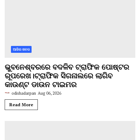
ଆଜିର ଖବର
ଭୁବନେଶ୍ବରରେ ବଦଳିବ ଟ୍ରାଫିକ ପୋଷ୍ଟର
ରୂପରେଖ।ଟ୍ରାଫିକ ସିଗନାଲରେ ଲାଗିବ
କାଉଣ୍ଟ ଡାଉନ ଟାଇମର
odishadarpan
Aug 06, 2026
Read More