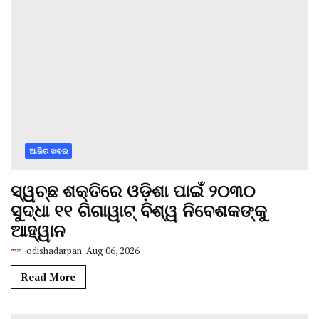
ଆଜିର ଖବର
ସ୍ୱଚ୍ଛ ଶକ୍ତିରେ ଓଡ଼ିଶା ପାଇଁ ୨୦୩୦
ସୁଦ୍ଧା ୧୧ ଗିଗାୱାଟ୍ ବିଶ୍ୱ ନିବେଶକଙ୍କୁ
ଆହ୍ୱାନ
odishadarpan
Aug 06, 2026
Read More