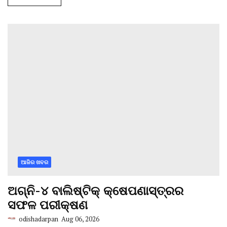
ଆଜିର ଖବର
ଅଗ୍ନି-୪ ବାଲିଷ୍ଟିକ୍ କ୍ଷେପଣାସ୍ତ୍ରର
ସଫଳ ପରୀକ୍ଷଣ
odishadarpan
Aug 06, 2026