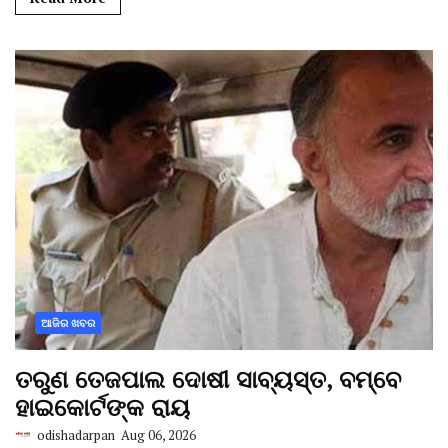
ଆଜିର ଖବର
ତରୁଣ ତେଜପାଲ ଦୋଷୀ ସାବ୍ୟସ୍ତ, ବମ୍ବେ
ହାଇକୋର୍ଟଙ୍କ ରାୟ
odishadarpan
Aug 06, 2026