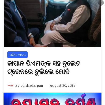
ଆଜିର ଖବର
ଜାପାନ ପିଏମଙ୍କ ସହ ବୁଲେଟ
ଟ୍ରେନରେ ବୁଲିଲେ ମୋଦି
By
odishadarpan
August 30, 2025