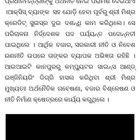
ପ୍ରଧାନମନ୍ତ୍ରୀଙ୍କୁ ଅର୍ଥନୀତି ନେଇ ପରାମର୍ଶ ଦେଇଥାଏ
।ଆକ୍ସିସ୍‌ ବ୍ୟାଙ୍କ ସହ ଯୋଡ଼ି ହେବା ପୂର୍ବରୁ ଶ୍ରୀ ମିଶ୍ର
କ୍ରେଡିଟ୍‌ ସୁଇସ୍‌ର ଦୁଇ ଦଶନ୍ଧି କାମ କରିଥିଲେ। ସେ
ପରିଚାଳନା ନିର୍ଦ୍ଦେଶକ ପଦ ପର୍ଯ୍ୟନ୍ତ ପଦୋନ୍ନତୀ
ପାଇଥିଲେ । ଆର୍ଥିକ ବଜାର, ସରକାରୀ ନୀତି ଓ ନିବେଶ
ରଣନୀତି ଉପରେ ତାଙ୍କର ବ୍ୟାପକ ଅଭିଜ୍ଞତା ରହିଛି ।
ଆଇଆଇଟି କାନପୁରରୁ କମ୍ପ୍ୟୁଟର ସାଇନ୍ସ ଆଣ୍ଡ୍‌
ଇଞ୍ଜିନିୟରିଂ ଡିଗ୍ରି ହାସଲ କରିଥିବା ଶ୍ରୀ ମିଶ୍ର
ମୁଖ୍ୟତଃ ଅର୍ଥନୈତିକ ଗବେଷଣା, ବଜାର ବିଶ୍ଳେଷଣ ଓ
ନୀତି ନିର୍ମାଣ କ୍ଷେତ୍ରରେ କାର୍ଯ୍ୟ କରୁଥିଲେ ।