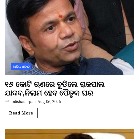
ଆଜିର ଖବର
୧୬ କୋଟି ଋଣରେ ବୁଡିଲେ ରାଜପାଲ
ଯାଦବ,ନିଲାମ ହେବ ପୈତୃକ ଘର
odishadarpan
Aug 06, 2026
Read More