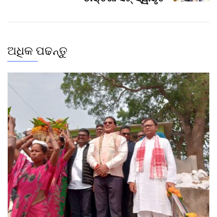
ଅଧିକ ପଢନ୍ତୁ