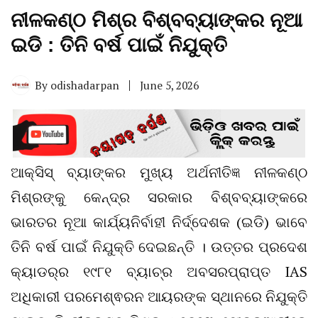
ନୀଳକଣ୍ଠ ମିଶ୍ର ବିଶ୍ବବ୍ୟାଙ୍କର ନୂଆ
ଇଡି : ତିନି ବର୍ଷ ପାଇଁ ନିଯୁକ୍ତି
By
odishadarpan
June 5, 2026
ଆକ୍ସିସ୍‌ ବ୍ୟାଙ୍କର ମୁଖ୍ୟ ଅର୍ଥନୀତିଜ୍ଞ ନୀଳକଣ୍ଠ
ମିଶ୍ରଙ୍କୁ କେନ୍ଦ୍ର ସରକାର ବିଶ୍ବବ୍ୟାଙ୍କରେ
ଭାରତର ନୂଆ କାର୍ଯ୍ୟନିର୍ବାହୀ ନିର୍ଦ୍ଦେଶକ (ଇଡି) ଭାବେ
ତିନି ବର୍ଷ ପାଇଁ ନିଯୁକ୍ତି ଦେଇଛନ୍ତି । ଉତ୍ତର ପ୍ରଦେଶ
କ୍ୟାଡର୍‌ର ୧୯୮୧ ବ୍ୟାଚ୍‌ର ଅବସରପ୍ରାପ୍ତ IAS
ଅଧିକାରୀ ପରମେଶ୍ଵରନ ଆୟରଙ୍କ ସ୍ଥାନରେ ନିଯୁକ୍ତି