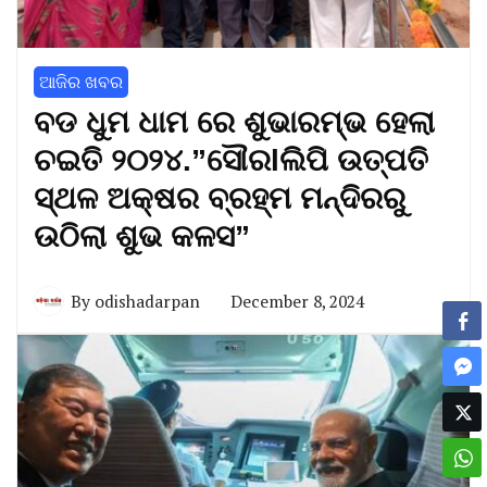
ଆଜିର ଖବର
ବଡ ଧୁମ ଧାମ ରେ ଶୁଭାରମ୍ଭ ହେଲା
ଚଇତି ୨୦୨୪.”ସୌରlଲିପି ଉତ୍ପତି
ସ୍ଥଳ ଅକ୍ଷର ବ୍ରହ୍ମ ମନ୍ଦିରରୁ
ଉଠିଲା ଶୁଭ କଳସ”
By
odishadarpan
December 8, 2024