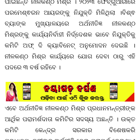
ପାଇଛନ୍ତି ନୀଳକଣ୍ଠ ମିଶ୍ର । ୨୦୨୩ ଫେବ୍ରୁଆରୀରେ
ପରମେଶ୍ଵରନ ଆୟରଙ୍କୁ ନିଯୁକ୍ତି ମିଳିଥିଲା ।ବିଶ୍ଵ
ବ୍ୟାଙ୍କ ମୁଖ୍ୟାଳୟରେ ଅର୍ଥନୀତିଜ୍ଞ ନୀଳକଣ୍ଠ
ମିଶ୍ରଙ୍କୁ କାର୍ଯ୍ୟନିର୍ବାହୀ ନିର୍ଦ୍ଦେଶକ ଭାବେ ନିଯୁକ୍ତିକୁ
କମିଟି ଅଫ୍ ଦି କ୍ୟାବିନେଟ୍ ଅନୁମୋଦନ ଦେଇଛି ।
ନୀଳକଣ୍ଠ ମିଶ୍ର କାର୍ଯ୍ୟରେ ଯୋଗ ଦେବା ଠାରୁ ଏହି
ପଦରେ ୩ ବର୍ଷ ରହିବେ ।
ଏବେ ଅର୍ଥନୀତିଜ୍ଞ ନୀଳକଣ୍ଠ ମିଶ୍ର ପ୍ରଧାନମନ୍ତ୍ରୀଙ୍କ
ଆର୍ଥିକ ପରାମର୍ଶଦାତା କମିଟିର ସଦସ୍ୟ ଅଛନ୍ତି । ଉକ୍ତ
କମିଟି କେନ୍ଦ୍ର ସରକାର ବିଶେଷକରି