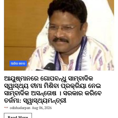
ଆଜିର ଖବର
ଆୟୁଷ୍ମାନରେ ଗୋପବନ୍ଧୁ ସାମ୍ବାଦିକ
ସ୍ୱାସ୍ଥ୍ୟ ବୀମା ମିଶିବା ପ୍ରକ୍ରିୟା ନେଇ
ସାମ୍ବାଦିକ ଅସନ୍ତୋଷ । ସରକାର କରିବେ
ତର୍ଜମା: ସ୍ୱାସ୍ଥ୍ୟମନ୍ତ୍ରୀ
odishadarpan
Aug 06, 2026
Read More