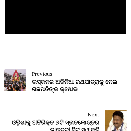
Previous
ଇସ୍କନର ଅଦିନିଆ ରଥଯାତ୍ରାକୁ ନେଇ
ଗଜପତିଙ୍କ କ୍ଷୋଭ
Next
ଓଡ଼ିଶାକୁ ଅତିରିକ୍ତ ୬ଟି ସ୍ନାତକୋତ୍ତର
ଡାକ୍ତରୀ ସିଟ୍ ସ୍ୱୀକୃତି