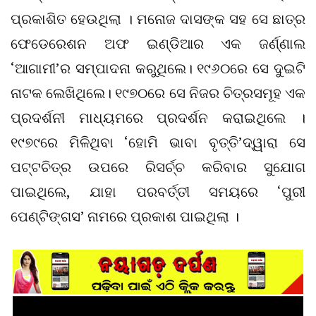
ପ୍ରକାଶିତ ହେଉଥିଲା । ମନୋଜ ଦାସଙ୍କ ସହ ସେ ଛାତ୍ର
ଫେଡେରେଶନ ଅଫ ଇଣ୍ଡିଆର ଏକ ଜର୍ଣ୍ଣାଲ
‘ଆଗାମୀ’ର ସମ୍ପାଦନା କରୁଥିଲେ। ୧୯୬୦ରେ ସେ ଦୁଇଟି
ନାଟକ ଲେଖିଥିଲେ। ୧୯୭୦ରେ ସେ ନିଜର ଚିତ୍ରସମୂହ ଏକ
ପ୍ରଦର୍ଶନୀ ମାଧ୍ୟମରେ ପ୍ରଦର୍ଶନ କରାଇଥିଲେ ।
୧୯୭୯ରେ ମିଳିଥିବା ‘ହୋମି ଭାବା ବୃତ୍ତି’ଦ୍ୱାରା ସେ
ପଟ୍ଟଚିତ୍ର ଉପରେ ରିସର୍ଚ୍ଚ କରିବାର ସୁଯୋଗ
ପାଇଥିଲେ, ଯାହା ପରବର୍ତ୍ତୀ ସମୟରେ ‘ପୁରୀ
ପେଣ୍ଟିଙ୍ଗସ’ ନାମରେ ପ୍ରକାଶ ପାଇଥିଲା ।