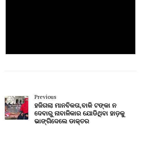
Previous
ହଜିଗଲା ମାନବିକତା,ବାକି ଟଙ୍କା ନ
ଦେବାରୁ ନାବାଳିକାର ଯୋଡିଥିବା ହାଡ଼କୁ
ଭାଙ୍ଗିଦେଲେ ଡାକ୍ତର