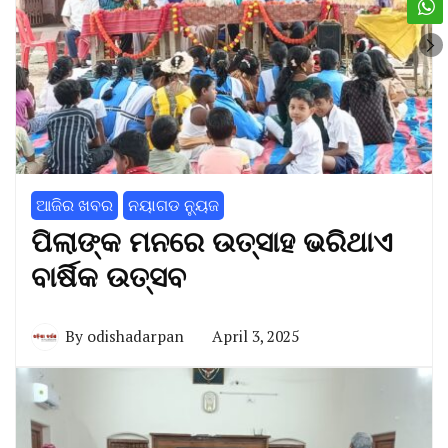
ଆଜିର ଖବର
ନୟାଗଡ ନ୍ୟୁଜ
ପିଲାଙ୍କ ମନରେ ଉତ୍ସାହ ଭରିଥାଏ
ବାର୍ଷିକ ଉତ୍ସବ
By
odishadarpan
April 3, 2025