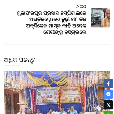
Next
ମୁଜାଫରପୁର ପ୍ରସାଦ ହସ୍ପିଟାଲରେ
ଅଗ୍ନିକାଣ୍ଡରେ ବୁଢ଼ୀ ମା’ ନିଜ
ଅକ୍ସିଜେନ ମାସ୍କ କାଢି ଅନେକ
ରୋଗୀଙ୍କୁ ବଞ୍ଚାଇଲେ
ଅଧିକ ପଢନ୍ତୁ