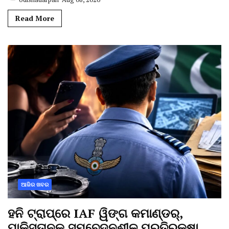
Read More
ଆଜିର ଖବର
ହନି ଟ୍ରାପ୍‌ରେ IAF ୱିଙ୍ଗ କମାଣ୍ଡର୍,
ପାକିସ୍ତାନକୁ ସମ୍ବେଦନଶୀଳ ପ୍ରତିରକ୍ଷା