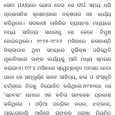
ସେବା (IAS)ରେ ଯୋଗ ଦେଇ ସେ ଦୀର୍ଘ ସମୟ ଧରି
ପ୍ରଶାସନିକ କ୍ଷେତ୍ରରେ ଦକ୍ଷତାର ସହ କାର୍ଯ୍ୟ
କରିଥିଲେ। ସରକାରୀ ଚାକିରିର ବ୍ୟସ୍ତତା ମଧ୍ୟରେ
ମଧ୍ୟ ସାହିତ୍ୟ ସାଧନାରୁ ସେ କେବେ ବିମୁଖ
ହୋଇନଥିଲେ। ୧୯୬୫-୧୯୬୬ ମସିହାରେ କଳାହାଣ୍ଡି
ଜିଲ୍ଲାପାଳ ଥିବା ସମୟରେ ଦୁର୍ଭିକ୍ଷ ପରିସ୍ଥିତି
ମୁକାବିଲାରେ ତାଙ୍କ କାର୍ଯ୍ୟକୁ ଆଜି ମଧ୍ୟ ସ୍ମରଣ
କରାଯାଏ। ୧୯୮୪ ମସିହାରେ ସ୍ୱେଚ୍ଛାକୃତ ଅବସର ନେବା
ପରେ ସେ ସମ୍ପୂର୍ଣ୍ଣ ଭାବେ ସାହିତ୍ୟ, କଳା ଓ ସଂସ୍କୃତି
ଚର୍ଚ୍ଚାରେ ନିଜକୁ ନିୟୋଜିତ କରିଥିଲେ।୧୯୫୧ରେ ସେ
‘ସ୍ତବକ’ ନାମରେ ଏକ କବିତା ସଙ୍କଳନ ପ୍ରକାଶ
କରିଥିଲେ । ଓଡ଼ିଆ ପତ୍ରିକା ଡଗର, ଝଙ୍କାର,
ଆସନ୍ତାକାଲି ଆଦିରେ ତାଙ୍କର ଲେଖା ନିୟମିତ