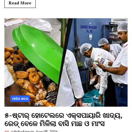
Read More
ଆଜିର ଖବର
୫-ଷ୍ଟାର୍ ହୋଟେଲରେ ଏକ୍ସପାୟାରି ଖାଦ୍ୟ,
ରେଡ୍ ବେଳେ ମିଳିଲା ବାସି ମାଛ ଓ ମାଂସ
odishadarpan
Aug 08, 2026