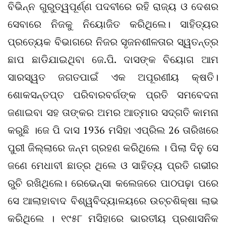
ବିଭିନ୍ନ ଗୁରୁତ୍ୱପୂର୍ଣ୍ଣ ପଦବୀରେ ରହି ରାଜ୍ୟ ଓ ଦେଶର
ସେବାରେ ନିଜକୁ ନିୟୋଜିତ କରିଥିଲେ। ସାହିତ୍ୟର
ପ୍ରତ୍ୟେକ ବିଭାଗରେ ନିଜର ସୃଜନଶୀଳତାର ସ୍ୱତନ୍ତ୍ର
ଛାପ ଛାଡିଯାଇଥିବା ଜେ.ପି. ଦାସଙ୍କ ବିୟୋଗ ଆମ
ସାରସ୍ୱତ ଜଗତପାଇଁ ଏକ ଅପୂରଣୀୟ କ୍ଷତି।
ଶୋକସନ୍ତପ୍ତ ପରିବାରବର୍ଗଙ୍କ ପ୍ରତି ସମବେଦନା
ଜଣାଇବା ସହ ତାଙ୍କର ଅମର ଆତ୍ମାର ସଦ୍‌ଗତି କାମନା
କରୁଛି ।ଜେ ପି ଦାସ 1936 ମସିହା ଏପ୍ରିଲ 26 ତାରିଖରେ
ପୁରୀ ଜିଲ୍ଲାରେ ଜନ୍ମ ଗ୍ରହଣ କରିଥିଲେ । ପିଲା ଦିନୁ ସେ
ଜଣେ ମେଧାବୀ ଛାତ୍ର ଥିଲେ ଓ ସାହିତ୍ୟ ପ୍ରତି ଗଭୀର
ରୁଚି ରଖିଥିଲେ। ରେଭେନ୍ସା କଲେଜରେ ପାଠପଢ଼ା ପରେ
ସେ ଆଲାହାବାଦ ବିଶ୍ୱବିଦ୍ୟାଳୟରେ ଉଚ୍ଚଶିକ୍ଷା ଲାଭ
କରିଥିଲେ । ୧୯୫୮ ମସିହାରେ ଭାରତୀୟ ପ୍ରଶାସନିକ