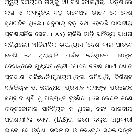
ମୃତ୍ୟୁ ସମୟରେ ତାଙ୍କୁ 90 ବର୍ଷ ହୋଇଥିଲା ।ଓଡ଼ିଶାରେ
କଳା ଓ ସଂସ୍କୃତିର ବଡ଼ ଗବେଷକ ଭାବେ ସେ ବେଶ୍‌
ସୁପରଚିତ ଥିଲେ। ସବୁଠାରୁ ବଡ଼ କଥା ହେଉଛି ଭାରତୀୟ
ପ୍ରଶାସନିକ ସେବା (IAS) ଚାକିରି ଛାଡ଼ି ସାହିତ୍ୟ ସାଧନା
କରିଥିଲେ। ଐତିହାସିକ ଉପନ୍ୟାସ ‘ଦେଶ କାଳ ପାତ୍ର’
ଲେଖି ସେ ସୁଖ୍ୟାତି ଅର୍ଜନ କରିଥିଲେ। ତାଙ୍କ
ଦେହାନ୍ତରେ ମୁଖ୍ୟମନ୍ତ୍ରୀ ମୋହନ ଚରଣ ମାଝୀ ଶୋକ
ପ୍ରକାଶ କରିଛନ୍ତି।ମୁଖ୍ୟମନ୍ତ୍ରୀ କହିଛନ୍ତି, ବିଶିଷ୍ଟ
ସାହିତ୍ୟିକ ଡ. ଜଗନ୍ନାଥ ପ୍ରସାଦ ଦାସଙ୍କ ପରଲୋକ
ସମ୍ବାଦ ଶୁଣି ମୁଁ ଅତ୍ୟନ୍ତ ଦୁଃଖିତ । ସେ କେବଳ ଜଣେ
ଉଚ୍ଚକୋଟୀର ସାହିତ୍ୟିକ ନ ଥିଲେ, ବରଂ ଭାରତୀୟ
ପ୍ରଶାସନିକ ସେବା (IAS)ର ଜଣେ ଦକ୍ଷ ଅଧିକାରୀ
ଭାବେ ସେ ଓଡ଼ିଶା ସରକାର ଓ କେନ୍ଦ୍ର ସରକାରଙ୍କ