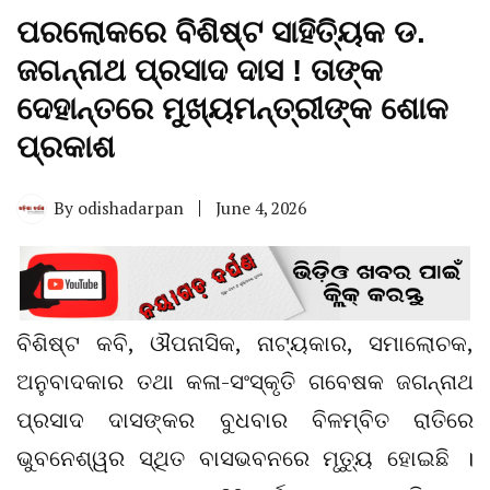
ପରଲୋକରେ ବିଶିଷ୍ଟ ସାହିତ୍ୟିକ ଡ.
ଜଗନ୍ନାଥ ପ୍ରସାଦ ଦାସ ! ତାଙ୍କ
ଦେହାନ୍ତରେ ମୁଖ୍ୟମନ୍ତ୍ରୀଙ୍କ ଶୋକ
ପ୍ରକାଶ
By
odishadarpan
June 4, 2026
ବିଶିଷ୍ଟ କବି, ଔପନାସିକ, ନାଟ୍ୟକାର, ସମାଲୋଚକ,
ଅନୁବାଦକାର ତଥା କଳା-ସଂସ୍କୃତି ଗବେଷକ ଜଗନ୍ନାଥ
ପ୍ରସାଦ ଦାସଙ୍କର ବୁଧବାର ବିଳମ୍ବିତ ରାତିରେ
ଭୁବନେଶ୍ୱର ସ୍ଥିତ ବାସଭବନରେ ମୃତ୍ୟୁ ହୋଇଛି ।