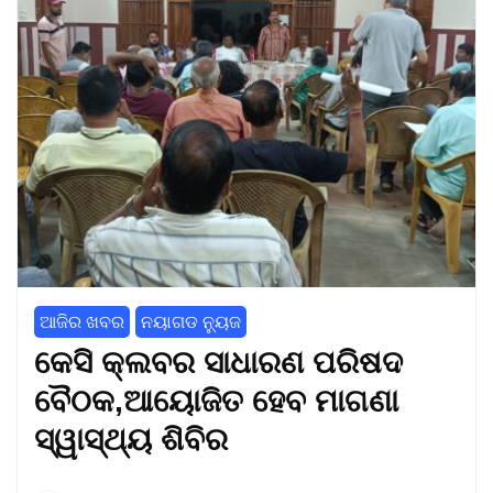
ଆଜିର ଖବର
ନୟାଗଡ ନ୍ୟୁଜ
କେସି କ୍ଲବର ସାଧାରଣ ପରିଷଦ
ବୈଠକ,ଆୟୋଜିତ ହେବ ମାଗଣା
ସ୍ୱାସ୍ଥ୍ୟ ଶିବିର