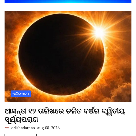
ଆଜିର ଖବର
ଆସନ୍ତା ୧୨ ତାରିଖରେ ଚଳିତ ବର୍ଷର ଦ୍ୱିତୀୟ
ସୂର୍ଯ୍ୟପରାଗ
odishadarpan
Aug 08, 2026