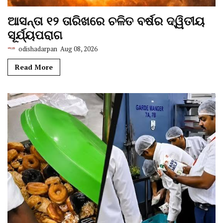
ଆସନ୍ତା ୧୨ ତାରିଖରେ ଚଳିତ ବର୍ଷର ଦ୍ୱିତୀୟ
ସୂର୍ଯ୍ୟପରାଗ
odishadarpan
Aug 08, 2026
Read More