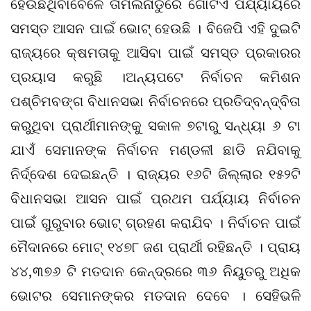
ହେଉଛିଥିବାବେଳେ ତାମିଲନାଡୁରେ ଗୋଟିଏ ପର୍ଯ୍ୟାୟରେ
ସମସ୍ତ ଆସନ ପାଇଁ ଭୋଟ୍ ହେଉଛି । ବିଜେପି ଏହି ଦୁଇଟି
ରାଜ୍ୟରେ କ୍ଷମତାକୁ ଆସିବା ପାଇଁ ସମସ୍ତ ପ୍ରକାରର
ପ୍ରୟାସ କରୁଛି ।ଅନ୍ୟପଟେ ନିର୍ବାଚନ କମିଶନ
ପଶ୍ଚିମବଙ୍ଗ ବିଧାନସଭା ନିର୍ବାଚନରେ ପ୍ରତିଦ୍ବନ୍ଦ୍ବିତା
କରୁଥିବା ପ୍ରାର୍ଥୀମାନଙ୍କୁ ସକାଳ ୭ଟାରୁ ସନ୍ଧ୍ୟା ୬ ଟା
ଯାଏଁ ସେମାନଙ୍କ ନିର୍ବାଚନ ମଣ୍ଡଳୀ ଛାଡି ନଯିବାକୁ
ନିର୍ଦ୍ଦେଶ ଦେଇଛନ୍ତି । ରାଜ୍ୟର ୧୬ଟି ଜିଲ୍ଲାର ୧୫୨ଟି
ବିଧାନସଭା ଆସନ ପାଇଁ ପ୍ରଥମ ପର୍ଯ୍ୟାୟ ନିର୍ବାଚନ
ପାଇଁ ଗୁରୁବାର ଭୋଟ୍ ଗ୍ରହଣ କରାଯିବ । ନିର୍ବାଚନ ପାଇଁ
ମୈଦାନରେ ମୋଟ୍ ୧୪୭୮ ଜଣ ପ୍ରାର୍ଥୀ ରହିଛନ୍ତି । ପ୍ରାୟ
୪୪,୩୭୬ ଟି ମତଦାନ କେନ୍ଦ୍ରରେ ୩୬ ନିୟୁତରୁ ଅଧିକ
ଭୋଟର ସେମାନଙ୍କର ମତଦାନ ଦେବେ । ସେହିଭଳି