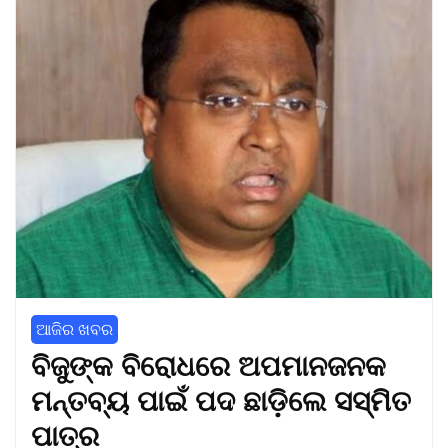
ଆଜିର ଖବର
ବିଜୁଙ୍କ ବିରୋଧରେ ଅପମାନଜନକ
ମନ୍ତବ୍ୟ ପାଇଁ ପଦ ଛାଡ଼ିଲେ ସସ୍ମିତ
ପାତ୍ର