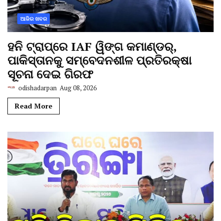
ଆଜିର ଖବର
ହନି ଟ୍ରାପ୍‌ରେ IAF ୱିଙ୍ଗ କମାଣ୍ଡର୍,
ପାକିସ୍ତାନକୁ ସମ୍ବେଦନଶୀଳ ପ୍ରତିରକ୍ଷା
ସୂଚନା ଦେଇ ଗିରଫ
odishadarpan
Aug 08, 2026
Read More