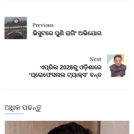
Previous
ଭିସୁଟରେ ପୁଣି ରାଗିଂ ଅଭିଯୋଗ
Next
ଏପ୍ରିଲ 2026ରୁ ଓଡ଼ିଶାରେ
‘ପ୍ରୋଫେସନାଲ ଟ୍ୟାକ୍ସ’ ବନ୍ଦ
ଅଧିକ ପଢନ୍ତୁ