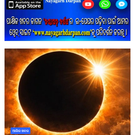
ଆଜିର ଖବର