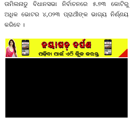
ତାମିଲନାଡୁ ବିଧାନସଭା ନିର୍ବାଚନରେ ​​୫.୭୩ କୋଟିରୁ
ଅଧିକ ଭୋଟର ୪,୦୨୩ ପ୍ରାର୍ଥୀଙ୍କ ଭାଗ୍ୟ ନିର୍ଣ୍ଣୟ
କରିବେ ।