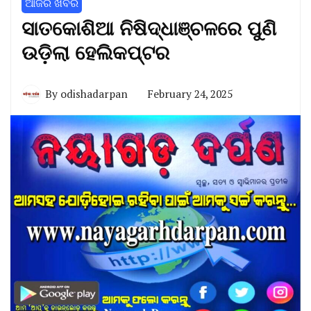
ଆଜିର ଖବର
ସାତକୋଶିଆ ନିଷିଦ୍ଧାଞ୍ଚଳରେ ପୁଣି
ଉଡ଼ିଲା ହେଲିକପ୍ଟର
By
odishadarpan
February 24, 2025