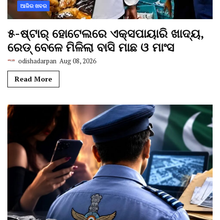
ଆଜିର ଖବର
୫-ଷ୍ଟାର୍ ହୋଟେଲରେ ଏକ୍ସପାୟାରି ଖାଦ୍ୟ,
ରେଡ୍ ବେଳେ ମିଳିଲା ବାସି ମାଛ ଓ ମାଂସ
odishadarpan
Aug 08, 2026
Read More