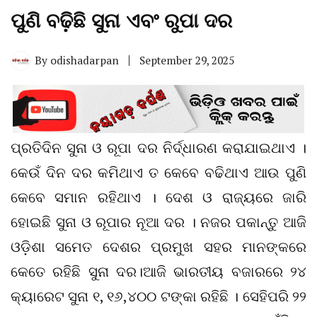
ପୁଣି ବଢ଼ିଛି ସୁନା ଏବଂ ରୁପା ଦର
By
odishadarpan
September 29, 2025
ପ୍ରତିଦିନ ସୁନା ଓ ରୂପା ଦର ନିର୍ଦ୍ଧାରଣ କରାଯାଇଥାଏ ।
କେଉଁ ଦିନ ଦର କମିଥାଏ ତ କେବେ ବଢିଥାଏ ଆଉ ପୁଣି
କେବେ ସମାନ ରହିଥାଏ । ଦେଶ ଓ ରାଜ୍ୟରେ ଜାରି
ହୋଇଛି ସୁନା ଓ ରୂପାର ନୂଆ ଦର । ନଜର ପକାନ୍ତୁ ଆଜି
ଓଡ଼ିଶା ସମେତ ଦେଶର ପ୍ରମୁଖ ସହର ମାନଙ୍କରେ
କେତେ ରହିଛି ସୁନା ଦର।ଆଜି ଭାରତୀୟ ବଜାରରେ ୨୪
କ୍ୟାରେଟ ସୁନା ୧, ୧୬,୪୦୦ ଟଙ୍କା ରହିଛି । ସେହିପରି ୨୨