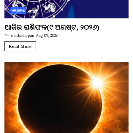
ଜ୍ୟୋତିଷ
ଆଜିର ରାଶିଫଳ(୯ ଅଗଷ୍ଟ, ୨୦୨୬)
odishadarpan
Aug 09, 2026
Read More