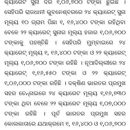
କ୍ୟାରେଟ ସୁନା ଦର ୧,୦୬,୭୦୦ ଟଙ୍କା ଛୁଇଁଛି ।
ସେହିପରି ରାଜଧାନୀ ଭୁବନେଶ୍ବରରେ ୨୪ କ୍ୟାରେଟ୍ ସୁନା
ମୂଲ୍ୟ ୧୦ ଗ୍ରାମ ପିଛା ୧, ୧୬,୪୦୦ ଟଙ୍କା ରହିଥିବା
ବେଳେ ୨୨ କ୍ୟାରେଟ୍ ସୁନାର ମୂଲ୍ୟ ହଜାର ୧,୦୬,୭୦୦
ଟଙ୍କାକୁ ପହଞ୍ଚିଛି । ସେହିପରି ମୁମ୍ବାଇରେ ୨୪
କ୍ୟାରେଟ୍ ମୂଲ୍ୟ ୧, ୧୬,୪୦୦ ଟଙ୍କା ଓ ୨୨ କ୍ୟାରେଟ୍
ମୂଲ୍ୟ ୧,୦୬,୭୦୦ ଟଙ୍କା ରହିଛି । ନୂଆଦିଲ୍ଲୀରେ ୨୪
କ୍ୟାରେଟ୍ ୧,୧୬,୫୫୦ ଟଙ୍କା ଓ ୨୨ କ୍ୟାରେଟ୍
୧,୦୬,୦୦୦ ଟଙ୍କା ରହିଛି । ଦକ୍ଷିଣ ଭାରତର ପ୍ରମୁଖ
ସହର ଚେନ୍ନାଇରେ ୨୪ କ୍ୟାରେଟ ମୂଲ୍ୟ ୧,୧୬,୭୩୦
ଟଙ୍କା ଥିବା ବେଳେ ୨୨ କ୍ୟାରେଟ ମୂଲ୍ୟ ୧,୦୭,୦୦୦
ଟଙ୍କା ରହିଛି । ପୂର୍ବ ଭାରତର ପ୍ରମୁଖ ସହର
କୋଲକାତାରେ ଯଥାକ୍ରମେ ୧, ୧୬,୪୦୦ ଓ ୧,୦୬,୭୦୦