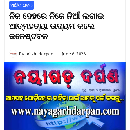
ଆଜିର ଖବର
ନିଜ ଦେହରେ ନିଜେ ନିଆଁ ଲଗାଇ
ଆତ୍ମହତ୍ୟା ଉଦ୍ୟମ କଲେ
କନେଷ୍ଟବଳ
By
odishadarpan
June 6, 2026