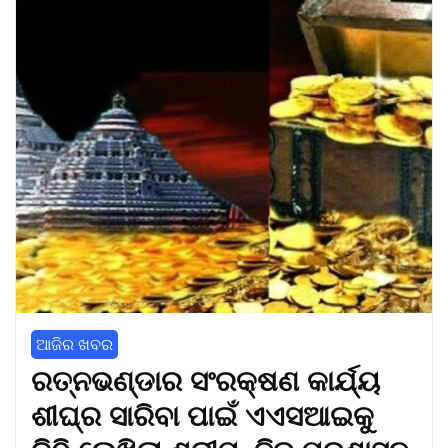
ଆଜିର ଖବର
ରତ୍ନଭଣ୍ଡାର ସଂରକ୍ଷଣ କାର୍ଯ୍ୟ
ଶୀଘ୍ର ସାରିବା ପାଇଁ ଏଏସଆଇକୁ