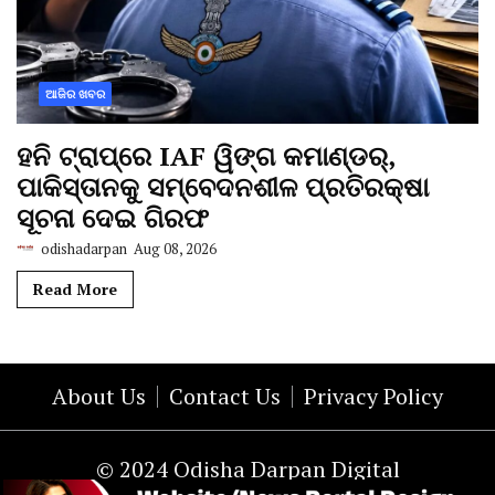
ଆଜିର ଖବର
ହନି ଟ୍ରାପ୍‌ରେ IAF ୱିଙ୍ଗ କମାଣ୍ଡର୍,
ପାକିସ୍ତାନକୁ ସମ୍ବେଦନଶୀଳ ପ୍ରତିରକ୍ଷା
ସୂଚନା ଦେଇ ଗିରଫ
odishadarpan
Aug 08, 2026
Read More
About Us
Contact Us
Privacy Policy
© 2024 Odisha Darpan Digital