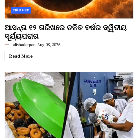
ଆଜିର ଖବର
ଆସନ୍ତା ୧୨ ତାରିଖରେ ଚଳିତ ବର୍ଷର ଦ୍ୱିତୀୟ
ସୂର୍ଯ୍ୟପରାଗ
odishadarpan
Aug 08, 2026
Read More