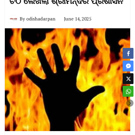
ଚିଠି ଲେଖିଲା ଶ୍ରୀମନ୍ଦିର ପ୍ରଶାସନ
By
odishadarpan
June 14, 2025