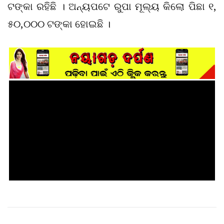
ଟଙ୍କା ରହିଛି । ଅନ୍ୟପଟେ ରୁପା ମୂଲ୍ୟ କିଲୋ ପିଛା ୧,
୫୦,୦୦୦ ଟଙ୍କା ହୋଇଛି ।