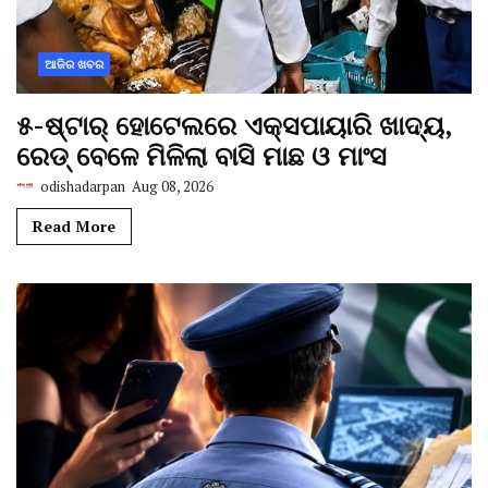
ଆଜିର ଖବର
୫-ଷ୍ଟାର୍ ହୋଟେଲରେ ଏକ୍ସପାୟାରି ଖାଦ୍ୟ,
ରେଡ୍ ବେଳେ ମିଳିଲା ବାସି ମାଛ ଓ ମାଂସ
odishadarpan
Aug 08, 2026
Read More