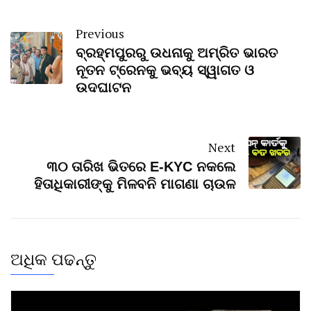
Previous
ବ୍ରହ୍ମପୁରରୁ ଉଧନାକୁ ଅମ୍ରିତ ଭାରତ
ନୂତନ ଟ୍ରେନକୁ ଭବ୍ୟ ସ୍ୱାଗତ ଓ
ଉଦଘାଟନ
Next
୩୦ ତାରିଖ ଭିତରେ E-KYC ନକଲେ
ହିତାଧିକାରୀଙ୍କୁ ମିଳବନି ମାଗଣା ଚାଉଳ
ଅଧିକ ପଢନ୍ତୁ